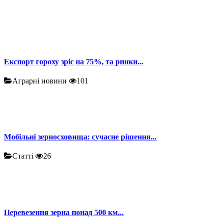
Експорт гороху зріс на 75%, та ринки...
Аграрні новини
101
Мобільні зерносховища: сучасне рішення...
Статті
26
Перевезення зерна понад 500 км...