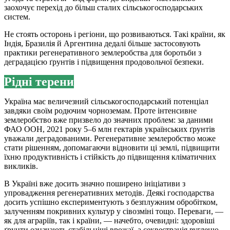
заохочує перехід до більш сталих сільськогосподарських
систем.
Не стоять осторонь і регіони, що розвиваються. Такі країни, як
Індія, Бразилія й Аргентина дедалі більше застосовують
практики регенеративного землеробства для боротьби з
деградацією ґрунтів і підвищення продовольчої безпеки.
Рідні терени
Україна має величезний сільськогосподарський потенціал
завдяки своїм родючим чорноземам. Проте інтенсивне
землеробство вже призвело до значних проблем: за даними
ФАО ООН, 2021 року 5–6 млн гектарів українських ґрунтів
уважали деградованими. Регенеративне землеробство може
стати рішенням, допомагаючи відновити ці землі, підвищити
їхню продуктивність і стійкість до підвищення кліматичних
викликів.
В Україні вже досить значно поширено ініціативи з
упровадження регенеративних методів. Деякі господарства
досить успішно експериментують з безплужним обробітком,
залученням покривних культур у сівозміні тощо. Переваги, —
як для аграріїв, так і країни, — начебто, очевидні: здоровіші
ґрунти означають стабільніші врожаї, а секвестрація вуглецю