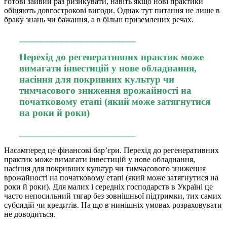
готові зайвий раз ризикувати, навіть якщо нові практики
обіцяють довгострокові вигоди. Однак тут питання не лише в
браку знань чи бажання, а в більш приземлених речах.
_______________________
Перехід до регенеративних практик може
вимагати інвестицій у нове обладнання,
насіння для покривних культур чи
тимчасового зниження врожайності на
початковому етапі (який може затягнутися
на роки й роки)
_______________________
Насамперед це фінансові бар’єри. Перехід до регенеративних
практик може вимагати інвестицій у нове обладнання,
насіння для покривних культур чи тимчасового зниження
врожайності на початковому етапі (який може затягнутися на
роки й роки). Для малих і середніх господарств в Україні це
часто непосильний тягар без зовнішньої підтримки, тих самих
субсидій чи кредитів. На що в нинішніх умовах розраховувати
не доводиться.