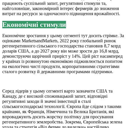
працюють суспільний запит, регулятивні стимули та,
найголовніше, закономірний інтерес фермерів до зниження
витрат на ресурси за одночасного підвищення врожайності.
Економічні стимули
Економічне зростання у цьому сегменті тут досить стрімке. За
оцінками MarketsandMarkets, 2022 року глобальний ринок
регенеративного сільського господарства становив 8,7 млрд
доларів США, а до 2027 року він може зрости до 16,8 млрд,
демонструючи щорічний приріст у 14%. Цей ріст насамперед
у країнах із розвинутою економікою підживлюється попитом
на екологічно чисті продукти, корпоративними стратегіями
сталого розвитку й державними програмами підтримки.
Серед лідерів у цьому сегменті варто зазначити США та
Канаду, де є високий споживацький запит, відповідні
регулятивні заходи й значні інвестиції в сталі
сільськогосподарські технології. Європа йде слідом з такими
країнами, як Франція, Німеччина та Велика Британія, які
впроваджують досить жорстку політику для просування
регенеративного землеробства. Зокрема, Європейська зелена
угода та стратегія «Від ферми до виделки» настійливо