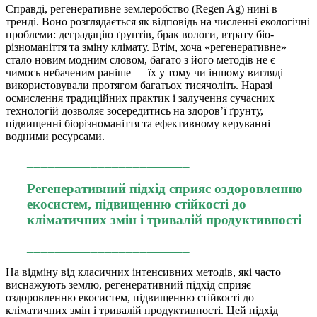
Справді, регенеративне землеробство (Regen Ag) нині в
тренді. Воно розглядається як відповідь на численні екологічні
проблеми: деградацію ґрунтів, брак вологи, втрату біо­
різноманіття та зміну клімату. Втім, хоча «регенеративне»
стало новим модним словом, багато з його методів не є
чимось небаченим раніше — їх у тому чи іншому вигляді
використовували протягом багатьох тисячоліть. Наразі
осмислення традиційних практик і залучення сучасних
технологій дозволяє зосередитись на здоров’ї ґрунту,
підвищенні біорізноманіття та ефективному керуванні
водними ресурсами.
_______________________
Регенеративний підхід сприяє оздоровленню
екосистем, підвищенню стійкості до
кліматичних змін і тривалій продуктивності
_______________________
На відміну від класичних інтенсивних методів, які часто
виснажують землю, регенеративний підхід сприяє
оздоровленню екосистем, підвищенню стійкості до
кліматичних змін і тривалій продуктивності. Цей підхід