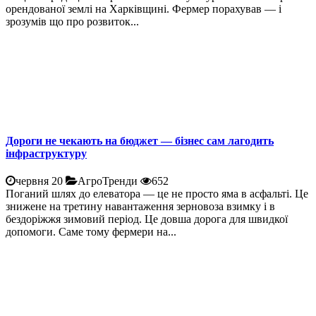
орендованої землі на Харківщині. Фермер порахував — і
зрозумів що про розвиток...
Дороги не чекають на бюджет — бізнес сам лагодить
інфраструктуру
червня 20
АгроТренди
652
Поганий шлях до елеватора — це не просто яма в асфальті. Це
знижене на третину навантаження зерновоза взимку і в
бездоріжжя зимовий період. Це довша дорога для швидкої
допомоги. Саме тому фермери на...