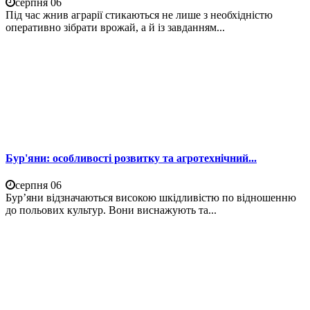
серпня 06
Під час жнив аграрії стикаються не лише з необхідністю
оперативно зібрати врожай, а й із завданням...
Бур'яни: особливості розвитку та агротехнічний...
серпня 06
Бур’яни відзначаються високою шкідливістю по відношенню
до польових культур. Вони виснажують та...