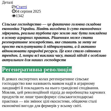
Деталі
Статті
04 серпня 2025
1342
Сільське господарство — це фактично головна складова
економіки України. Навіть виходячи із суто економічних
міркувань, реальна турбота про землю має бути покладена
в основу аграрних практик. Рішенням може стати
регенеративне землеробство, яке ставить за мету не
просто експлуатувати й підтримувати, а й активно
відновлювати природні ресурси. Це вже стало світовим
трендом. І, попри всі виклики часу, такий підхід є особливо
актуальним для наших господарств
Регенеративна революція
В деяких експертних колах регенеративне сільське
господарство вже називають маяком надії в аграрному
ландшафті й покладають на нього грандіозні сподівання.
Мовляв, цей революційний підхід до виробництва харчових
продуктів не лише трансформує сільськогосподарські
практики — він змінює цілі екосистеми, обіцяючи сталі
економічні вигоди для фермерів у всьому світі.