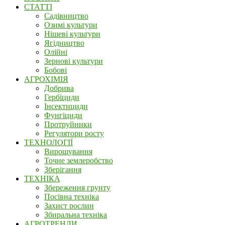
СТАТТІ
Садівництво
Озимі культури
Нішеві культури
Ягідництво
Олійні
Зернові культури
Бобові
АГРОХІМІЯ
Добрива
Гербіциди
Інсектициди
Фунгіциди
Протруйники
Регулятори росту
ТЕХНОЛОГІЇ
Вирощування
Точне землеробство
Зберігання
ТЕХНІКА
Збереження грунту
Посівна техніка
Захист рослин
Збиральна техніка
АГРОТРЕНДИ