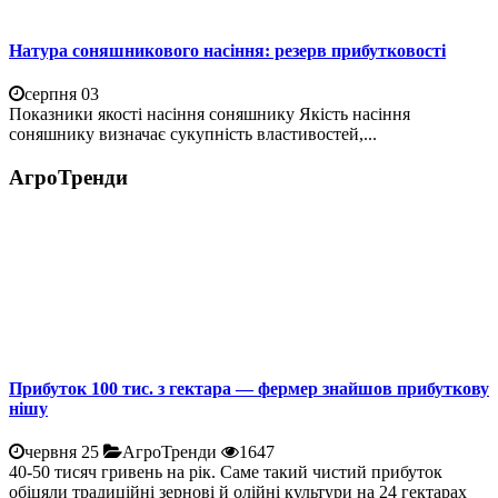
Натура соняшникового насіння: резерв прибутковості
серпня 03
Показники якості насіння соняшнику Якість насіння
соняшнику визначає сукупність властивостей,...
АгроТренди
Прибуток 100 тис. з гектара — фермер знайшов прибуткову
нішу
червня 25
АгроТренди
1647
40-50 тисяч гривень на рік. Саме такий чистий прибуток
обіцяли традиційні зернові й олійні культури на 24 гектарах