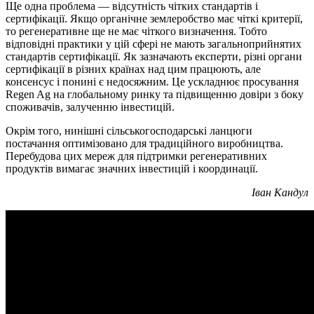
Ще одна проблема — відсутність чітких стандартів і
сертифікації. Якщо органічне землеробство має чіткі критерії,
то регенеративне ще не має чіткого визначення. Тобто
відповідні практики у цій сфері не мають загальноприйнятих
стандартів сертифікації. Як зазначають експерти, різні органи
сертифікації в різних країнах над цим працюють, але
консенсус і понині є недосяжним. Це ускладнює просування
Regen Ag на глобальному ринку та підвищенню довіри з боку
споживачів, залученню інвестицій.
Окрім того, нинішні сільськогосподарські ланцюги
постачання оптимізовано для традиційного виробництва.
Перебудова цих мереж для підтримки регенеративних
продуктів вимагає значних інвестицій і координації.
Іван Кандул