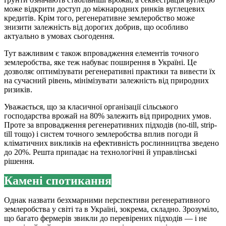
може відкрити доступ до міжнародних ринків вуглецевих
кредитів. Крім того, регенеративне землеробство може
знизити залежність від дорогих добрив, що особливо
актуально в умовах сьогодення.
Тут важливим є також впровадження елементів точного
землеробства, яке теж набуває поширення в Україні. Це
дозволяє оптимізувати регенеративні практики та вивести їх
на сучасний рівень, мінімізувати залежність від природних
ризиків.
Уважається, що за класичної організації сільського
господарства врожай на 80% залежить від природних умов.
Проте за впровадження регенеративних підходів (no-till, strip-
till тощо) і систем точного землеробства вплив погоди й
кліматичних викликів на ефективність рослинництва зведено
до 20%. Решта припадає на технологічні й управлінські
рішення.
Камені спотикання
Однак назвати безхмарними перспективи регенеративного
землеробства у світі та в Україні, зокрема, складно. Зрозуміло,
що багато фермерів звикли до перевірених підходів — і не