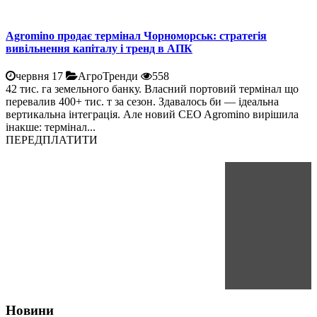
Agromino продає термінал Чорноморськ: стратегія
вивільнення капіталу і тренд в АПК
червня 17
АгроТренди
558
42 тис. га земельного банку. Власний портовий термінал що
перевалив 400+ тис. т за сезон. Здавалось би — ідеальна
вертикальна інтеграція. Але новий CEO Agromino вирішила
інакше: термінал...
ПЕРЕДПЛАТИТИ
Новини