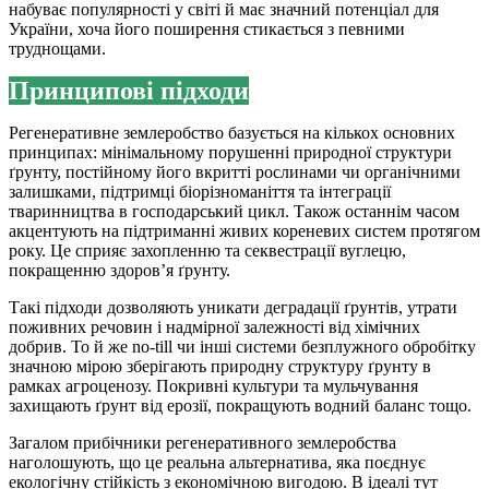
набуває популярності у світі й має значний потенціал для
України, хоча його поширення стикається з певними
труднощами.
Принципові підходи
Регенеративне землеробство базується на кількох основних
принципах: мінімальному порушенні природної структури
ґрунту, постійному його вкритті рослинами чи органічними
залишками, підтримці біорізноманіття та інтеграції
тваринництва в господарський цикл. Також останнім часом
акцентують на підтриманні живих кореневих систем протягом
року. Це сприяє захопленню та секвестрації вуглецю,
покращенню здоров’я ґрунту.
Такі підходи дозволяють уникати деградації ґрунтів, утрати
поживних речовин і надмірної залежності від хімічних
добрив. То й же no-till чи інші системи безплужного обробітку
значною мірою зберігають природну структуру ґрунту в
рамках агроценозу. Покривні культури та мульчування
захищають ґрунт від ерозії, покращують водний баланс тощо.
Загалом прибічники регенеративного землеробства
наголошують, що це реальна альтернатива, яка поєднує
екологічну стійкість з економічною вигодою. В ідеалі тут