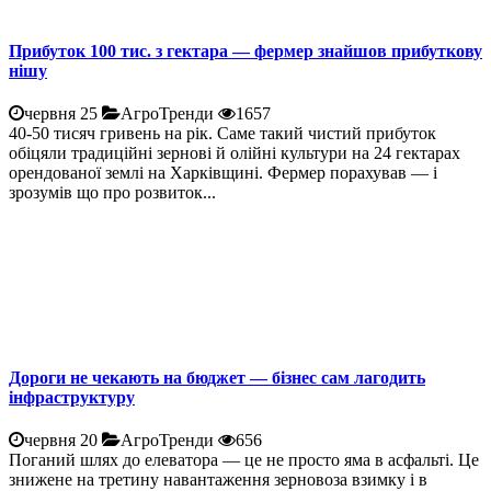
Прибуток 100 тис. з гектара — фермер знайшов прибуткову
нішу
червня 25
АгроТренди
1657
40-50 тисяч гривень на рік. Саме такий чистий прибуток
обіцяли традиційні зернові й олійні культури на 24 гектарах
орендованої землі на Харківщині. Фермер порахував — і
зрозумів що про розвиток...
Дороги не чекають на бюджет — бізнес сам лагодить
інфраструктуру
червня 20
АгроТренди
656
Поганий шлях до елеватора — це не просто яма в асфальті. Це
знижене на третину навантаження зерновоза взимку і в