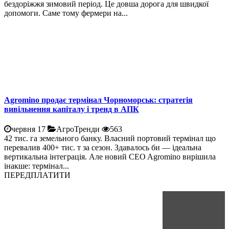
бездоріжжя зимовий період. Це довша дорога для швидкої
допомоги. Саме тому фермери на...
Agromino продає термінал Чорноморськ: стратегія
вивільнення капіталу і тренд в АПК
червня 17
АгроТренди
563
42 тис. га земельного банку. Власний портовий термінал що
перевалив 400+ тис. т за сезон. Здавалось би — ідеальна
вертикальна інтеграція. Але новий CEO Agromino вирішила
інакше: термінал...
ПЕРЕДПЛАТИТИ