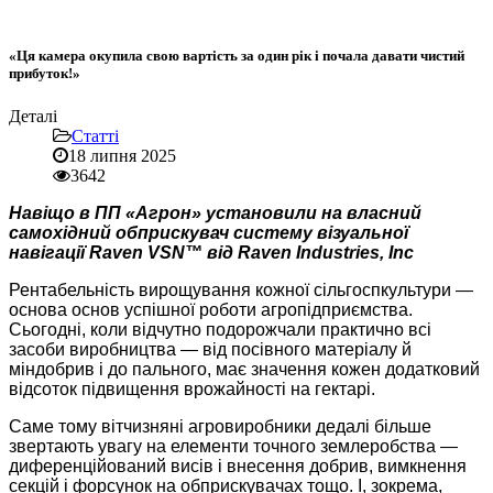
«Ця камера окупила свою вартість за один рік і почала давати чистий
прибуток!»
Деталі
Статті
18 липня 2025
3642
Навіщо в ПП «Агрон» установили на власний
самохідний обприскувач систему візуальної
навігації Raven VSN™ від Raven Industries, Inc
Рентабельність вирощування кожної сільгоспкультури —
основа основ успішної роботи агропідприємства.
Сьогодні, коли відчутно подорожчали практично всі
засоби виробництва — від посівного матеріалу й
міндобрив і до пального, має значення кожен додатковий
відсоток підвищення врожайності на гектарі.
Саме тому вітчизняні агровиробники дедалі більше
звертають увагу на елементи точного землеробства —
диференційований висів і внесення добрив, вимкнення
секцій і форсунок на обприскувачах тощо. І, зокрема,