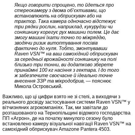
Якщо говорити спрощено, то йдеться про
стереокамеру з двома об’єктивами, що
встановлюють на обприскувач або на
трактор. Така камера одночасно відстежує
три рядки рослин, наприклад, кукурудзи чи
соняшнику корегує рух машини полем. Це дає
змогу машині їхати точно по міжряддю,
зводячи ризик витоптування посівів
фактично до нуля. Тобто, змонтувавши
Raven VSN™ на ваш самохідний обприскувач
за середньої врожайності соняшнику на полі
близько три тонни, ви додатково зберете
принаймні 100 кг насіння з гектара. І до того
ж забезпечите своєчасне й ідеально точне
внесення ЗЗР та мікродобрив, —
пояснює
Микола Островський.
Важливо, що ці цифри взято не зі стелі, а виходячи з
реального досвіду застосування системи Raven VSN™ у
вітчизняних агрокомпаніях. Так, ми завітали до
розташованого на Тернопільщині відомого господарства
ПП «Агрон», де на початку минулого сезону було
встановлено камеру візуальної навігації Raven VSN™ на
самохідний обприскувач Amazone Pantera 4503.