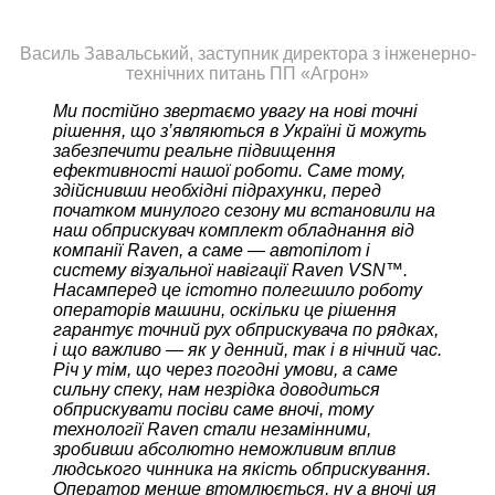
Василь Завальський, заступник директора з інженерно-
технічних питань ПП «Агрон»
Ми постійно звертаємо увагу на нові точні
рішення, що з’являються в Україні й можуть
забезпечити реальне підвищення
ефективності нашої роботи. Саме тому,
здійснивши необхідні підрахунки, перед
початком минулого сезону ми встановили на
наш обприскувач комплект обладнання від
компанії Raven, а саме — автопілот і
систему візуальної навігації Raven VSN™.
Насамперед це істотно полегшило роботу
операторів машини, оскільки це рішення
гарантує точний рух обприскувача по рядках,
і що важливо — як у денний, так і в нічний час.
Річ у тім, що через погодні умови, а саме
сильну спеку, нам незрідка доводиться
обприскувати посіви саме вночі, тому
технології Raven стали незамінними,
зробивши абсолютно неможливим вплив
людського чинника на якість обприскування.
Оператор менше втомлюється, ну а вночі ця