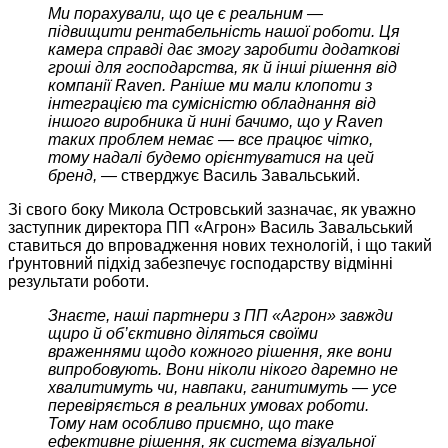
Ми порахували, що це є реальним —
підвищити рентабельність нашої роботи. Ця
камера справді дає змогу заробити додаткові
гроші для господарства, як й інші рішення від
компанії Raven. Раніше ми мали клопоти з
інтеграцією та сумісністю обладнання від
іншого виробника й нині бачимо, що у Raven
таких проблем немає — все працює чітко,
тому надалі будемо орієнтуватися на цей
бренд, —
стверджує Василь Завальський.
Зі свого боку Микола Островський зазначає, як уважно
заступник директора ПП «Агрон» Василь Завальський
ставиться до впровадження нових технологій, і що такий
ґрунтовний підхід забезпечує господарству відмінні
результати
роботи.
Знаєте, наші партнери з ПП «Агрон» завжди
щиро й об’єктивно діляться своїми
враженнями щодо кожного рішення, яке вони
випробовують. Вони ніколи нікого даремно не
хвалитимуть чи, навпаки, ганитимуть — усе
перевіряється в реальних умовах роботи.
Тому нам особливо приємно, що таке
ефективне рішення, як система візуальної