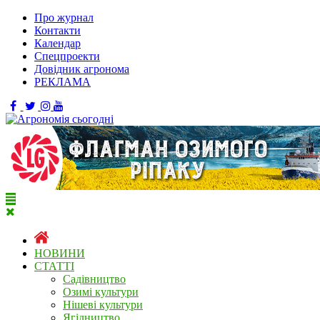
Про журнал
Контакти
Календар
Спецпроекти
Довідник агронома
РЕКЛАМА
НОВИНИ
СТАТТІ
Садівництво
Озимі культури
Нішеві культури
Ягідництво