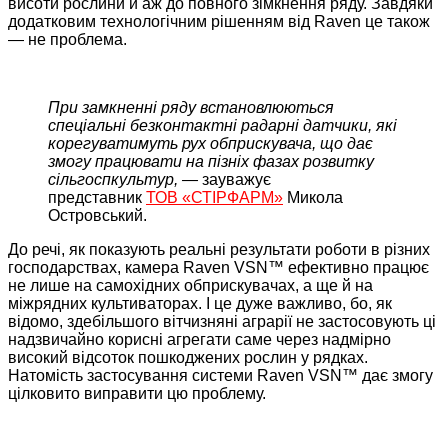
висоти рослини й аж до повного зімкнення ряду. Завдяки
додатковим технологічним рішенням від Raven це також
— не проблема.
При замкненні ряду встановлюються
спеціальні безконтактні радарні датчики, які
корегуватимуть рух обприскувача, що дає
змогу працювати на пізніх фазах розвитку
сільгоспкультур, —
зауважує
представник
ТОВ «СТІРФАРМ»
Микола
Островський.
До речі, як показують реальні результати роботи в різних
господарствах, камера Raven VSN™ ефективно працює
не лише на самохідних обприскувачах, а ще й на
міжрядних культиваторах. І це дуже важливо, бо, як
відомо, здебільшого вітчизняні аграрії не застосовують ці
надзвичайно корисні агрегати саме через надмірно
високий відсоток пошкоджених рослин у рядках.
Натомість застосування системи Raven VSN™ дає змогу
цілковито виправити цю проблему.