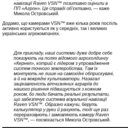
навігації Raven VSN™ позитивно оцінили в
ПП «Агрон». Це справді об’єктивно, —
каже
Микола Островський.
Додамо, що камерами VSN™ вже кілька років поспіль
активно користуються як у середніх, так і великих
українських агрокомпаніях.
Для прикладу, наші системи дуже добре себе
показують на полях відомого агрохолдингу
«Кернел», котрий є лідером з упровадження
систем точного землеробства. Там їх
монтують не лише на самохідні обприскувачі,
а й на міжрядні культиватори. Назагал
зацікавленість вітчизняних аграріїв до
нашого рішення підвищується з кожним
роком, бо люди бачать реальні результати,
що забезпечує система візуальної навігації
Raven VSN™. Образно кажучи, беруть
калькулятор у руки й рахують, тоді ще раз
перераховують і замовляють камеру Raven
VSN™, —
посміхається Микола Островський.