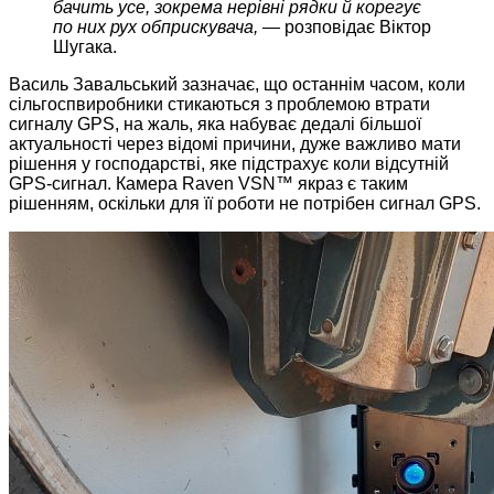
бачить усе, зокрема нерівні рядки й корегує
по них рух обприскувача, —
розповідає Віктор
Шугака.
Василь Завальський зазначає, що останнім часом, коли
сільгоспвиробники стикаються з проблемою втрати
сигналу GPS, на жаль, яка набуває дедалі більшої
актуальності через відомі причини, дуже важливо мати
рішення у господарстві, яке підстрахує коли відсутній
GPS-сигнал. Камера Raven VSN™ якраз є таким
рішенням, оскільки для її роботи не потрібен сигнал GPS.