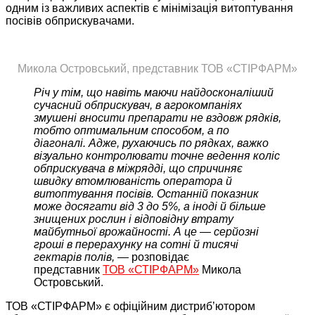
одним із важливих аспектів є мінімізація витоптування
посівів обприскувачами.
Микола Островський, представник ТОВ «СТІРФАРМ»
Річ у тім, що навіть маючи найдосконаліший
сучасний обприскувач, в агрокомпаніях
змушені вносити препарати не вздовж рядків,
тобто оптимальним способом, а по
діагоналі. Адже, рухаючись по рядках, важко
візуально контролювати точне ведення коліс
обприскувача в міжрядді, що спричиняє
швидку втомлюваність оператора й
витоптування посівів. Останній показник
може досягати від 3 до 5%, а іноді й більше
знищених рослин і відповідну втрату
майбутньої врожайності. А це — серйозні
гроші в перерахунку на сотні й тисячі
гектарів полів, —
розповідає
представник
ТОВ «СТІРФАРМ»
Микола
Островський.
ТОВ «СТІРФАРМ» є офіційним дистриб’ютором