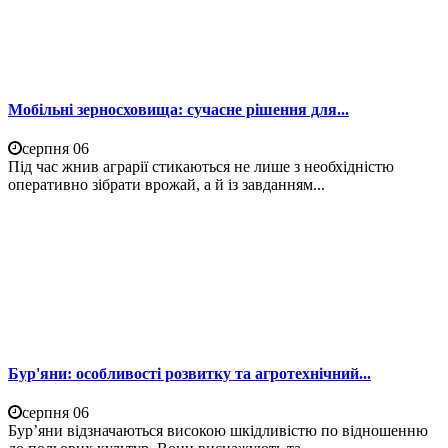
Мобільні зерносховища: сучасне рішення для...
серпня 06
Під час жнив аграрії стикаються не лише з необхідністю
оперативно зібрати врожай, а й із завданням...
Бур'яни: особливості розвитку та агротехнічний...
серпня 06
Бур’яни відзначаються високою шкідливістю по відношенню