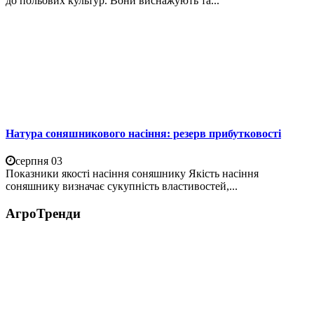
до польових культур. Вони виснажують та...
Натура соняшникового насіння: резерв прибутковості
серпня 03
Показники якості насіння соняшнику Якість насіння
соняшнику визначає сукупність властивостей,...
АгроТренди