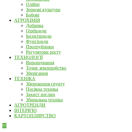
Олійні
Зернові культури
Бобові
АГРОХІМІЯ
Добрива
Гербіциди
Інсектициди
Фунгіциди
Протруйники
Регулятори росту
ТЕХНОЛОГІЇ
Вирощування
Точне землеробство
Зберігання
ТЕХНІКА
Збереження грунту
Посівна техніка
Захист рослин
Збиральна техніка
АГРОТРЕНДИ
ІНТЕРВ'Ю
КАРТОПЛЯРСТВО