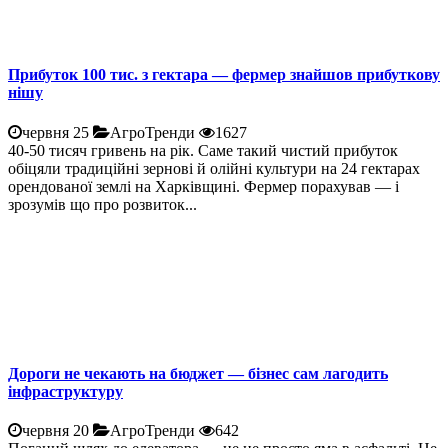
Прибуток 100 тис. з гектара — фермер знайшов прибуткову
нішу
червня 25
АгроТренди
1627
40-50 тисяч гривень на рік. Саме такий чистий прибуток
обіцяли традиційні зернові й олійні культури на 24 гектарах
орендованої землі на Харківщині. Фермер порахував — і
зрозумів що про розвиток...
Дороги не чекають на бюджет — бізнес сам лагодить
інфраструктуру
червня 20
АгроТренди
642