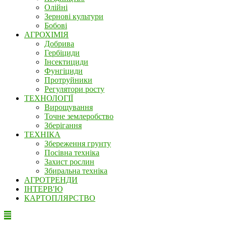
Олійні
Зернові культури
Бобові
АГРОХІМІЯ
Добрива
Гербіциди
Інсектициди
Фунгіциди
Протруйники
Регулятори росту
ТЕХНОЛОГІЇ
Вирощування
Точне землеробство
Зберігання
ТЕХНІКА
Збереження грунту
Посівна техніка
Захист рослин
Збиральна техніка
АГРОТРЕНДИ
ІНТЕРВ'Ю
КАРТОПЛЯРСТВО