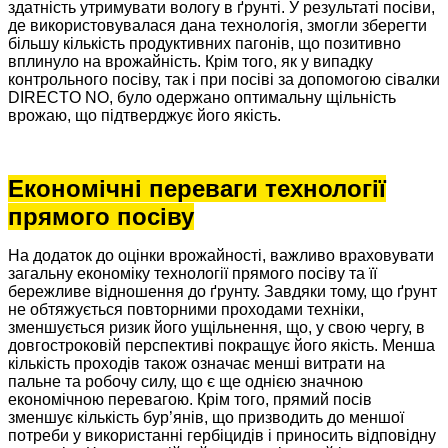
здатність утримувати вологу в ґрунті. У результаті посіви,
де використовувалася дана технологія, змогли зберегти
більшу кількість продуктивних пагонів, що позитивно
вплинуло на врожайність. Крім того, як у випадку
контрольного посіву, так і при посіві за допомогою сівалки
DIRECTO NO, було одержано оптимальну щільність
врожаю, що підтверджує його якість.
Економічні переваги технології
прямого посіву
На додаток до оцінки врожайності, важливо враховувати
загальну економіку технології прямого посіву та її
бережливе відношення до ґрунту. Завдяки тому, що ґрунт
не обтяжується повторними проходами техніки,
зменшується ризик його ущільнення, що, у свою чергу, в
довгостроковій перспективі покращує його якість. Менша
кількість проходів також означає менші витрати на
пальне та робочу силу, що є ще однією значною
економічною перевагою. Крім того, прямий посів
зменшує кількість бур’янів, що призводить до меншої
потреби у використанні гербіцидів і приносить відповідну