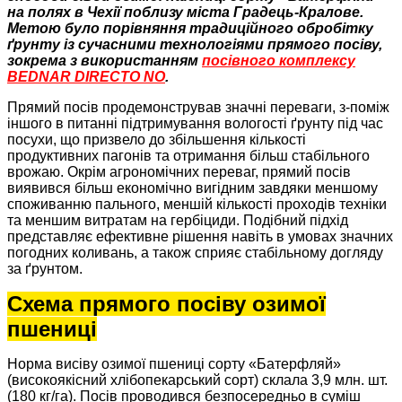
на полях в Чехії поблизу міста Градець-Кралове.
Метою було порівняння традиційного обробітку
ґрунту із сучасними технологіями прямого посіву,
зокрема з використанням
посівного комплексу
BEDNAR DIRECTO NO
.
Прямий посів продемонстрував значні переваги, з-поміж
іншого в питанні підтримування вологості ґрунту під час
посухи, що призвело до збільшення кількості
продуктивних пагонів та отримання більш стабільного
врожаю. Окрім агрономічних переваг, прямий посів
виявився більш економічно вигідним завдяки меншому
споживанню пального, меншій кількості проходів техніки
та меншим витратам на гербіциди. Подібний підхід
представляє ефективне рішення навіть в умовах значних
погодних коливань, а також сприяє стабільному догляду
за ґрунтом.
Схема прямого посіву озимої
пшениці
Норма висіву озимої пшениці сорту «Батерфляй»
(високоякісний хлібопекарський сорт) склала 3,9 млн. шт.
(180 кг/га). Посів проводився безпосередньо в суміш