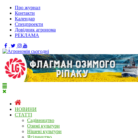
Про журнал
Контакти
Календар
Спецпроекти
Довідник агронома
РЕКЛАМА
НОВИНИ
СТАТТІ
Садівництво
Озимі культури
Нішеві культури
Ягідництво