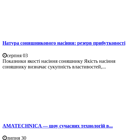
Натура соняшникового насіння: резерв прибутковості
серпня 03
Показники якості насіння соняшнику Якість насіння
соняшнику визначає сукупність властивостей,...
AMATECHNICA — шоу сучасних технологій в...
липня 30