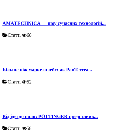
AMATECHNICA — шоу сучасних технологій...
Статті
68
Більше ніж маркетплейс: як PanTerrea...
Статті
52
Від ідеї до поля: PÖTTINGER представив...
Статті
58