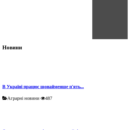
Новини
В Україні працює щонайменше п'ять...
Аграрні новини
487