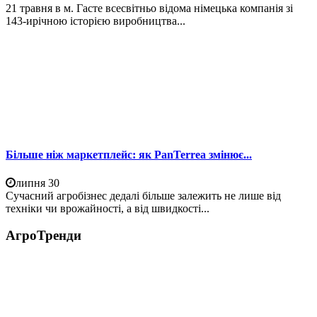
21 травня в м. Гасте всесвітньо відома німецька компанія зі
143-ирічною історією виробництва...
Більше ніж маркетплейс: як PanTerrea змінює...
липня 30
Сучасний агробізнес дедалі більше залежить не лише від
техніки чи врожайності, а від швидкості...
АгроТренди