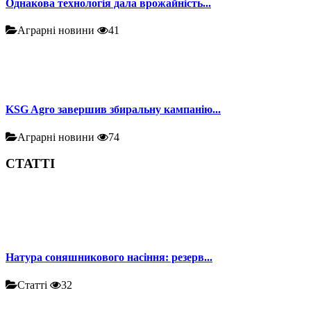
Однакова технологія дала врожайність...
Аграрні новини
41
KSG Agro завершив збиральну кампанію...
Аграрні новини
74
СТАТТІ
Натура соняшникового насіння: резерв...
Статті
32