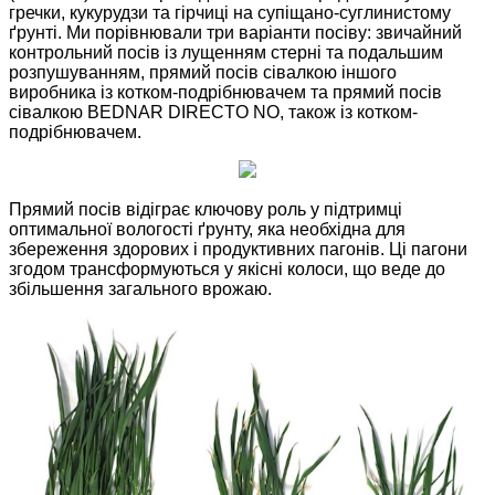
гречки, кукурудзи та гірчиці на супіщано-суглинистому
ґрунті. Ми порівнювали три варіанти посіву: звичайний
контрольний посів із лущенням стерні та подальшим
розпушуванням, прямий посів сівалкою іншого
виробника із котком-подрібнювачем та прямий посів
сівалкою BEDNAR DIRECTO NO, також із котком-
подрібнювачем.
Прямий посів відіграє ключову роль у підтримці
оптимальної вологості ґрунту, яка необхідна для
збереження здорових і продуктивних пагонів. Ці пагони
згодом трансформуються у якісні колоси, що веде до
збільшення загального врожаю.