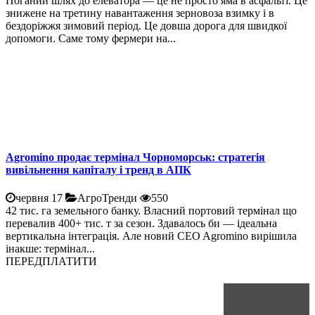
Поганий шлях до елеватора — це не просто яма в асфальті. Це
знижене на третину навантаження зерновоза взимку і в
бездоріжжя зимовий період. Це довша дорога для швидкої
допомоги. Саме тому фермери на...
Agromino продає термінал Чорноморськ: стратегія
вивільнення капіталу і тренд в АПК
червня 17
АгроТренди
550
42 тис. га земельного банку. Власний портовий термінал що
перевалив 400+ тис. т за сезон. Здавалось би — ідеальна
вертикальна інтеграція. Але новий CEO Agromino вирішила
інакше: термінал...
ПЕРЕДПЛАТИТИ