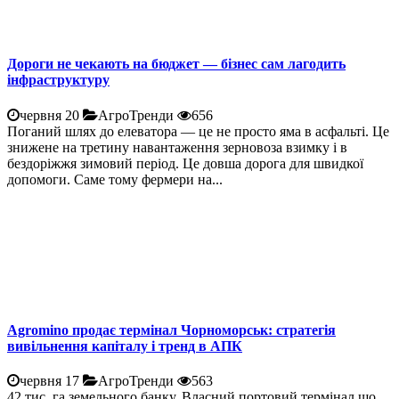
Дороги не чекають на бюджет — бізнес сам лагодить
інфраструктуру
червня 20
АгроТренди
656
Поганий шлях до елеватора — це не просто яма в асфальті. Це
знижене на третину навантаження зерновоза взимку і в
бездоріжжя зимовий період. Це довша дорога для швидкої
допомоги. Саме тому фермери на...
Agromino продає термінал Чорноморськ: стратегія
вивільнення капіталу і тренд в АПК
червня 17
АгроТренди
563
42 тис. га земельного банку. Власний портовий термінал що