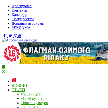
Про журнал
Контакти
Календар
Спецпроекти
Довідник агронома
РЕКЛАМА
НОВИНИ
СТАТТІ
Садівництво
Озимі культури
Нішеві культури
Ягідництво