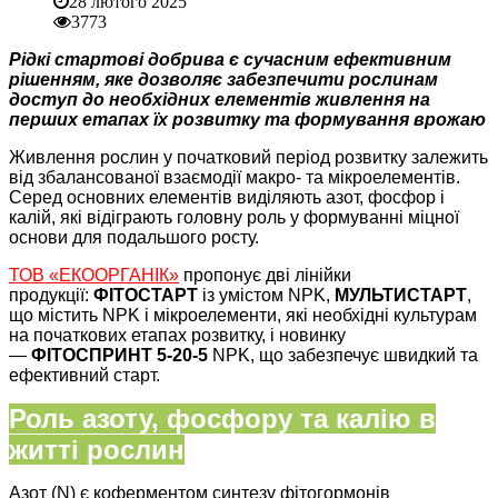
28 лютого 2025
3773
Рідкі стартові добрива є сучасним ефективним
рішенням, яке дозволяє забезпечити рослинам
доступ до необхідних елементів живлення на
перших етапах їх розвитку та формування врожаю
Живлення рослин у початковий період розвитку залежить
від збалансованої взаємодії макро- та мікроелементів.
Серед основних елементів виділяють азот, фосфор і
калій, які відіграють головну роль у формуванні міцної
основи для подальшого росту.
ТОВ «ЕКООРГАНІК»
пропонує дві лінійки
продукції:
ФІТО­СТАРТ
із умістом NPK,
МУЛЬТИСТАРТ
,
що містить NPK і мікроелементи, які необхідні культурам
на початкових етапах розвитку, і новинку
—
ФІТОСПРИНТ 5-20-5
NPK, що забезпечує швидкий та
ефективний старт.
Роль азоту, фосфору та калію в
житті рослин
Азот (N) є коферментом синтезу фітогормонів