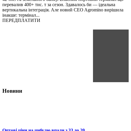
перевалив 400+ тис. т за сезон. Здавалось би — ідеальна
вертикальна інтеграція. Але новий CEO Agromino вирішила
інакше: термінал...
ПЕРЕДПЛАТИТИ
Новини
Оптові ціни на цибулю впали з 33 до 20...