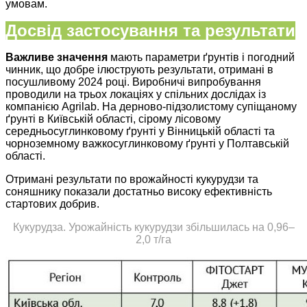
умовам.
Досвід застосування та результати
Важливе значення
мають параметри ґрунтів і погодний
чинник, що добре ілюструють результати, отримані в
посушливому 2024 році. Виробничі випробування
проводили на трьох локаціях у спільних дослідах із
компанією Agrilab. На дерново-підзолистому супіщаному
ґрунті в Київській області, сірому лісовому
середньосуглинковому ґрунті у Вінницькій області та
чорноземному важкосуглинковому ґрунті у Полтавській
області.
Отримані результати по врожайності кукурудзи та
соняшнику показали достатньо високу ефективність
стартових добрив.
Кукурудза. Урожайність кукурудзи збільшилась на 0,96–
2,0 т/га