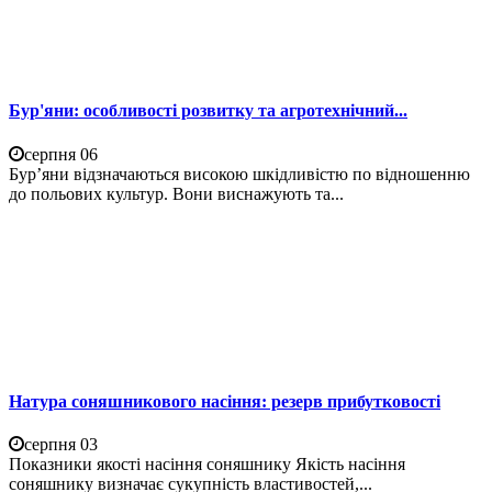
Бур'яни: особливості розвитку та агротехнічний...
серпня 06
Бур’яни відзначаються високою шкідливістю по відношенню
до польових культур. Вони виснажують та...
Натура соняшникового насіння: резерв прибутковості
серпня 03
Показники якості насіння соняшнику Якість насіння
соняшнику визначає сукупність властивостей,...