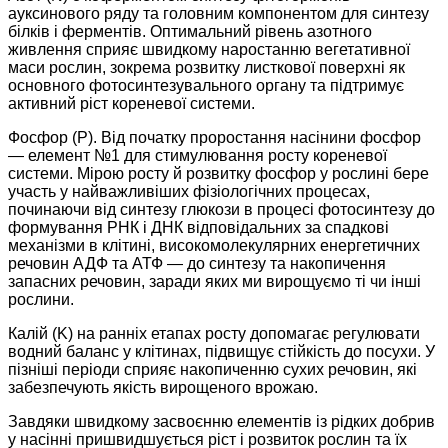
ауксинового ряду та головним компонентом для синтезу
білків і ферментів. Оптимальний рівень азотного
живлення сприяє швидкому наростанню вегетативної
маси рослин, зокрема розвитку листкової поверхні як
основного фотосинтезувального органу та підтримує
активний ріст кореневої системи.
Фосфор (P). Від початку проростання насінини фосфор
— елемент №1 для стимулювання росту кореневої
системи. Мірою росту й розвитку фосфор у рослині бере
участь у найважливіших фізіологічних процесах,
починаючи від синтезу глюкози в процесі фотосинтезу до
формування РНК і ДНК відповідальних за спадкові
механізми в клітині, високомолекулярних енергетичних
речовин АДФ та АТФ — до синтезу та накопичення
запасних речовин, заради яких ми вирощуємо ті чи інші
рослини.
Калій (K) на ранніх етапах росту допомагає регулювати
водний баланс у клітинах, підвищує стійкість до посухи. У
пізніші періоди сприяє накопиченню сухих речовин, які
забезпечують якість вирощеного врожаю.
Завдяки швидкому засвоєнню елементів із рідких добрив
у насінні пришвидшується ріст і розвиток рослин та їх