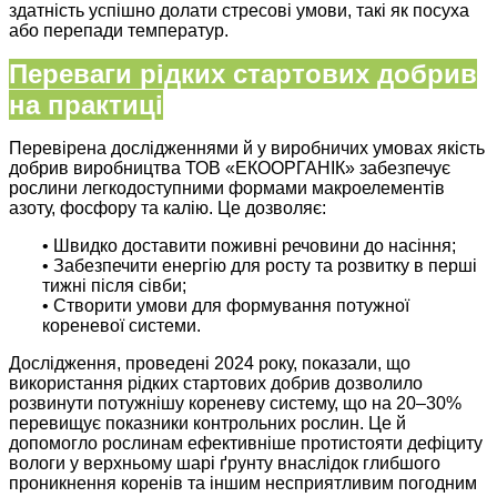
здатність успішно долати стресові умови, такі як посуха
або перепади температур.
Переваги рідких стартових добрив
на практиці
Перевірена дослідженнями й у виробничих умовах якість
добрив виробництва ТОВ «ЕКООРГАНІК» забезпечує
рослини легкодоступними формами макроелементів
азоту, фосфору та калію. Це дозволяє:
• Швидко доставити поживні речовини до насіння;
• Забезпечити енергію для росту та розвитку в перші
тижні після сівби;
• Створити умови для формування потужної
кореневої системи.
Дослідження, проведені 2024 року, показали, що
використання рідких стартових добрив дозволило
розвинути потужнішу кореневу систему, що на 20–30%
перевищує показники контрольних рослин. Це й
допомогло рослинам ефективніше протистояти дефіциту
вологи у верхньому шарі ґрунту внаслідок глибшого
проникнення коренів та іншим несприятливим погодним