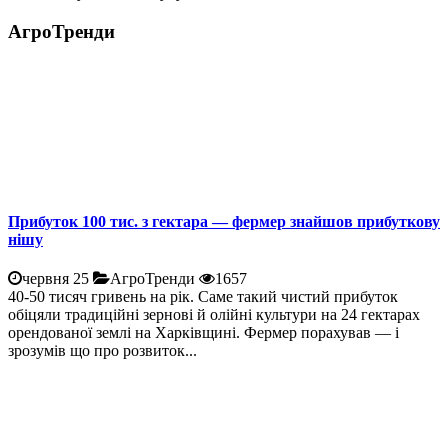
АгроТренди
Прибуток 100 тис. з гектара — фермер знайшов прибуткову
нішу
червня 25
АгроТренди
1657
40-50 тисяч гривень на рік. Саме такий чистий прибуток
обіцяли традиційні зернові й олійні культури на 24 гектарах
орендованої землі на Харківщині. Фермер порахував — і
зрозумів що про розвиток...