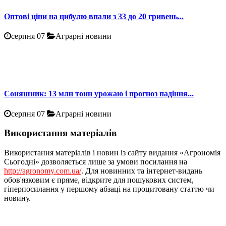
Оптові ціни на цибулю впали з 33 до 20 гривень...
серпня 07
Аграрні новини
Соняшник: 13 млн тонн урожаю і прогноз падіння...
серпня 07
Аграрні новини
Використання матеріалів
Використання матеріалів і новин із сайту видання «Агрономія
Сьогодні» дозволяється лише за умови посилання на
http://agronomy.com.ua/
. Для новинних та інтернет-видань
обов'язковим є пряме, відкрите для пошукових систем,
гіперпосилання у першому абзаці на процитовану статтю чи
новину.