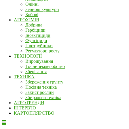
Олійні
Зернові культури
Бобові
АГРОХІМІЯ
Добрива
Гербіциди
Інсектициди
Фунгіциди
Протруйники
Регулятори росту
ТЕХНОЛОГІЇ
Вирощування
Точне землеробство
Зберігання
ТЕХНІКА
Збереження грунту
Посівна техніка
Захист рослин
Збиральна техніка
АГРОТРЕНДИ
ІНТЕРВ'Ю
КАРТОПЛЯРСТВО