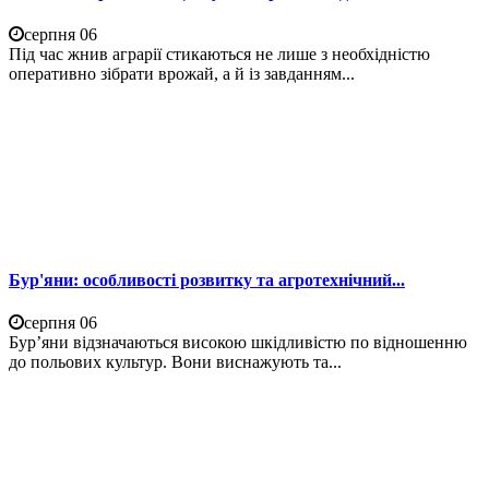
серпня 06
Під час жнив аграрії стикаються не лише з необхідністю
оперативно зібрати врожай, а й із завданням...
Бур'яни: особливості розвитку та агротехнічний...
серпня 06
Бур’яни відзначаються високою шкідливістю по відношенню
до польових культур. Вони виснажують та...