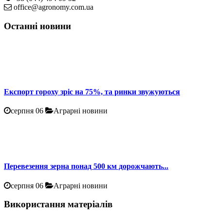
office@agronomy.com.ua
Останні новини
Експорт гороху зріс на 75%, та ринки звужуються
серпня 06
Аграрні новини
Перевезення зерна понад 500 км дорожчають...
серпня 06
Аграрні новини
Використання матеріалів