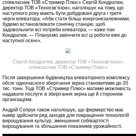
співвласник ТОВ «Стример Плюс» Сергій Кондратюк,
директор ТОВ «Технозв’язок», наголошує на тому, що
наступного року мають бути добудовані друга і третя
черги елеватора. «Аби стати більш енергонезалежними,
будемо встановлювати сонячну станцію, щоб
задовольнити всі потреби елеватора, — каже пан
Кондратюк. — Плануємо закінчити всі ці роботи вже до
наступної осені».
Сергій Кондратюк, директор ТОВ «Технозв’язок»,
співвласник ТОВ «Стример Плюс»
Після завершення будівництва елеваторного комплексу
обсяг одночасного зберігання зерна становитиме до 20
тис. тонн. Тоді ТОВ «Стример Плюс» матиме можливість
надавати послуги зі зберігання зерна ще й стороннім
організаціям.
Андрій Сопрук також наголошує, що фермерство має
намір здійснити ряд заходів для покращення технологій
вирощування культур, зменшення собівартості
вирощування та збільшення показників урожайності.