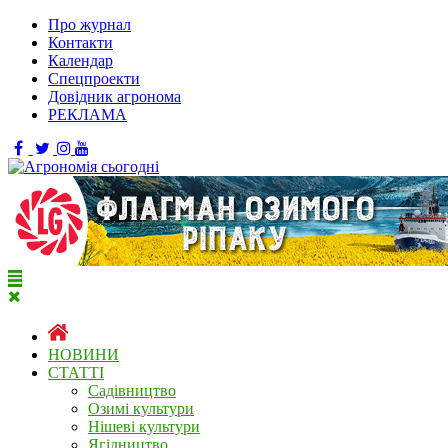
Про журнал
Контакти
Календар
Спецпроекти
Довідник агронома
РЕКЛАМА
НОВИНИ
СТАТТІ
Садівництво
Озимі культури
Нішеві культури
Ягідництво