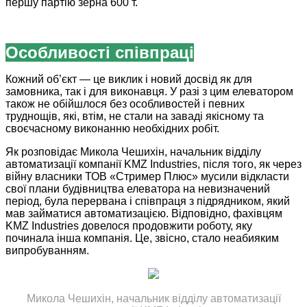
першу партію зерна 600 т.
Особливості співпраці
Кожний об’єкт — це виклик і новий досвід як для
замовника, так і для виконавця. У разі з цим елеватором
також не обійшлося без особливостей і певних
труднощів, які, втім, не стали на заваді якісному та
своєчасному виконанню необхідних робіт.
Як розповідає Микола Чешихін, начальник відділу
автоматизації компанії KMZ Industries, після того, як через
війну власники ТОВ «Стример Плюс» мусили відкласти
свої плани будівництва елеватора на невизначений
період, була перервана і співпраця з підрядником, який
мав займатися автоматизацією. Відповідно, фахівцям
KMZ Industries довелося продовжити роботу, яку
починала інша компанія. Це, звісно, стало неабияким
випробуванням.
Микола Чешихін, начальник відділу автоматизації