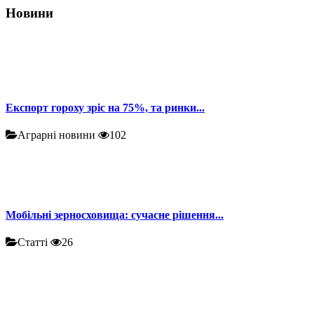
Новини
Експорт гороху зріс на 75%, та ринки...
Аграрні новини
102
Мобільні зерносховища: сучасне рішення...
Статті
26