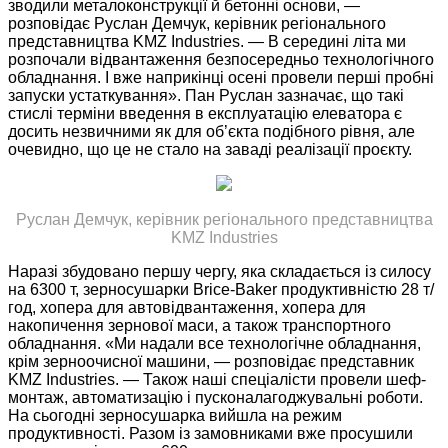
зводили металоконструкції й бетонні основи, —
розповідає Руслан Демчук, керівник регіонального
представництва KMZ Industries. — В середині літа ми
розпочали відвантаження безпосередньо технологічного
обладнання. І вже наприкінці осені провели перші пробні
запуски устаткування». Пан Руслан зазначає, що такі
стислі терміни введення в експлуатацію елеватора є
досить незвичними як для об’єкта подібного рівня, але
очевидно, що це не стало на заваді реалізації проєкту.
Руслан Демчук, керівник регіонального представництва
KMZ Industries
Наразі збудовано першу чергу, яка складається із силосу
на 6300 т, зерносушарки Brice-Baker продуктивністю 28 т/
год, хопера для автовідвантаження, хопера для
накопичення зернової маси, а також транспортного
обладнання. «Ми надали все технологічне обладнання,
крім зерноочисної машини, — розповідає представник
KMZ Industries. — Також наші спеціалісти провели шеф-
монтаж, автоматизацію і пусконалагоджувальні роботи.
На сьогодні зерносушарка вийшла на режим
продуктивності. Разом із замовниками вже просушили