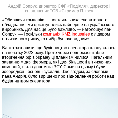
Андрій Сопрук, директор СФГ «Поділля», директор і
співвласник ТОВ «Стример Плюс»
«Обираючи компанію — постачальника елеваторного
обладнання, ми орієнтувались найперше на українського
виробника. Для нас це було важливо, — наголошує пан
Сопрук. — І оскільки
компанія KMZ Industries
є лідером
вітчизняного ринку, то вибір був очевидним».
Варто зазначити, що будівництво елеватора планувалось
на початку 2022 року. Проте через повномасштабне
вторгнення рф в Україну ці плани змінилися. Нагальним
завданням для фермера, як і для більшості вітчизняних
компаній, стала допомога ЗСУ. Саме на цьому і були
зосереджені основні зусилля. Вже згодом, за словами
пана Андрія, було вирішено про відновлення роботи над
будівництвом елеватора.