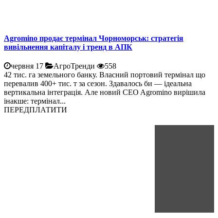
Agromino продає термінал Чорноморськ: стратегія
вивільнення капіталу і тренд в АПК
червня 17
АгроТренди
558
42 тис. га земельного банку. Власний портовий термінал що
перевалив 400+ тис. т за сезон. Здавалось би — ідеальна
вертикальна інтеграція. Але новий CEO Agromino вирішила
інакше: термінал...
ПЕРЕДПЛАТИТИ