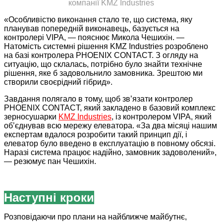
компанії KMZ Industries
«Особливістю виконання стало те, що система, яку
планував попередній виконавець, базується на
контролері VIPA, — пояснює Микола Чешихін. —
Натомість системні рішення KMZ Industries розроблено
на базі контролера PHOENIX CONTACT. З огляду на
ситуацію, що склалась, потрібно було знайти технічне
рішення, яке б задовольнило замовника. Зрештою ми
створили своєрідний гібрид».
Завдання полягало в тому, щоб зв’язати контролер
PHOENIX CONTACT, який закладено в базовий комплекс
зерносушарки
KMZ Industries
, із контролером VIPA, який
об’єднував всю мережу елеватора. «За два місяці нашим
експертам вдалося розробити такий принцип дії, і
елеватор було введено в експлуатацію в повному обсязі.
Наразі система працює надійно, замовник задоволений»,
— резюмує пан Чешихін.
Наступні кроки
Розповідаючи про плани на найближче майбутнє,