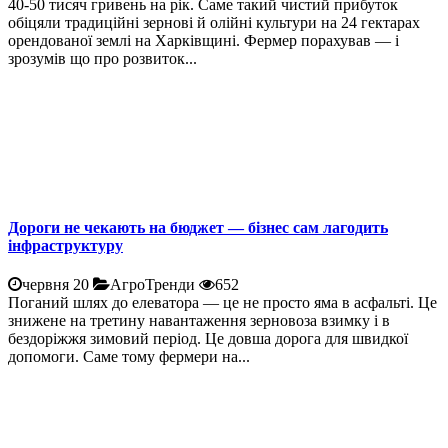
40-50 тисяч гривень на рік. Саме такий чистий прибуток
обіцяли традиційні зернові й олійні культури на 24 гектарах
орендованої землі на Харківщині. Фермер порахував — і
зрозумів що про розвиток...
Дороги не чекають на бюджет — бізнес сам лагодить
інфраструктуру
червня 20
АгроТренди
652
Поганий шлях до елеватора — це не просто яма в асфальті. Це
знижене на третину навантаження зерновоза взимку і в
бездоріжжя зимовий період. Це довша дорога для швидкої
допомоги. Саме тому фермери на...