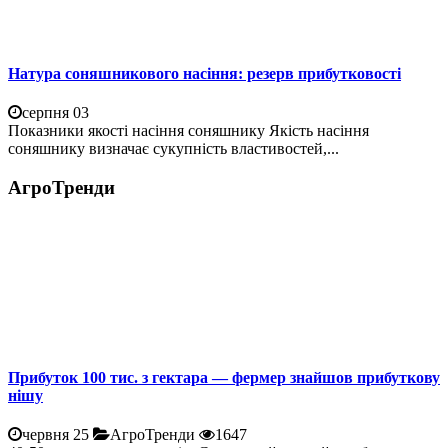
Натура соняшникового насіння: резерв прибутковості
серпня 03
Показники якості насіння соняшнику Якість насіння
соняшнику визначає сукупність властивостей,...
АгроТренди
Прибуток 100 тис. з гектара — фермер знайшов прибуткову
нішу
червня 25
АгроТренди
1647