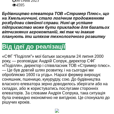
06 січня 2025
4595
Будівництво елеватора ТОВ «Стример Плюс», що
на Хмельниччині, стало логічним продовженням
розбудови сімейної справи. Нині це успішне
підприємство може бути прикладом для багатьох
вітчизняних агрокомпаній, які так чи інакше
планують іти шляхом технологічного розвитку
Від ідеї до реалізації
«СФГ “Поділля”» мої батьки заснували 24 липня 2000
року, — розповідає Андрій Сопрук, директор СФГ
«Поділля», директор і співвласник ТОВ «Стример плюс».
— Це був довгий шлях розвитку, і на сьогодні ми
обробляємо 1600 га угідь». Наразі фермер вирощує
соняшник, пшеницю, кукурудзу, сою. До будівництва
власного елеватора зерно доводилось зберігати або на
складах, або ж користуватись послугами сторонніх
елеваторів. За словами Андрія Сопрука, така ситуація
була очевидно економічно не вигідною. Це спонукало до
рішучих кроків.