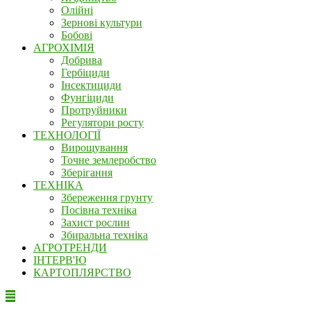
Олійні
Зернові культури
Бобові
АГРОХІМІЯ
Добрива
Гербіциди
Інсектициди
Фунгіциди
Протруйники
Регулятори росту
ТЕХНОЛОГІЇ
Вирощування
Точне землеробство
Зберігання
ТЕХНІКА
Збереження грунту
Посівна техніка
Захист рослин
Збиральна техніка
АГРОТРЕНДИ
ІНТЕРВ'Ю
КАРТОПЛЯРСТВО