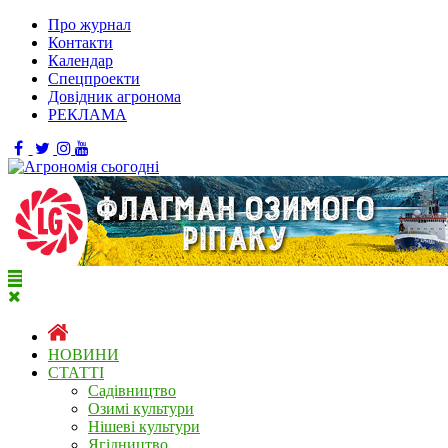
Про журнал
Контакти
Календар
Спецпроекти
Довідник агронома
РЕКЛАМА
НОВИНИ
СТАТТІ
Садівництво
Озимі культури
Нішеві культури
Ягідництво