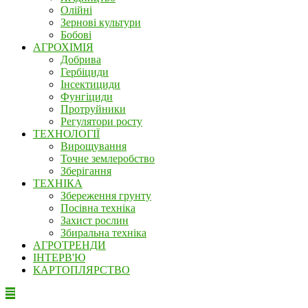
Олійні
Зернові культури
Бобові
АГРОХІМІЯ
Добрива
Гербіциди
Інсектициди
Фунгіциди
Протруйники
Регулятори росту
ТЕХНОЛОГІЇ
Вирощування
Точне землеробство
Зберігання
ТЕХНІКА
Збереження грунту
Посівна техніка
Захист рослин
Збиральна техніка
АГРОТРЕНДИ
ІНТЕРВ'Ю
КАРТОПЛЯРСТВО