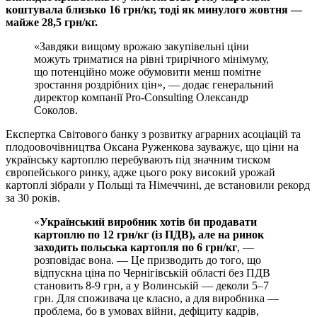
коштувала близько 16 грн/кг, тоді як минулого жовтня —
майже 28,5 грн/кг.
«Завдяки вищому врожаю закупівельні ціни
можуть триматися на рівні трирічного мінімуму,
що потенційно може обумовити менш помітне
зростання роздрібних цін», — додає генеральний
директор компанії Pro-Consulting Олександр
Соколов.
Експертка Світового банку з розвитку аграрних асоціацій та
плодоовочівництва Оксана Руженкова зауважує, що ціни на
українську картоплю перебувають під значним тиском
європейського ринку, адже цього року високий урожай
картоплі зібрали у Польщі та Німеччині, де встановили рекорд
за 30 років.
«
Український виробник хотів би продавати
картоплю по 12 грн/кг (із ПДВ), але на ринок
заходить польська картопля по 6 грн/кг
, —
розповідає вона. — Це призводить до того, що
відпускна ціна по Чернігівській області без ПДВ
становить 8-9 грн, а у Волинській — деколи 5–7
грн. Для споживача це класно, а для виробника —
проблема, бо в умовах війни, дефіциту кадрів,