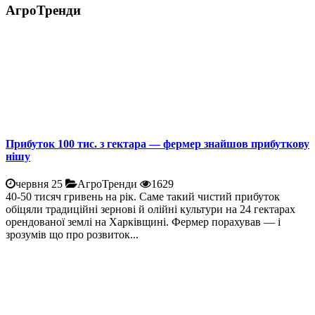
АгроТренди
Прибуток 100 тис. з гектара — фермер знайшов прибуткову
нішу
червня 25
АгроТренди
1629
40-50 тисяч гривень на рік. Саме такий чистий прибуток
обіцяли традиційні зернові й олійні культури на 24 гектарах
орендованої землі на Харківщині. Фермер порахував — і
зрозумів що про розвиток...