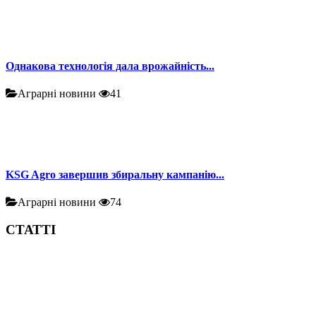
Однакова технологія дала врожайність...
Аграрні новини
41
KSG Agro завершив збиральну кампанію...
Аграрні новини
74
СТАТТІ