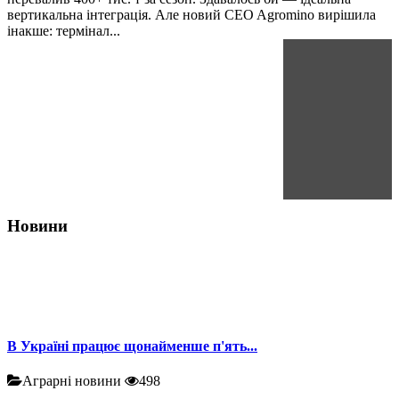
вертикальна інтеграція. Але новий CEO Agromino вирішила
інакше: термінал...
Новини
В Україні працює щонайменше п'ять...
Аграрні новини
498