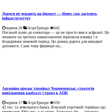
Дороги не чекають на бюджет — бізнес сам лагодить
інфраструктуру
червня 20
АгроТренди
642
Поганий шлях до елеватора — це не просто яма в асфальті. Це
знижене на третину навантаження зерновоза взимку і в
бездоріжжя зимовий період. Це довша дорога для швидкої
допомоги. Саме тому фермери на...
Agromino продає термінал Чорноморськ: стратегія
вивільнення капіталу і тренд в АПК
червня 17
АгроТренди
550
42 тис. га земельного банку. Власний портовий термінал що
перевалив 400+ тис. т за сезон. Здавалось би — ідеальна