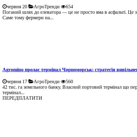
червня 20
АгроТренди
654
Поганий шлях до елеватора — це не просто яма в асфальті. Це 
Саме тому фермери на...
Agromino продає термінал Чорноморськ: стратегія вивільне
червня 17
АгроТренди
560
42 тис. га земельного банку. Власний портовий термінал що пе
термінал...
ПЕРЕДПЛАТИТИ