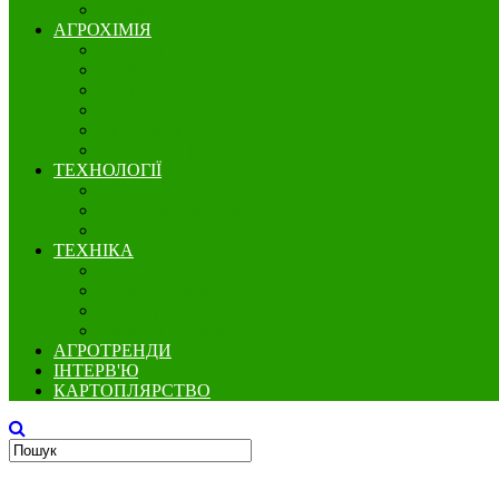
Бобові
АГРОХІМІЯ
Добрива
Гербіциди
Інсектициди
Фунгіциди
Протруйники
Регулятори росту
ТЕХНОЛОГІЇ
Вирощування
Точне землеробство
Зберігання
ТЕХНІКА
Збереження грунту
Посівна техніка
Захист рослин
Збиральна техніка
АГРОТРЕНДИ
ІНТЕРВ'Ю
КАРТОПЛЯРСТВО