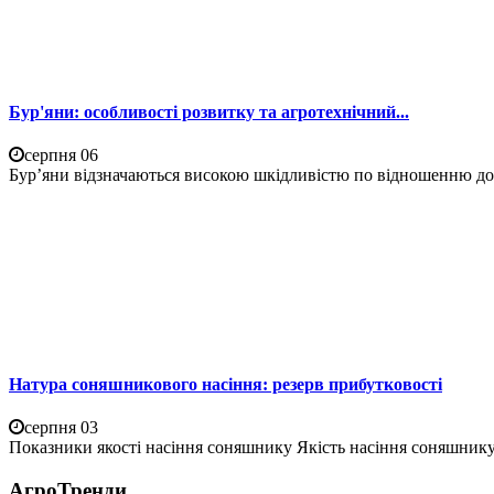
Бур'яни: особливості розвитку та агротехнічний...
серпня 06
Бур’яни відзначаються високою шкідливістю по відношенню до 
Натура соняшникового насіння: резерв прибутковості
серпня 03
Показники якості насіння соняшнику Якість насіння соняшнику 
АгроТренди