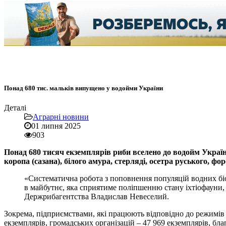
Понад 680 тис. мальків випущено у водойми України
Деталі
Аграрні новини
01 липня 2025
903
Понад 680 тисяч екземплярів риби вселено до водойм Украї
коропа (сазана), білого амура, стерляді, осетра руського, фо
«Систематична робота з поповнення популяцій водних біоре
в майбутнє, яка сприятиме поліпшенню стану іхтіофауни,
Держрибагентства Владислав Невеселий.
Зокрема, підприємствами, які працюють відповідно до режимів 
екземплярів, громадських організацій – 47 969 екземплярів, бла