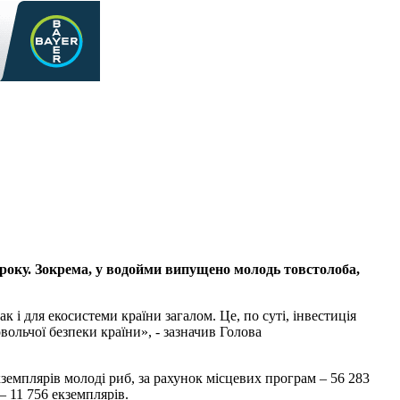
року. Зокрема, у водойми випущено молодь товстолоба,
і для екосистеми країни загалом. Це, по суті, інвестиція
ольчої безпеки країни», - зазначив Голова
емплярів молоді риб, за рахунок місцевих програм – 56 283
– 11 756 екземплярів.