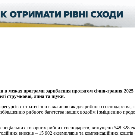
ни в межах програми зариблення протягом січня-травня 2025 
релі струмкової, лина та щуки.
сурсів є стратегічно важливою як для рибного господарства, так 
 збільшенню рибного багатства наших водойм і зміцненню продов
спеціальних товарних рибних господарств, випущено 548 328 екз
годійних внесків – 15 902 екземплярів та компенсаційних коштів 