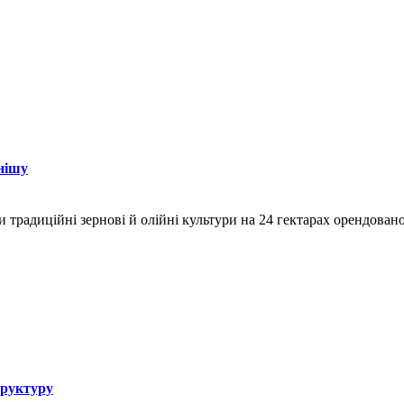
нішу
и традиційні зернові й олійні культури на 24 гектарах орендован
труктуру