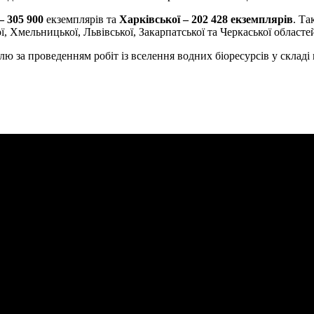
– 305 900
екземплярів та
Харківської – 202 428 екземплярів
. Та
ої, Хмельницької, Львівської, Закарпатської та Черкаської областе
лю за проведенням робіт із вселення водних біоресурсів у склад