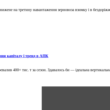
знижене на третину навантаження зерновоза взимку і в бездоріж
ння капіталу і тренд в АПК
ревалив 400+ тис. т за сезон. Здавалось би — ідеальна вертикаль