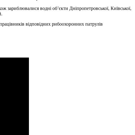
кож зариблювалися водні об’єкти Дніпропетровської, Київської,
й.
і працівників відповідних рибоохоронних патрулів