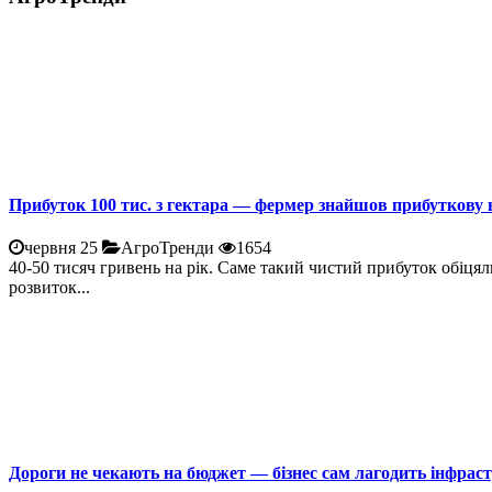
Прибуток 100 тис. з гектара — фермер знайшов прибуткову 
червня 25
АгроТренди
1654
40-50 тисяч гривень на рік. Саме такий чистий прибуток обіцял
розвиток...
Дороги не чекають на бюджет — бізнес сам лагодить інфрас