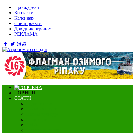
Про журнал
Контакти
Календар
Спецпроекти
Довідник агронома
РЕКЛАМА
НОВИНИ
СТАТТІ
Садівництво
Озимі культури
Нішеві культури
Ягідництво
Олійні
Зернові культури