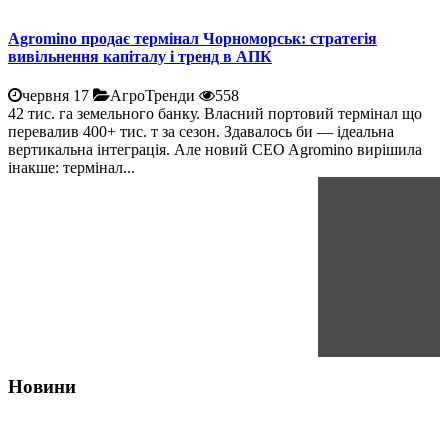
Agromino продає термінал Чорноморськ: стратегія
вивільнення капіталу і тренд в АПК
червня 17
АгроТренди
558
42 тис. га земельного банку. Власний портовий термінал що
перевалив 400+ тис. т за сезон. Здавалось би — ідеальна
вертикальна інтеграція. Але новий CEO Agromino вирішила
інакше: термінал...
Новини