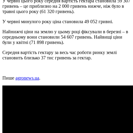
У червні цього року середня вартість гектара становила 59 307
гривень – це приблизно на 2 000 гривень нижче, ніж було в
травні цього року (61 320 гривень).
У червні минулого року ціна становила 49 052 гривні.
Найнижчі ціни на землю у цьому році фіксували в березні – в
середньому вони становили 54 607 гривень. Найвищі ціни
були у квітні (71 898 гривень).
Середня вартість гектару за весь час роботи ринку землі
становить близько 37 тис гривень за гектар.
Пише
agronews.ua
.