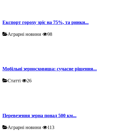
Експорт гороху зріс на 75%, та ринки...
Аграрні новини
98
Мобільні зерносховища: сучасне рішення...
Статті
26
Перевезення зерна понад 500 км...
Аграрні новини
113