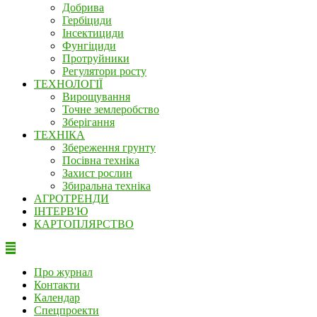
Добрива
Гербіциди
Інсектициди
Фунгіциди
Протруйники
Регулятори росту
ТЕХНОЛОГІЇ
Вирощування
Точне землеробство
Зберігання
ТЕХНІКА
Збереження грунту
Посівна техніка
Захист рослин
Збиральна техніка
АГРОТРЕНДИ
ІНТЕРВ'Ю
КАРТОПЛЯРСТВО
Про журнал
Контакти
Календар
Спецпроекти