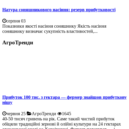
Натура соняшникового насіння: резерв прибутковості
серпня 03
Показники якості насіння соняшнику Якість насіння
соняшнику визначає сукупність властивостей,...
АгроТренди
Прибуток 100 тис. з гектара — фермер знайшов прибуткову
нішу
червня 25
АгроТренди
1645
40-50 тисяч гривень на рік. Саме такий чистий прибуток
обіцяли традиційні зернові й олійні культури на 24 гектарах