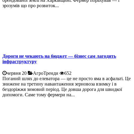
орендованої землі на Харківщині. Фермер порахував — і
зрозумів що про розвиток...
Дороги не чекають на бюджет — бізнес сам лагодить
інфраструктуру
червня 20
АгроТренди
652
Поганий шлях до елеватора — це не просто яма в асфальті. Це
знижене на третину навантаження зерновоза взимку і в
бездоріжжя зимовий період. Це довша дорога для швидкої
допомоги. Саме тому фермери на...