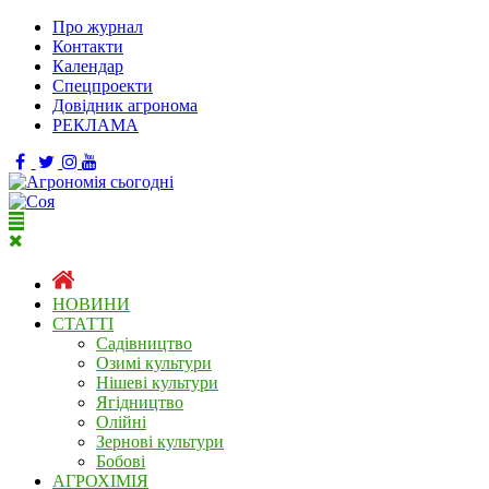
Про журнал
Контакти
Календар
Спецпроекти
Довідник агронома
РЕКЛАМА
НОВИНИ
СТАТТІ
Садівництво
Озимі культури
Нішеві культури
Ягідництво
Олійні
Зернові культури
Бобові
АГРОХІМІЯ