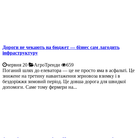
Дороги не чекають на бюджет — бізнес сам лагодить
інфраструктуру
червня 20
АгроТренди
659
Поганий шлях до елеватора — це не просто яма в асфальті. Це
знижене на третину навантаження зерновоза взимку і в
бездоріжжя зимовий період. Це довша дорога для швидкої
допомоги. Саме тому фермери на...