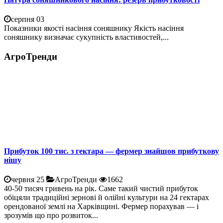
серпня 03
Показники якості насіння соняшнику Якість насіння
соняшнику визначає сукупність властивостей,...
АгроТренди
Прибуток 100 тис. з гектара — фермер знайшов прибуткову
нішу
червня 25
АгроТренди
1662
40-50 тисяч гривень на рік. Саме такий чистий прибуток
обіцяли традиційні зернові й олійні культури на 24 гектарах
орендованої землі на Харківщині. Фермер порахував — і
зрозумів що про розвиток...