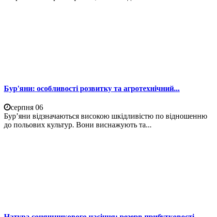
Бур'яни: особливості розвитку та агротехнічний...
серпня 06
Бур’яни відзначаються високою шкідливістю по відношенню
до польових культур. Вони виснажують та...
Натура соняшникового насіння: резерв прибутковості