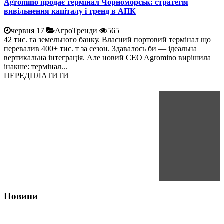
Agromino продає термінал Чорноморськ: стратегія
вивільнення капіталу і тренд в АПК
червня 17
АгроТренди
565
42 тис. га земельного банку. Власний портовий термінал що
перевалив 400+ тис. т за сезон. Здавалось би — ідеальна
вертикальна інтеграція. Але новий CEO Agromino вирішила
інакше: термінал...
ПЕРЕДПЛАТИТИ
Новини