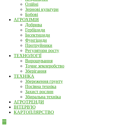
Олійні
Зернові культури
Бобові
АГРОХІМІЯ
Добрива
Гербіциди
Інсектициди
Фунгіциди
Протруйники
Регулятори росту
ТЕХНОЛОГІЇ
Вирощування
Точне землеробство
Зберігання
ТЕХНІКА
Збереження грунту
Посівна техніка
Захист рослин
Збиральна техніка
АГРОТРЕНДИ
ІНТЕРВ'Ю
КАРТОПЛЯРСТВО