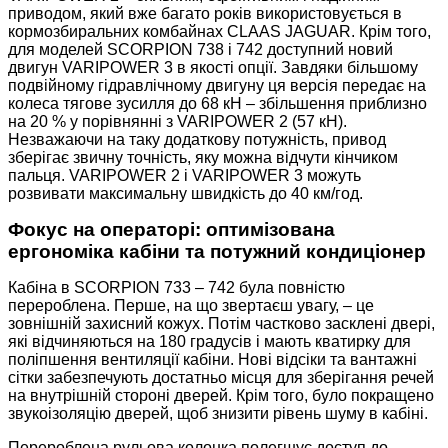
приводом, який вже багато років використовується в
кормозбиральних комбайнах CLAAS JAGUAR. Крім того,
для моделей SCORPION 738 і 742 доступний новий
двигун VARIPOWER 3 в якості опції. Завдяки більшому
подвійному гідравлічному двигуну ця версія передає на
колеса тягове зусилля до 68 кН – збільшення приблизно
на 20 % у порівнянні з VARIPOWER 2 (57 кН).
Незважаючи на таку додаткову потужність, привод
зберігає звичну точність, яку можна відчути кінчиком
пальця. VARIPOWER 2 і VARIPOWER 3 можуть
розвивати максимальну швидкість до 40 км/год.
Фокус на операторі: оптимізована
ергономіка кабіни та потужний кондиціонер
Кабіна в SCORPION 733 – 742 була повністю
перероблена. Перше, на що звертаєш увагу, – це
зовнішній захисний кожух. Потім частково засклені двері,
які відчиняються на 180 градусів і мають кватирку для
поліпшення вентиляції кабіни. Нові відсіки та вантажні
сітки забезпечують достатньо місця для зберігання речей
на внутрішній стороні дверей. Крім того, було покращено
звукоізоляцію дверей, щоб знизити рівень шуму в кабіні.
Перероблена рульова колонка полегшує доступ до