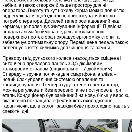
кабіни, а також створює більше простору для ніг
оператора. Висоту та кут нахилу керма можна повністю
відрегулювати, щоб ідеально пристосувати його до
потреб оператора. Дисплей тепер розташований над
кермом, що полегшує зчитування інформації. Підвісна
педаль гальма/дюймова педаль зі збільшеною
поверхнею протектора покращує ергономіку стопи та
забезпечує оптимальну опору. Переміщена педаль також
полегшує зняття килимків для чищення та заміни.
Праворуч від рульового колеса знаходиться зміщена і
витончена приладова панель з 3,5-дюймовим
кольоровим екраном (опціонально – 7-дюймовим).
Спереду – зручна поличка для смартфона, а зліва –
новий блок управління системою опалення та
кондиціонування. Температуру, а тепер і вентилятор,
можна регулювати безперервно, а не поступово в три
етапи. Кондиціонер був замінений на нову, більшу версію,
яка значно покращила ефективність охолодження,
гарантуючи, що в салоні завжди буде прохолодно навіть у
спекотні дні.