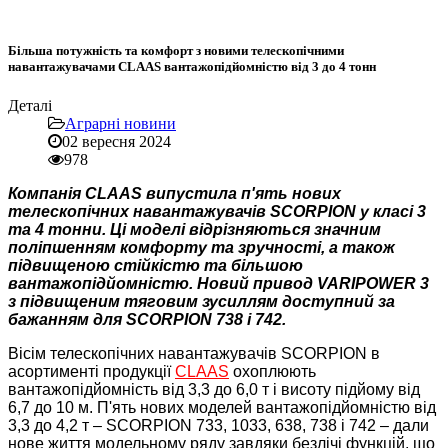
Більша потужність та комфорт з новими телескопічними
навантажувачами CLAAS вантажопідйомністю від 3 до 4 тонн
Деталі
Аграрні новини
02 вересня 2024
978
Компанія CLAAS випустила п'ять нових
телескопічних навантажувачів SCORPION у класі 3
та 4 тонни. Ці моделі відрізняються значним
поліпшенням комфорту та зручності, а також
підвищеною стійкістю та більшою
вантажопідйомністю. Новий привод VARIPOWER 3
з підвищеним тяговим зусиллям доступний за
бажанням для SCORPION 738 і 742.
Вісім телескопічних навантажувачів SCORPION в
асортименті продукції
CLAAS
охоплюють
вантажопідйомність від 3,3 до 6,0 т і висоту підйому від
6,7 до 10 м. П'ять нових моделей вантажопідйомністю від
3,3 до 4,2 т – SCORPION 733, 1033, 638, 738 і 742 – дали
нове життя модельному ряду завдяки безлічі функцій, що