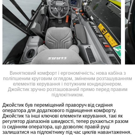
Винятковий комфорт і ергономічність: нова кабіна з
поліпшеним круговим оглядом, зміненим розташуванням
елементів керування і потужним кондиціонером.
Джойстик зручно розташований прямо перед правим
підлокітником.
Джойстик був переміщений праворуч від сидіння
оператора для додаткового підвищення комфорту.
Джойстик та інші ключові елементи керування, такі як
регулятор діапазонів швидкості, тепер рухаються разом
із сидінням оператора, що дозволяє правій руці
залишатися на підлокітнику під час циклів навантаження.