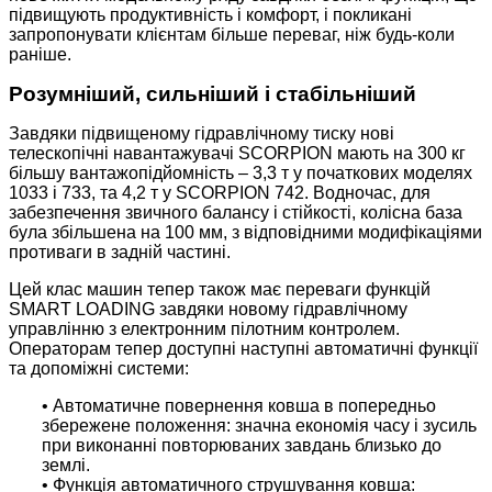
підвищують продуктивність і комфорт, і покликані
запропонувати клієнтам більше переваг, ніж будь-коли
раніше.
Розумніший, сильніший і стабільніший
Завдяки підвищеному гідравлічному тиску нові
телескопічні навантажувачі SCORPION мають на 300 кг
більшу вантажопідйомність – 3,3 т у початкових моделях
1033 і 733, та 4,2 т у SCORPION 742. Водночас, для
забезпечення звичного балансу і стійкості, колісна база
була збільшена на 100 мм, з відповідними модифікаціями
противаги в задній частині.
Цей клас машин тепер також має переваги функцій
SMART LOADING завдяки новому гідравлічному
управлінню з електронним пілотним контролем.
Операторам тепер доступні наступні автоматичні функції
та допоміжні системи:
• Автоматичне повернення ковша в попередньо
збережене положення: значна економія часу і зусиль
при виконанні повторюваних завдань близько до
землі.
• Функція автоматичного струшування ковша: