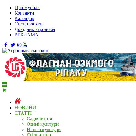
Про журнал
Контакти
Календар
Спецпроекти
Довідник агронома
РЕКЛАМА
НОВИНИ
СТАТТІ
Садівництво
Озимі культури
Нішеві культури
Ягідництво