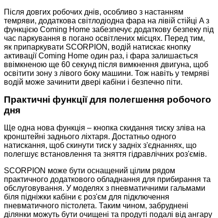
Після довгих робочих днів, особливо з настанням
темряви, додаткова світлодіодна фара на лівій стійці A з
функцією Coming Home забезпечує додаткову безпеку під
час паркування в погано освітлених місцях. Перед тим,
як припаркувати SCORPION, водій натискає кнопку
активації Coming Home один раз, і фара залишається
ввімкненою ще 60 секунд після вимкнення двигуна, щоб
освітити зону з лівого боку машини. Тож навіть у темряві
водій може зачинити двері кабіни і безпечно піти.
Практичні функції для полегшення робочого
дня
Ще одна нова функція – кнопка скидання тиску зліва на
кронштейні заднього ліхтаря. Достатньо одного
натискання, щоб скинути тиск у задніх з'єднаннях, що
полегшує встановлення та зняття гідравлічних роз'ємів.
SCORPION може бути оснащений цілим рядом
практичного додаткового обладнання для прибирання та
обслуговування. У моделях з пневматичними гальмами
біля підніжки кабіни є роз'єм для підключення
пневматичного пістолета. Таким чином, забруднені
ділянки можуть бути очищені та продуті подалі від ангару