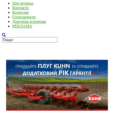
Про журнал
Контакти
Календар
Спецпроекти
Довідник агронома
РЕКЛАМА