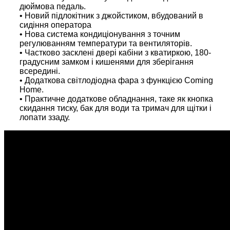
дюймова педаль.
• Новий підлокітник з джойстиком, вбудований в
сидіння оператора
• Нова система кондиціонування з точним
регулюванням температури та вентиляторів.
• Частково засклені двері кабіни з кватиркою, 180-
градусним замком і кишенями для зберігання
всередині.
• Додаткова світлодіодна фара з функцією Coming
Home.
• Практичне додаткове обладнання, таке як кнопка
скидання тиску, бак для води та тримач для щітки і
лопати ззаду.