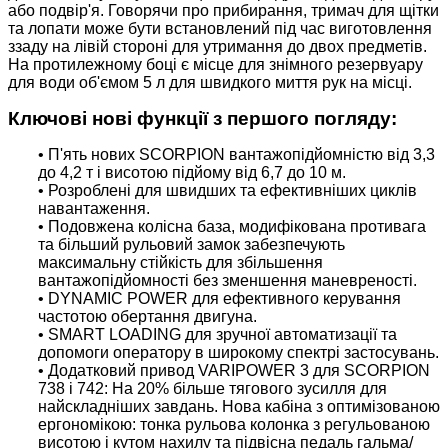
або подвір'я. Говорячи про прибирання, тримач для щітки
та лопати може бути встановлений під час виготовлення
ззаду на лівій стороні для утримання до двох предметів.
На протилежному боці є місце для знімного резервуару
для води об'ємом 5 л для швидкого миття рук на місці.
Ключові нові функції з першого погляду:
• П'ять нових SCORPION вантажопідйомністю від 3,3
до 4,2 т і висотою підйому від 6,7 до 10 м.
• Розроблені для швидших та ефективніших циклів
навантаження.
• Подовжена колісна база, модифікована противага
та більший рульовий замок забезпечують
максимальну стійкість для збільшення
вантажопідйомності без зменшення маневреності.
• DYNAMIC POWER для ефективного керування
частотою обертання двигуна.
• SMART LOADING для зручної автоматизації та
допомоги оператору в широкому спектрі застосувань.
• Додатковий привод VARIPOWER 3 для SCORPION
738 і 742: На 20% більше тягового зусилля для
найскладніших завдань. Нова кабіна з оптимізованою
ергономікою: тонка рульова колонка з регульованою
висотою і кутом нахилу та підвісна педаль гальма/