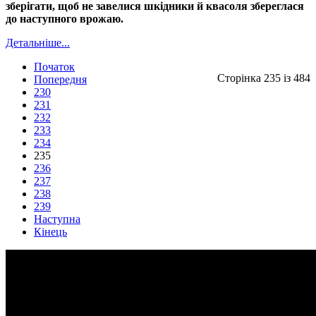
зберігати, щоб не завелися шкідники й квасоля збереглася
до наступного врожаю.
Детальніше...
Початок
Сторінка 235 із 484
Попередня
230
231
232
233
234
235
236
237
238
239
Наступна
Кінець