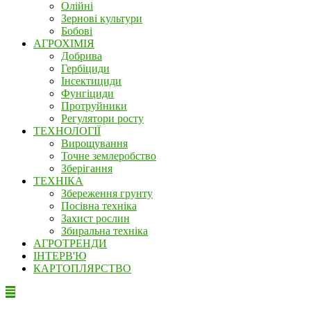
Олійні
Зернові культури
Бобові
АГРОХІМІЯ
Добрива
Гербіциди
Інсектициди
Фунгіциди
Протруйники
Регулятори росту
ТЕХНОЛОГІЇ
Вирощування
Точне землеробство
Зберігання
ТЕХНІКА
Збереження грунту
Посівна техніка
Захист рослин
Збиральна техніка
АГРОТРЕНДИ
ІНТЕРВ'Ю
КАРТОПЛЯРСТВО