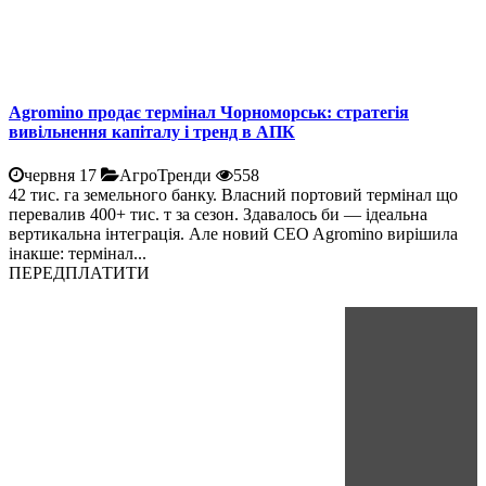
Agromino продає термінал Чорноморськ: стратегія
вивільнення капіталу і тренд в АПК
червня 17
АгроТренди
558
42 тис. га земельного банку. Власний портовий термінал що
перевалив 400+ тис. т за сезон. Здавалось би — ідеальна
вертикальна інтеграція. Але новий CEO Agromino вирішила
інакше: термінал...
ПЕРЕДПЛАТИТИ