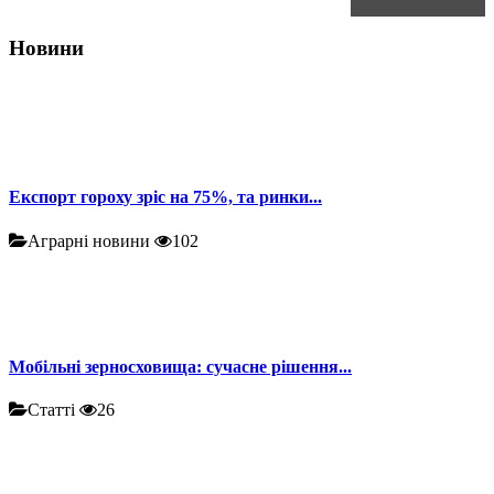
Новини
Експорт гороху зріс на 75%, та ринки...
Аграрні новини
102
Мобільні зерносховища: сучасне рішення...
Статті
26