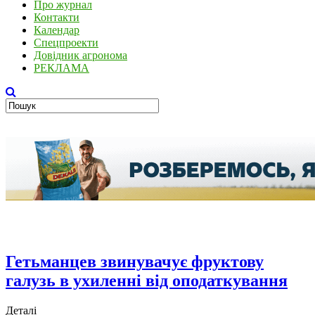
Про журнал
Контакти
Календар
Спецпроекти
Довідник агронома
РЕКЛАМА
Гетьманцев звинувачує фруктову
галузь в ухиленні від оподаткування
Деталі