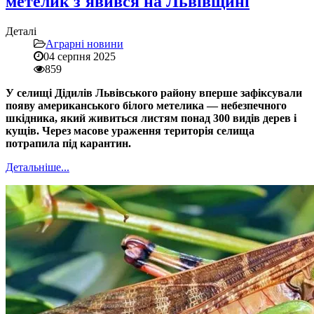
метелик з'явився на Львівщині
Деталі
Аграрні новини
04 серпня 2025
859
У селищі Дідилів Львівського району вперше зафіксували
появу американського білого метелика — небезпечного
шкідника, який живиться листям понад 300 видів дерев і
кущів. Через масове ураження територія селища
потрапила під карантин.
Детальніше...