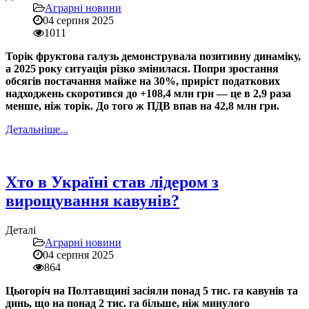
Аграрні новини
04 серпня 2025
1011
Торік фруктова галузь демонструвала позитивну динаміку,
а 2025 року ситуація різко змінилася. Попри зростання
обсягів постачання майже на 30%, приріст податкових
надходжень скоротився до +108,4 млн грн — це в 2,9 раза
менше, ніж торік. До того ж ПДВ впав на 42,8 млн грн.
Детальніше...
Хто в Україні став лідером з
вирощування кавунів?
Деталі
Аграрні новини
04 серпня 2025
864
Цьогоріч на Полтавщині засіяли понад 5 тис. га кавунів та
динь, що на понад 2 тис. га більше, ніж минулого