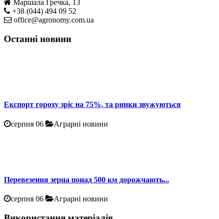
Маршала Гречка, 13
+38 (044) 494 09 52
office@agronomy.com.ua
Останні новини
Експорт гороху зріс на 75%, та ринки звужуються
серпня 06
Аграрні новини
Перевезення зерна понад 500 км дорожчають...
серпня 06
Аграрні новини
Використання матеріалів