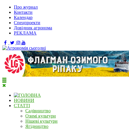
Про журнал
Контакти
Календар
Спецпроекти
Довідник агронома
РЕКЛАМА
НОВИНИ
СТАТТІ
Садівництво
Озимі культури
Нішеві культури
Ягідництво