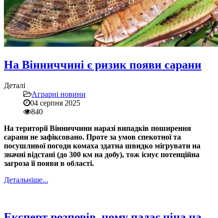
На Вінниччині є ризик появи сарани
Деталі
Аграрні новини
04 серпня 2025
840
На території Вінниччини наразі випадків поширення
сарани не зафіксовано. Проте за умов спекотної та
посушливої погоди комаха здатна швидко мігрувати на
значні відстані (до 300 км на добу), тож існує потенційна
загроза її появи в області.
Детальніше...
Експерт розповів, чому падає ціна на