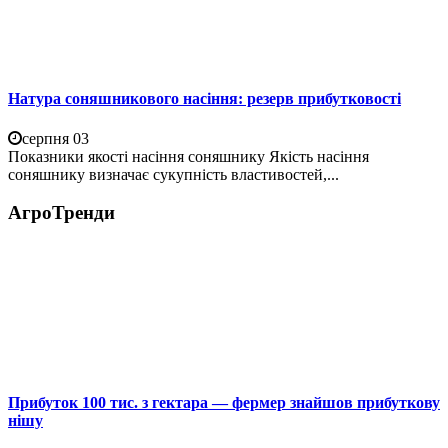
Натура соняшникового насіння: резерв прибутковості
серпня 03
Показники якості насіння соняшнику Якість насіння
соняшнику визначає сукупність властивостей,...
АгроТренди
Прибуток 100 тис. з гектара — фермер знайшов прибуткову
нішу