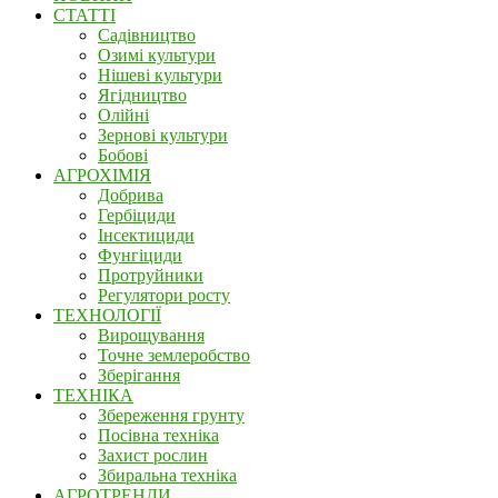
СТАТТІ
Садівництво
Озимі культури
Нішеві культури
Ягідництво
Олійні
Зернові культури
Бобові
АГРОХІМІЯ
Добрива
Гербіциди
Інсектициди
Фунгіциди
Протруйники
Регулятори росту
ТЕХНОЛОГІЇ
Вирощування
Точне землеробство
Зберігання
ТЕХНІКА
Збереження грунту
Посівна техніка
Захист рослин
Збиральна техніка
АГРОТРЕНДИ