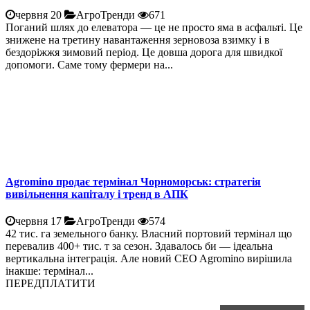
червня 20
АгроТренди
671
Поганий шлях до елеватора — це не просто яма в асфальті. Це
знижене на третину навантаження зерновоза взимку і в
бездоріжжя зимовий період. Це довша дорога для швидкої
допомоги. Саме тому фермери на...
Agromino продає термінал Чорноморськ: стратегія
вивільнення капіталу і тренд в АПК
червня 17
АгроТренди
574
42 тис. га земельного банку. Власний портовий термінал що
перевалив 400+ тис. т за сезон. Здавалось би — ідеальна
вертикальна інтеграція. Але новий CEO Agromino вирішила
інакше: термінал...
ПЕРЕДПЛАТИТИ