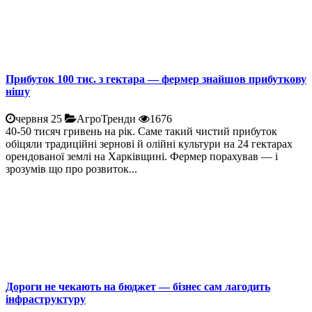
Прибуток 100 тис. з гектара — фермер знайшов прибуткову
нішу
червня 25
АгроТренди
1676
40-50 тисяч гривень на рік. Саме такий чистий прибуток
обіцяли традиційні зернові й олійні культури на 24 гектарах
орендованої землі на Харківщині. Фермер порахував — і
зрозумів що про розвиток...
Дороги не чекають на бюджет — бізнес сам лагодить
інфраструктуру