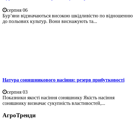
серпня 06
Бур’яни відзначаються високою шкідливістю по відношенню
до польових культур. Вони виснажують та...
Натура соняшникового насіння: резерв прибутковості
серпня 03
Показники якості насіння соняшнику Якість насіння
соняшнику визначає сукупність властивостей,...
АгроТренди