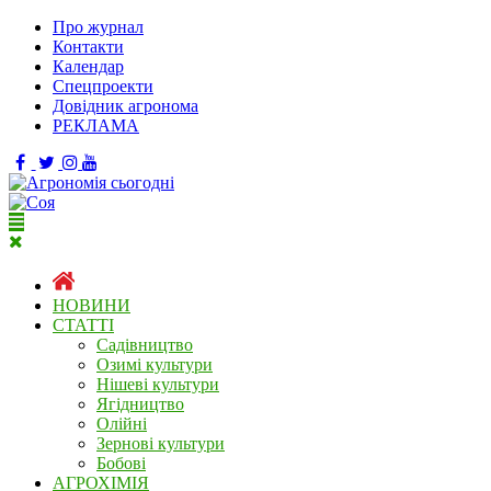
Про журнал
Контакти
Календар
Спецпроекти
Довідник агронома
РЕКЛАМА
НОВИНИ
СТАТТІ
Садівництво
Озимі культури
Нішеві культури
Ягідництво
Олійні
Зернові культури
Бобові
АГРОХІМІЯ