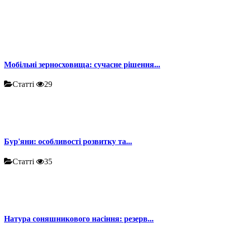
Мобільні зерносховища: сучасне рішення...
Статті
29
Бур'яни: особливості розвитку та...
Статті
35
Натура соняшникового насіння: резерв...