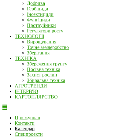
Добрива
Гербіциди
Інсектициди
Фунгіциди
Протруйники
Регулятори росту
ТЕХНОЛОГІЇ
Вирощування
Точне землеробство
Зберігання
ТЕХНІКА
Збереження грунту
Посівна техніка
Захист рослин
Збиральна техніка
АГРОТРЕНДИ
ІНТЕРВ'Ю
КАРТОПЛЯРСТВО
Про журнал
Контакти
Календар
Спецпроекти