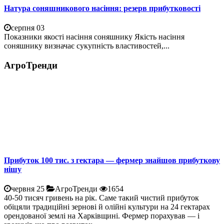
Натура соняшникового насіння: резерв прибутковості
серпня 03
Показники якості насіння соняшнику Якість насіння
соняшнику визначає сукупність властивостей,...
АгроТренди
Прибуток 100 тис. з гектара — фермер знайшов прибуткову
нішу
червня 25
АгроТренди
1654
40-50 тисяч гривень на рік. Саме такий чистий прибуток
обіцяли традиційні зернові й олійні культури на 24 гектарах
орендованої землі на Харківщині. Фермер порахував — і