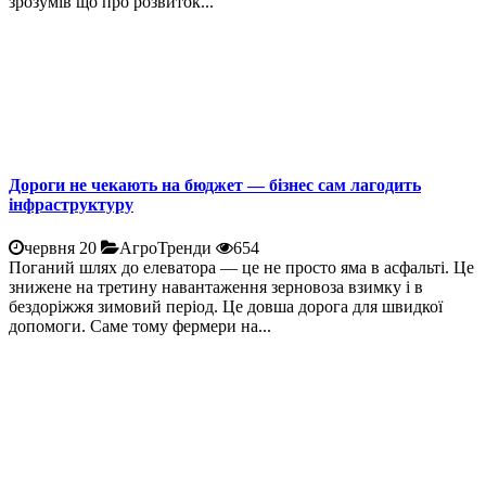
зрозумів що про розвиток...
Дороги не чекають на бюджет — бізнес сам лагодить
інфраструктуру
червня 20
АгроТренди
654
Поганий шлях до елеватора — це не просто яма в асфальті. Це
знижене на третину навантаження зерновоза взимку і в
бездоріжжя зимовий період. Це довша дорога для швидкої
допомоги. Саме тому фермери на...