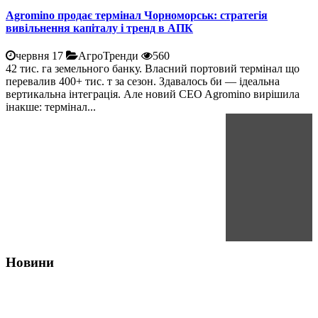
Agromino продає термінал Чорноморськ: стратегія
вивільнення капіталу і тренд в АПК
червня 17
АгроТренди
560
42 тис. га земельного банку. Власний портовий термінал що
перевалив 400+ тис. т за сезон. Здавалось би — ідеальна
вертикальна інтеграція. Але новий CEO Agromino вирішила
інакше: термінал...
Новини