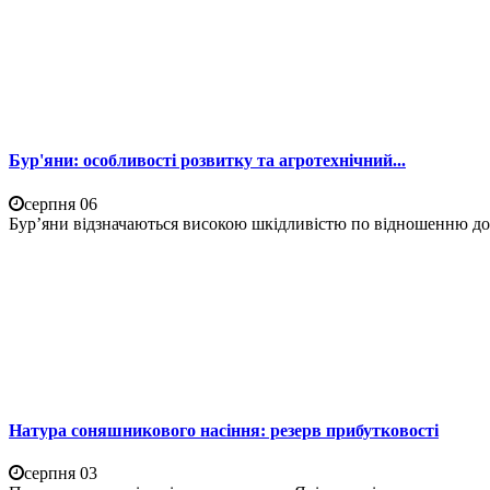
Бур'яни: особливості розвитку та агротехнічний...
серпня 06
Бур’яни відзначаються високою шкідливістю по відношенню до 
Натура соняшникового насіння: резерв прибутковості
серпня 03