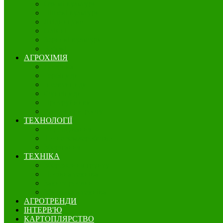
Озимі культури
Нішеві культури
Ягідництво
Олійні
Зернові культури
Бобові
АГРОХІМІЯ
Добрива
Гербіциди
Інсектициди
Фунгіциди
Протруйники
Регулятори росту
ТЕХНОЛОГІЇ
Вирощування
Точне землеробство
Зберігання
ТЕХНІКА
Збереження грунту
Посівна техніка
Захист рослин
Збиральна техніка
АГРОТРЕНДИ
ІНТЕРВ'Ю
КАРТОПЛЯРСТВО