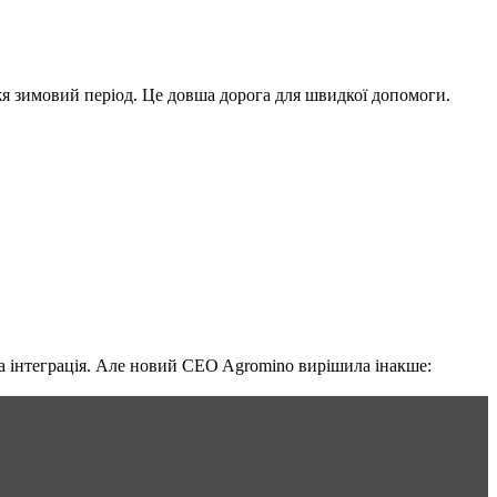
жя зимовий період. Це довша дорога для швидкої допомоги.
на інтеграція. Але новий CEO Agromino вирішила інакше: