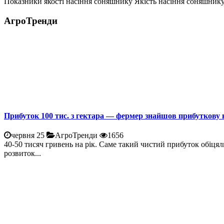
Показники якості насіння соняшнику Якість насіння соняшнику 
АгроТренди
Прибуток 100 тис. з гектара — фермер знайшов прибуткову 
червня 25
АгроТренди
1656
40-50 тисяч гривень на рік. Саме такий чистий прибуток обіцял
розвиток...