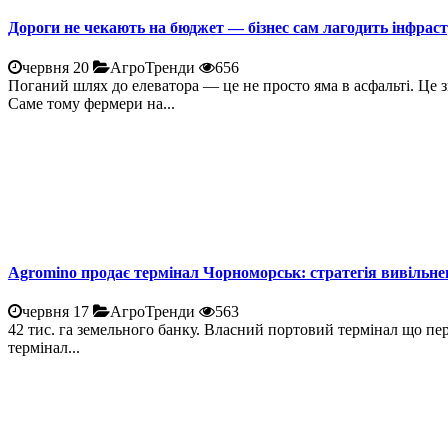
Дороги не чекають на бюджет — бізнес сам лагодить інфрас
червня 20
АгроТренди
656
Поганий шлях до елеватора — це не просто яма в асфальті. Це 
Саме тому фермери на...
Agromino продає термінал Чорноморськ: стратегія вивільне
червня 17
АгроТренди
563
42 тис. га земельного банку. Власний портовий термінал що пе
термінал...