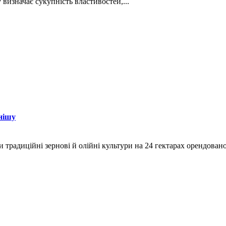
визначає сукупність властивостей,...
нішу
и традиційні зернові й олійні культури на 24 гектарах орендован