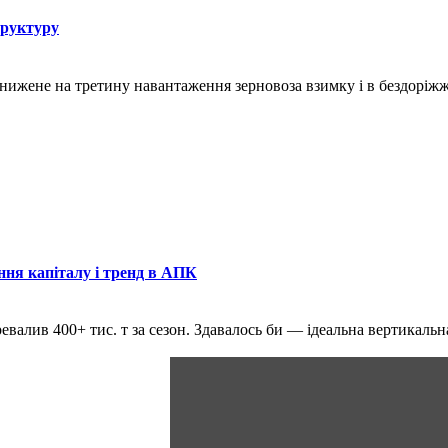
труктуру
знижене на третину навантаження зерновоза взимку і в бездоріж
ння капіталу і тренд в АПК
ревалив 400+ тис. т за сезон. Здавалось би — ідеальна вертикаль