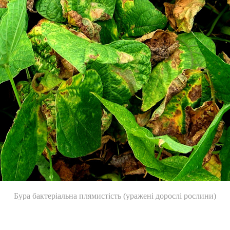
Бура бактеріальна плямистість (уражені дорослі рослини)