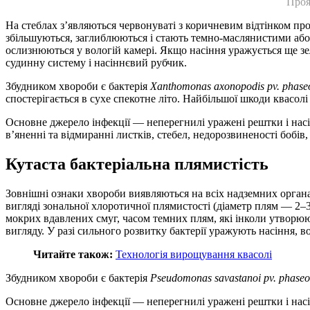
Проя
На стеблах з’являються червонуваті з коричневим відтінком пр
збільшуються, заглиблюються і стають темно-маслянистими або 
ослизнюються у вологій камері. Якщо насіння уражується ще з
судинну систему і насіннєвий рубчик.
Збудником хвороби є бактерія
Xanthomonas axonopodis pv. phaseoli
спостерігається в сухе спекотне літо. Найбільшої шкоди квасол
Основне джерело інфекції — неперегнилі уражені рештки і насінн
в’яненні та відмиранні листків, стебел, недорозвиненості бобів
Кутаста бактеріальна плямистість
Зовнішні ознаки хвороби виявляються на всіх надземних органа
вигляді зональної хлоротичної плямистості (діаметр плям — 2–3
мокрих вдавлених смуг, часом темних плям, які інколи утворюю
вигляду. У разі сильного розвитку бактерії уражують насіння, в
Читайте також:
Технологія вирощування квасолі
Збудником хвороби є бактерія
Pseudomonas savastanoi pv. phaseol
Основне джерело інфекції — неперегнилі уражені рештки і насін