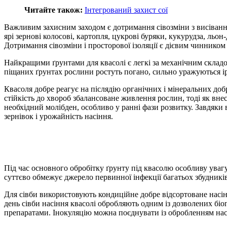
Читайте також:
Інтегрований захист сої
Важливим захисним заходом є дотримання сівозміни з висівання
ярі зернові колосові, картопля, цукрові буряки, кукурудза, льо
Дотримання сівозміни і просторової ізоляції є дієвим чинником
Найкращими ґрунтами для квасолі є легкі за механічним складо
піщаних ґрунтах рослини ростуть погано, сильно уражуються і
Квасоля добре реагує на післядію органічних і мінеральних доб
стійкість до хвороб збалансоване живлення рослин, тоді як вн
необхідний молібден, особливо у ранні фази розвитку. Завдяки 
зернівок і урожайність насіння.
Під час основного обробітку ґрунту під квасолю особливу ува
суттєво обмежує джерело первинної інфекції багатьох збудникі
Для сівби використовують кондиційне добре відсортоване насінн
день сівби насіння квасолі обробляють одним із дозволених біопр
препаратами. Інокуляцію можна поєднувати із обробленням насін