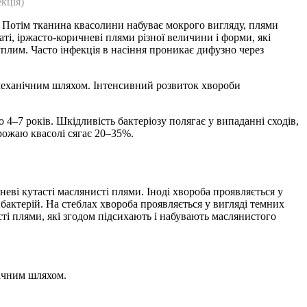
кція)
і. Потім тканина квасолини набуває мокрого вигляду, плями
і, іржасто-коричневі плями різної величини і форми, які
плим. Часто інфекція в насіння проникає дифузно через
 механічним шляхом. Інтенсивний розвиток хвороби
 4–7 років. Шкідливість бактеріозу полягає у випаданні сходів,
урожаю квасолі сягає 20–35%.
еві кутасті маслянисті плями. Іноді хвороба проявляється у
бактерій. На стеблах хвороба проявляється у вигляді темних
ті плями, які згодом підсихають і набувають маслянистого
нічним шляхом.