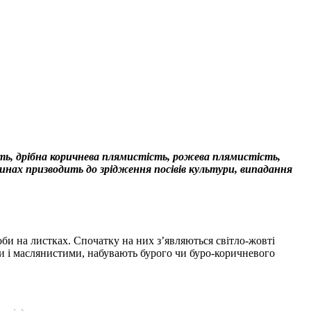
ть, дрібна коричнева плямистість, рожева плямистість,
инах призводить до зрідження посівів культури, випадання
би на листках. Спочатку на них з’являються світло-жовті
и і маслянистими, набувають бурого чи буро-коричневого