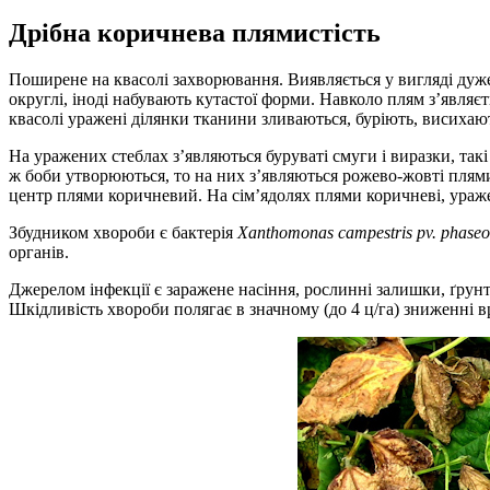
Дрібна коричнева плямистість
Поширене на квасолі захворювання. Виявляється у вигляді дуже
округлі, іноді набувають кутастої форми. Навколо плям з’явля
квасолі уражені ділянки тканини зливаються, буріють, висихают
На уражених стеблах з’яв­ляються буруваті смуги і виразки, та
ж боби утворюються, то на них з’являються рожево-жовті плями 
центр плями коричневий. На сім’ядолях плями коричневі, ураже
Збудником хвороби є бактерія
Xanthomonas campestris pv. phaseo
органів.
Джерелом ­інфекції є заражене насіння, рослин­ні залишки, ґру
Шкідливість хвороби полягає в значному (до 4 ц/га) зниженні вр