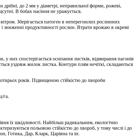
дрібні, до 2 мм у діаметрі, неправильної форми, рожеві,
дсутні. В бобах насіння не уражується.
вітром. Зберігається патоген в неперегнилих рослинних
в і зниженні продуктивності рослин. Втрати врожаю в окремі
и, у них спостерігається осипання листків, відмирання пагонів
ується уздовж жилок листка. Контури плям нечіткі, складаються
 чотирьох років. Підвищеною стійкістю до хвороби
ц/га.
івня їх шкідливості. Найбільш радикальним, екологічно
теризуються польовою стійкістю до хвороб, у тому числі і до
, Готика, Дар, Кларк, Царівна та ін.