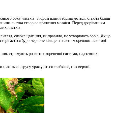
рхнього боку листків. Згодом плями збільшуються, стають більш
тканини листка створює враження мозаїки. Перед дозріванням
лих листків.
 вигляд, слабке цвітіння, як правило, не утворюють бобів. Якщо
ерігається буро-червоне кільце із зеленим ореолом, але тоді
сіння, стримують розвиток кореневої системи, надземних
ки нижнього ярусу уражуються слабкіше, ніж верхні.