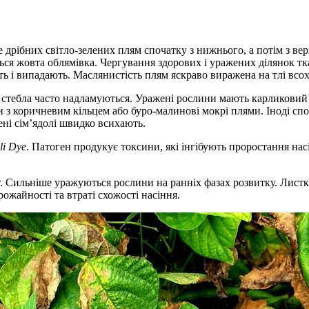
 дрібних світло-зелених плям спочатку з нижнього, а потім з ве
ється жовта облямівка. Чергування здорових і уражених ділянок 
ь і випадають. Маслянистість плям яскраво виражена на тлі всох
кі стебла часто надламуються. Уражені рослини мають карликовий
з коричневим кільцем або буро-малинові мокрі плями. Іноді спост
ні сім’ядолі швидко всихають.
li Dye
. Патоген продукує токсини, які інгібують проростання на
нт. Сильні­ше уражуються рослини на ранніх фазах розвитку. Лист
ожайності та втраті схожості насіння.