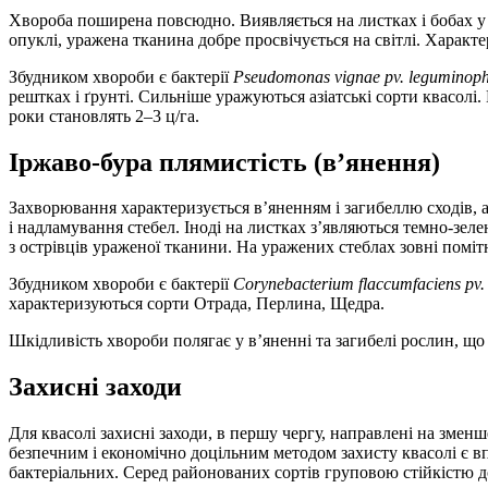
Хвороба поширена повсюдно. Виявляється на листках і бобах у в
опуклі, уражена тканина добре просвічується на світлі. Характ
Збудником хвороби є бактерії
Pseudomonas vignae pv. leguminoph
рештках і ґрунті. Сильніше уражуються азіатські сорти квасол
роки становлять 2–3 ц/га.
Іржаво-бура плямистість (в’янення)
Захворювання характеризується в’яненням і загибеллю сходів, 
і надламування стебел. Іноді на листках з’являються темно-зеле
з острівців ураженої тканини. На уражених стеблах зовні помітн
Збудником хвороби є бактерії
Corynebacterium flaccumfaciens pv
характеризуються сорти Отрада, Перлина, Щедра.
Шкідливість хвороби полягає у в’яненні та загибелі рослин, що
Захисні заходи
Для квасолі захисні заходи, в першу чергу, направлені на зме
безпечним і економічно доцільним методом захисту квасолі є в
бактеріальних. Серед районованих сортів груповою стійкістю до