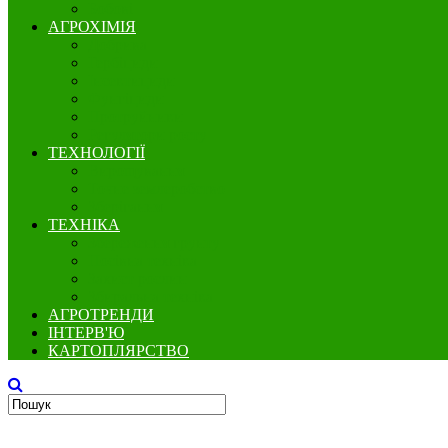
Бобові
АГРОХІМІЯ
Добрива
Гербіциди
Інсектициди
Фунгіциди
Протруйники
Регулятори росту
ТЕХНОЛОГІЇ
Вирощування
Точне землеробство
Зберігання
ТЕХНІКА
Збереження грунту
Посівна техніка
Захист рослин
Збиральна техніка
АГРОТРЕНДИ
ІНТЕРВ'Ю
КАРТОПЛЯРСТВО