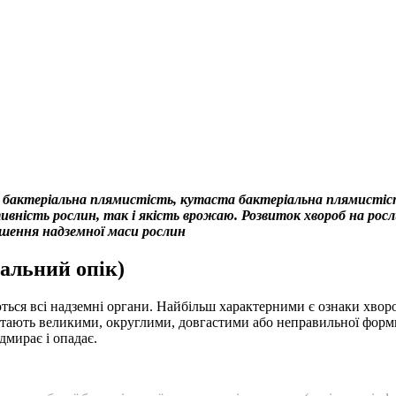
а бактеріальна плямистість, кутаста бактеріальна плямистіс
вність рослин, так і якість врожаю. Розвиток хвороб на росл
еншення надземної маси рослин
іальний опік)
ься всі надземні органи. Найбільш характерними є ознаки хворо
і стають великими, округлими, довгастими або неправильної форм
дмирає і опадає.