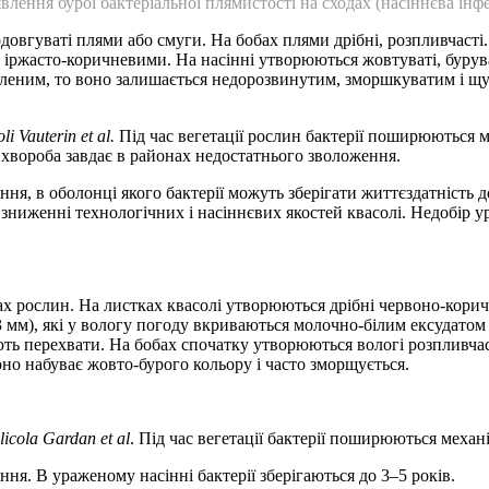
влення бурої бактеріальної плямистості на сходах (насіннєва інфе
одовгуваті плями або смуги. На бобах плями дрібні, розпливчаст
іржасто-коричневими. На насінні утворюються жовтуваті, буруват
еленим, то воно залишається недорозвинутим, зморшкуватим і щу
 Vauterin et al.
Під час вегетації рослин бактерії поширюються
і хвороба завдає в районах недостатнього зволоження.
я, в оболонці якого бактерії можуть зберігати життєздатність до
, зниженні технологічних і насіннєвих якостей квасолі. Недобір 
х рослин. На листках квасолі утворюються дрібні червоно-коричн
 мм), які у вологу погоду вкриваються молочно-білим ексудатом 
ть перехвати. На бобах спочатку утворюються вологі розпливчас
оно набуває жовто-бурого кольору і часто зморщується.
icola Gardan et al
. Під час вегетації бактерії поширюються меха
ня. В ураженому насінні бактерії зберігаються до 3–5 років.