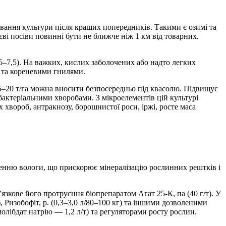
ування культури після кращих попередників. Такими є озимі та
єві посіви повинні бути не ближче ніж 1 км від товарних.
–7,5). На важких, кислих заболочених або надто легких
 та кореневими гнилями.
15–20 т/га можна вносити безпосередньо під квасолю. Підвищує
бактеріальними хворобами. З мікроелементів цій культурі
 хвороб, антракнозу, борошнистої роси, іржі, росте маса
женню вологи, що прискорює мінералізацію рослинних рештків і
язкове його протруєння біопрепаратом Агат 25-К, па (40 г/т). У
), Ризобофіт, р. (0,3–3,0 л/80–100 кг) та іншими дозволеними
олібдат натрію — 1,2 л/т) та регуляторами росту рослин.