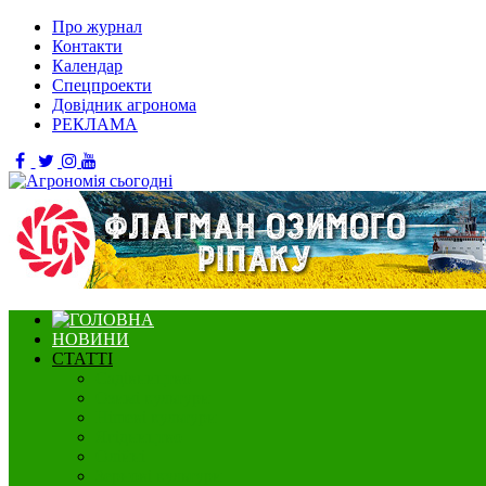
Про журнал
Контакти
Календар
Спецпроекти
Довідник агронома
РЕКЛАМА
НОВИНИ
СТАТТІ
Садівництво
Озимі культури
Нішеві культури
Ягідництво
Олійні
Зернові культури