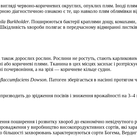
игляді червоно-коричневих округлих, опуклих плям. Іноді плями 
ерною діагностичною ознакою є те, що навколо плям облямівки ві
ila Burkholder
. Поширюються бактерії краплями дощу, комахами, 
і. Шкідливість хвороби полягає в передчасному відмиранні листкі
а також дорослих рослин. Рослини не ростуть, стають карликовим
ні або коричневі плями. Тканина в цих місцях засихає і розтріск
і почервоніння, а на зрізі — коричневе кільце судин.
. flaccumfaciens Dowson
. Патоген зберігається в насінні протягом
 призводить до зрідження посівів і зниження врожайності на 3–4 
ншення поширення і розвитку хвороб до економічно невідчутного р
провадження у виробництво високопродуктивних сортів, які харак
 більшості захворювань характеризуються сорти Богема, Вердигон