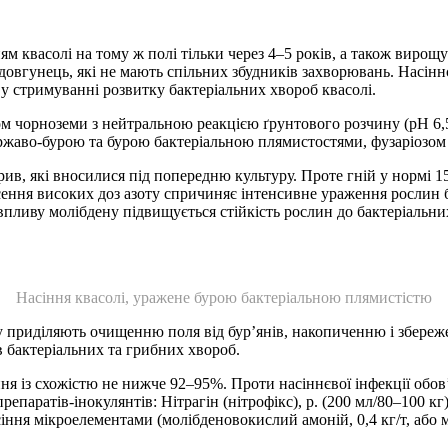
м квасолі на тому ж полі тільки через 4–5 років, а також вирощ
н-довгунець, які не мають спільних збудників захворювань. Насінн
 у стримуванні розвитку бактеріальних хвороб квасолі.
м чорноземи з нейтральною реакцією ґрунтового розчину (рН 6,5
ржаво-бурою та бурою бактеріальною плямистостями, фузаріозом
рив, які вносилися під попередню культуру. Проте гній у нормі 
есення високих доз азоту спричиняє інтенсивне ураження рослин 
впливу молібдену підвищується стійкість рослин до бактеріальних
Насіння квасолі, уражене бурою бактеріальною плямистістю
гу приділяють очищенню поля від бур’янів, накопиченню і збере
в бактеріальних та грибних хвороб.
я із схожістю не нижче 92–95%. Проти насіннєвої інфекції обов’
епаратів-інокулянтів: Нітрагін (нітрофікс), р. (200 мл/80–100 кг
ня мікро­елементами (молібденовокислий амоній, 0,4 кг/т, або м