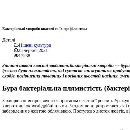
Бактеріальні хвороби квасолі та їх профілактика
Деталі
Нішеві культури
25 червня 2021
17238
Значної шкоди квасолі завдають бактеріальні хвороби — бур
іржаво-бура плямистість, які суттєво знижують як продукти
сходів, погіршення товарних і посівних якостей насіння, зм
Бура бактеріальна плямистість (бактер
Захворювання проявляється протягом вегетації рослин. Уражуют
хлоротичні округлі дрібні плями. Згодом вони розростаються 
забарвлення з жовтою облямівкою. Поступово листок жовтіє, ві