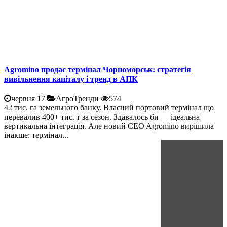
Agromino продає термінал Чорноморськ: стратегія
вивільнення капіталу і тренд в АПК
червня 17
АгроТренди
574
42 тис. га земельного банку. Власний портовий термінал що
перевалив 400+ тис. т за сезон. Здавалось би — ідеальна
вертикальна інтеграція. Але новий CEO Agromino вирішила
інакше: термінал...