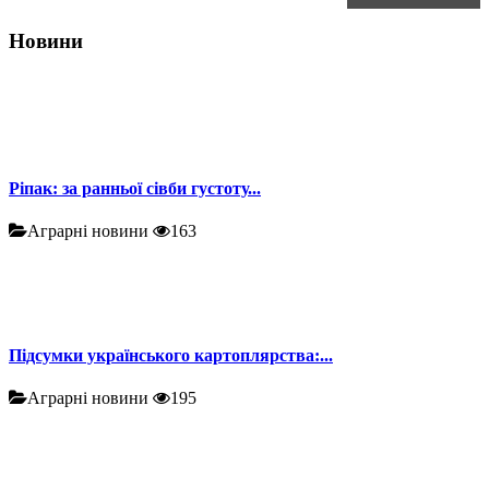
Новини
Ріпак: за ранньої сівби густоту...
Аграрні новини
163
Підсумки українського картоплярства:...
Аграрні новини
195