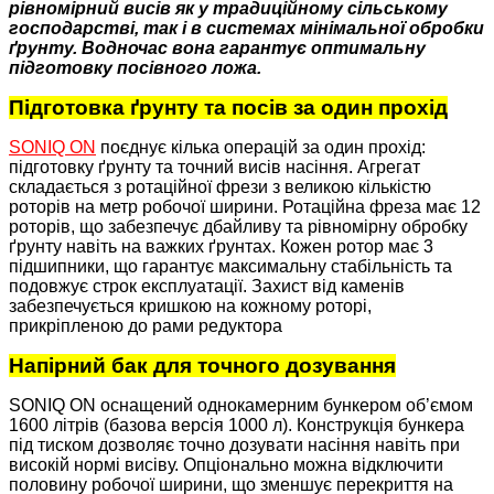
рівномірний висів як у традиційному сільському
господарстві, так і в системах мінімальної обробки
ґрунту. Водночас вона гарантує оптимальну
підготовку посівного ложа.
Підготовка ґрунту та посів за один прохід
SONIQ ON
поєднує кілька операцій за один прохід:
підготовку ґрунту та точний висів насіння. Агрегат
складається з ротаційної фрези з великою кількістю
роторів на метр робочої ширини. Ротаційна фреза має 12
роторів, що забезпечує дбайливу та рівномірну обробку
ґрунту навіть на важких ґрунтах. Кожен ротор має 3
підшипники, що гарантує максимальну стабільність та
подовжує строк експлуатації. Захист від каменів
забезпечується кришкою на кожному роторі,
прикріпленою до рами редуктора
Напірний бак для точного дозування
SONIQ ON оснащений однокамерним бункером об’ємом
1600 літрів (базова версія 1000 л). Конструкція бункера
під тиском дозволяє точно дозувати насіння навіть при
високій нормі висіву. Опціонально можна відключити
половину робочої ширини, що зменшує перекриття на