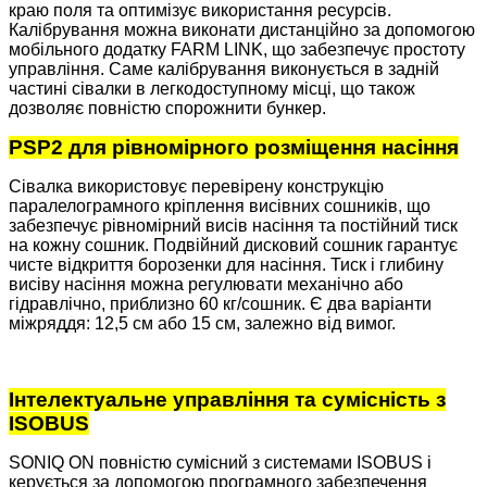
краю поля та оптимізує використання ресурсів.
Калібрування можна виконати дистанційно за допомогою
мобільного додатку FARM LINK, що забезпечує простоту
управління. Саме калібрування виконується в задній
частині сівалки в легкодоступному місці, що також
дозволяє повністю спорожнити бункер.
PSP2 для рівномірного розміщення насіння
Сівалка використовує перевірену конструкцію
паралелограмного кріплення висівних сошників, що
забезпечує рівномірний висів насіння та постійний тиск
на кожну сошник. Подвійний дисковий сошник гарантує
чисте відкриття борозенки для насіння. Тиск і глибину
висіву насіння можна регулювати механічно або
гідравлічно, приблизно 60 кг/сошник. Є два варіанти
міжряддя: 12,5 см або 15 см, залежно від вимог.
Інтелектуальне управління та сумісність з
ISOBUS
SONIQ ON повністю сумісний з системами ISOBUS і
керується за допомогою програмного забезпечення