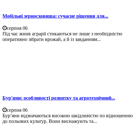
Мобільні зерносховища: сучасне рішення для...
серпня 06
Під час жнив аграрії стикаються не лише з необхідністю
оперативно зібрати врожай, а й із завданням...
Бур'яни: особливості розвитку та агротехнічний...
серпня 06
Бур’яни відзначаються високою шкідливістю по відношенню
до польових культур. Вони виснажують та...