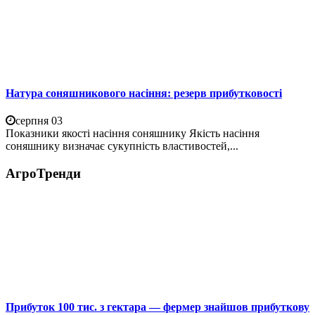
Натура соняшникового насіння: резерв прибутковості
серпня 03
Показники якості насіння соняшнику Якість насіння
соняшнику визначає сукупність властивостей,...
АгроТренди
Прибуток 100 тис. з гектара — фермер знайшов прибуткову