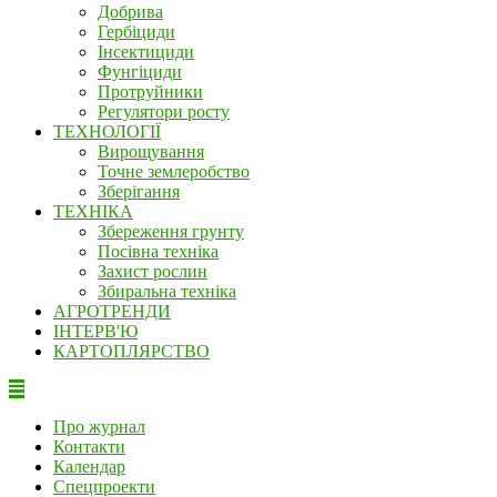
Добрива
Гербіциди
Інсектициди
Фунгіциди
Протруйники
Регулятори росту
ТЕХНОЛОГІЇ
Вирощування
Точне землеробство
Зберігання
ТЕХНІКА
Збереження грунту
Посівна техніка
Захист рослин
Збиральна техніка
АГРОТРЕНДИ
ІНТЕРВ'Ю
КАРТОПЛЯРСТВО
Про журнал
Контакти
Календар
Спецпроекти