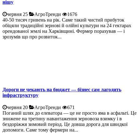
нішу
червня 25
АгроТренди
1676
40-50 тисяч гривень на рік. Саме такий чистий прибуток
обіцяли традиційні зернові й олійні культури на 24 гектарах
орендованої землі на Харківщині. Фермер порахував — і
зрозумів що про розвиток...
Дороги не чекають на бюджет — бізнес сам лагодить
інфраструктуру
червня 20
АгроТренди
671
Поганий шлях до елеватора — це не просто яма в асфальті. Це
знижене на третину навантаження зерновоза взимку і в
бездоріжжя зимовий період. Це довша дорога для швидкої
допомоги. Саме тому фермери на...