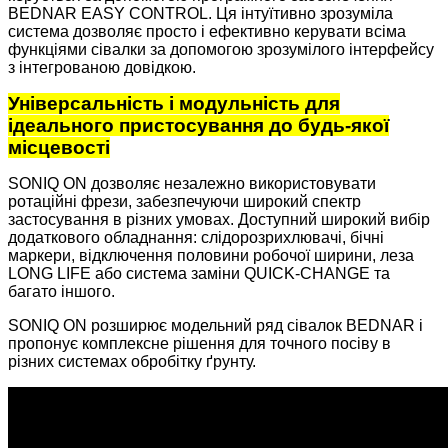
BEDNAR EASY CONTROL. Ця інтуїтивно зрозуміла
система дозволяє просто і ефективно керувати всіма
функціями сівалки за допомогою зрозумілого інтерфейсу
з інтегрованою довідкою.
Універсальність і модульність для
ідеального пристосування до будь-якої
місцевості
SONIQ ON дозволяє незалежно використовувати
ротаційні фрези, забезпечуючи широкий спектр
застосування в різних умовах. Доступний широкий вибір
додаткового обладнання: слідорозрихлювачі, бічні
маркери, відключення половини робочої ширини, леза
LONG LIFE або система заміни QUICK-CHANGE та
багато іншого.
SONIQ ON розширює модельний ряд сівалок BEDNAR і
пропонує комплексне рішення для точного посіву в
різних системах обробітку ґрунту.