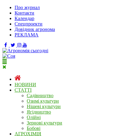
Про журнал
Контакти
Календар
Спецпроекти
Довідник агронома
РЕКЛАМА
НОВИНИ
СТАТТІ
Садівництво
Озимі культури
Нішеві культури
Ягідництво
Олійні
Зернові культури
Бобові
АГРОХІМІЯ