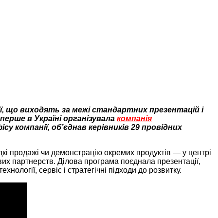
ії, що виходять за межі стандартних презентацій і
ерше в Україні організувала
компанія
су компанії, об’єднав керівників 29 провідних
і продажі чи демонстрацію окремих продуктів — у центрі
вих партнерств. Ділова програма поєднала презентації,
ології, сервіс і стратегічні підходи до розвитку.