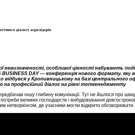
ічного діалогу агролідерів
ної невизначеності, особливої цінності набувають под
BUSINESS DAY — конференція нового формату, яку вп
о відбувся у Кропивницькому на базі центрального офі
о на професійний діалог на рівні топменеджменту
бачав іншу глибину комунікації. Тут не йшлося про швидк
і потреби великих господарств і вибудовування довгостроко
 нетворкінгом, де учасники могли відкрито обговорювати техн