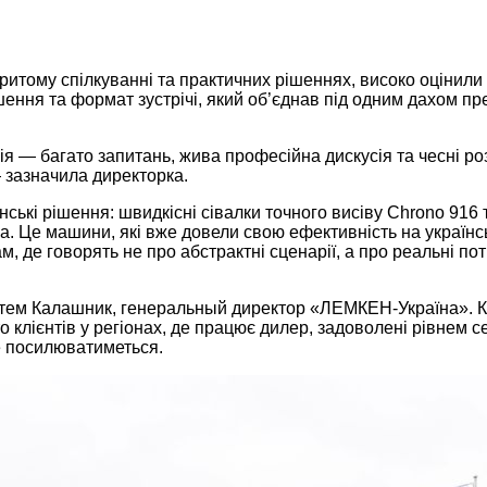
му спілкуванні та практичних рішеннях, високо оцінили й
ня та формат зустрічі, який об’єднав під одним дахом пре
 — багато запитань, жива професійна дискусія та чесні роз
— зазначила директорка.
ські рішення: швидкісні сівалки точного висіву Chrono 916 
la. Це машини, які вже довели свою ефективність на українс
, де говорять не про абстрактні сценарії, а про реальні по
і Артем Калашник, генеральный директор «ЛЕМКЕН-Україна
о клієнтів у регіонах, де працює дилер, задоволені рівнем с
ше посилюватиметься.