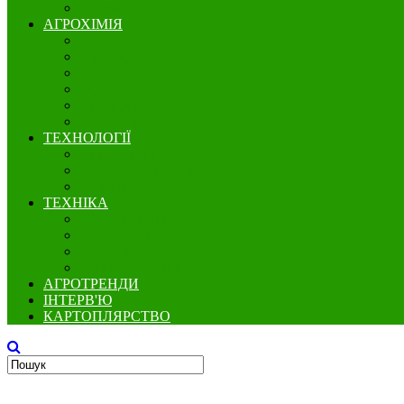
Бобові
АГРОХІМІЯ
Добрива
Гербіциди
Інсектициди
Фунгіциди
Протруйники
Регулятори росту
ТЕХНОЛОГІЇ
Вирощування
Точне землеробство
Зберігання
ТЕХНІКА
Збереження грунту
Посівна техніка
Захист рослин
Збиральна техніка
АГРОТРЕНДИ
ІНТЕРВ'Ю
КАРТОПЛЯРСТВО