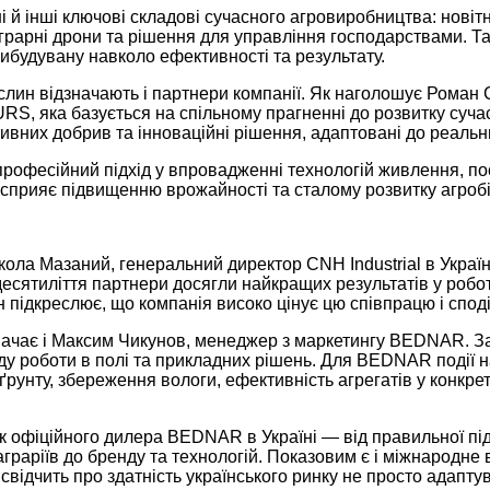
і й інші ключові складові сучасного агровиробництва: новітн
, аграрні дрони та рішення для управління господарствами
вибудувану навколо ефективності та результату.
ин відзначають і партнери компанії. Як наголошує Роман Сла
, яка базується на спільному прагненні до розвитку сучасн
ивних добрив та інноваційні рішення, адаптовані до реальн
фесійний підхід у впровадженні технологій живлення, поєд
сприяє підвищенню врожайності та сталому розвитку агробіз
икола Мазаний, генеральний директор CNH Industrial в Україн
ятиліття партнери досягли найкращих результатів у роботі т
ідкреслює, що компанія високо цінує цю співпрацю і споді
дзначає і Максим Чикунов, менеджер з маркетингу BEDNAR. З
освіду роботи в полі та прикладних рішень. Для BEDNAR п
 ґрунту, збереження вологи, ефективність агрегатів у конкре
фіційного дилера BEDNAR в Україні — від правильної підгот
аграріїв до бренду та технологій. Показовим є і міжнарод
 свідчить про здатність українського ринку не просто адапт