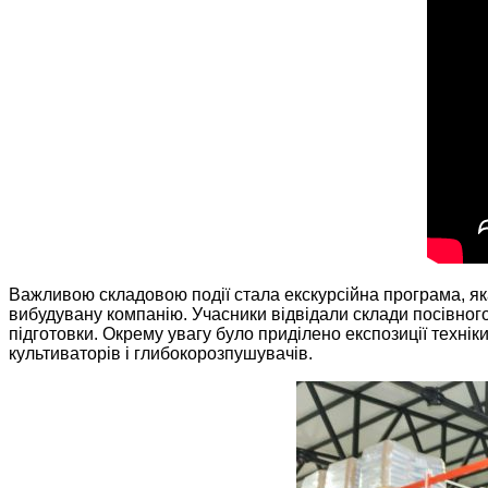
Важливою складовою події стала екскурсійна програма, я
вибудувану компанію. Учасники відвідали склади посівного
підготовки. Окрему увагу було приділено експозиції техніки
культиваторів і глибокорозпушувачів.