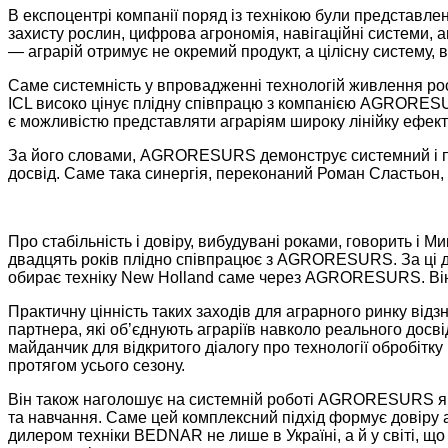
В експоцентрі компанії поряд із технікою були представлен
захисту рослин, цифрова агрономія, навігаційні системи
— аграрій отримує не окремий продукт, а цілісну систему, 
Саме системність у впровадженні технологій живлення росл
ICL високо цінує плідну співпрацю з компанією AGRORESURS
є можливістю представляти аграріям широку лінійку ефект
За його словами, AGRORESURS демонструє системний і про
досвід. Саме така синергія, переконаний Роман Сластьон, 
Про стабільність і довіру, вибудувані роками, говорить і М
двадцять років плідно співпрацює з AGRORESURS. За ці дес
обирає техніку New Holland саме через AGRORESURS. Він п
Практичну цінність таких заходів для аграрного ринку ві
партнера, які об’єднують аграріїв навколо реального д
майданчик для відкритого діалогу про технології обробітку
протягом усього сезону.
Він також наголошує на системній роботі AGRORESURS як о
та навчання. Саме цей комплексний підхід формує довіру 
дилером техніки BEDNAR не лише в Україні, а й у світі, що