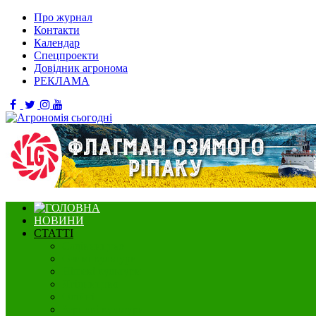
Про журнал
Контакти
Календар
Спецпроекти
Довідник агронома
РЕКЛАМА
НОВИНИ
СТАТТІ
Садівництво
Озимі культури
Нішеві культури
Ягідництво
Олійні
Зернові культури