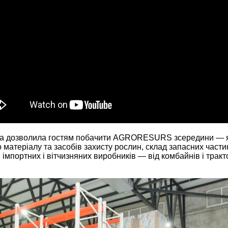
ка дозволила гостям побачити AGRORESURS зсередини — як 
 матеріалу та засобів захисту рослин, склад запасних части
 імпортних і вітчизняних виробників — від комбайнів і тракт