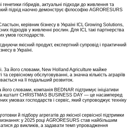
і генетики гібридів, актуальні підходи до живлення та
. Такий підхід наочно демонструє філософію AGRORESURS
стьон, керівник бізнесу в Україні ICL Growing Solutions,
их підходів у живленні рослин. Для ICL такі партнерства
их умов господарств.
нуючи якісний продукт, експертний супровід і практичний
несу в Україні.
і. За його словами, New Holland Agriculture майже
а сервісному обслуговуванні, а значна кількість аграріїв
вається на її подальший розвиток.
а його словами, компанія BEDNAR підтримує ініціативи
одії на кшталт CHRISTMAS BUSINESS DAY — це насамперед
тних умовах господарств і сервіс, який супроводжує техніку
овки й підбору агрегатів до якісної сервісної підтримки
не визнання: у 2025 році AGRORESURS став найбільшим
уватися до викликів, а задавати темп упровадження