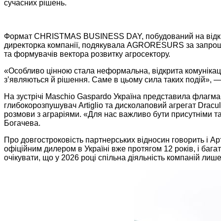
сучасних рішень.
Формат CHRISTMAS BUSINESS DAY, побудований на відкрито
директорка компанії, подякувала AGRORESURS за запрошен
та формувачів вектора розвитку агросектору.
«Особливо цінною стала неформальна, відкрита комунікація
з’являються й рішення. Саме в цьому сила таких подій», 
На зустрічі Maschio Gaspardo Україна представила флагман
глибокорозпушувач Artiglio та дисколаповий агрегат Dracu
розмови з аграріями. «Для нас важливо бути присутніми там
Богачева.
Про довгостроковість партнерських відносин говорить 
офіційним дилером в Україні вже протягом 12 років, і багат
очікувати, що у 2026 році спільна діяльність компаній ли