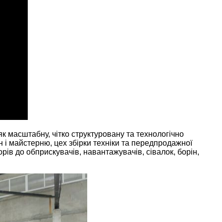
масштабну, чітко структуровану та технологічно
н і майстерню, цех збірки техніки та передпродажної
орів до обприскувачів, навантажувачів, сівалок, борін,