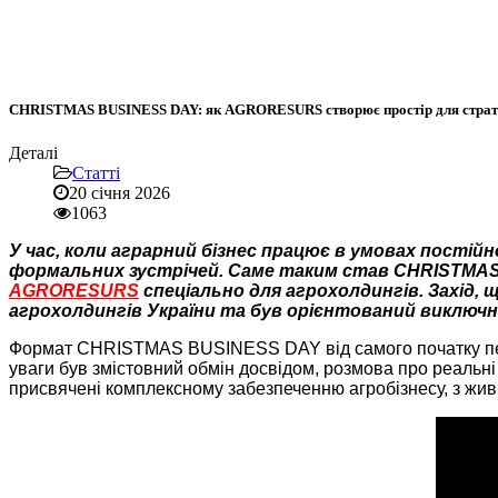
CHRISTMAS BUSINESS DAY: як AGRORESURS створює простір для стратег
Деталі
Статті
20 січня 2026
1063
У час, коли аграрний бізнес працює в умовах постій
формальних зустрічей. Саме таким став CHRISTMAS 
AGRORESURS
спеціально для агрохолдингів. Захід, щ
агрохолдингів України та був орієнтований виключн
Формат CHRISTMAS BUSINESS DAY від самого початку перед
уваги був змістовний обмін досвідом, розмова про реальн
присвячені комплексному забезпеченню агробізнесу, з живим