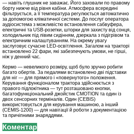
— навіть глушник не заважає. Його заховали по правому
борту нижче від рівня кабіни. Атмосфера всередині
фільтрується, а її температура регулюється автоматично
за допомогою кліматичної системи. До послуг оператора
аудіосистема з можливістю встановлення сабвуфера,
електричні та USB-розетки, шторки для захисту від сонця,
холодильник під лівим сидінням, дзеркала з підігрівом та
електричним налаштуванням. На окрему увагу
заслуговує сучасне LED-освітлення. Загалом на тракторі
встановлено 22 фари, які забезпечують умови, не гірші,
ніж у денний час.
Кермо — невеликого розміру, щоб було зручно робити
багато обертів. За педалями встановлено дві підставки
для ніг — для прямого і «повернутого» положення.
Керування функціоналом трактора здійснюється з
правого підлокітника — тут розташовано кнопки,
багатофункціональний джойстик CMOTION та один із
двох сенсорних терміналів. Один (CEBIS)
використовується для керування машиною, а інший
(CEMIS-1200) — для навігації й роботи з документацією
та причіпними знаряддями.
Коментар