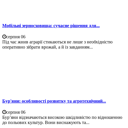
Мобільні зерносховища: сучасне рішення для...
серпня 06
Під час жнив аграрії стикаються не лише з необхідністю
оперативно зібрати врожай, а й із завданням...
Бур'яни: особливості розвитку та агротехнічний...
серпня 06
Бур’яни відзначаються високою шкідливістю по відношенню
до польових культур. Вони виснажують та...