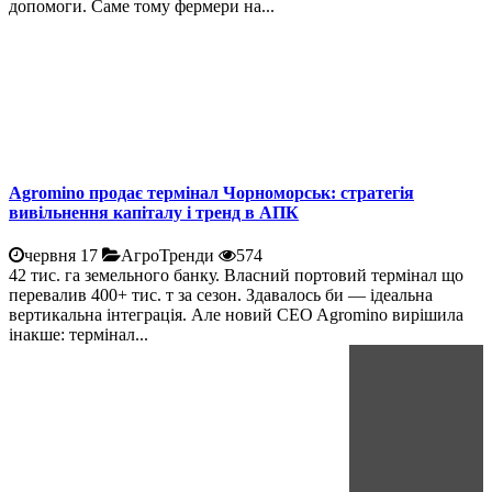
допомоги. Саме тому фермери на...
Agromino продає термінал Чорноморськ: стратегія
вивільнення капіталу і тренд в АПК
червня 17
АгроТренди
574
42 тис. га земельного банку. Власний портовий термінал що
перевалив 400+ тис. т за сезон. Здавалось би — ідеальна
вертикальна інтеграція. Але новий CEO Agromino вирішила
інакше: термінал...