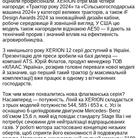
оцінили професіонали. XERION отри мав чотири
нагороди: «Трактор року 2024» та «Сільськогосподарська
машина 2024» у категорії великих тракторів, а також iF
Design Awards 2024 за інноваційний дизайн кабіни,
робоче середовище й зовнішній вигляд. У США цю
модель також нагородили відзнакою AE50 — її дають за
технічний прорив і значний вплив на ефективність
агровиробництва.
З нинішнього року XERION 12 серії доступний в Україні.
Презентацію для преси зробили на базі дилера —
компанії ATS. Юрій Філатов, продукт менеджер ТОВ
«КЛААС Україна», розкрив головні переваги нової моделі
й зазначив, що перший такий трактор (у максимальній
комплектації) вже працює в одному з вітчизняних
господарств.
Тож чим може похвалитись нова флагманська серія?
Насамперед — потужність. Ліній ка XERION складається
з трьох моделей потужністю 544, 585 і 653 к. с. Усі їх
оснащено 6-циліндровим двигуном Mercedes- Benz
об’ємом 15,6 л, який від повідає стандарту Stage IIIа і не
потребує сечовини для нейтралізації відпрацьованих
газів. У роботі мотора застосовано концепцію низьких
обертів, щоб сприяти його економності й подовжувати