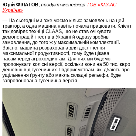
Юрій ФІЛАТОВ
,
продукт-менеджер
ТОВ «КЛААС
Україна»
— На сьогодні ми вже маємо кілька замовлень на цей
трактор, а одна машина навіть почала працювати. Клієнт
так довіряє техніці СLAAS, що не став очікувати
демонстрацій і тестів в Україні й одразу зробив
замовлення, до того ж у максимальній комплектації.
Звісно, машина розрахована для досягнення
максимальної продуктивності, тому буде цікава
насамперед агрохолдингам. Для них ми будемо
пропонувати колісні версії, оскільки вони на 50 тис. євро
дешевші від гусеничних. Підприємствам, які дбають про
ущільнення ґрунту або мають складні рельєфи, буде
запропонована гусенична версія.