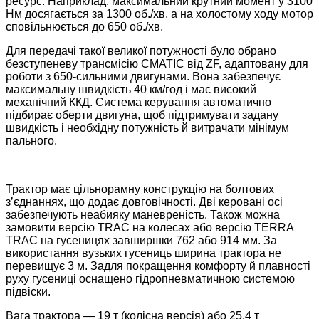
ресурс. Наприклад, максимальний крутний момент у 3100
Нм досягається за 1300 об./хв, а на холостому ходу мотор
сповільнюється до 650 об./хв.
Для передачі такої великої потужності було обрано
безступеневу трансмісію CMATIC від ZF, адаптовану для
роботи з 650-сильними двигунами. Вона забезпечує
максимальну швидкість 40 км/год і має високий
механічний ККД. Система керування автоматично
підбирає оберти двигуна, щоб підтримувати задану
швидкість і необхідну потужність й витрачати мінімум
пального.
Трактор має цільнорамну конструкцію на болтових
з’єднаннях, що додає довговічності. Дві керовані осі
забезпечують неабияку маневреність. Також можна
замовити версію TRAC на колесах або версію TERRA
TRAC на гусеницях завширшки 762 або 914 мм. За
використання вузьких гусениць ширина трактора не
перевищує 3 м. Задля покращення комфорту й плавності
руху гусениці оснащено гідропневматичною системою
підвіски.
Вага трактора — 19 т (колісна версія) або 25,4 т