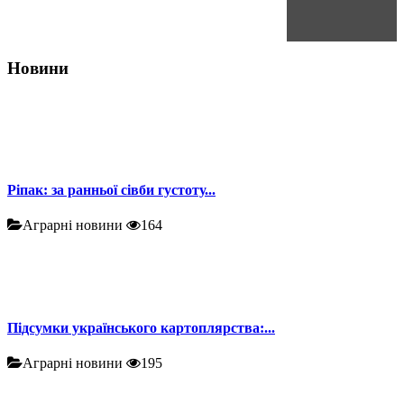
Новини
Ріпак: за ранньої сівби густоту...
Аграрні новини
164
Підсумки українського картоплярства:...
Аграрні новини
195