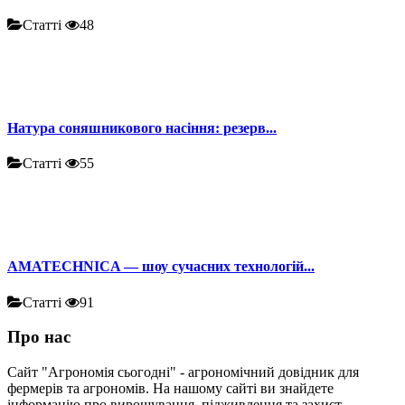
Статті
48
Натура соняшникового насіння: резерв...
Статті
55
AMATECHNICA — шоу сучасних технологій...
Статті
91
Про нас
Сайт "Агрономія сьогодні" - агрономічний довідник для
фермерів та агрономів. На нашому сайті ви знайдете
інформацію про вирощування, підживлення та захист