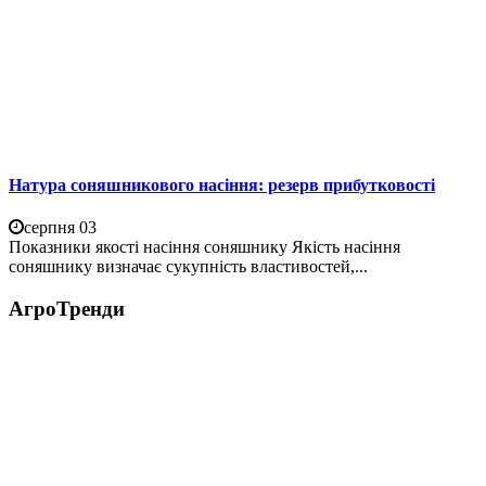
Натура соняшникового насіння: резерв прибутковості
серпня 03
Показники якості насіння соняшнику Якість насіння
соняшнику визначає сукупність властивостей,...
АгроТренди