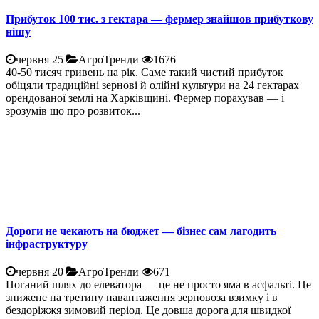
Прибуток 100 тис. з гектара — фермер знайшов прибуткову
нішу
червня 25
АгроТренди
1676
40-50 тисяч гривень на рік. Саме такий чистий прибуток
обіцяли традиційні зернові й олійні культури на 24 гектарах
орендованої землі на Харківщині. Фермер порахував — і
зрозумів що про розвиток...
Дороги не чекають на бюджет — бізнес сам лагодить
інфраструктуру
червня 20
АгроТренди
671
Поганий шлях до елеватора — це не просто яма в асфальті. Це
знижене на третину навантаження зерновоза взимку і в
бездоріжжя зимовий період. Це довша дорога для швидкої