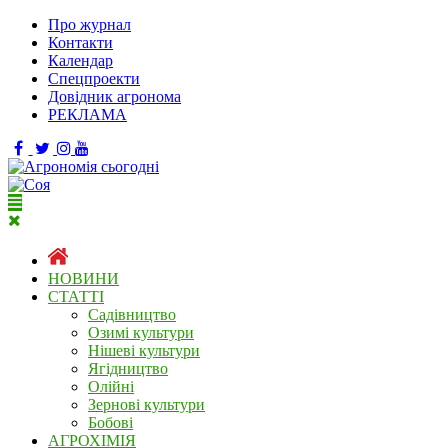
Про журнал
Контакти
Календар
Спецпроекти
Довідник агронома
РЕКЛАМА
НОВИНИ
СТАТТІ
Садівництво
Озимі культури
Нішеві культури
Ягідництво
Олійні
Зернові культури
Бобові
АГРОХІМІЯ