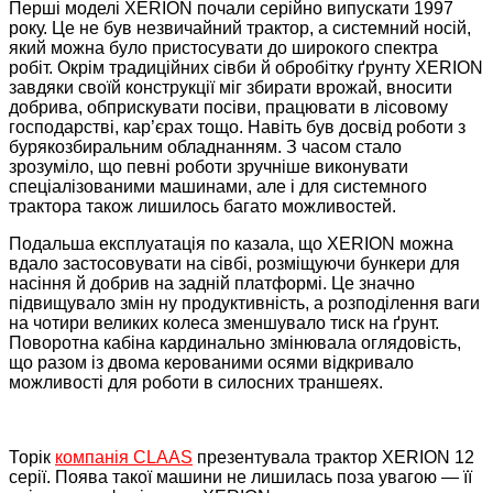
Перші моделі XERION почали серійно випускати 1997
року. Це не був незвичайний трактор, а системний носій,
який можна було пристосувати до широкого спектра
робіт. Окрім традиційних сівби й обробітку ґрунту XERION
завдяки своїй конструкції міг збирати врожай, вносити
добрива, обприскувати посіви, працювати в лісовому
господарстві, кар’єрах тощо. Навіть був досвід роботи з
бурякозбиральним обладнанням. З часом стало
зрозуміло, що певні роботи зручніше виконувати
спеціалізованими машинами, але і для системного
трактора також лишилось багато можливостей.
Подальша експлуатація по казала, що XERION можна
вдало застосовувати на сівбі, розміщуючи бункери для
насіння й добрив на задній платформі. Це значно
підвищувало змін ну продуктивність, а розподілення ваги
на чотири великих колеса зменшувало тиск на ґрунт.
Поворотна кабіна кардинально змінювала оглядовість,
що разом із двома керованими осями відкривало
можливості для роботи в силосних траншеях.
Торік
компанія CLAAS
презентувала трактор XERION 12
серії. Поява такої машини не лишилась поза увагою — її