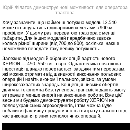
Юрій Філатов демонструє нові можливості для оператора
трактора
Хочу зазначити, що найменш потужна модель 12.540
може оснащуватись одинарними колесами з 900-м
профілем. У цьому разі перевагою трактора є менші
габарити. Для інших моделей передбачено здвоєні
колеса різної ширини (від 700 до 900), оскільки інакше
неможливо передати таку велику потужність.
Залежно від моделі й обраних опцій вартість нового
XERION — 450–550 тис. євро. Однак велика початкова
інвестиція швидко повертається завдяки тим перевагам,
які можна отримати від швидкості виконання польових
операцій і навіть економії пального, звісно, за умови
широкозахватних знарядь. Концепція низьких обертів
двигуна і економна безступенева трансмісія дають змогу
витрачати менше енергії на виконання роботи. Вже цієї
весни ми будемо демонструвати роботу XERION на
полях українських агрохолдингів, і там можна буде
побачити фактичну продуктивність і витрату пального під
час виконання різних технологічних операцій.