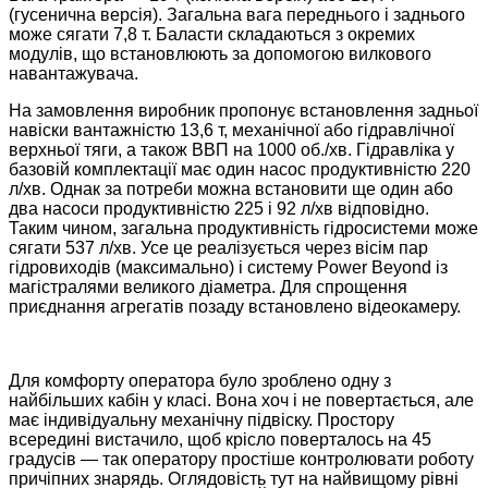
(гусенична версія). Загальна вага переднього і заднього
може сягати 7,8 т. Баласти складаються з окремих
модулів, що встановлюють за допомогою вилкового
навантажувача.
На замовлення виробник пропонує встановлення задньої
навіски вантажністю 13,6 т, механічної або гідравлічної
верхньої тяги, а також ВВП на 1000 об./хв. Гідравліка у
базовій комплектації має один насос продуктивністю 220
л/хв. Однак за потреби можна встановити ще один або
два насоси продуктивністю 225 і 92 л/хв відповідно.
Таким чином, загальна продуктивність гідросистеми може
сягати 537 л/хв. Усе це реалізується через вісім пар
гідровиходів (максимально) і систему Power Beyond із
магістралями великого діаметра. Для спрощення
приєднання агрегатів позаду встановлено відеокамеру.
Для комфорту оператора було зроблено одну з
найбільших кабін у класі. Вона хоч і не повертається, але
має індивідуальну механічну підвіску. Простору
всередині вистачило, щоб крісло поверталось на 45
градусів — так оператору простіше контролювати роботу
причіпних знарядь. Оглядовість тут на найвищому рівні