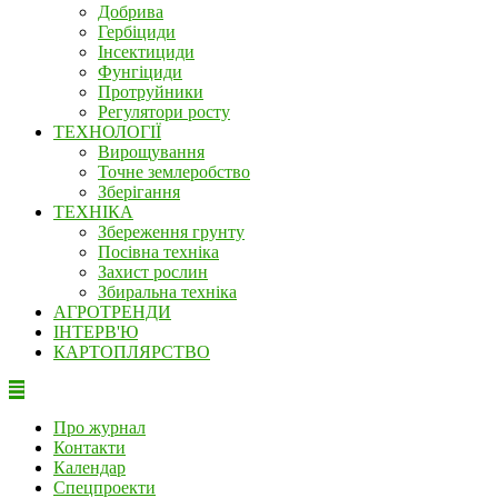
Добрива
Гербіциди
Інсектициди
Фунгіциди
Протруйники
Регулятори росту
ТЕХНОЛОГІЇ
Вирощування
Точне землеробство
Зберігання
ТЕХНІКА
Збереження грунту
Посівна техніка
Захист рослин
Збиральна техніка
АГРОТРЕНДИ
ІНТЕРВ'Ю
КАРТОПЛЯРСТВО
Про журнал
Контакти
Календар
Спецпроекти