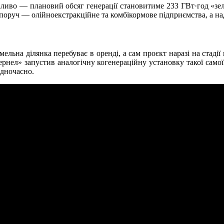
иво — плановий обсяг генерації становитиме 233 ГВт·год «зелен
оруч — олійноекстракційне та комбікормове підприємства, а над
ельна ділянка перебуває в оренді, а сам проєкт наразі на стаді
рнел» запустив аналогічну когенераційну установку такої самої 
одночасно.