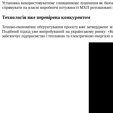
Установка використовуватиме соняшникове лушпиння як біопал
спрямувати на власні виробничі потужності МХП розташовані п
Технологія вже перевірена конкурентом
Техніко-економічне обґрунтування проєкту вже затверджене зем
Подібний підхід уже випробуваний на українському ринку: «Ке
забезпечує підприємство і тепловою та електричною енергією 