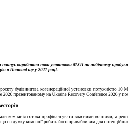
ки планує виробляти нова установка МХП на побічному продукт
ю в Полтаві ще у 2021 році.
проєкту будівництва когенераційної установки потужністю 10 
de 2026 презентованому на Ukraine Recovery Conference 2026 у по
есторів
3 млн компанія готова профінансувати власними коштами, а решту
 що на думку компанії робить його привабливим для потенційних