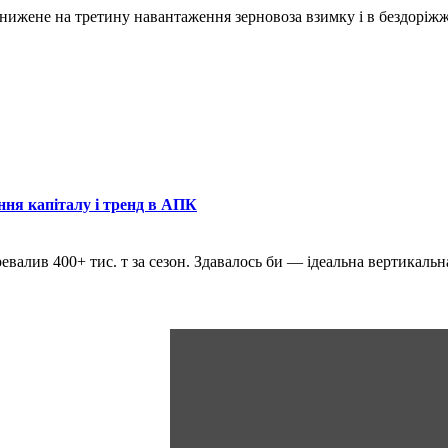
знижене на третину навантаження зерновоза взимку і в бездоріж
ння капіталу і тренд в АПК
ревалив 400+ тис. т за сезон. Здавалось би — ідеальна вертикаль