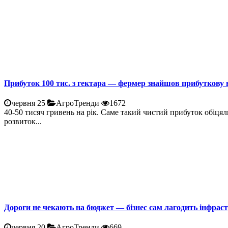
Прибуток 100 тис. з гектара — фермер знайшов прибуткову 
червня 25
АгроТренди
1672
40-50 тисяч гривень на рік. Саме такий чистий прибуток обіцял
розвиток...
Дороги не чекають на бюджет — бізнес сам лагодить інфрас
червня 20
АгроТренди
669