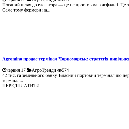
Поганий шлях до елеватора — це не просто яма в асфальті. Це 
Саме тому фермери на...
Agromino продає термінал Чорноморськ: стратегія вивільне
червня 17
АгроТренди
574
42 тис. га земельного банку. Власний портовий термінал що пе
термінал...
ПЕРЕДПЛАТИТИ