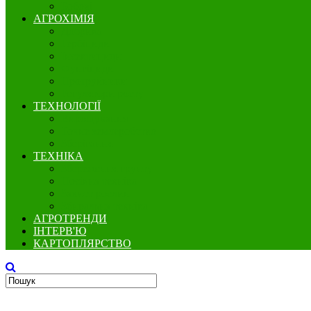
Бобові
АГРОХІМІЯ
Добрива
Гербіциди
Інсектициди
Фунгіциди
Протруйники
Регулятори росту
ТЕХНОЛОГІЇ
Вирощування
Точне землеробство
Зберігання
ТЕХНІКА
Збереження грунту
Посівна техніка
Захист рослин
Збиральна техніка
АГРОТРЕНДИ
ІНТЕРВ'Ю
КАРТОПЛЯРСТВО