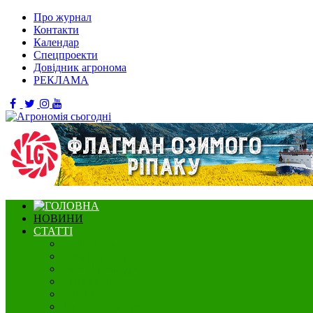
Про журнал
Контакти
Календар
Спецпроекти
Довідник агронома
РЕКЛАМА
НОВИНИ
СТАТТІ
Садівництво
Озимі культури
Нішеві культури
Ягідництво
Олійні
Зернові культури