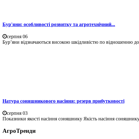
Бур'яни: особливості розвитку та агротехнічний...
серпня 06
Бур’яни відзначаються високою шкідливістю по відношенню до 
Натура соняшникового насіння: резерв прибутковості
серпня 03
Показники якості насіння соняшнику Якість насіння соняшнику 
АгроТренди