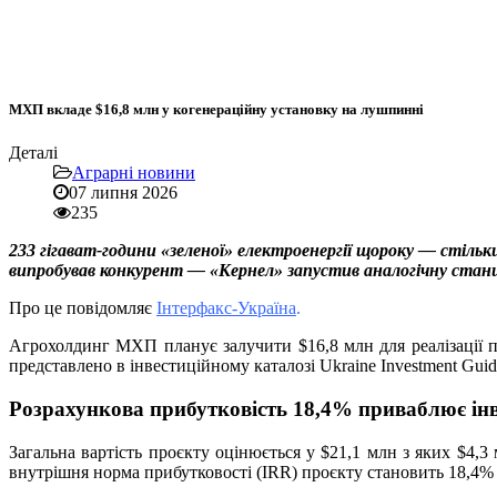
МХП вкладе $16,8 млн у когенераційну установку на лушпинні
Деталі
Аграрні новини
07 липня 2026
235
233 гігават-години «зеленої» електроенергії щороку — стіль
випробував конкурент — «Кернел» запустив аналогічну станці
Про це повідомляє
Інтерфакс-Україна
.
Агрохолдинг МХП планує залучити $16,8 млн для реалізації 
представлено в інвестиційному каталозі Ukraine Investment Gui
Розрахункова прибутковість 18,4% приваблює інв
Загальна вартість проєкту оцінюється у $21,1 млн з яких $4,
внутрішня норма прибутковості (IRR) проєкту становить 18,4%