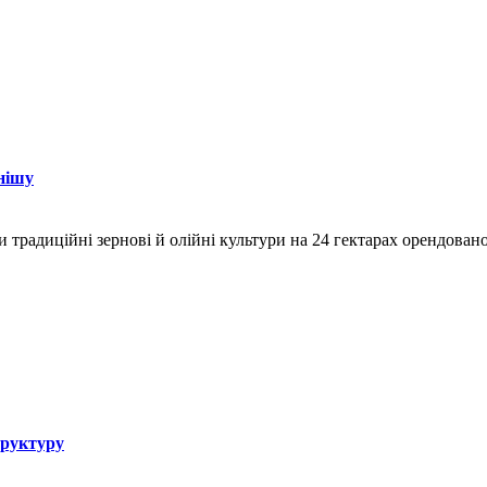
нішу
и традиційні зернові й олійні культури на 24 гектарах орендован
труктуру