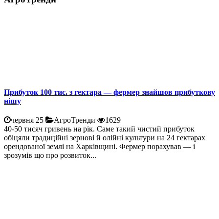
Прибуток 100 тис. з гектара — фермер знайшов прибуткову
нішу
червня 25
АгроТренди
1629
40-50 тисяч гривень на рік. Саме такий чистий прибуток
обіцяли традиційні зернові й олійні культури на 24 гектарах
орендованої землі на Харківщині. Фермер порахував — і
зрозумів що про розвиток...