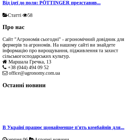
Від ідеї до поля: PÖTTINGER представив...
Статті
58
Про нас
Сайт "Агрономія сьогодні" - агрономічний довідник для
фермерів та агрономів. На нашому сайті ви знайдете
інформацію про вирощування, підживлення та захист
сільськогосподарських культур.
Маршала Гречка, 13
+38 (044) 494 09 52
office@agronomy.com.ua
Останні новини
В Україні працює щонайменше п'ять комбайнів для...
серпня 06
Аграрні новини