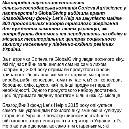
Міжнародна науково-технологічна
сільськогосподарська компанія Corteva Agriscience у
партнерстві з GlobalGiving виділила грант
благодійному фонду Let’s Help на закупівлю майже
800 продовольчих наборів тривалого зберігання
для нужденних самотніх літніх українців, які
потребують допомоги та перебувають на обліку в
місцевих територіальних центрах соціального
захисту населення у південно-східних регіонах
України.
За підтримки Corteva та GlobalGiving люди похилого віку,
які під час війни залишилися сам на сам з лихом,
наприкінці 2024 року отримали продуктові набори
тривалого зберігання, які містять крупи, макаронні
вироби, рибні консерви, томатну пасту, м'ясні консерви,
борошно, олію, цукор, чай та інші продукти першої
необхідності. Одного продуктового набору достатньо,
щоб підтримати людину протягом більш ніж 2,5 місяців.
Благодійний фонд Let’s Help з 2015 року опікується
самотніми українцями похилого віку, змінюючи культуру
старіння в Україні. З початку широкомасштабного
військового вторгнення росії на територію України Let’s
Help активно допомагає самотнім стареньким, які