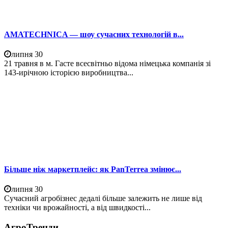
AMATECHNICA — шоу сучасних технологій в...
липня 30
21 травня в м. Гасте всесвітньо відома німецька компанія зі
143-ирічною історією виробництва...
Більше ніж маркетплейс: як PanTerrea змінює...
липня 30
Сучасний агробізнес дедалі більше залежить не лише від
техніки чи врожайності, а від швидкості...
АгроТренди