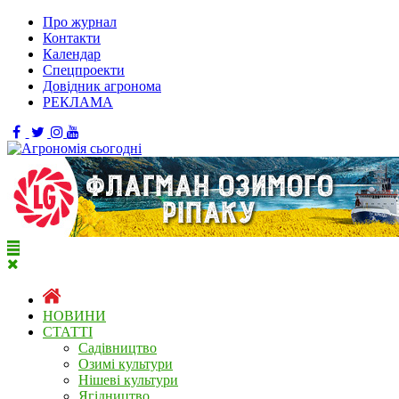
Про журнал
Контакти
Календар
Спецпроекти
Довідник агронома
РЕКЛАМА
НОВИНИ
СТАТТІ
Садівництво
Озимі культури
Нішеві культури
Ягідництво