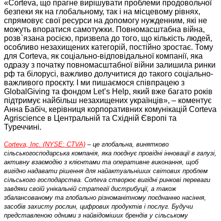
«Corteva, що прагне вирішувати проблеми продовольчої
безпеки як на глобальному, так і на місцевому рівнях,
спрямовує свої ресурси на допомогу нужденним, які не
можуть впоратися самотужки. Повномасштабна війна,
розв`язана росією, призвела до того, що кількість людей,
особливо незахищених категорій, постійно зростає. Тому
для Corteva, як соціально-відповідальної компанії, яка
одразу з початку повномасштабної війни залишила ринки
рф та білорусі, важливо долучитися до такого соціально-
важливого проєкту. І ми пишаємося співпрацею з
GlobalGiving та фондом Let’s Help, який вже багато років
підтримує найбільш незахищених українців», – коментує
Анна Бабіч, керівниця корпоративних комунікацій Corteva
Agriscience в Центральній та Східній Європі та
Туреччині.
Corteva, Inc. (NYSE: CTVA)
– це глобальна, винятково
сільськогосподарська компанія, яка поєднує провідні інновації в галузі,
активну взаємодію з клієнтами та оперативне виконання, щоб
вигідно надавати рішення для найактуальніших світових проблем
сільського господарства. Corteva створює вигідні ринкові переваги
завдяки своїй унікальній стратегії дистрибуції, а також
збалансованому та глобально різноманітному поєднанню насіння,
засобів захисту рослин, цифрових продуктів і послуг. Будучи
представленою одними з найвідоміших брендів у сільському