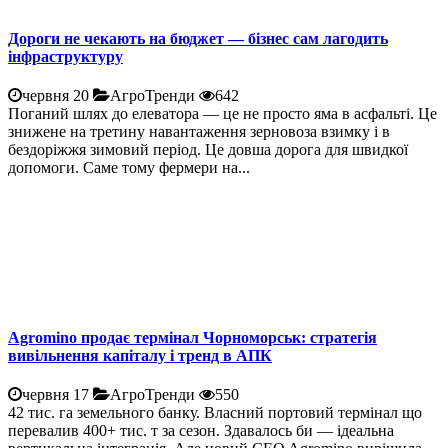
Дороги не чекають на бюджет — бізнес сам лагодить
інфраструктуру
червня 20
АгроТренди
642
Поганий шлях до елеватора — це не просто яма в асфальті. Це
знижене на третину навантаження зерновоза взимку і в
бездоріжжя зимовий період. Це довша дорога для швидкої
допомоги. Саме тому фермери на...
Agromino продає термінал Чорноморськ: стратегія
вивільнення капіталу і тренд в АПК
червня 17
АгроТренди
550
42 тис. га земельного банку. Власний портовий термінал що
перевалив 400+ тис. т за сезон. Здавалось би — ідеальна