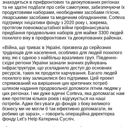
знаходяться в прифронтових та деокупованих регіонах
та не здатні подбати про себе самотужки, забезпечуючи їх
продуктовими наборами, необхідними засобами гігієни,
лікарськими засобами та медичним обладнанням. Сorteva
підтримує ініціативи фонду з 2020 року і, зокрема,
протягом повномасштабної війни профінансувала
придбання продовольчих наборів для майже 3300 людей
похилого віку в профронтових та деокупованих районах.
«Війна, що триває в Україні, призвела до серйозних
труднощів для населення, особливо для людей похилого
віку, які є однією з найбільш вразливих груп. Південно-
східні регіони України зазнали значних руйнувань
інфраструктури, що ускладнило доступ до основних
ресурсів, таких як продукти харчування. Багато людей
похилого віку залишилися без підтримки. Цей проект
спрямований на вирішення цих критичних потреб
шляхом надання продовольчої допомоги літнім людям у
цих регіонах. І ми дуже вдячні Сorteva, яка допомагає нам
вже протягом кількох років і відгукується на наші
потреби. Адже без уваги до фондів з боку великого
бізнесу ми не могли б так ефективно допомагати, як
робимо це зараз», – говорить операційна директорка
фонду Let’s Help Катерина Сусліч.