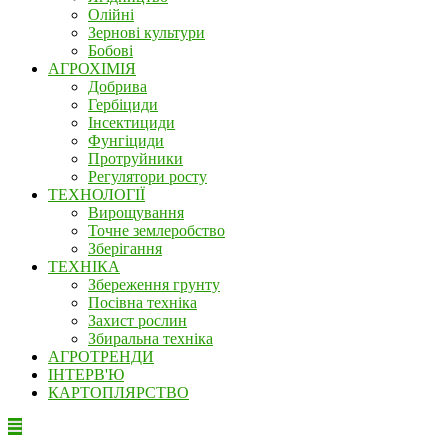
Олійні
Зернові культури
Бобові
АГРОХІМІЯ
Добрива
Гербіциди
Інсектициди
Фунгіциди
Протруйники
Регулятори росту
ТЕХНОЛОГІЇ
Вирощування
Точне землеробство
Зберігання
ТЕХНІКА
Збереження грунту
Посівна техніка
Захист рослин
Збиральна техніка
АГРОТРЕНДИ
ІНТЕРВ'Ю
КАРТОПЛЯРСТВО