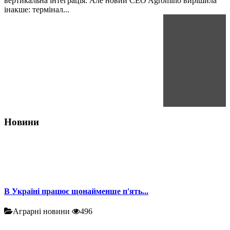
вертикальна інтеграція. Але новий CEO Agromino вирішила
інакше: термінал...
Новини
В Україні працює щонайменше п'ять...
Аграрні новини
496