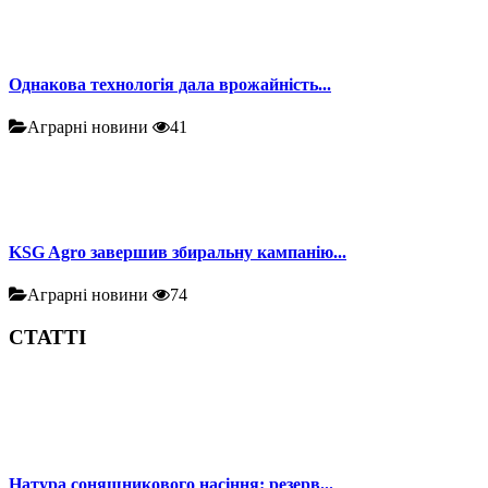
Однакова технологія дала врожайність...
Аграрні новини
41
KSG Agro завершив збиральну кампанію...
Аграрні новини
74
СТАТТІ
Натура соняшникового насіння: резерв...