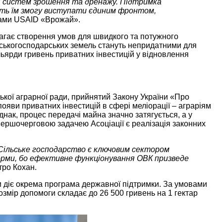
ня систем зрошення та дренажу. Підтримка
сть їм змогу виступати єдиним фронтом,
рами USAID «Врожай».
агає створення умов для швидкого та потужного
ільськогосподарських земель стануть непридатними для
ьярди гривень приватних інвестицій у відновлення
ської аграрної ради, прийнятий Закону України «Про
появи приватних інвестицій в сфері меліорації – аграріям
днак, процес передачі майна значно затягується, а у
першочерговою задачею Асоціації є реалізація законних
. Сільське господарство є ключовим сектором
форми, бо ефективне функціонування ОВК призведе
ро Кохан.
и діє окрема програма державної підтримки. За умовами
змір допомоги складає до 26 500 гривень на 1 гектар