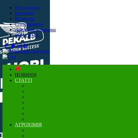
Про журнал
Контакти
Календар
Спецпроекти
Довідник агронома
РЕКЛАМА
НОВИНИ
СТАТТІ
Садівництво
Озимі культури
Нішеві культури
Ягідництво
Олійні
Зернові культури
Бобові
АГРОХІМІЯ
Добрива
Гербіциди