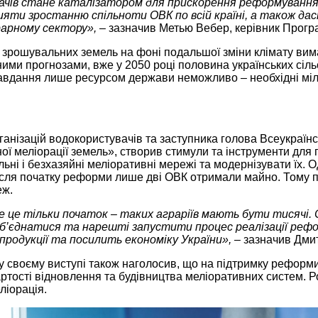
увачів стане каталізатором для прискорення реформуван
яти зростанню спільноти ОВК по всій країні, а також да
рарному сектору», –
зазначив Метью Вебер, керівник Прог
 зрошувальних земель на фоні подальшої зміни клімату вим
аявними прогнозами, вже у 2050 році половина українських с
завдання лише ресурсом держави неможливо – необхідні міл
рганізацій водокористувачів та заступника голова Всеукраїн
ої меліорації земель», створив стимули та інструменти для 
ні і безхазяйні меліоративні мережі та модернізувати їх. О
 після початку реформи лише дві ОВК отримали майно. Тому 
еж.
ле це тільки початок – таких аграріїв мають бути тисячі
 об’єднатися та нарешті запустити процес реалізації ре
родукції та посилить економіку України», –
зазначив Дмит
у своєму виступі також наголосив, що на підтримку реформ
тості відновлення та будівництва меліоративних систем. Ро
ліорація.