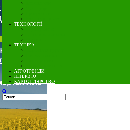
Інсектициди
Фунгіциди
Протруйники
Регулятори росту
ТЕХНОЛОГІЇ
Вирощування
Точне землеробство
Зберігання
ТЕХНІКА
Збереження грунту
Посівна техніка
Захист рослин
Збиральна техніка
АГРОТРЕНДИ
ІНТЕРВ'Ю
КАРТОПЛЯРСТВО