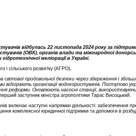
истувачів відбулась 22 листопада 2024 року за підтри
стувачів (ОВК), органів влади та міжнародної донорсь
ідротехнічної меліорації в Україні.
 і сільського розвитку (АГРО).
а світової продовольчої безпеки через збереження і збіль
ми відіграють організації водокористувачів. Поступово у
ння реформи. Оновлюють насосні станції, використовуючи 
перший заступник міністра агрополітики Тарас Висоцький.
чів включає наступні напрямки діяльності: забезпечення пр
дання комплексної юридичної підтримки та допомоги в розбу