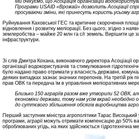
Ми очікуємо, що Асоціація організацій водокорист
Програми USAID «Врожай» дозволить Асоціації спри
просуваючи зміни, які принесуть користь усьому аг
Руйнування Каховської ГЕС та критичне скорочення площі
відновлення і розвитку меліорації. Без цього, згідно з н
землеробства – майже 20 млн га с/г земель. Вирішити це 
інфраструктури.
Зі слів Дмитра Кохана, виконавчого директора Асоціації о
організації водокористувачів та стимулювання гідротехнічн
було надано право отримати у власність державні, комуналь
деяких випадках зазнає значних перепонів. На третій рік
прав ОВК та передача їм в управління меліоративних мер
Близько 150 аграріїв разом вже утворили 52 ОВК, а
економіки держави, тому нам усім вкрай необхідно
до суттєвого збільшення обсягів виробництва агроп
Перший заступник міністра агрополітики Тарас Висоцький 
програми, аграрії можуть отримати компенсацію до 50% вар
оброблюваних угідь, на яких здійснюється гідротехнічна ме