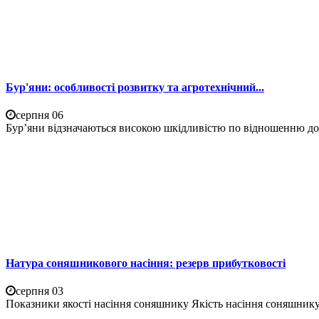
Бур'яни: особливості розвитку та агротехнічний...
серпня 06
Бур’яни відзначаються високою шкідливістю по відношенню до 
Натура соняшникового насіння: резерв прибутковості
серпня 03
Показники якості насіння соняшнику Якість насіння соняшнику 