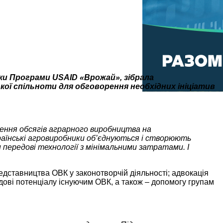
мки Програми USAID «Врожай», зібрала
кої спільноти для обговорення необхідних ініціатив
шення обсягів аграрного виробництва на
країнські агровиробники об’єднуються і створюють
передові технології з мінімальними затратами. І
едставництва ОВК у законотворчій діяльності; адвокація
дові потенціалу існуючим ОВК, а також – допомогу групам