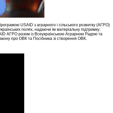
Програмою USAID з аграрного і сільського розвитку (АГРО)
раїнських полях, надаючи їм матеріальну підтримку:
AID АГРО разом із Всеукраїнською Аграрною Радою та
акону про ОВК та Посібника зі створення ОВК.