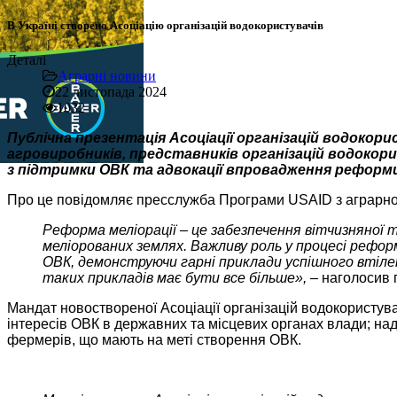
В Україні створено Асоціацію організацій водокористувачів
Деталі
Аграрні новини
22 листопада 2024
1032
Публічна презентація Асоціації організацій водокор
агровиробників, представників організацій водокори
з підтримки ОВК та адвокації впровадження реформи г
Про це повідомляє пресслужба Програми USAID з аграрного
Реформа меліорації – це забезпечення вітчизняної т
меліорованих землях. Важливу роль у процесі рефор
ОВК, демонструючи гарні приклади успішного втіле
таких прикладів має бути все більше», –
наголосив 
Мандат новоствореної Асоціації організацій водокористува
інтересів ОВК в державних та місцевих органах влади; на
фермерів, що мають на меті створення ОВК.