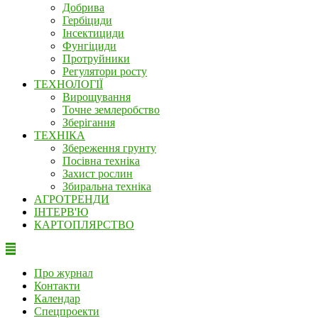
Добрива
Гербіциди
Інсектициди
Фунгіциди
Протруйники
Регулятори росту
ТЕХНОЛОГІЇ
Вирощування
Точне землеробство
Зберігання
ТЕХНІКА
Збереження грунту
Посівна техніка
Захист рослин
Збиральна техніка
АГРОТРЕНДИ
ІНТЕРВ'Ю
КАРТОПЛЯРСТВО
Про журнал
Контакти
Календар
Спецпроекти