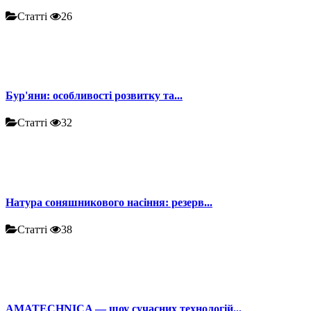
Статті
26
Бур'яни: особливості розвитку та...
Статті
32
Натура соняшникового насіння: резерв...
Статті
38
AMATECHNICA — шоу сучасних технологій...