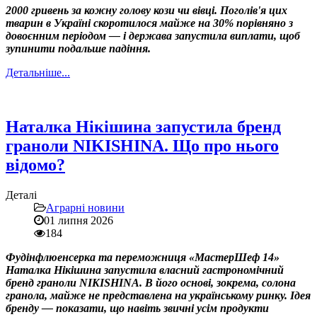
2000 гривень за кожну голову кози чи вівці. Поголів'я цих
тварин в Україні скоротилося майже на 30% порівняно з
довоєнним періодом — і держава запустила виплати, щоб
зупинити подальше падіння.
Детальніше...
Наталка Нікішина запустила бренд
граноли NIKISHINA. Що про нього
відомо?
Деталі
Аграрні новини
01 липня 2026
184
Фудінфлюенсерка та переможниця «МастерШеф 14»
Наталка Нікішина запустила власний гастрономічний
бренд граноли NIKISHINA. В його основі, зокрема, солона
гранола, майже не представлена на українському ринку. Ідея
бренду — показати, що навіть звичні усім продукти