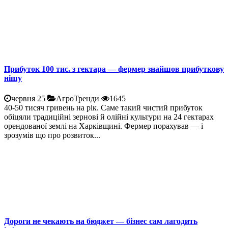
Прибуток 100 тис. з гектара — фермер знайшов прибуткову
нішу
червня 25
АгроТренди
1645
40-50 тисяч гривень на рік. Саме такий чистий прибуток
обіцяли традиційні зернові й олійні культури на 24 гектарах
орендованої землі на Харківщині. Фермер порахував — і
зрозумів що про розвиток...
Дороги не чекають на бюджет — бізнес сам лагодить