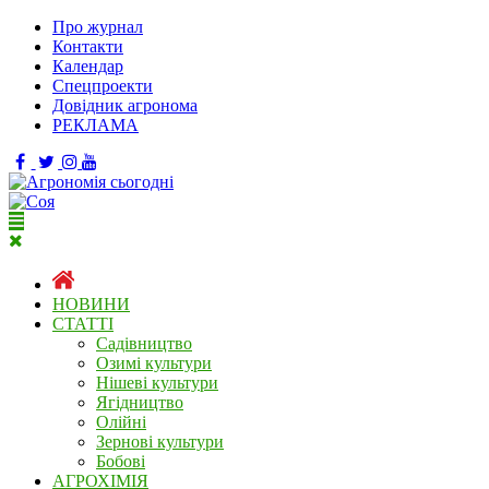
Про журнал
Контакти
Календар
Спецпроекти
Довідник агронома
РЕКЛАМА
НОВИНИ
СТАТТІ
Садівництво
Озимі культури
Нішеві культури
Ягідництво
Олійні
Зернові культури
Бобові
АГРОХІМІЯ