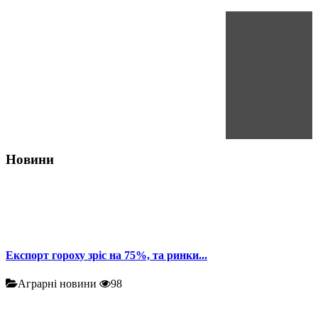
Новини
Експорт гороху зріс на 75%, та ринки...
Аграрні новини
98