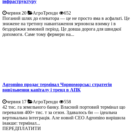
інфраструктуру
червня 20
АгроТренди
652
Поганий шлях до елеватора — це не просто яма в асфальті. Це
знижене на третину навантаження зерновоза взимку і в
бездоріжжя зимовий період. Це довша дорога для швидкої
допомоги. Саме тому фермери на...
Agromino продає термінал Чорноморськ: стратегія
вивільнення капіталу і тренд в АПК
червня 17
АгроТренди
558
42 тис. га земельного банку. Власний портовий термінал що
перевалив 400+ тис. т за сезон. Здавалось би — ідеальна
вертикальна інтеграція. Але новий CEO Agromino вирішила
інакше: термінал...
ПЕРЕДПЛАТИТИ