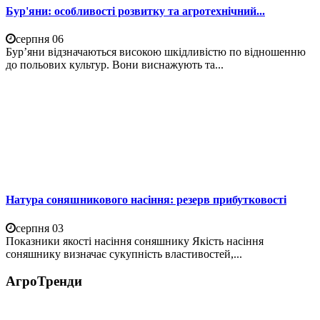
Бур'яни: особливості розвитку та агротехнічний...
серпня 06
Бур’яни відзначаються високою шкідливістю по відношенню
до польових культур. Вони виснажують та...
Натура соняшникового насіння: резерв прибутковості
серпня 03
Показники якості насіння соняшнику Якість насіння
соняшнику визначає сукупність властивостей,...
АгроТренди