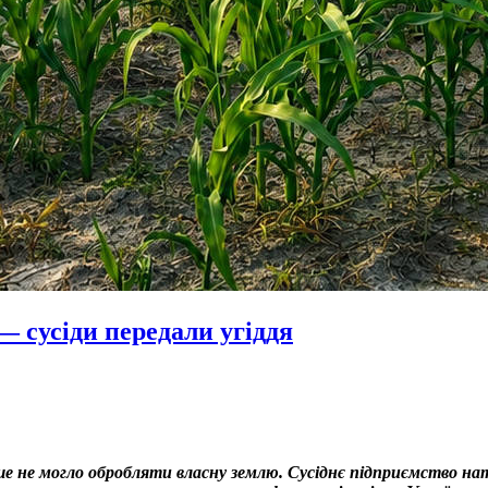
— сусіди передали угіддя
льше не могло обробляти власну землю. Сусіднє підприємство 