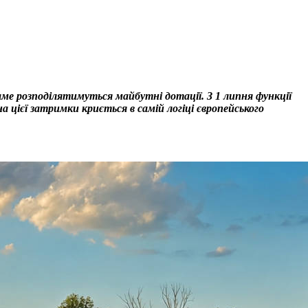
аме розподілятимуться майбутні дотації. З 1 липня функції
 цієї затримки криється в самій логіці європейського