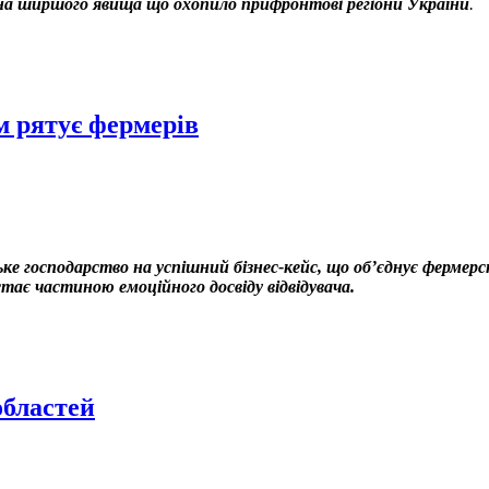
ина ширшого явища що охопило прифронтові регіони України
.
зм рятує фермерів
е господарство на успішний бізнес-кейс, що об’єднує фермер
ає частиною емоційного досвіду відвідувача.
областей