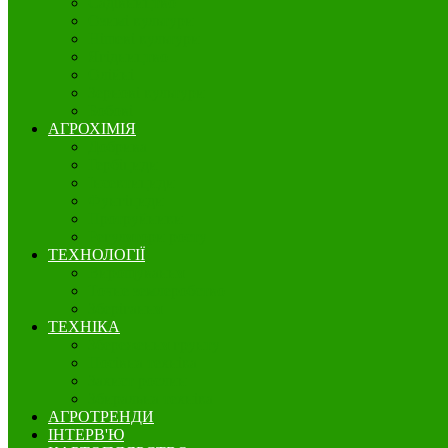
Садівництво
Озимі культури
Нішеві культури
Ягідництво
Олійні
Зернові культури
Бобові
АГРОХІМІЯ
Добрива
Гербіциди
Інсектициди
Фунгіциди
Протруйники
Регулятори росту
ТЕХНОЛОГІЇ
Вирощування
Точне землеробство
Зберігання
ТЕХНІКА
Збереження грунту
Посівна техніка
Захист рослин
Збиральна техніка
АГРОТРЕНДИ
ІНТЕРВ'Ю