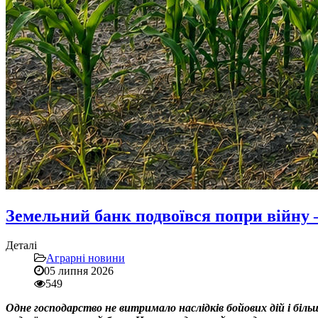
Земельний банк подвоївся попри війну 
Деталі
Аграрні новини
05 липня 2026
549
Одне господарство не витримало наслідків бойових дій і бі