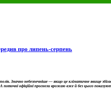
редив про липень-серпень
их полів. Значно небезпечніше — якщо це кліматичне явище зб
і. А поточні офіційні прогнози врожаю вже й без цього показу