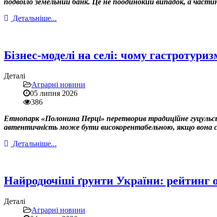
подвоїло земельний банк. Це не поодинокий випадок, а част
Детальніше...
Бізнес-моделі на селі: чому гастротури
Деталі
Аграрні новини
05 липня 2026
386
Етнопарк «Полонина Перці» перетворив традиційне гуцульськ
автентичність може бути високорентабельною, якщо вона ст
Детальніше...
Найродючіші ґрунти України: рейтинг 
Деталі
Аграрні новини