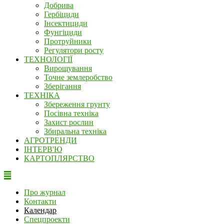
Добрива
Гербіциди
Інсектициди
Фунгіциди
Протруйники
Регулятори росту
ТЕХНОЛОГІЇ
Вирощування
Точне землеробство
Зберігання
ТЕХНІКА
Збереження грунту
Посівна техніка
Захист рослин
Збиральна техніка
АГРОТРЕНДИ
ІНТЕРВ'Ю
КАРТОПЛЯРСТВО
Про журнал
Контакти
Календар
Спецпроекти