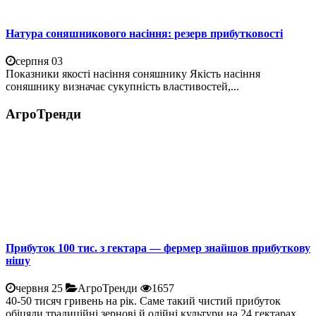
Натура соняшникового насіння: резерв прибутковості
серпня 03
Показники якості насіння соняшнику Якість насіння
соняшнику визначає сукупність властивостей,...
АгроТренди
Прибуток 100 тис. з гектара — фермер знайшов прибуткову
нішу
червня 25
АгроТренди
1657
40-50 тисяч гривень на рік. Саме такий чистий прибуток
обіцяли традиційні зернові й олійні культури на 24 гектарах