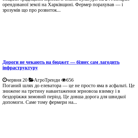
орендованої землі на Харківщині. Фермер порахував — і
зрозумів що про розвиток...
Дороги не чекають на бюджет — бізнес сам лагодить
інфраструктуру
червня 20
АгроТренди
656
Поганий шлях до елеватора — це не просто яма в асфальті. Це
знижене на третину навантаження зерновоза взимку і в
бездоріжжя зимовий період. Це довша дорога для швидкої
допомоги. Саме тому фермери на...