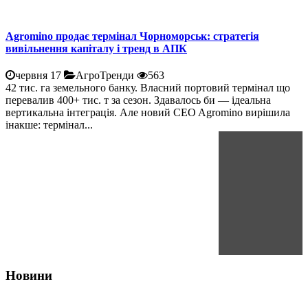
Agromino продає термінал Чорноморськ: стратегія
вивільнення капіталу і тренд в АПК
червня 17
АгроТренди
563
42 тис. га земельного банку. Власний портовий термінал що
перевалив 400+ тис. т за сезон. Здавалось би — ідеальна
вертикальна інтеграція. Але новий CEO Agromino вирішила
інакше: термінал...
Новини