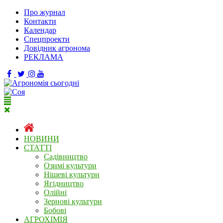
Про журнал
Контакти
Календар
Спецпроекти
Довідник агронома
РЕКЛАМА
НОВИНИ
СТАТТІ
Садівництво
Озимі культури
Нішеві культури
Ягідництво
Олійні
Зернові культури
Бобові
АГРОХІМІЯ