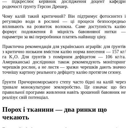
— підкреслює керівник дослідження доцент кафедри
родючості ґрунту Герсон Дрешер.
Чому калій такий критичний? Він підтримує фотосинтез і
регуляцію води в рослині — ці процеси безпосередньо
впливають на розвиток волокна. Саме доступність калію
формує подовження й міцність бавовняної нитки —
параметри за які переробники платять найвищу ціну.
Практична рекомендація для українських аграріїв: для ґрунтів
з критично низьким вмістом калію норма внесення — 157 кг/
га K₂O. Для ґрунтів з помірним дефіцитом — 106 кг/га.
Американські дослідники також рекомендують моніторинг
черешків рослин, а не листя — зразки черешків дають значно
точнішу картину реального дефіциту калію протягом сезону.
Ґрунти Причорноморського степу часто бідні на калій через
тривале монокультурне землеробство. Це означає що без
правильної програми живлення навіть зрошений бавовник не
реалізує свій потенціал.
Порох і тканини — два ринки що
чекають