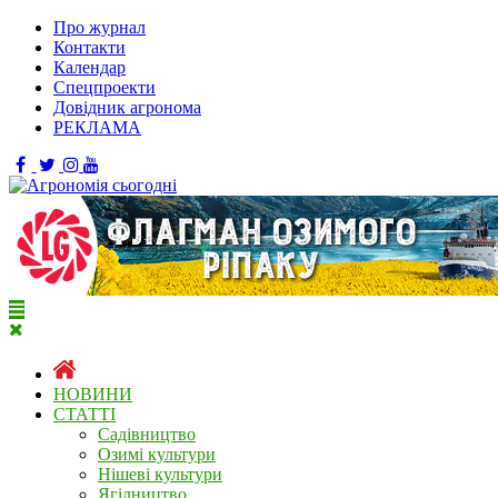
Про журнал
Контакти
Календар
Спецпроекти
Довідник агронома
РЕКЛАМА
НОВИНИ
СТАТТІ
Садівництво
Озимі культури
Нішеві культури
Ягідництво