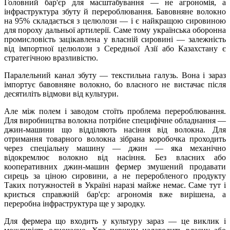
Головний бар'єр для масштабування — не агрономія, а
інфраструктура збуту й перероблювання. Бавовняне волокно
на 95% складається з целюлози — і є найкращою сировиною
для пороху дальньої артилерії. Саме тому українська оборонна
промисловість зацікавлена у власній сировині — залежність
від імпортної целюлози з Середньої Азії або Казахстану є
стратегічною вразливістю.
Паралельний канал збуту — текстильна галузь. Вона і зараз
імпортує бавовняне волокно, бо власного не вистачає після
десятиліть відмови від культури.
Але між полем і заводом стоїть проблема перероблювання.
Для виробництва волокна потрібне специфічне обладнання —
джин-машини що відділяють насіння від волокна. Для
отримання товарного волокна зібрана коробочка проходить
через спеціальну машину — джин — яка механічно
відокремлює волокно від насіння. Без власних або
кооперативних джин-машин фермер змушений продавати
сирець за ціною сировини, а не переробленого продукту
Таких потужностей в Україні наразі майже немає. Саме тут і
криється справжній бар'єр: агрономія вже вирішена, а
переробна інфраструктура ще у зародку.
Для фермера що входить у культуру зараз — це виклик і