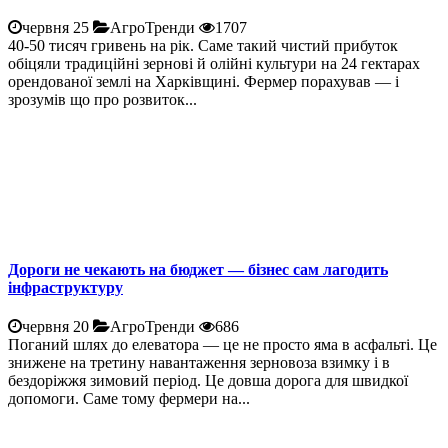
червня 25
АгроТренди
1707
40-50 тисяч гривень на рік. Саме такий чистий прибуток
обіцяли традиційні зернові й олійні культури на 24 гектарах
орендованої землі на Харківщині. Фермер порахував — і
зрозумів що про розвиток...
Дороги не чекають на бюджет — бізнес сам лагодить
інфраструктуру
червня 20
АгроТренди
686
Поганий шлях до елеватора — це не просто яма в асфальті. Це
знижене на третину навантаження зерновоза взимку і в
бездоріжжя зимовий період. Це довша дорога для швидкої
допомоги. Саме тому фермери на...