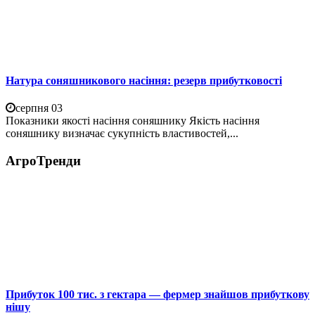
Натура соняшникового насіння: резерв прибутковості
серпня 03
Показники якості насіння соняшнику Якість насіння
соняшнику визначає сукупність властивостей,...
АгроТренди
Прибуток 100 тис. з гектара — фермер знайшов прибуткову
нішу