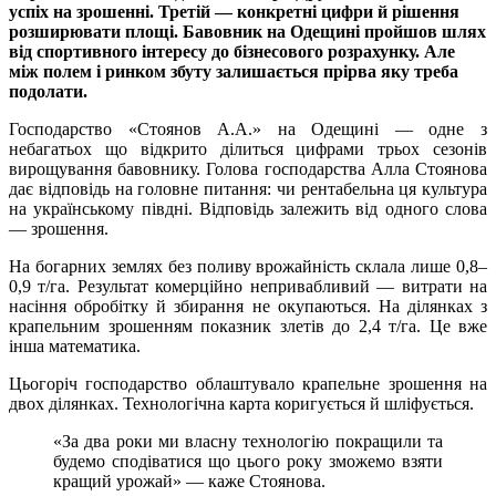
успіх на зрошенні. Третій — конкретні цифри й рішення
розширювати площі. Бавовник на Одещині пройшов шлях
від спортивного інтересу до бізнесового розрахунку. Але
між полем і ринком збуту залишається прірва яку треба
подолати.
Господарство «Стоянов А.А.» на Одещині — одне з
небагатьох що відкрито ділиться цифрами трьох сезонів
вирощування бавовнику. Голова господарства Алла Стоянова
дає відповідь на головне питання: чи рентабельна ця культура
на українському півдні. Відповідь залежить від одного слова
— зрошення.
На богарних землях без поливу врожайність склала лише 0,8–
0,9 т/га. Результат комерційно непривабливий — витрати на
насіння обробітку й збирання не окупаються. На ділянках з
крапельним зрошенням показник злетів до 2,4 т/га. Це вже
інша математика.
Цьогоріч господарство облаштувало крапельне зрошення на
двох ділянках. Технологічна карта коригується й шліфується.
«За два роки ми власну технологію покращили та
будемо сподіватися що цього року зможемо взяти
кращий урожай» — каже Стоянова.