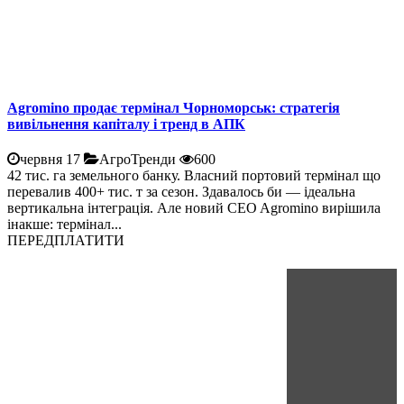
Agromino продає термінал Чорноморськ: стратегія
вивільнення капіталу і тренд в АПК
червня 17
АгроТренди
600
42 тис. га земельного банку. Власний портовий термінал що
перевалив 400+ тис. т за сезон. Здавалось би — ідеальна
вертикальна інтеграція. Але новий CEO Agromino вирішила
інакше: термінал...
ПЕРЕДПЛАТИТИ