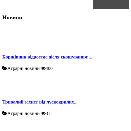
Новини
Борщівник відростає після скошування:...
Аграрні новини
400
Тривалий захист від лускокрилих...
Аграрні новини
31