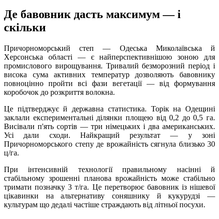
Де бавовник дасть максимум — і
скільки
Причорноморський степ — Одеська Миколаївська й
Херсонська області — є найперспективнішою зоною для
промислового вирощування. Тривалий безморозний період і
висока сума активних температур дозволяють бавовнику
повноцінно пройти всі фази вегетації — від формування
коробочок до розкриття волокна.
Це підтверджує й державна статистика. Торік на Одещині
заклали експериментальні ділянки площею від 0,2 до 0,5 га.
Висівали п'ять сортів — три німецьких і два американських.
Усі дали сходи. Найкращий результат — у зоні
Причорноморського степу де врожайність сягнула близько 30
ц/га.
При інтенсивній технології правильному насінні й
стабільному зрошенні планова врожайність може стабільно
тримати позначку 3 т/га. Це перетворює бавовник із нішевої
цікавинки на альтернативу соняшнику й кукурудзі —
культурам що дедалі частіше страждають від літньої посухи.