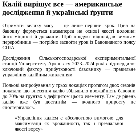
Калій вирішує все — американське
дослідження й українські ґрунти
Отримати велику масу — це лише перший крок. Ціна на
бавовну формується насамперед на основі якості волокна:
його міцності й довжини. Щоб продукт відповідав вимогам
переробників — потрібно засвоїти урок із Бавовняного поясу
США.
Дослідження Сільськогосподарської експериментальної
станції Університету Арканзасу 2023–2024 років підтвердило:
ключовий фактор прибутковості бавовнику — правильне
управління калійним живленням.
Польові випробування у трьох локаціях протягом двох сезонів
показали що внесення калію збільшило врожайність бавовни
до 70% на ґрунтах з дефіцитом цього елементу. Там де рівень
калію вже був достатнім — жодного приросту не
спостерігалось.
«Управління калієм є абсолютною вимогою для
максимізації як врожайності, так і преміальної
якості ворсу»