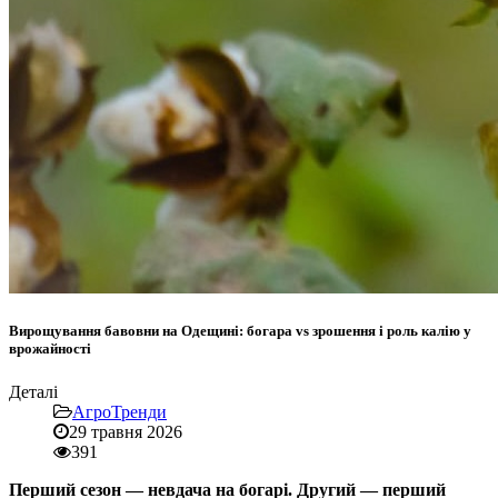
Вирощування бавовни на Одещині: богара vs зрошення і роль калію у
врожайності
Деталі
АгроТренди
29 травня 2026
391
Перший сезон — невдача на богарі. Другий — перший