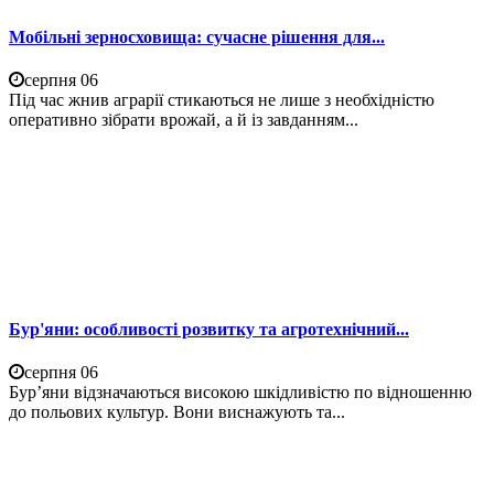
Мобільні зерносховища: сучасне рішення для...
серпня 06
Під час жнив аграрії стикаються не лише з необхідністю
оперативно зібрати врожай, а й із завданням...
Бур'яни: особливості розвитку та агротехнічний...
серпня 06
Бур’яни відзначаються високою шкідливістю по відношенню
до польових культур. Вони виснажують та...