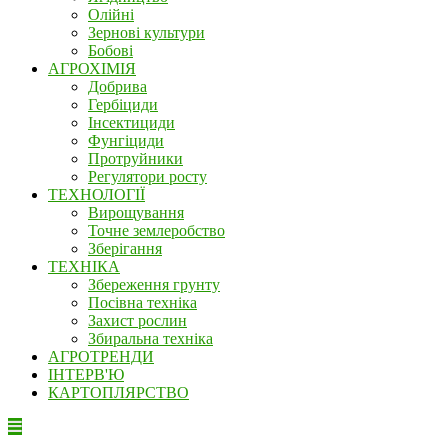
Олійні
Зернові культури
Бобові
АГРОХІМІЯ
Добрива
Гербіциди
Інсектициди
Фунгіциди
Протруйники
Регулятори росту
ТЕХНОЛОГІЇ
Вирощування
Точне землеробство
Зберігання
ТЕХНІКА
Збереження грунту
Посівна техніка
Захист рослин
Збиральна техніка
АГРОТРЕНДИ
ІНТЕРВ'Ю
КАРТОПЛЯРСТВО