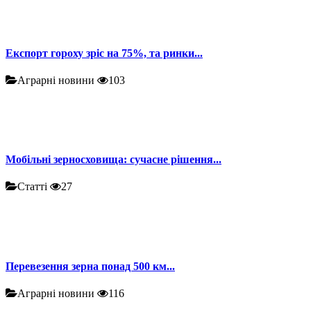
Експорт гороху зріс на 75%, та ринки...
Аграрні новини
103
Мобільні зерносховища: сучасне рішення...
Статті
27
Перевезення зерна понад 500 км...
Аграрні новини
116