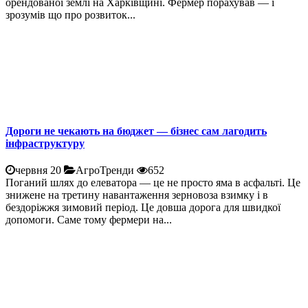
орендованої землі на Харківщині. Фермер порахував — і
зрозумів що про розвиток...
Дороги не чекають на бюджет — бізнес сам лагодить
інфраструктуру
червня 20
АгроТренди
652
Поганий шлях до елеватора — це не просто яма в асфальті. Це
знижене на третину навантаження зерновоза взимку і в
бездоріжжя зимовий період. Це довша дорога для швидкої
допомоги. Саме тому фермери на...