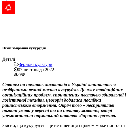
Пізнє збирання кукурудзи
Деталі
Зернові культури
07 листопада 2022
958
Станом на початок листопада в Україні залишаються
незібраними великі масиви кукурудзи. До вже традиційних
організаційних проблем, спричинених нестачею збиральної і
логістичної техніки, цьогоріч додалися наслідки
рашистського вторгнення. Окрім того – несприятливі
погодні умови у вересні та на початку жовтня, котрі
унеможливили нормальний початок збирання врожаю.
Звісно, що кукурудза – це не пшениця і цілком може постояти