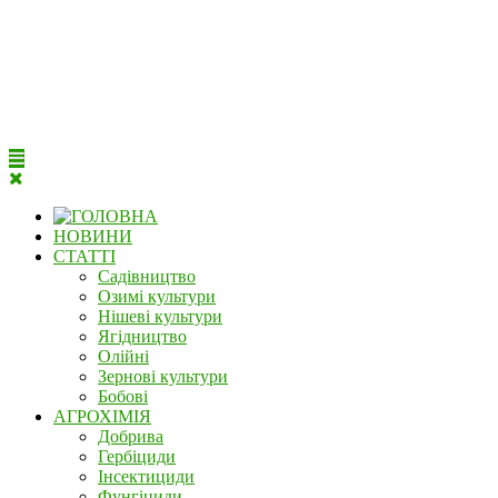
НОВИНИ
СТАТТІ
Садівництво
Озимі культури
Нішеві культури
Ягідництво
Олійні
Зернові культури
Бобові
АГРОХІМІЯ
Добрива
Гербіциди
Інсектициди
Фунгіциди