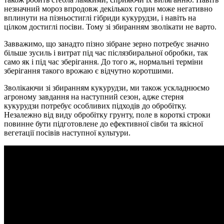
незначний мороз впродовж декількох годин може негативно
вплинути на пізньостиглі гібриди кукурудзи, і навіть на
цілком достиглі посіви. Тому зі збиранням зволікати не варто.
Завважимо, що занадто пізно зібране зерно потребує значно
більше зусиль і витрат під час післязбиральної обробки, так
само як і під час зберігання. До того ж, нормальні терміни
зберігання такого врожаю є відчутно коротшими.
Зволікаючи зі збиранням кукурудзи, ми також ускладнюємо
агроному завдання на наступний сезон, адже стерня
кукурудзи потребує особливих підходів до обробітку.
Незалежно від виду обробітку грунту, поле в короткі строки
повинне бути підготовлене до ефективної сівби та якісної
вегетації посівів наступної культури.