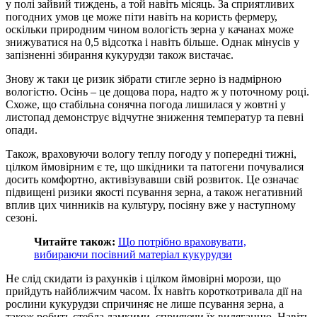
у полі зайвий тиждень, а той навіть місяць. За сприятливих
погодних умов це може піти навіть на користь фермеру,
оскільки природним чином вологість зерна у качанах може
знижуватися на 0,5 відсотка і навіть більше. Однак мінусів у
запізненні збирання кукурудзи також вистачає.
Знову ж таки це ризик зібрати стигле зерно із надмірною
вологістю. Осінь – це дощова пора, надто ж у поточному році.
Схоже, що стабільна сонячна погода лишилася у жовтні у
листопад демонструє відчутне зниження температур та певні
опади.
Також, враховуючи вологу теплу погоду у попередні тижні,
цілком ймовірним є те, що шкідники та патогени почувалися
досить комфортно, активізувавши свій розвиток. Це означає
підвищені ризики якості псування зерна, а також негативний
вплив цих чинників на культуру, посіяну вже у наступному
сезоні.
Читайте також:
Що потрібно враховувати,
вибираючи посівний матеріал кукурудзи
Не слід скидати із рахунків і цілком ймовірні морози, що
прийдуть найближчим часом. Їх навіть короткотривала дії на
рослини кукурудзи спричиняє не лише псування зерна, а
також робить стебла ламкими, сприяючи їх виляганню. Навіть