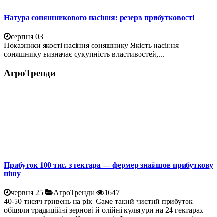
Натура соняшникового насіння: резерв прибутковості
серпня 03
Показники якості насіння соняшнику Якість насіння
соняшнику визначає сукупність властивостей,...
АгроТренди
Прибуток 100 тис. з гектара — фермер знайшов прибуткову
нішу
червня 25
АгроТренди
1647
40-50 тисяч гривень на рік. Саме такий чистий прибуток
обіцяли традиційні зернові й олійні культури на 24 гектарах