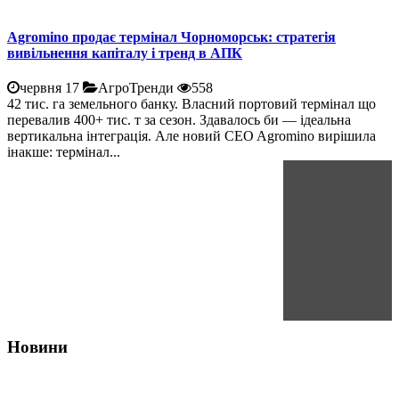
Agromino продає термінал Чорноморськ: стратегія
вивільнення капіталу і тренд в АПК
червня 17
АгроТренди
558
42 тис. га земельного банку. Власний портовий термінал що
перевалив 400+ тис. т за сезон. Здавалось би — ідеальна
вертикальна інтеграція. Але новий CEO Agromino вирішила
інакше: термінал...
Новини