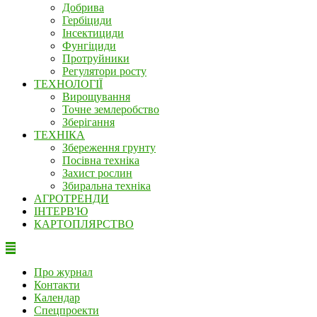
Добрива
Гербіциди
Інсектициди
Фунгіциди
Протруйники
Регулятори росту
ТЕХНОЛОГІЇ
Вирощування
Точне землеробство
Зберігання
ТЕХНІКА
Збереження грунту
Посівна техніка
Захист рослин
Збиральна техніка
АГРОТРЕНДИ
ІНТЕРВ'Ю
КАРТОПЛЯРСТВО
Про журнал
Контакти
Календар
Спецпроекти