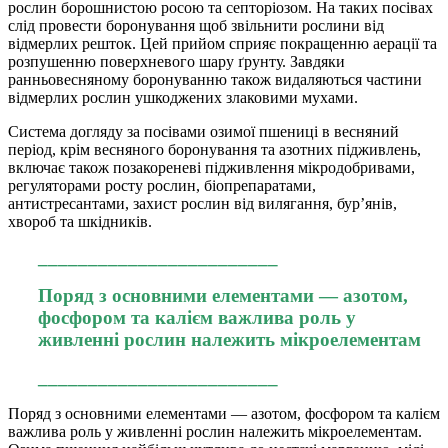
рослин борошнистою росою та септоріозом. На таких посівах
слід провести боронування щоб звільнити рослини від
відмерлих решток. Цей прийом сприяє покращенню аерації та
розпушенню поверхневого шару ґрунту. Завдяки
ранньовесняному боронуванню також видаляються частини
відмерлих рослин ушкоджених злаковими мухами.
Система догляду за посівами озимої пшениці в весняний
період, крім весняного боронування та азотних підживлень,
включає також позакореневі підживлення мікродобривами,
регуляторами росту рослин, біопрепаратами,
антистресантами, захист рослин від вилягання, бур’янів,
хвороб та шкідників.
________________________
Поряд з основними елементами — азотом,
фосфором та калієм важлива роль у
живленні рослин належить мікроелементам
________________________
Поряд з основними елементами — азотом, фосфором та калієм
важлива роль у живленні рослин належить мікроелементам.