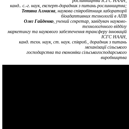
рослинництва ІСГС НААН,
канд.. с.-г. наук, експерт-дорадник з питань рослинництва;
Тетяна Алмаєва
, наукова співробітниця лабораторії
біоадаптивних технологій в АПВ
Олег Гайденко
, учений секретар, завідувач науково-
технологічного відділу
маркетингу та наукового забезпечення трансферу інновацій
ІСГС НААН,
канд. техн. наук, ст. наук. співроб., дорадник з питань
механізації сільського
господарства та економіки сільськогосподарського
виробництва