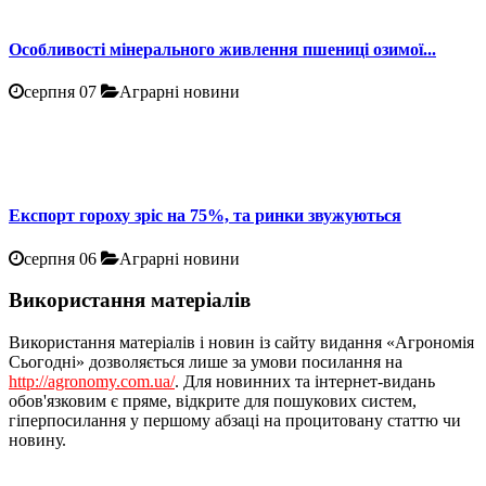
Особливості мінерального живлення пшениці озимої...
серпня 07
Аграрні новини
Експорт гороху зріс на 75%, та ринки звужуються
серпня 06
Аграрні новини
Використання матеріалів
Використання матеріалів і новин із сайту видання «Агрономія
Сьогодні» дозволяється лише за умови посилання на
http://agronomy.com.ua/
. Для новинних та інтернет-видань
обов'язковим є пряме, відкрите для пошукових систем,
гіперпосилання у першому абзаці на процитовану статтю чи
новину.