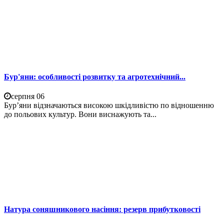
Бур'яни: особливості розвитку та агротехнічний...
серпня 06
Бур’яни відзначаються високою шкідливістю по відношенню
до польових культур. Вони виснажують та...
Натура соняшникового насіння: резерв прибутковості