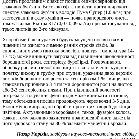
Досить проблемним є захист посівів озимих зернових від
злакових бур’янів. Високою ефективністю проти широкого
спектру злакових бур’янів володіє Пума Супер (1,0 л/га) при
застосуванні в фазу кущіння — поява прапорцевого листа,
також Паллас Екстра 317 (0,07-0,09 кг/га) при застосуванні від
трьох листків до 2-го міжвузля.
Хворобами більш уражені будуть загущені посіви озимої
пшениці та озимого ячменю ранніх строків сівби. За
сприятливих умов (висока вологість повітря, температура 14-
17 °С) може виникнути загроза від підвищеної шкодочинності
борошнистої роси, септоріозу, бурої іржі. Розпочинають
обробку рослин озимої пшениці з фази закінчення кущіння-
початку виходу в трубку при ступені ураження двох верхніх
листків борошнистою росою та септоріозом 1 % і вище, що
становить приблизно 3-4 плями борошнистої роси на листок
або 2-3 септоріозних плями. При підвищеній вологості
потреба застосування фунгіцидів може виникати і пізніше,
тому обстеження посівів продовжують через кожні 3-5 днів.
Економічно виправдані обробки проти цих хвороб до кінця
цвітіння. Актуальними хворобами є, також, фузаріоз колоса,
сажки, тому важливо захистити прапорцеврй лист, адже від
його здорового стану на 30 % залежить майбутній врожай.
Назар Умріхін
, завідувач науково-технологічного відділу