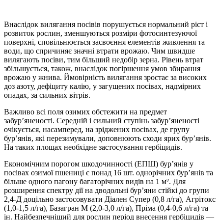
Внаслідок вилягання посівів порушується нормальний ріст і
розвиток рослин, зменшуються розміри фотосинтезуючої
поверхні, сповільнюється засвоєння елементів живлення та
води, що спричиняє значні втрати врожаю. Чим швидше
вилягають посіви, тим більший недобір зерна. Рівень втрат
збільшується, також, внаслідок погіршення умов збирання
врожаю у жнива. Ймовірність вилягання зростає за високих
доз азоту, дефіциту калію, у загущених посівах, надмірних
опадах, за сильних вітрів.
Важливо всі поля озимих обстежити на предмет
забур’яненості. Середній і сильний ступінь забур’яненості
очікується, насамперед, на зріджених посівах, де групу
бур’янів, які перезимували, доповнюють сходи ярих бур’янів.
На таких площах необхідне застосування гербіцидів.
Економічним порогом шкодочинності (ЕПШ) бур’янів у
посівах озимої пшениці є понад 16 шт. однорічних бур’янів та
більше одного пагону багаторічних видів на 1 м². Для
розширення спектру дії на дводольні бур’яни стійкі до групи
2,4-Д доцільно застосовувати Діален Супер (0,8 л/га), Агрітокс
(1,0-1,5 л/га), Базагран М (2,0-3,0 л/га), Пріма (0,4-0,6 л/га) та
ін. Найбезпечніший для рослин період внесення гербіцидів —