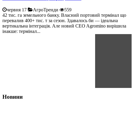
червня 17
АгроТренди
559
42 тис. га земельного банку. Власний портовий термінал що
перевалив 400+ тис. т за сезон. Здавалось би — ідеальна
вертикальна інтеграція. Але новий CEO Agromino вирішила
інакше: термінал...
Новини