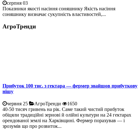
серпня 03
Показники якості насіння соняшнику Якість насіння
соняшнику визначає сукупність властивостей,...
АгроТренди
Прибуток 100 тис. з гектара — фермер знайшов прибуткову
нішу
червня 25
АгроТренди
1650
40-50 тисяч гривень на рік. Саме такий чистий прибуток
обіцяли традиційні зернові й олійні культури на 24 гектарах
орендованої землі на Харківщині. Фермер порахував — і
зрозумів що про розвиток...