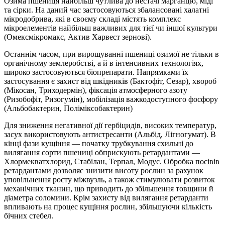
Озима пшениця найбільш чутлива до нестачі марганцю, міді
та сірки. На даний час застосовуються збалансовані халатні
мікродобрива, які в своєму складі містять комплекс
мікроелементів найбільш важливих для тієї чи іншої культури
(Омексмікромакс, Актив Харвест зернові).
Останнім часом, при вирощуванні пшениці озимої не тільки в
органічному землеробстві, а й в інтенсивних технологіях,
широко застосовуються біопрепарати. Напрямками їх
застосування є захист від шкідників (Бактофіт, Сезар), хвороб
(Мікосан, Триходермін), фіксація атмосферного азоту
(Ризобофіт, Ризогумін), мобілізація важкодоступного фосфору
(Альбобактерин, Поліміксобактерин)
Для зниження негативної дії гербіцидів, високих температур,
засух використовують антистресанти (Альбід, Лігногумат). В
кінці фази кущіння — початку трубкування схильні до
вилягання сорти пшениці обприскують ретардантами —
Хлормекватхлорид, Стабілан, Терпал, Модус. Обробка посівів
ретардантами дозволяє знизити висоту рослин за рахунок
уповільнення росту міжвузль, а також стимулювати розвиток
механічних тканин, що приводить до збільшення товщини й
діаметра соломини. Крім захисту від вилягання ретарданти
впливають на процес кущіння рослин, збільшуючи кількість
бічних стебел.