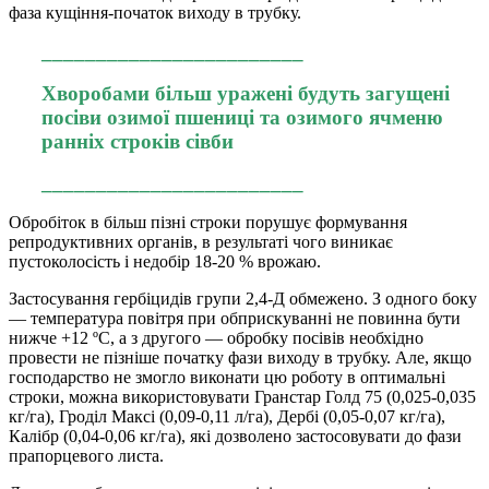
фаза кущіння-початок виходу в трубку.
________________________
Хворобами більш уражені будуть загущені
посіви озимої пшениці та озимого ячменю
ранніх строків сівби
________________________
Обробіток в більш пізні строки порушує формування
репродуктивних органів, в результаті чого виникає
пустоколосість і недобір 18-20 % врожаю.
Застосування гербіцидів групи 2,4-Д обмежено. З одного боку
— температура повітря при обприскуванні не повинна бути
нижче +12 ºС, а з другого — обробку посівів необхідно
провести не пізніше початку фази виходу в трубку. Але, якщо
господарство не змогло виконати цю роботу в оптимальні
строки, можна використовувати Гранстар Голд 75 (0,025-0,035
кг/га), Гроділ Максі (0,09-0,11 л/га), Дербі (0,05-0,07 кг/га),
Калібр (0,04-0,06 кг/га), які дозволено застосовувати до фази
прапорцевого листа.