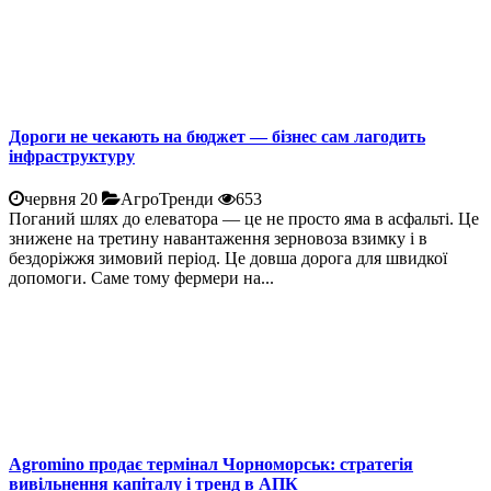
Дороги не чекають на бюджет — бізнес сам лагодить
інфраструктуру
червня 20
АгроТренди
653
Поганий шлях до елеватора — це не просто яма в асфальті. Це
знижене на третину навантаження зерновоза взимку і в
бездоріжжя зимовий період. Це довша дорога для швидкої
допомоги. Саме тому фермери на...
Agromino продає термінал Чорноморськ: стратегія
вивільнення капіталу і тренд в АПК