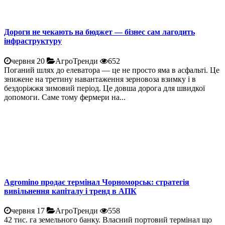
Дороги не чекають на бюджет — бізнес сам лагодить
інфраструктуру
червня 20
АгроТренди
652
Поганий шлях до елеватора — це не просто яма в асфальті. Це
знижене на третину навантаження зерновоза взимку і в
бездоріжжя зимовий період. Це довша дорога для швидкої
допомоги. Саме тому фермери на...
Agromino продає термінал Чорноморськ: стратегія
вивільнення капіталу і тренд в АПК
червня 17
АгроТренди
558
42 тис. га земельного банку. Власний портовий термінал що