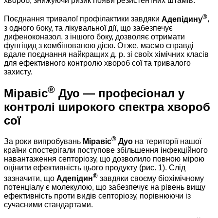
хвороб, знижуючи ризик появи резистентних штамів.
®
Поєднання тривалої профілактики завдяки
Адепідину
,
з одного боку, та лікувальної дії, що забезпечує
дифеноконазол, з іншого боку, дозволяє отримати
фунгіцид з комбінованою дією. Отже, маємо справді
вдале поєднання найкращих д. р. зі своїх хімічних класів
для ефективного контролю хвороб сої та тривалого
захисту.
®
Міравіс
Дуо — професіонал у
контролі широкого спектра хвороб
сої
®
За роки випробувань
Міравіс
Дуо
на території нашої
країни спостерігали поступове збільшення інфекційного
навантаження септоріозу, що дозволило повною мірою
оцінити ефективність цього продукту (рис. 1). Слід
®
зазначити, що
Адепідин
завдяки своєму біохімічному
потенціалу є молекулою, що забезпечує на рівень вищу
ефективність проти видів септоріозу, порівнюючи із
сучасними стандартами.