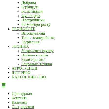
Добрива
Гербіциди
Інсектициди
Фунгіциди
Протруйники
Регулятори росту
ТЕХНОЛОГІЇ
Вирощування
Точне землеробство
Зберігання
ТЕХНІКА
Збереження грунту
Посівна техніка
Захист рослин
Збиральна техніка
АГРОТРЕНДИ
ІНТЕРВ'Ю
КАРТОПЛЯРСТВО
Про журнал
Контакти
Календар
Спецпроекти