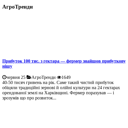
АгроТренди
Прибуток 100 тис. з гектара — фермер знайшов прибуткову
нішу
червня 25
АгроТренди
1649
40-50 тисяч гривень на рік. Саме такий чистий прибуток
обіцяли традиційні зернові й олійні культури на 24 гектарах
орендованої землі на Харківщині. Фермер порахував — і
зрозумів що про розвиток...