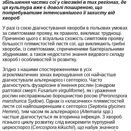
збільшення частки сої у сівозміні в тих регіонах, де
ця культура вже є доволі поширеною, що
потребуватиме інтенсивнішого її захисту від
хвороб
У разі із соєю діагностування хвороби в польових умовах
за симптомами прояву, як правило, викликає труднощі.
Причиною цього є візуальна схожість симптомів прояву
більшості плямистостей листя сої, що викликають грибні
хвороби, із симптомами, спричиненими бактеріальними
збудниками, а також недостатні знання видового складу
хвороб і особливостей їх розвитку.
Згідно з нашими спостереженнями в усіх
агрокліматичних зонах вирощування сої найчастіше
діагностували альтернаріоз і септоріоз. Часто
діагностують фузаріозне в’янення рослин (синдром
раптової смерті
Fusarium virguliforme
), як і ураження
рослин несправжньою борошнистою росою (
Peronospora
manshurica Sydow
). Однак із «класичних» плямистостей
листя сої найпоширенішим є септоріоз (
Septoria glycines
Hemmi
), тим часом як альтернаріоз (
Alternaria
spp
.)
частіше діагностується як вторинна інфекція. З хвороб
пізнього циклу розвитку слід виокремити пурпурний
церкоспороз (
Cercospora kikuchii
), що набув значного