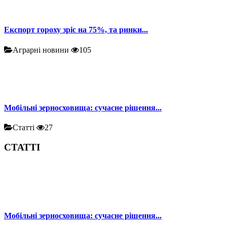
Експорт гороху зріс на 75%, та ринки...
Аграрні новини
105
Мобільні зерносховища: сучасне рішення...
Статті
27
СТАТТІ
Мобільні зерносховища: сучасне рішення...