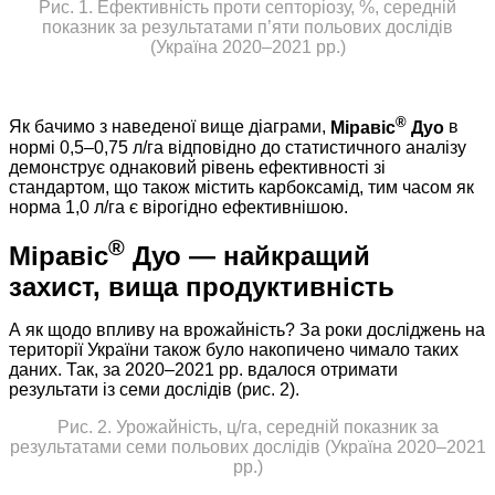
Рис. 1. Ефективність проти септоріозу, %, середній
показник за результатами п’яти польових дослідів
(Україна 2020–2021 рр.)
®
Як бачимо з наведеної вище діаграми,
Міравіс
Дуо
в
нормі 0,5–0,75 л/га відповідно до статистичного аналізу
демонструє однаковий рівень ефективності зі
стандартом, що також містить карбоксамід, тим часом як
норма 1,0 л/га є вірогідно ефективнішою.
®
Міравіс
Дуо — найкращий
захист, вища продуктивність
А як щодо впливу на врожайність? За роки досліджень на
території України також було накопичено чимало таких
даних. Так, за 2020–2021 рр. вдалося отримати
результати із семи дослідів (рис. 2).
Рис. 2. Урожайність, ц/га, середній показник за
результатами семи польових дослідів (Україна 2020–2021
рр.)