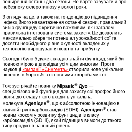
поширення останні два сезони. Не варто забувати й про
небезпеку склеротиніозу у вологі роки.
З огляду на це, а також на тенденцію до підвищення
інфекційного навантаження останні сезони, правильний
вибір фунгіциду є критично важливим, як і загалом
правильна інтегрована система захисту. Це дозволить
максимально зберегти потенціал урожайності сої та
досягти необхідного рівня окупності вкладених у
технологію вирощування коштів та прибутку.
Сьогодні було б дуже складно знайти фунгіцид, який би
пов­ною мірою відповідав усім цим вимогам. Проте
науковці
компанії «Сингента»
створили нове унікальне
рішення в боротьбі з основними хворобами сої.
®
Тож зустрічайте новинку
Міравіс
Дуо
—
спеціалізований фунгіцид для захисту сої професійного
рівня, до складу якого входить унікальна
®
молекула
Адепідин
, що є абсолютною інновацією в
®
хімічній групі карбоксамідів (SDHI).
Адепідин
став
новим кроком у розвитку фунгіцидів із класу
карбоксамідів (SDHI), який підвищив вимоги до такого
типу продуктів на інший рівень.