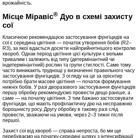
врожайність.
®
Місце Міравіс
Дуо в схемі захисту
сої
Класичною рекомендацією застосування фунгіцидів на
сої є середина цвітіння — початок утворення бобів (R2–
R3), за якої вдається досягти найприйнятнішого контролю
хвороб. Однак період цвітіння цієї культури є вельми
тривалим і залежить від типу (детермінантний чи
індетермінантний) рослин та групи стиглості. Саме тому
часто виникають труднощі у визначенні правильного часу
застосування фунгіцидів. З огляду на це за орієнтир
потрібно брати масове цвітіння — початок формування
нижніх бобів. У разі дворазового застосування фунгіцидів
першу обробку рекомендуємо провести дещо раніше, а
саме — на початку цвітіння. З тим бажано застосовувати
фунгіциди, що мають профілактичну дію на несправжню
борошнисту росу. Другу обробку в такому разі слід
провести, зважаючи на умови, через 2–3 тижні після
першої.
Захист сої від хвороб — справа непроста, бо ми ще
перебуваємо на початку-середині шляху з інтенсифікації