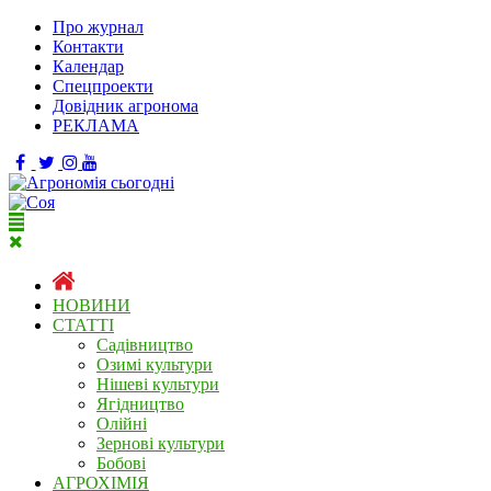
Про журнал
Контакти
Календар
Спецпроекти
Довідник агронома
РЕКЛАМА
НОВИНИ
СТАТТІ
Садівництво
Озимі культури
Нішеві культури
Ягідництво
Олійні
Зернові культури
Бобові
АГРОХІМІЯ