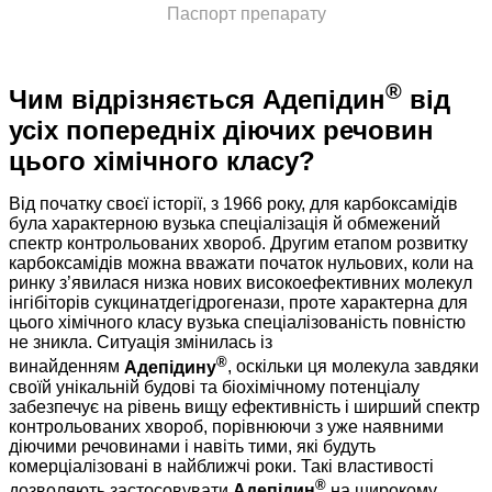
Паспорт препарату
®
Чим відрізняється Адепідин
від
усіх попередніх діючих речовин
цього хімічного класу?
Від початку своєї історії, з 1966 року, для карбоксамідів
була характерною вузька спеціалізація й обмежений
спектр контрольованих хвороб. Другим етапом розвитку
карбоксамідів можна вважати початок нульових, коли на
ринку з’явилася низка нових високоефективних молекул
інгібіторів сукцинатдегідрогенази, проте характерна для
цього хімічного класу вузька спеціалізованість повністю
не зникла. Ситуація змінилась із
®
винайденням
Адепідину
, оскільки ця молекула завдяки
своїй унікальній будові та біохімічному потенціалу
забезпечує на рівень вищу ефективність і ширший спектр
контрольованих хвороб, порівнюючи з уже наявними
діючими речовинами і навіть тими, які будуть
комерціалізовані в найближчі роки. Такі властивості
®
дозволяють застосовувати
Адепідин
на широкому