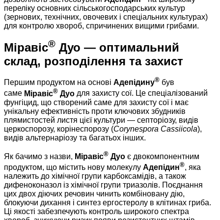
переліку основних сільськогосподарських культур
(зернових, технічних, овочевих і спеціальних культурах)
для контролю хвороб, спричинених вищими грибами.
®
Міравіс
Дуо — оптимальний
склад, розподілення та захист
®
Першим продуктом на основі
Адепідину
був
®
саме
Міравіс
Дуо
для захисту сої. Це спеціалізований
фунгіцид, що створений саме для захисту сої і має
унікальну ефективність проти ключових збудників
плямистостей листя цієї культури — септоріозу, видів
церкоспорозу, корінеспорозу (
Corynespora Cassiicola
),
видів альтернаріозу та багатьох інших.
®
Як бачимо з назви,
Міравіс
Дуо
є двокомпонентним
®
продуктом, що містить нову молекулу
Адепідин
, яка
належить до хімічної групи карбоксамідів, а також
дифеноконазол із хімічної групи триазолів. Поєднання
цих двох діючих речовин чинить комбіновану дію,
блокуючи дихання і синтез ергостеролу в клітинах гриба.
Ці якості забезпечують контроль широкого спектра