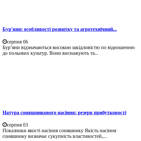
Бур'яни: особливості розвитку та агротехнічний...
серпня 06
Бур’яни відзначаються високою шкідливістю по відношенню
до польових культур. Вони виснажують та...
Натура соняшникового насіння: резерв прибутковості
серпня 03
Показники якості насіння соняшнику Якість насіння
соняшнику визначає сукупність властивостей,...