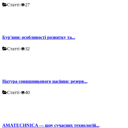
Статті
27
Бур'яни: особливості розвитку та...
Статті
32
Натура соняшникового насіння: резерв...
Статті
40
AMATECHNICA — шоу сучасних технологій...