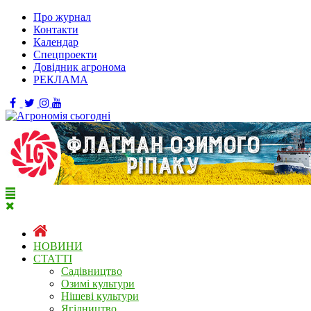
Про журнал
Контакти
Календар
Спецпроекти
Довідник агронома
РЕКЛАМА
НОВИНИ
СТАТТІ
Садівництво
Озимі культури
Нішеві культури
Ягідництво