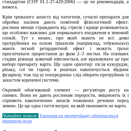
стандартом (СОУ 01.1-37-429:2006) — це не рекомендація, а
вимога.
Крім тривалого захисту від патогенів, сучасні препарати для
обробки насіння дають помітний фізіологічний ефект:
рослини менше страждають від стресів і краще розвиваються,
що особливо важливо для нормального входження в зимовий
спокій. Тут є нюанс, про який знають не всі: деякі
протруйники на основі триазолів (наприклад, тебуконазол)
мають легкий ретардантний ефект і можуть трохи
пригнічувати проростання до фази 2–3 листки. На пізніших
стадіях різниця зазвичай нівелюється, але враховувати це при
виборі препарату варто. Ще один орієнтир: після кукурудзи,
ріпаку, сої чи гороху в рештках накопичується збудник
фузаріозу, тож під ці попередники слід обирати протруйник із
захистом кореневої системи.
Окремий обов'язковий елемент — регулятори росту на
озимих. Вони не дають рослинам перерости, зміцнюють їх і
сприяють накопиченню запасів поживних речовин перед
зимою. Це ще одна стаття витрат, на якій економити не варто.
Читайте також:
Економія на протруйнику обертається
втратою поля