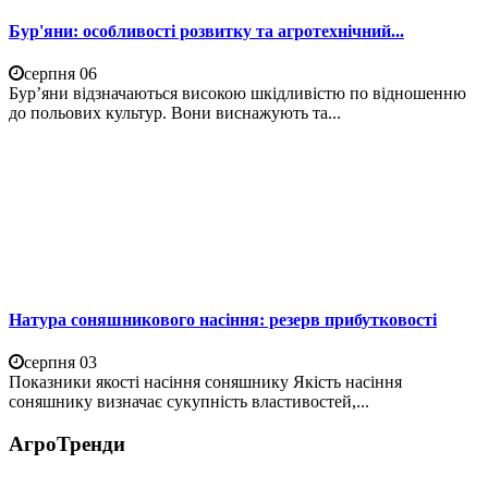
Бур'яни: особливості розвитку та агротехнічний...
серпня 06
Бур’яни відзначаються високою шкідливістю по відношенню
до польових культур. Вони виснажують та...
Натура соняшникового насіння: резерв прибутковості
серпня 03
Показники якості насіння соняшнику Якість насіння
соняшнику визначає сукупність властивостей,...
АгроТренди