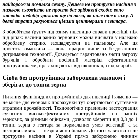
найдорожча помилка сезону. Дешеве не протруєне насіння з
низькою схожістю не просто дає зріджені сходи: воно
закладає недобір урожаю ще до того, як поле піде в зиму. А
деякі втрати рахуються цілими центнерами з гектара.
З обробітком ґрунту під озиму пшеницю справи простіші, ніж
під ріпак: насіння ранніх зернових можна висівати у належно
оброблену стерню, заощаджуючи на пальному. Але ця
простота оманлива — вона працює лише за бездоганного
дотримання технології. Доведеться гарантовано зняти загрозу
бур'янів і обробити посівний матеріал ефективними
протруйниками, що захищають і від шкідників, і від хвороб.
Сівба без протруйника заборонена законом і
зберігає до тонни зерна
Питання фунгіцидних протруйників для пшениці і ячменю —
не місце для економії: прорахунки тут обертаються суттєвими
втратами врожайності. Технологічно правильне застосування
сучасних високоефективних протруйників на ранніх
зернових, за різними оцінками, дозволяє зберегти від 0,3 до 1
тонни зерна з гектара за нормальних умов вегетації, а за
несприятливих — незрівнянно більше. До того ж висівати не
протруєне насіння в Україні прямо заборонено чинним