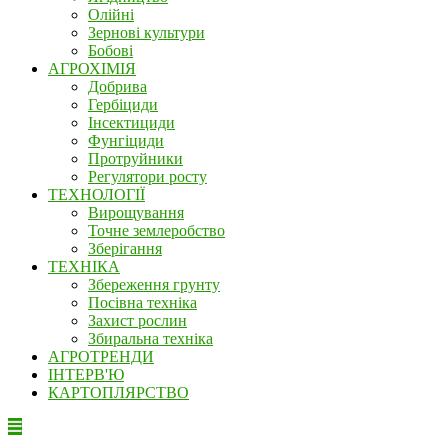
Олійні
Зернові культури
Бобові
АГРОХІМІЯ
Добрива
Гербіциди
Інсектициди
Фунгіциди
Протруйники
Регулятори росту
ТЕХНОЛОГІЇ
Вирощування
Точне землеробство
Зберігання
ТЕХНІКА
Збереження грунту
Посівна техніка
Захист рослин
Збиральна техніка
АГРОТРЕНДИ
ІНТЕРВ'Ю
КАРТОПЛЯРСТВО