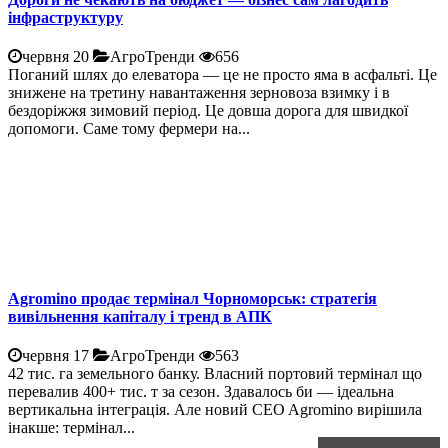
інфраструктуру
червня 20
АгроТренди
656
Поганий шлях до елеватора — це не просто яма в асфальті. Це
знижене на третину навантаження зерновоза взимку і в
бездоріжжя зимовий період. Це довша дорога для швидкої
допомоги. Саме тому фермери на...
Agromino продає термінал Чорноморськ: стратегія
вивільнення капіталу і тренд в АПК
червня 17
АгроТренди
563
42 тис. га земельного банку. Власний портовий термінал що
перевалив 400+ тис. т за сезон. Здавалось би — ідеальна
вертикальна інтеграція. Але новий CEO Agromino вирішила
інакше: термінал...