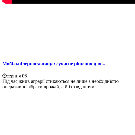
Мобільні зерносховища: сучасне рішення для...
серпня 06
Під час жнив аграрії стикаються не лише з необхідністю
оперативно зібрати врожай, а й із завданням...