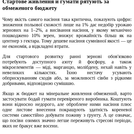
Стартове живлення й гумати рятують за
обмеженого бюджету
Чому якість самого насіння така критична, показують цифри:
зниження польової схожості лише на 1% дає недобір урожаю
зернових на 1–2%, а висівання насіння, у якому механічно
пошкоджено 10% зерен, знижує врожайність більш як на
центнер з гектара. Тому дешеве насіння сумнівної якості — це
не економія, а відкладені втрати.
Для стартового розвитку ранні зернові обов'язково
потребують доступного азоту й фосфору, а також
мікроелементів — міді, марганцю, молібдену, нехай навіть у
невеликих кількостях. Їхню нестачу усувають
обприскуванням сходів або, за можливості сівби з рідкими
добривами, відповідною сумішшю.
Якщо ж бюджет на мінеральне живлення обмежений, варто
застосувати бодай гумати перевіреного виробника. Коштують
вони відносно недорого, але оброблене ними насіння плюс
одне листове внесення покращують здатність кореневої
системи самостійно добувати поживу з ґрунту. А це означає,
що посіви озимих значно легше переживуть стресові періоди,
яких не бракує вже восени.