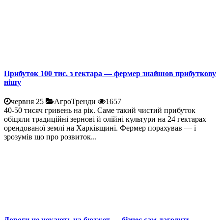
Прибуток 100 тис. з гектара — фермер знайшов прибуткову
нішу
червня 25
АгроТренди
1657
40-50 тисяч гривень на рік. Саме такий чистий прибуток
обіцяли традиційні зернові й олійні культури на 24 гектарах
орендованої землі на Харківщині. Фермер порахував — і
зрозумів що про розвиток...
Дороги не чекають на бюджет — бізнес сам лагодить