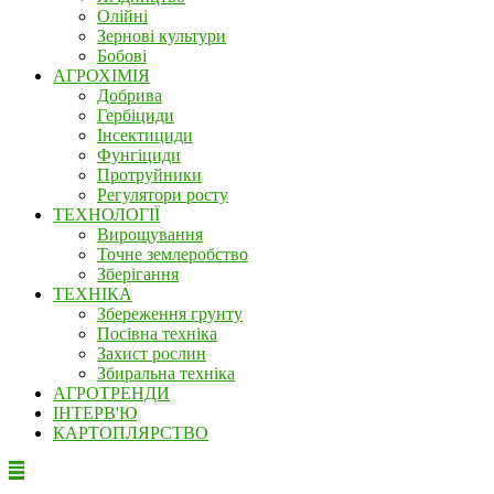
Олійні
Зернові культури
Бобові
АГРОХІМІЯ
Добрива
Гербіциди
Інсектициди
Фунгіциди
Протруйники
Регулятори росту
ТЕХНОЛОГІЇ
Вирощування
Точне землеробство
Зберігання
ТЕХНІКА
Збереження грунту
Посівна техніка
Захист рослин
Збиральна техніка
АГРОТРЕНДИ
ІНТЕРВ'Ю
КАРТОПЛЯРСТВО