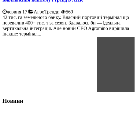
червня 17
АгроТренди
569
42 тис. га земельного банку. Власний портовий термінал що
перевалив 400+ тис. т за сезон. Здавалось би — ідеальна
вертикальна інтеграція. Але новий CEO Agromino вирішила
інакше: термінал...
Новини