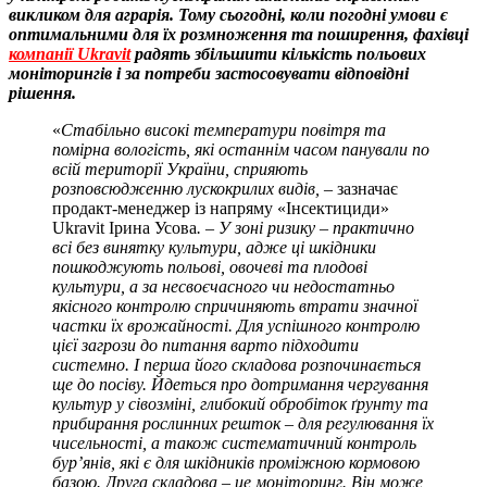
викликом для аграрія. Тому сьогодні, коли погодні умови є
оптимальними для їх розмноження та поширення, фахівці
компанії Ukravit
радять збільшити кількість польових
моніторингів і за потреби застосовувати відповідні
рішення.
«
Стабільно високі температури повітря та
помірна вологість, які останнім часом панували по
всій території України, сприяють
розповсюдженню лускокрилих видів, –
зазначає
продакт-менеджер із напряму «Інсектициди»
Ukravit Ірина Усова
. – У зоні ризику – практично
всі без винятку культури, адже ці шкідники
пошкоджують польові, овочеві та плодові
культури, а за несвоєчасного чи недостатньо
якісного контролю спричиняють втрати значної
частки їх врожайності. Для успішного контролю
цієї загрози до питання варто підходити
системно. І перша його складова розпочинається
ще до посіву. Йдеться про дотримання чергування
культур у сівозміні, глибокий обробіток ґрунту та
прибирання рослинних решток – для регулювання їх
чисельності, а також систематичний контроль
бур’янів, які є для шкідників проміжною кормовою
базою. Друга складова – це моніторинг. Він може