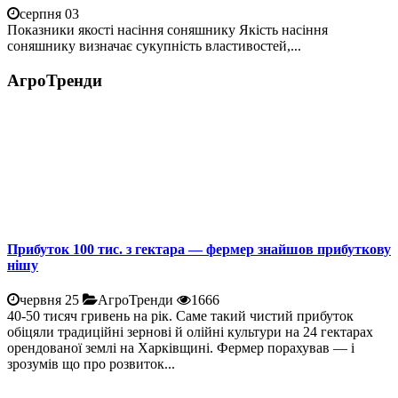
серпня 03
Показники якості насіння соняшнику Якість насіння
соняшнику визначає сукупність властивостей,...
АгроТренди
Прибуток 100 тис. з гектара — фермер знайшов прибуткову
нішу
червня 25
АгроТренди
1666
40-50 тисяч гривень на рік. Саме такий чистий прибуток
обіцяли традиційні зернові й олійні культури на 24 гектарах
орендованої землі на Харківщині. Фермер порахував — і
зрозумів що про розвиток...