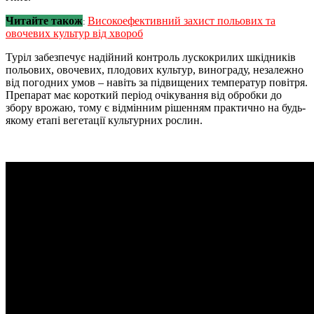
Читайте також
Високоефективний захист польових та
:
овочевих культур від хвороб
Туріл забезпечує надійний контроль лускокрилих шкідників
польових, овочевих, плодових культур, винограду, незалежно
від погодних умов – навіть за підвищених температур повітря.
Препарат має короткий період очікування від обробки до
збору врожаю, тому є відмінним рішенням практично на будь-
якому етапі вегетації культурних рослин.