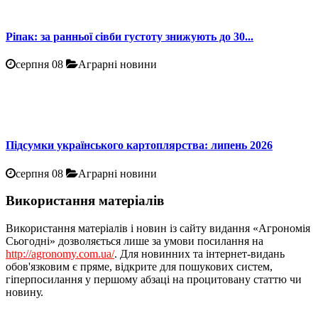
Ріпак: за ранньої сівби густоту знижують до 30...
серпня 08
Аграрні новини
Підсумки українського картоплярства: липень 2026
серпня 08
Аграрні новини
Використання матеріалів
Використання матеріалів і новин із сайту видання «Агрономія
Сьогодні» дозволяється лише за умови посилання на
http://agronomy.com.ua/
. Для новинних та інтернет-видань
обов'язковим є пряме, відкрите для пошукових систем,
гіперпосилання у першому абзаці на процитовану статтю чи
новину.