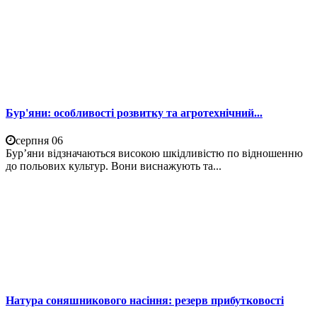
Бур'яни: особливості розвитку та агротехнічний...
серпня 06
Бур’яни відзначаються високою шкідливістю по відношенню
до польових культур. Вони виснажують та...
Натура соняшникового насіння: резерв прибутковості