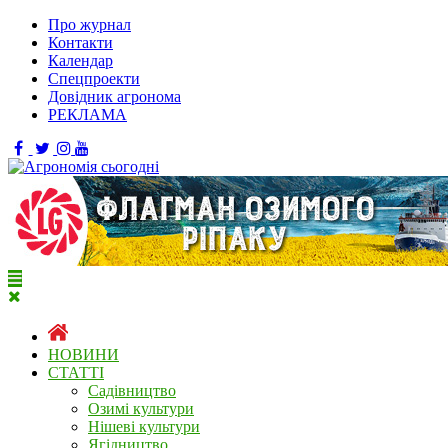
Про журнал
Контакти
Календар
Спецпроекти
Довідник агронома
РЕКЛАМА
НОВИНИ
СТАТТІ
Садівництво
Озимі культури
Нішеві культури
Ягідництво