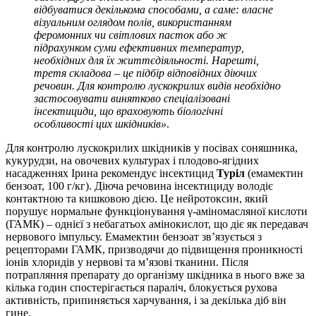
відбуватися декількома способами, а саме: власне
візуальним оглядом полів, використанням
феромонних чи світлових пасток або ж
підрахунком суми ефективних температур,
необхідних для їх життєдіяльності. Нарешті,
третя складова – це підбір відповідних діючих
речовин. Для контролю лускокрилих видів необхідно
застосовувати винятково спеціалізовані
інсектициди, що враховують біологічні
особливості цих шкідників»
.
Для контролю лускокрилих шкідників у посівах соняшника,
кукурудзи, на овочевих культурах і плодово-ягідних
насадженнях Ірина рекомендує інсектицид
Туріл
(емамектин
бензоат, 100 г/кг). Діюча речовина інсектициду володіє
контактною та кишковою дією. Це нейротоксин, який
порушує нормальне функціонування γ-аміномасляної кислоти
(ГАМК) – однієї з небагатьох амінокислот, що діє як передавач
нервового імпульсу. Емамектин бензоат зв’язується з
рецепторами ГАМК, призводячи до підвищення проникності
іонів хлоридів у нервові та м’язові тканини. Після
потрапляння препарату до організму шкідника в нього вже за
кілька годин спостерігається параліч, блокується рухова
активність, припиняється харчування, і за декілька діб він
гине.