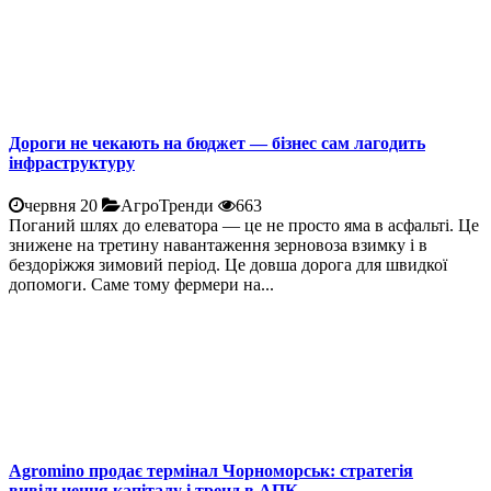
Дороги не чекають на бюджет — бізнес сам лагодить
інфраструктуру
червня 20
АгроТренди
663
Поганий шлях до елеватора — це не просто яма в асфальті. Це
знижене на третину навантаження зерновоза взимку і в
бездоріжжя зимовий період. Це довша дорога для швидкої
допомоги. Саме тому фермери на...
Agromino продає термінал Чорноморськ: стратегія
вивільнення капіталу і тренд в АПК