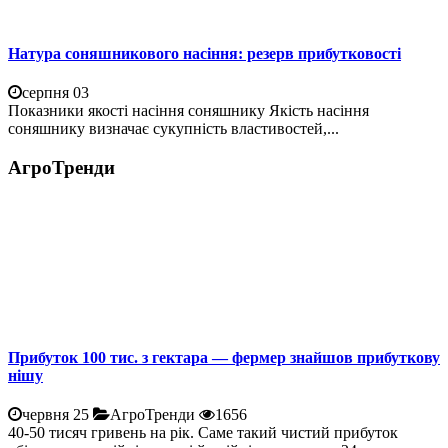
Натура соняшникового насіння: резерв прибутковості
серпня 03
Показники якості насіння соняшнику Якість насіння
соняшнику визначає сукупність властивостей,...
АгроТренди
Прибуток 100 тис. з гектара — фермер знайшов прибуткову
нішу
червня 25
АгроТренди
1656
40-50 тисяч гривень на рік. Саме такий чистий прибуток