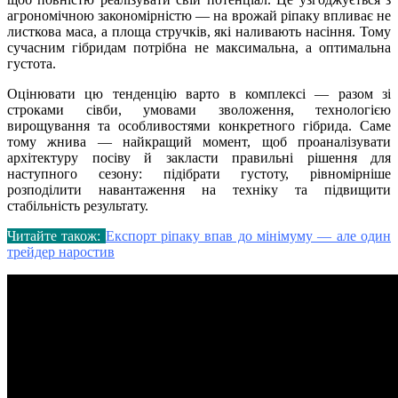
агрономічною закономірністю — на врожай ріпаку впливає не
листкова маса, а площа стручків, які наливають насіння. Тому
сучасним гібридам потрібна не максимальна, а оптимальна
густота.
Оцінювати цю тенденцію варто в комплексі — разом зі
строками сівби, умовами зволоження, технологією
вирощування та особливостями конкретного гібрида. Саме
тому жнива — найкращий момент, щоб проаналізувати
архітектуру посіву й закласти правильні рішення для
наступного сезону: підібрати густоту, рівномірніше
розподілити навантаження на техніку та підвищити
стабільність результату.
Читайте також:
Експорт ріпаку впав до мінімуму — але один
трейдер наростив