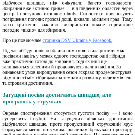
відбулося швидше, ніж очікували багато господарств.
Збирання вже активно триває — від південних областей через
центр і поступово охоплює північ. Синоптики прогнозують
погіршення погоди: грозові дощі, шквали, місцями град. Тому
зараз критично важливо використати кожне сприятливе
погодне «вікно» для збирання.
Про це повідомляє
сторінка DSV Ukraina у Facebook.
Під час об'їзду полів особливо помітною стала різниця між
посівами навіть у межах одного господарства: одні гібриди
вже практично готові до збирання, тоді як інші ще
залишаються зеленими й продовжують налив насіння. За
однакових умов вирощування сезон яскраво продемонстрував
відмінності між гібридами за темпами розвитку, перезимівлею
та строками достигання.
Загущені посіви достигають швидше, але
програють у стручках
Окреме спостереження стосується густоти посіву — і воно
суперечить інтуїції. На загущених ділянках достигання
відбувалося швидше, проте продуктивний стручковий ярус
формувався менш потужним: рослинам бракувало простору,
щоб повністю реалізувати свій потенціал. Це узгоджується з