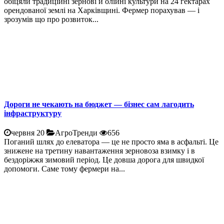
обіцяли традиційні зернові й олійні культури на 24 гектарах
орендованої землі на Харківщині. Фермер порахував — і
зрозумів що про розвиток...
Дороги не чекають на бюджет — бізнес сам лагодить
інфраструктуру
червня 20
АгроТренди
656
Поганий шлях до елеватора — це не просто яма в асфальті. Це
знижене на третину навантаження зерновоза взимку і в
бездоріжжя зимовий період. Це довша дорога для швидкої
допомоги. Саме тому фермери на...