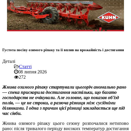
Густота посіву озимого ріпаку та її вплив на врожайність і достигання
Деталі
Статті
08 липня 2026
272
Жнива озимого ріпаку стартували цьогоріч аномально рано
— спека прискорила достигання настільки, що багато
господарств не очікували. Але головне, що показав об'їзд
полів, — це не строки, а разюча різниця між сусідніми
ділянками. І одна з причин цієї різниці закладається ще під
час сівби.
Жнива озимого ріпаку цього сезону розпочалися нетипово
рано: після тривалого періоду високих температур достигання