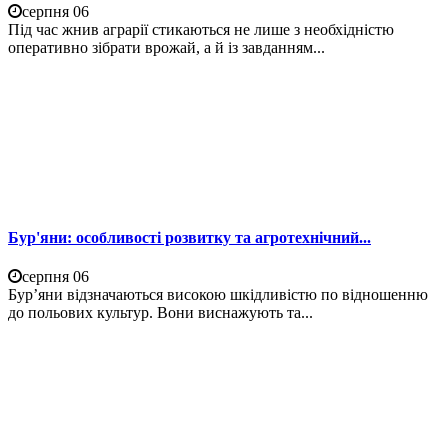
серпня 06
Під час жнив аграрії стикаються не лише з необхідністю
оперативно зібрати врожай, а й із завданням...
Бур'яни: особливості розвитку та агротехнічний...
серпня 06
Бур’яни відзначаються високою шкідливістю по відношенню
до польових культур. Вони виснажують та...