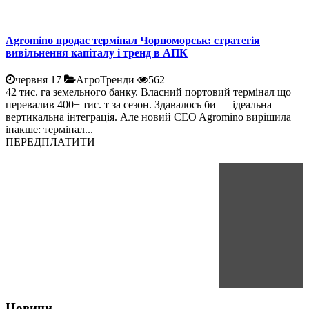
Agromino продає термінал Чорноморськ: стратегія
вивільнення капіталу і тренд в АПК
червня 17
АгроТренди
562
42 тис. га земельного банку. Власний портовий термінал що
перевалив 400+ тис. т за сезон. Здавалось би — ідеальна
вертикальна інтеграція. Але новий CEO Agromino вирішила
інакше: термінал...
ПЕРЕДПЛАТИТИ
Новини