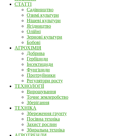
СТАТТІ
Садівництво
Озимі культури
Нішеві культури
Ягідництво
Олійні
Зернові культури
Бобові
АГРОХІМІЯ
Добрива
Гербіциди
Інсектициди
Фунгіциди
Протруйники
Регулятори росту
ТЕХНОЛОГІЇ
Вирощування
Точне землеробство
Зберігання
ТЕХНІКА
Збереження грунту
Посівна техніка
Захист рослин
Збиральна техніка
АГРОТРЕНДИ