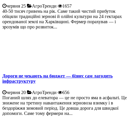
червня 25
АгроТренди
1657
40-50 тисяч гривень на рік. Саме такий чистий прибуток
обіцяли традиційні зернові й олійні культури на 24 гектарах
орендованої землі на Харківщині. Фермер порахував — і
зрозумів що про розвиток...
Дороги не чекають на бюджет — бізнес сам лагодить
інфраструктуру
червня 20
АгроТренди
656
Поганий шлях до елеватора — це не просто яма в асфальті. Це
знижене на третину навантаження зерновоза взимку і в
бездоріжжя зимовий період. Це довша дорога для швидкої
допомоги. Саме тому фермери на...