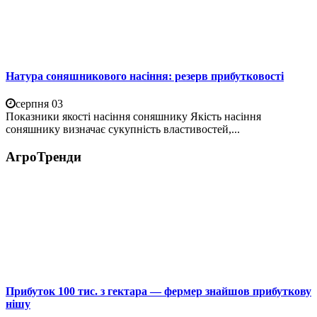
Натура соняшникового насіння: резерв прибутковості
серпня 03
Показники якості насіння соняшнику Якість насіння
соняшнику визначає сукупність властивостей,...
АгроТренди
Прибуток 100 тис. з гектара — фермер знайшов прибуткову
нішу