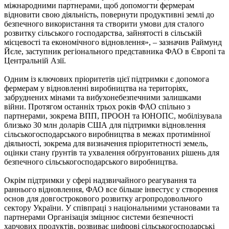
міжнародними партнерами, щоб допомогти фермерам
відновити свою діяльність, повернути продуктивні землі до
безпечного використання та створити умови для сталого
розвитку сільського господарства, зайнятості в сільській
місцевості та економічного відновлення», – зазначив Раймунд
Йєле, заступник регіонального представника ФАО в Європі та
Центральній Азії.
Одним із ключових пріоритетів цієї підтримки є допомога
фермерам у відновленні виробництва на територіях,
забруднених мінами та вибухонебезпечними залишками
війни. Протягом останніх трьох років ФАО спільно з
партнерами, зокрема ВПП, ПРООН та ЮНОПС, мобілізувала
близько 30 млн доларів США для підтримки відновлення
сільськогосподарського виробництва в межах протимінної
діяльності, зокрема для визначення пріоритетності земель,
оцінки стану ґрунтів та ухвалення обґрунтованих рішень для
безпечного сільськогосподарського виробництва.
Окрім підтримки у сфері надзвичайного реагування та
раннього відновлення, ФАО все більше інвестує у створення
основ для довгострокового розвитку агропродовольчого
сектору України. У співпраці з національними установами та
партнерами Організація зміцнює системи безпечності
харчових продуктів, розвиває цифрові сільськогосподарські