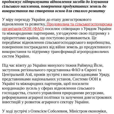
продовжує підтримувати відновлення засобів до існування
сільського населення, повернення продуктивних земель до
використання та створення основ для сталого розвитку
У міру переходу України до етапу довгострокового
відновлення та розвитку,
Продовольча та сільськогосподарська
організація ООН (ФАО)
посилює співпрацю з Урядом України
та міжнародними партнерами, узгоджуючи свою підтримку з
пріоритетами країни, що поступово розвиваються. Це
передбачає відновлення сільськогосподарського виробництва,
повернення постраждалих від війни земель до продуктивного
використання та підтримку трансформації агропродовольчих
систем України.
Під час візиту до України минулого тижня Раймунд Йєле,
заступник регіонального представника ФАО в Європі та
Центральній Азії, провів зустрічі з високопосадовцями Уряду,
представниками національних установ, Системи ООН в
Україні та міжнародних партнерів, щоб посилити
координацію зусиль у сферах відновлення сільського
господарства, сталого управління природними ресурсами,
реформування аграрної політики та залучення довгострокових
інвестицій у розвиток аграрного сектору України.
У ході зустрічі з Олексієм Соболевим, Міністром економіки,