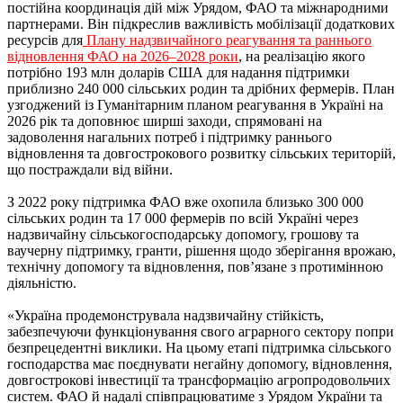
постійна координація дій між Урядом, ФАО та міжнародними
партнерами. Він підкреслив важливість мобілізації додаткових
ресурсів для
Плану надзвичайного реагування та раннього
відновлення ФАО на 2026–2028 роки
, на реалізацію якого
потрібно 193 млн доларів США для надання підтримки
приблизно 240 000 сільських родин та дрібних фермерів. План
узгоджений із Гуманітарним планом реагування в Україні на
2026 рік та доповнює ширші заходи, спрямовані на
задоволення нагальних потреб і підтримку раннього
відновлення та довгострокового розвитку сільських територій,
що постраждали від війни.
З 2022 року підтримка ФАО вже охопила близько 300 000
сільських родин та 17 000 фермерів по всій Україні через
надзвичайну сільськогосподарську допомогу, грошову та
ваучерну підтримку, гранти, рішення щодо зберігання врожаю,
технічну допомогу та відновлення, пов’язане з протимінною
діяльністю.
«Україна продемонструвала надзвичайну стійкість,
забезпечуючи функціонування свого аграрного сектору попри
безпрецедентні виклики. На цьому етапі підтримка сільського
господарства має поєднувати негайну допомогу, відновлення,
довгострокові інвестиції та трансформацію агропродовольчих
систем. ФАО й надалі співпрацюватиме з Урядом України та