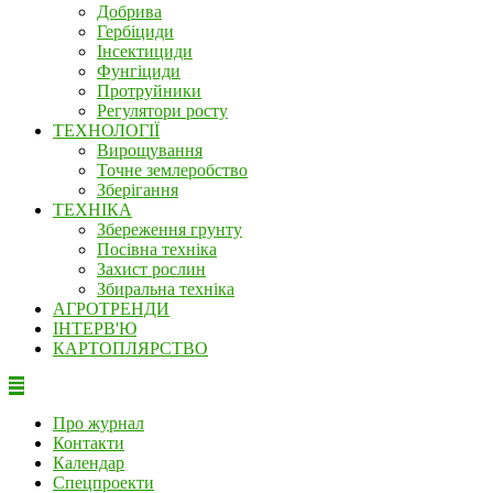
Добрива
Гербіциди
Інсектициди
Фунгіциди
Протруйники
Регулятори росту
ТЕХНОЛОГІЇ
Вирощування
Точне землеробство
Зберігання
ТЕХНІКА
Збереження грунту
Посівна техніка
Захист рослин
Збиральна техніка
АГРОТРЕНДИ
ІНТЕРВ'Ю
КАРТОПЛЯРСТВО
Про журнал
Контакти
Календар
Спецпроекти