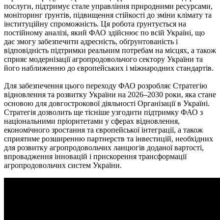
послуги, підтримує стале управління природними ресурсами,
моніторинг ґрунтів, підвищення стійкості до зміни клімату та
інституційну спроможність. Ця робота ґрунтується на
постійному аналізі, який ФАО здійснює по всій Україні, що
дає змогу забезпечити адресність, обґрунтованість і
відповідність підтримки реальним потребам на місцях, а також
сприяє модернізації агропродовольчого сектору України та
його наближенню до європейських і міжнародних стандартів.
Для забезпечення цього переходу ФАО розробляє Стратегію
відновлення та розвитку України на 2026–2030 роки, яка стане
основою для довгострокової діяльності Організації в Україні.
Стратегія дозволить ще тісніше узгодити підтримку ФАО з
національними пріоритетами у сферах відновлення,
економічного зростання та європейської інтеграції, а також
сприятиме розширенню партнерств та інвестицій, необхідних
для розвитку агропродовольчих ланцюгів доданої вартості,
впровадження інновацій і прискорення трансформації
агропродовольчих систем України.