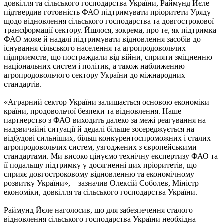
довкілля та сільського господарства України, Раймунд Йєле
підтвердив готовність ФАО підтримувати пріоритети Уряду
щодо відновлення сільського господарства та довгострокової
трансформації сектору. Йшлося, зокрема, про те, як підтримка
ФАО може й надалі підтримувати відновлення засобів до
існування сільського населення та агропродовольчих
підприємств, що постраждали від війни, сприяти зміцненню
національних систем і політик, а також наближенню
агропродовольчого сектору України до міжнародних
стандартів.
«Аграрний сектор України залишається основою економіки
країни, продовольчої безпеки та відновлення. Наше
партнерство з ФАО виходить далеко за межі реагування на
надзвичайні ситуації й дедалі більше зосереджується на
відбудові сильніших, більш конкурентоспроможних і сталих
агропродовольчих систем, узгоджених з європейськими
стандартами. Ми високо цінуємо технічну експертизу ФАО та
її подальшу підтримку у досягненні цих пріоритетів, що
сприяє довгостроковому відновленню та економічному
розвитку України», – зазначив Олексій Соболев, Міністр
економіки, довкілля та сільського господарства України.
Раймунд Йєле наголосив, що для забезпечення сталого
відновлення сільського господарства України необхідна