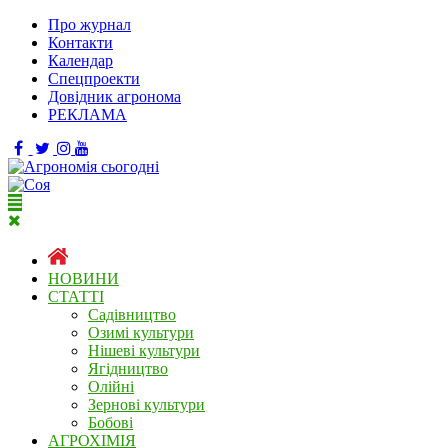
Про журнал
Контакти
Календар
Спецпроекти
Довідник агронома
РЕКЛАМА
НОВИНИ
СТАТТІ
Садівництво
Озимі культури
Нішеві культури
Ягідництво
Олійні
Зернові культури
Бобові
АГРОХІМІЯ