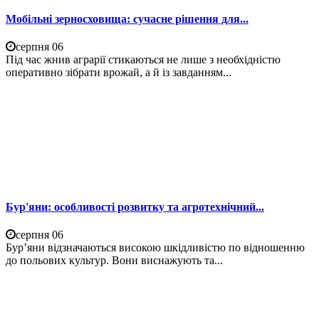
Мобільні зерносховища: сучасне рішення для...
серпня 06
Під час жнив аграрії стикаються не лише з необхідністю
оперативно зібрати врожай, а й із завданням...
Бур'яни: особливості розвитку та агротехнічний...
серпня 06
Бур’яни відзначаються високою шкідливістю по відношенню
до польових культур. Вони виснажують та...