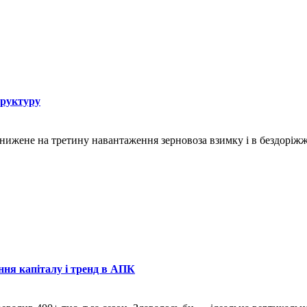
труктуру
знижене на третину навантаження зерновоза взимку і в бездоріж
ння капіталу і тренд в АПК