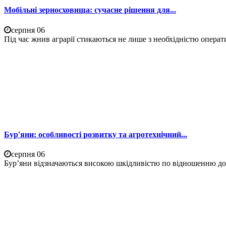
Мобільні зерносховища: сучасне рішення для...
серпня 06
Під час жнив аграрії стикаються не лише з необхідністю операти
Бур'яни: особливості розвитку та агротехнічний...
серпня 06
Бур’яни відзначаються високою шкідливістю по відношенню до 