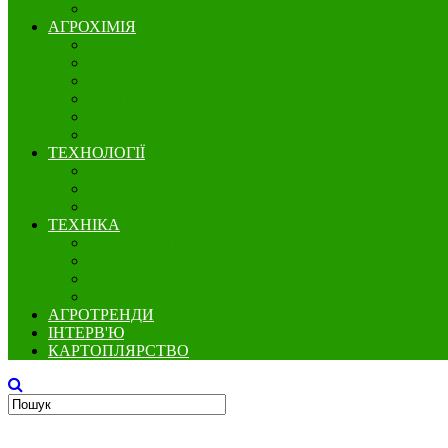
Бобові
АГРОХІМІЯ
Добрива
Гербіциди
Інсектициди
Фунгіциди
Протруйники
Регулятори росту
ТЕХНОЛОГІЇ
Вирощування
Точне землеробство
Зберігання
ТЕХНІКА
Збереження грунту
Посівна техніка
Захист рослин
Збиральна техніка
АГРОТРЕНДИ
ІНТЕРВ'Ю
КАРТОПЛЯРСТВО