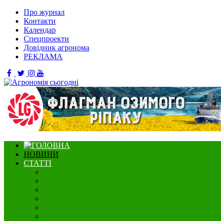
Про журнал
Контакти
Календар
Спецпроекти
Довідник агронома
РЕКЛАМА
НОВИНИ
СТАТТІ
Садівництво
Озимі культури
Нішеві культури
Ягідництво
Олійні
Зернові культури