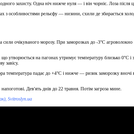
дного захисту. Одна ніч нижче нуля — і він чорніє. Лоза після 
нах з особливостями рельєфу — низини, схили де збирається хол
 сили очікуваного морозу. При заморозках до -3°C агроволокно щ
 що утворюється на пагонах утримує температуру близько 0°C і
у завісу.
ора температура падає до +4°C і нижче — ризик заморозку вночі 
апоготові. Дев'ять днів до 22 травня. Потім загроза мине.
, Svitroslyn.ua