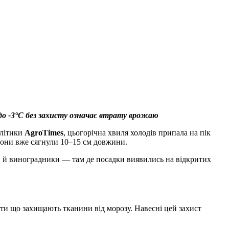
 до -3°C без захисту означає втрату врожаю
алітики
AgroTimes
, цьогорічна хвиля холодів припала на пік
пагони вже сягнули 10–15 см довжини.
и й виноградники — там де посадки виявились на відкритих
оти що захищають тканини від морозу. Навесні цей захист