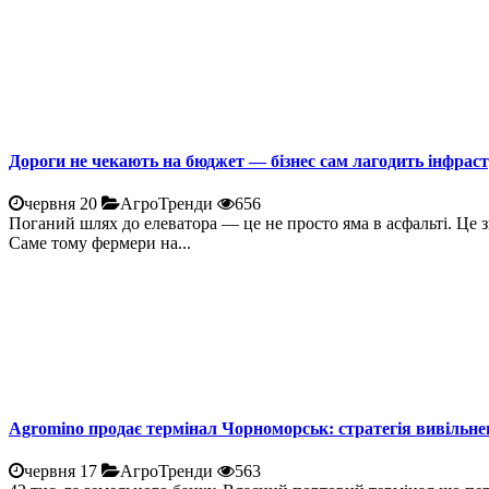
Дороги не чекають на бюджет — бізнес сам лагодить інфрас
червня 20
АгроТренди
656
Поганий шлях до елеватора — це не просто яма в асфальті. Це 
Саме тому фермери на...
Agromino продає термінал Чорноморськ: стратегія вивільне
червня 17
АгроТренди
563