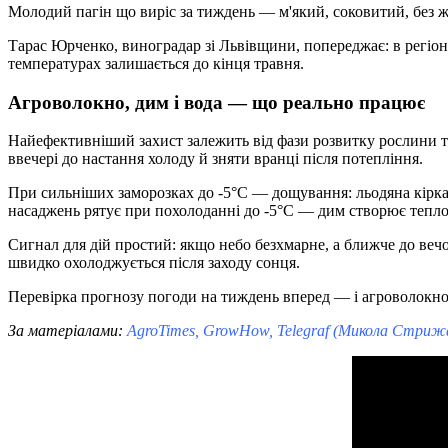
Молодий пагін що виріс за тиждень — м'який, соковитий, без жо
Тарас Юрченко, виноградар зі Львівщини, попереджає: в регіо
температурах залишається до кінця травня.
Агроволокно, дим і вода — що реально працює
Найефективніший захист залежить від фази розвитку рослини та
ввечері до настання холоду й зняти вранці після потепління.
При сильніших заморозках до -5°C — дощування: льодяна кірка
насаджень рятує при похолоданні до -5°C — дим створює теплов
Сигнал для дій простий: якщо небо безхмарне, а ближче до веч
швидко охолоджується після заходу сонця.
Перевірка прогнозу погоди на тиждень вперед — і агроволокно н
За матеріалами:
AgroTimes, GrowHow, Telegraf (Микола Стрижак)