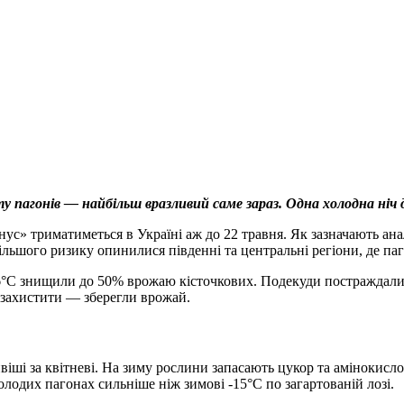
ту пагонів — найбільш вразливий саме зараз. Одна холодна ніч
с» триматиметься в Україні аж до 22 травня. Як зазначають ан
айбільшого ризику опинилися південні та центральні регіони, де 
 -6°C знищили до 50% врожаю кісточкових. Подекуди постраждал
г захистити — зберегли врожай.
віші за квітневі. На зиму рослини запасають цукор та амінокисл
олодих пагонах сильніше ніж зимові -15°C по загартованій лозі.