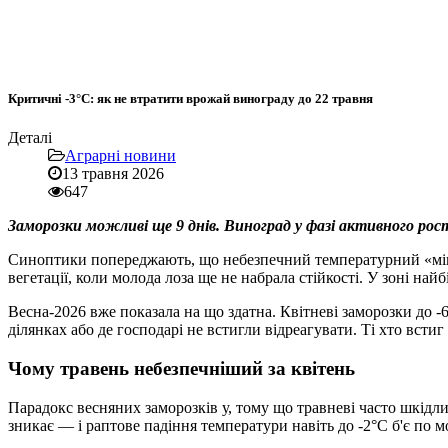
Критичні -3°C: як не втратити врожай винограду до 22 травня
Деталі
Аграрні новини
13 травня 2026
647
Заморозки можливі ще 9 днів. Виноград у фазі активного рос
Синоптики попереджають, що небезпечний температурний «міну
вегетації, коли молода лоза ще не набрала стійкості. У зоні н
Весна-2026 вже показала на що здатна. Квітневі заморозки до
ділянках або де господарі не встигли відреагувати. Ті хто всти
Чому травень небезпечніший за квітень
Парадокс весняних заморозків у, тому що травневі часто шкідли
зникає — і раптове падіння температури навіть до -2°C б'є по м