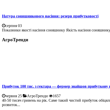
Натура соняшникового насіння: резерв прибутковості
серпня 03
Показники якості насіння соняшнику Якість насіння соняшнику 
АгроТренди
Прибуток 100 тис. з гектара — фермер знайшов прибуткову 
червня 25
АгроТренди
1657
40-50 тисяч гривень на рік. Саме такий чистий прибуток обіцял
розвиток...