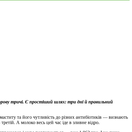
орову тричі. Є простіший шлях: три дні й правильний
маститу та його чутливість до різних антибіотиків — визнають
етій. А молоко весь цей час іде в зливне відро.