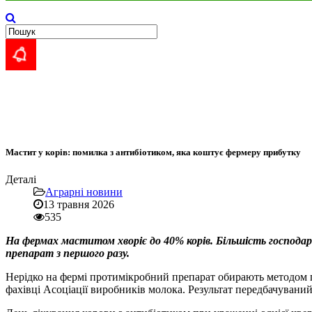
Мастит у корів: помилка з антибіотиком, яка коштує фермеру прибутку
Деталі
Аграрні новини
13 травня 2026
535
На фермах маститом хворіє до 40% корів. Більшість господа
препарат з першого разу.
Нерідко на фермі протимікробний препарат обирають методом пр
фахівці Асоціації виробників молока. Результат передбачувани