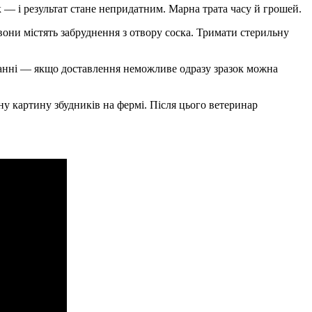
ок — і результат стане непридатним. Марна трата часу й грошей.
ни містять забруднення з отвору соска. Тримати стерильну
уванні — якщо доставлення неможливе одразу зразок можна
ну картину збудників на фермі. Після цього ветеринар