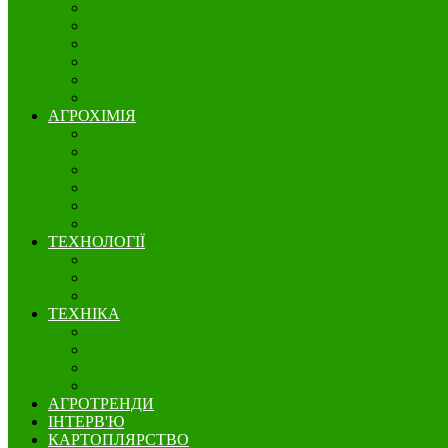
Озимі культури
Нішеві культури
Ягідництво
Олійні
Зернові культури
Бобові
АГРОХІМІЯ
Добрива
Гербіциди
Інсектициди
Фунгіциди
Протруйники
Регулятори росту
ТЕХНОЛОГІЇ
Вирощування
Точне землеробство
Зберігання
ТЕХНІКА
Збереження грунту
Посівна техніка
Захист рослин
Збиральна техніка
АГРОТРЕНДИ
ІНТЕРВ'Ю
КАРТОПЛЯРСТВО