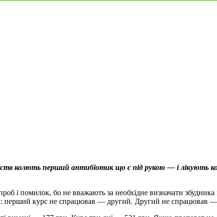
рств колють перший антибіотик що є під рукою — і лікують к
об і помилок, бо не вважають за необхідне визначати збудника 
й: перший курс не спрацював — другий. Другий не спрацював — тр