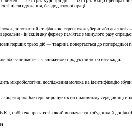
рті вимені — 177 грн. Курс три дні — 531 грн. Якщо препарат не
ості після одужання, без додаткової праці.
локок, золотистий стафілокок, стрептокок уберис або агалактія 
ерсальна» ін'єкція яку фермер пам'ятає з минулого разу спрацьов
довж перших трьох діб — тварина повертається до попередньої 
адоїв або залишається зі зниженою продуктивністю назавжди.
ть мікробіологічні дослідження молока на ідентифікацію збудник
в лабораторію. Бактерії вирощують на поживному середовищі й і
 Kit, набір експрес-тестів який визначає тип збудника й доцільн
ти