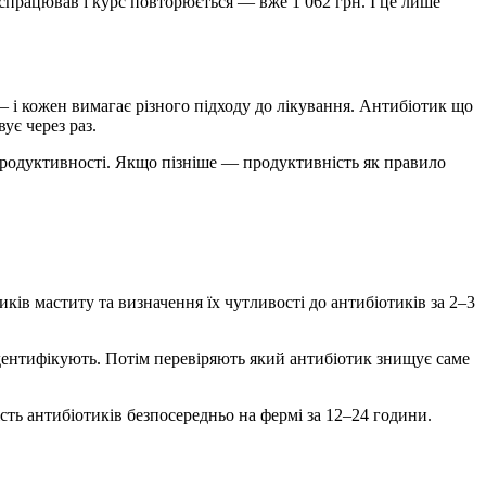
 спрацював і курс повторюється — вже 1 062 грн. І це лише
— і кожен вимагає різного підходу до лікування. Антибіотик що
ує через раз.
продуктивності. Якщо пізніше — продуктивність як правило
ів маститу та визначення їх чутливості до антибіотиків за 2–3
дентифікують. Потім перевіряють який антибіотик знищує саме
ість антибіотиків безпосередньо на фермі за 12–24 години.