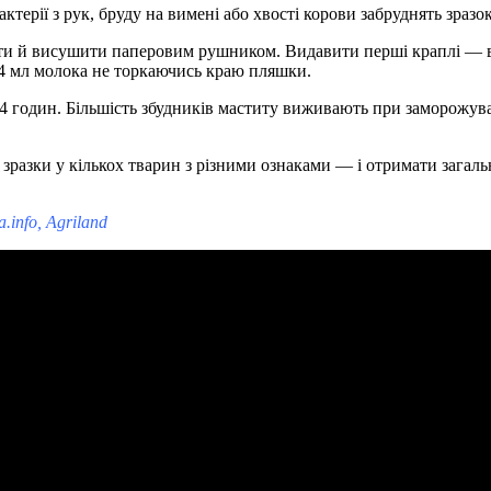
актерії з рук, бруду на вимені або хвості корови забруднять зраз
ти й висушити паперовим рушником. Видавити перші краплі — во
–4 мл молока не торкаючись краю пляшки.
м 24 годин. Більшість збудників маститу виживають при заморож
 зразки у кількох тварин з різними ознаками — і отримати загаль
.info, Agriland