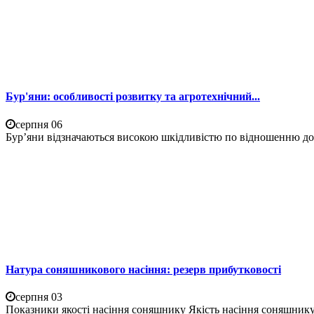
Бур'яни: особливості розвитку та агротехнічний...
серпня 06
Бур’яни відзначаються високою шкідливістю по відношенню до 
Натура соняшникового насіння: резерв прибутковості
серпня 03
Показники якості насіння соняшнику Якість насіння соняшнику 