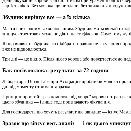
День лікування корови з антибіотиком при ураженні однієї чве
вартість ліків. Без молока що не здано, без зниження продуктивн
Збудник вирішує все — а їх кілька
Мастит не є одним захворюванням. Збудниками зазвичай є стафі
знищує стрептокок може не діяти на стафілокок. Саме тому «унів
Якщо виявити збудника та підібрати правильне лікування впро
вже не відновлюється.
Три дні — це вікно. Після нього корова або повертається до н
Бак посів молока: результат за 72 години
Лабораторія Uman Labs при Асоціації виробників молока проводи
дні від моменту отримання зразка.
Принцип простий: зразок молока від хворої корови потрапляє 
цього збудника — і лише тоді призначають лікування.
Для господарств що хочуть результат ще швидше — існує Mastitis
Зразок що зіпсує весь аналіз — і як цього уникну