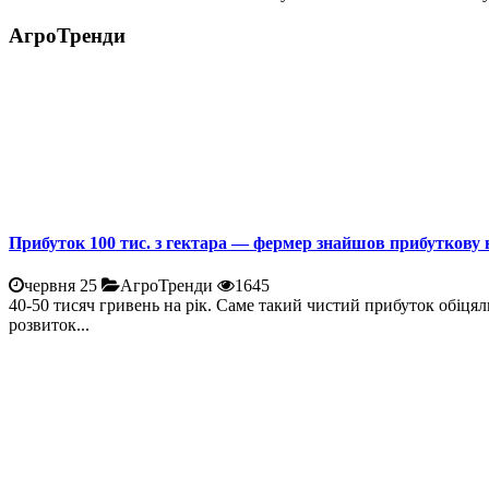
АгроТренди
Прибуток 100 тис. з гектара — фермер знайшов прибуткову 
червня 25
АгроТренди
1645
40-50 тисяч гривень на рік. Саме такий чистий прибуток обіцял
розвиток...