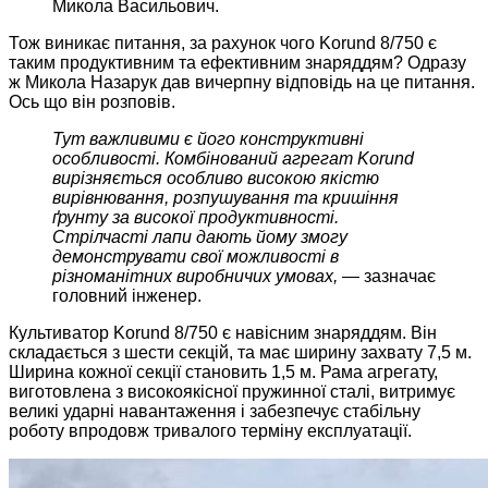
Микола Васильович.
Тож виникає питання, за рахунок чого Korund 8/750 є
таким продуктивним та ефективним знаряддям? Одразу
ж Микола Назарук дав вичерпну відповідь на це питання.
Ось що він розповів.
Тут важливими є його конструктивні
особливості. Комбінований агрегат Korund
вирізняється особливо високою якістю
вирівнювання, розпушування та кришіння
ґрунту за високої продуктивності.
Стрілчасті лапи дають йому змогу
демонструвати свої можливості в
різноманітних виробничих умовах, —
зазначає
головний інженер.
Культиватор Korund 8/750 є навісним знаряддям. Він
складається з шести секцій, та має ширину захвату 7,5 м.
Ширина кожної секції становить 1,5 м. Рама агрегату,
виготовлена з високоякісної пружинної сталі, витримує
великі ударні навантаження і забезпечує стабільну
роботу впродовж тривалого терміну експлуатації.