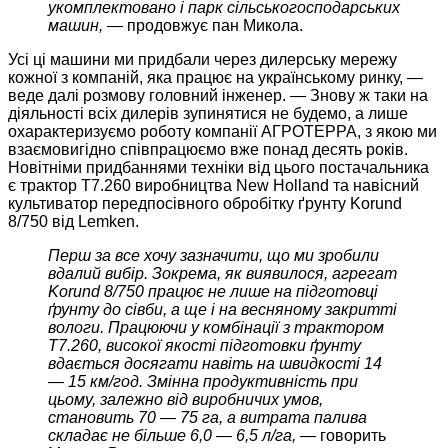
укомплектовано і парк сільськогосподарських
машин, —
продовжує пан Микола.
Усі ці машини ми придбали через дилерську мережу
кожної з компаній, яка працює на українському ринку, —
веде далі розмову головний інженер. — Знову ж таки на
діяльності всіх дилерів зупинятися не будемо, а лише
охарактеризуємо роботу компанії АГРОТЕРРА, з якою ми
взаємовигідно співпрацюємо вже понад десять років.
Новітніми придбаннями техніки від цього постачальника
є трактор Т7.260 виробництва New Holland та навісний
культиватор передпосівного обробітку ґрунту Korund
8/750 від Lemken.
Перш за все хочу зазначити, що ми зробили
вдалий вибір. Зокрема, як виявилося, агрегат
Korund 8/750 працює не лише на підготовці
ґрунту до сівби, а ще і на весняному закритті
вологи. Працюючи у комбінації з трактором
Т7.260, високої якості підготовки ґрунту
вдається досягати навіть на швидкості 14
— 15 км/год. Змінна продуктивність при
цьому, залежно від виробничих умов,
становить 70 — 75 га, а витрата палива
складає не більше 6,0 — 6,5 л/га, —
говорить