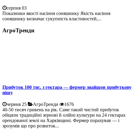
серпня 03
Показники якості насіння соняшнику Якість насіння
соняшнику визначає сукупність властивостей,...
АгроТренди
Прибуток 100 тис. з гектара — фермер знайшов прибуткову
нішу
червня 25
АгроТренди
1676
40-50 тисяч гривень на рік. Саме такий чистий прибуток
обіцяли традиційні зернові й олійні культури на 24 гектарах
орендованої землі на Харківщині. Фермер порахував — і
зрозумів що про розвиток...