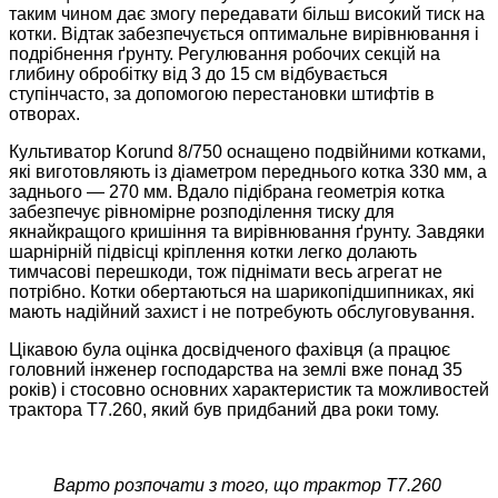
таким чином дає змогу передавати більш високий тиск на
котки. Відтак забезпечується оптимальне вирівнювання і
подрібнення ґрунту. Регулювання робочих секцій на
глибину обробітку від 3 до 15 см відбувається
ступінчасто, за допомогою перестановки штифтів в
отворах.
Культиватор Korund 8/750 оснащено подвійними котками,
які виготовляють із діаметром переднього котка 330 мм, а
заднього — 270 мм. Вдало підібрана геометрія котка
забезпечує рівномірне розподілення тиску для
якнайкращого кришіння та вирівнювання ґрунту. Завдяки
шарнірній підвісці кріплення котки легко долають
тимчасові перешкоди, тож піднімати весь агрегат не
потрібно. Котки обертаються на шарикопідшипниках, які
мають надійний захист і не потребують обслуговування.
Цікавою була оцінка досвідченого фахівця (а працює
головний інженер господарства на землі вже понад 35
років) і стосовно основних характеристик та можливостей
трактора Т7.260, який був придбаний два роки тому.
Варто розпочати з того, що трактор Т7.260