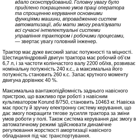
вдало сконструйований. Головну увагу було
приділено покращенню умов праці оператора
та спрощенню керування основними
функціями машини, впровадженню систем
автоматизації, аби мати змогу реалізувати
всі сучасні інтелектуальні системи
управління трактором і робочими процесами,
—
звертає увагу головний інженер.
Трактор має дуже високий запас потужності та міцності.
Шестициліндровий двигун трактора має робочий об’єм
6,7 л, і за частоти колінчастого валу 2200 об/хв, розвиває
номінальну потужність 240 к.с., а максимальна його
потужність становить 260 к.с. Запас крутного моменту
двигуна дорівнює 40 %.
Максимальна вантажопідйомність заднього навісного
пристрою, що важливо при роботі з навісним
культиватором Korund 8/750, становить 10463 кг. Навіска
має просту й зручну електронну систему керування, що
дає змогу покращити тягове зусилля трактора за зміни
умов роботи у полі. Також система керування дає змогу в
автоматичному режимі здійснювати динамічне
регулювання жорсткості амортизації навісного
обладнання під час транспортування.