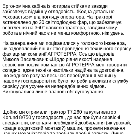
Ергономічна кабіна із чотирма стійками завжди
забезпечує відмінну оглядовість. Жодна деталь не
«сховається» від погляду оператора. На тракторі
встановлено до 20 світлодіодних фар, що забезпечує
освітлення на 360° навколо трактора, завдяки чому
робота в нічний час є не менш комфортною, ніж удень.
На завершення ми поцікавилися у головного інженера,
чи задоволений він якістю проведення технічного сервісу
фахівцями компанії АГРОТЕРРА. Ось що відповів
Микола Васильович: «Щодо рівня якості надання
сервісних послуг компанією АГРОТЕРРА мені говорити
складно, адже техніка настільки надійна та довговічна,
що жодного разу за весь час перебування машин у
нашому господарстві не було потреби викликати службу
сервісу для усунення непередбачених відмов.
Виконувалися лише планові обслуговування.
Щойно ми отримали трактор Т7.260 та культиватор
Korund 8/750 у господарстві, до нас прибули сервісні
спеціалісти, виконали необхідний дозбирання (як урожай,
краще додатковий монтаж?) машин, провели навчання
наших механізаторів та зробили пробні запуски. Лише