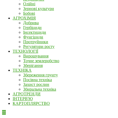
Олійні
Зернові культури
Бобові
АГРОХІМІЯ
Добрива
Гербіциди
Інсектициди
Фунгіциди
Протруйники
Регулятори росту
ТЕХНОЛОГІЇ
Вирощування
Точне землеробство
Зберігання
ТЕХНІКА
Збереження грунту
Посівна техніка
Захист рослин
Збиральна техніка
АГРОТРЕНДИ
ІНТЕРВ'Ю
КАРТОПЛЯРСТВО