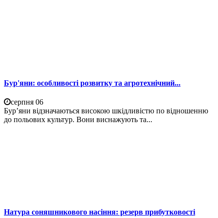
Бур'яни: особливості розвитку та агротехнічний...
серпня 06
Бур’яни відзначаються високою шкідливістю по відношенню
до польових культур. Вони виснажують та...
Натура соняшникового насіння: резерв прибутковості