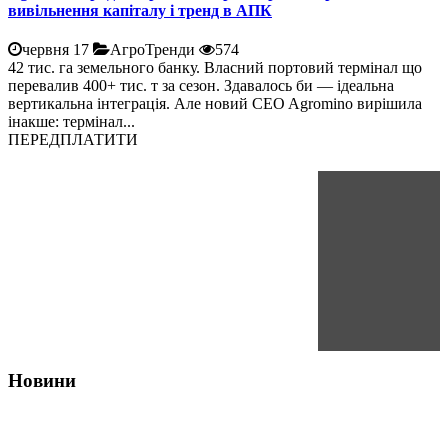
вивільнення капіталу і тренд в АПК
червня 17
АгроТренди
574
42 тис. га земельного банку. Власний портовий термінал що
перевалив 400+ тис. т за сезон. Здавалось би — ідеальна
вертикальна інтеграція. Але новий CEO Agromino вирішила
інакше: термінал...
ПЕРЕДПЛАТИТИ
Новини