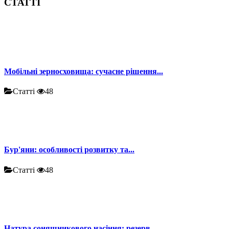
СТАТТІ
Мобільні зерносховища: сучасне рішення...
Статті
48
Бур'яни: особливості розвитку та...
Статті
48
Натура соняшникового насіння: резерв...