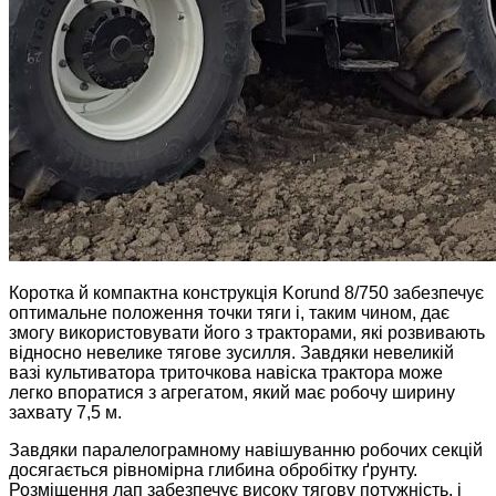
Коротка й компактна конструкція Korund 8/750 забезпечує
оптимальне положення точки тяги і, таким чином, дає
змогу використовувати його з тракторами, які розвивають
відносно невелике тягове зусилля. Завдяки невеликій
вазі культиватора триточкова навіска трактора може
легко впоратися з агрегатом, який має робочу ширину
захвату 7,5 м.
Завдяки паралелограмному навішуванню робочих секцій
досягається рівномірна глибина обробітку ґрунту.
Розміщення лап забезпечує високу тягову потужність, і