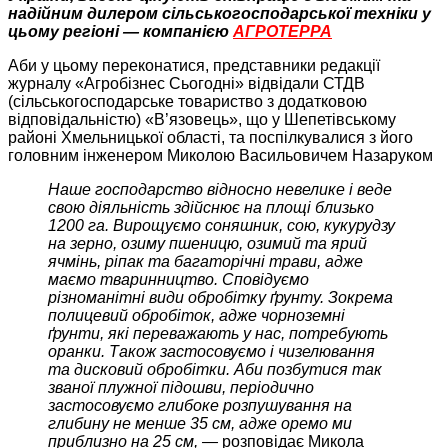
надійним дилером сільськогосподарської техніки у
цьому регіоні — компанією
АГРОТЕРРА
Аби у цьому переконатися, представники редакції
журналу «Агробізнес Сьогодні» відвідали СТДВ
(сільськогосподарське товариство з додатковою
відповідальністю) «В’язовець», що у Шепетівському
районі Хмельницької області, та поспілкувалися з його
головним інженером Миколою Васильовичем Назаруком
Наше господарство відносно невелике і веде
свою діяльність здійснює на площі близько
1200 га. Вирощуємо соняшник, сою, кукурудзу
на зерно, озиму пшеницю, озимий та ярий
ячмінь, ріпак та багаторічні трави, адже
маємо тваринництво. Сповідуємо
різноманітні види обробітку ґрунту. Зокрема
полицевий обробіток, адже чорноземні
ґрунти, які переважають у нас, потребують
оранки. Також застосовуємо і чизелювання
та дисковий обробітки. Аби позбутися так
званої плужної підошви, періодично
застосовуємо глибоке розпушування на
глибину не менше 35 см, адже оремо ми
приблизно на 25 см, —
розповідає Микола