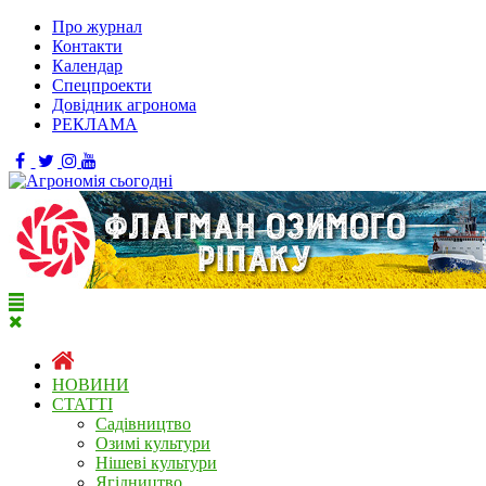
Про журнал
Контакти
Календар
Спецпроекти
Довідник агронома
РЕКЛАМА
НОВИНИ
СТАТТІ
Садівництво
Озимі культури
Нішеві культури
Ягідництво