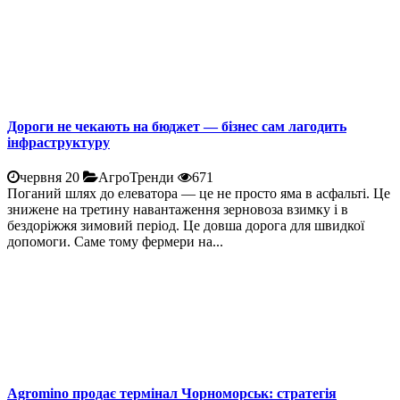
Дороги не чекають на бюджет — бізнес сам лагодить
інфраструктуру
червня 20
АгроТренди
671
Поганий шлях до елеватора — це не просто яма в асфальті. Це
знижене на третину навантаження зерновоза взимку і в
бездоріжжя зимовий період. Це довша дорога для швидкої
допомоги. Саме тому фермери на...
Agromino продає термінал Чорноморськ: стратегія