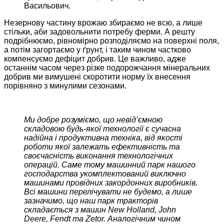
Васильович.
Незернову частину врожаю збираємо не всю, а лише
стільки, аби задовольнити потребу ферми. А решту
подрібнюємо, рівномірно розподіляємо на поверхні поля,
а потім загортаємо у ґрунт, і таким чином частково
компенсуємо дефіцит добрив. Це важливо, адже
останнім часом через різке подорожчання мінеральних
добрив ми вимушені скоротити норму їх внесення
порівняно з минулими сезонами.
Ми добре розуміємо, що невід’ємною
складовою будь-якої технології є сучасна
надійна і продуктивна техніка, від якості
роботи якої залежать ефективність та
своєчасність виконання технологічних
операцій. Саме тому машинний парк нашого
господарства укомплектований виключно
машинами провідних закордонних виробників.
Всі машини перелічувати не будемо, а лише
зазначимо, що наш парк тракторів
складається з машин New Holland, John
Deere, Fendt та Zetor. Аналогічним чином