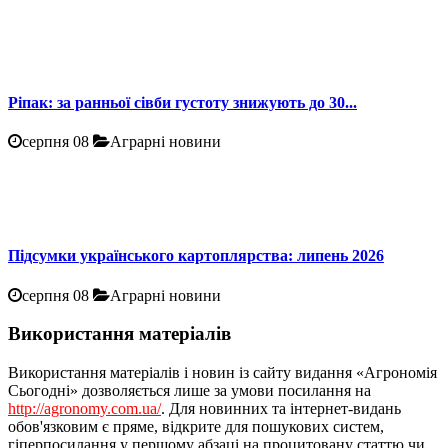
Ріпак: за ранньої сівби густоту знижують до 30...
серпня 08
Аграрні новини
Підсумки українського картоплярства: липень 2026
серпня 08
Аграрні новини
Використання матеріалів
Використання матеріалів і новин із сайту видання «Агрономія
Сьогодні» дозволяється лише за умови посилання на
http://agronomy.com.ua/
. Для новинних та інтернет-видань
обов'язковим є пряме, відкрите для пошукових систем,
гіперпосилання у першому абзаці на процитовану статтю чи