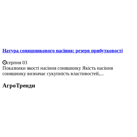
Натура соняшникового насіння: резерв прибутковості
серпня 03
Показники якості насіння соняшнику Якість насіння
соняшнику визначає сукупність властивостей,...
АгроТренди