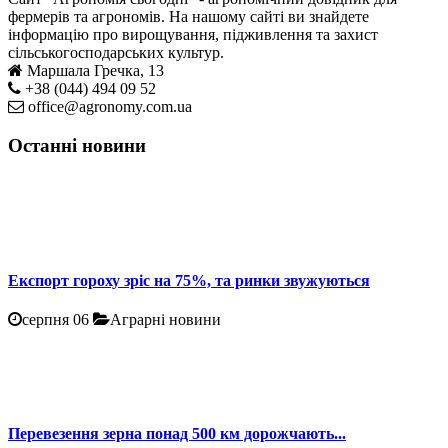
фермерів та агрономів. На нашому сайті ви знайдете
інформацію про вирощування, підживлення та захист
сільськогосподарських культур.
Маршала Гречка, 13
+38 (044) 494 09 52
office@agronomy.com.ua
Останні новини
Експорт гороху зріс на 75%, та ринки звужуються
серпня 06
Аграрні новини
Перевезення зерна понад 500 км дорожчають...