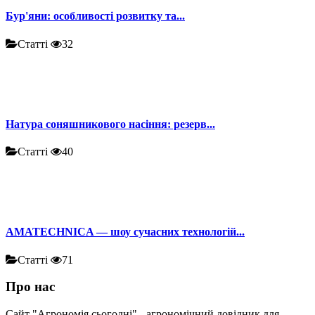
Бур'яни: особливості розвитку та...
Статті
32
Натура соняшникового насіння: резерв...
Статті
40
AMATECHNICA — шоу сучасних технологій...
Статті
71
Про нас
Сайт "Агрономія сьогодні" - агрономічний довідник для