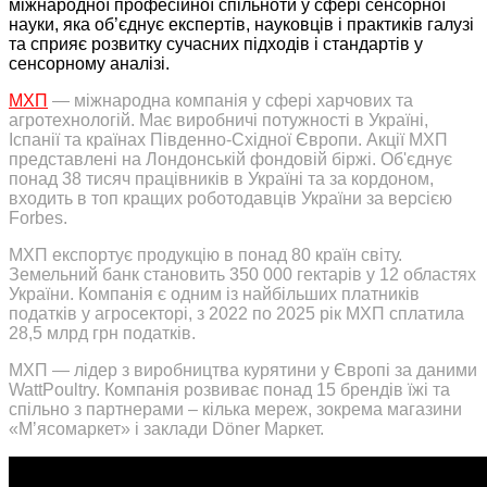
міжнародної професійної спільноти у сфері сенсорної
науки, яка об’єднує експертів, науковців і практиків галузі
та сприяє розвитку сучасних підходів і стандартів у
сенсорному аналізі.
МХП
— міжнародна компанія у сфері харчових та
агротехнологій. Має виробничі потужності в Україні,
Іспанії та країнах Південно-Східної Європи. Акції МХП
представлені на Лондонській фондовій біржі. Об'єднує
понад 38 тисяч працівників в Україні та за кордоном,
входить в топ кращих роботодавців України за версією
Forbes.
МХП експортує продукцію в понад 80 країн світу.
Земельний банк становить 350 000 гектарів у 12 областях
України. Компанія є одним із найбільших платників
податків у агросекторі, з 2022 по 2025 рік МХП сплатила
28,5 млрд грн податків.
МХП — лідер з виробництва курятини у Європі за даними
WattPoultry. Компанія розвиває понад 15 брендів їжі та
спільно з партнерами – кілька мереж, зокрема магазини
«Мʼясомаркет» і заклади Döner Маркет.