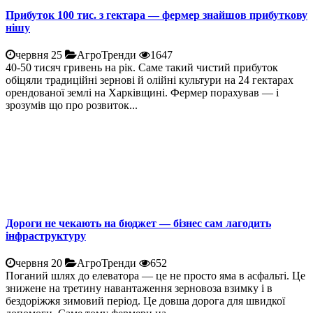
Прибуток 100 тис. з гектара — фермер знайшов прибуткову
нішу
червня 25
АгроТренди
1647
40-50 тисяч гривень на рік. Саме такий чистий прибуток
обіцяли традиційні зернові й олійні культури на 24 гектарах
орендованої землі на Харківщині. Фермер порахував — і
зрозумів що про розвиток...
Дороги не чекають на бюджет — бізнес сам лагодить
інфраструктуру
червня 20
АгроТренди
652
Поганий шлях до елеватора — це не просто яма в асфальті. Це
знижене на третину навантаження зерновоза взимку і в
бездоріжжя зимовий період. Це довша дорога для швидкої