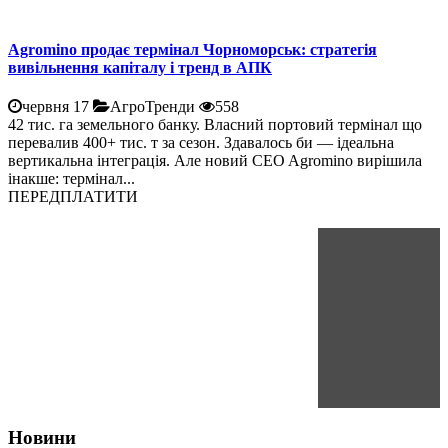
Agromino продає термінал Чорноморськ: стратегія
вивільнення капіталу і тренд в АПК
червня 17
АгроТренди
558
42 тис. га земельного банку. Власний портовий термінал що
перевалив 400+ тис. т за сезон. Здавалось би — ідеальна
вертикальна інтеграція. Але новий CEO Agromino вирішила
інакше: термінал...
ПЕРЕДПЛАТИТИ
Новини