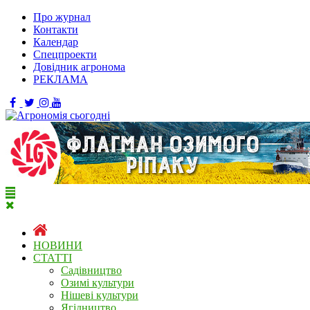
Про журнал
Контакти
Календар
Спецпроекти
Довідник агронома
РЕКЛАМА
НОВИНИ
СТАТТІ
Садівництво
Озимі культури
Нішеві культури
Ягідництво