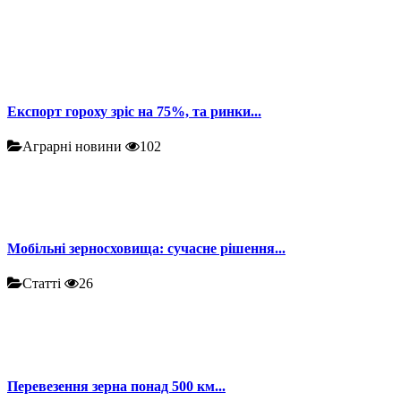
Експорт гороху зріс на 75%, та ринки...
Аграрні новини
102
Мобільні зерносховища: сучасне рішення...
Статті
26
Перевезення зерна понад 500 км...