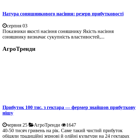
Натура соняшникового насіння: резерв прибутковості
серпня 03
Показники якості насіння соняшнику Якість насіння
соняшнику визначає сукупність властивостей,...
АгроТренди
Прибуток 100 тис. з гектара — фермер знайшов прибуткову
нішу
червня 25
АгроТренди
1647
40-50 тисяч гривень на рік. Саме такий чистий прибуток
обіцяли традиційні зернові й олійні культури на 24 гектарах