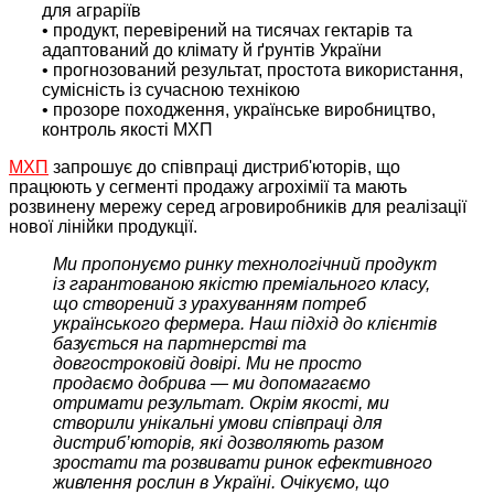
для аграріїв
• продукт, перевірений на тисячах гектарів та
адаптований до клімату й ґрунтів України
• прогнозований результат, простота використання,
сумісність із сучасною технікою
• прозоре походження, українське виробництво,
контроль якості МХП
МХП
запрошує до співпраці дистриб'юторів, що
працюють у сегменті продажу агрохімії та мають
розвинену мережу серед агровиробників для реалізації
нової лінійки продукції.
Ми пропонуємо ринку технологічний продукт
із гарантованою якістю преміального класу,
що створений з урахуванням потреб
українського фермера. Наш підхід до клієнтів
базується на партнерстві та
довгостроковій довірі. Ми не просто
продаємо добрива — ми допомагаємо
отримати результат. Окрім якості, ми
створили унікальні умови співпраці для
дистриб’юторів, які дозволяють разом
зростати та розвивати ринок ефективного
живлення рослин в Україні. Очікуємо, що