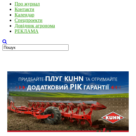
Про журнал
Контакти
Календар
Спецпроекти
Довідник агронома
РЕКЛАМА