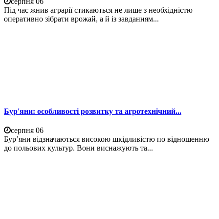
серпня 06
Під час жнив аграрії стикаються не лише з необхідністю
оперативно зібрати врожай, а й із завданням...
Бур'яни: особливості розвитку та агротехнічний...
серпня 06
Бур’яни відзначаються високою шкідливістю по відношенню
до польових культур. Вони виснажують та...