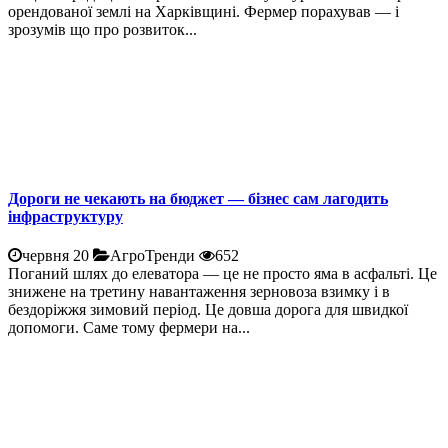
орендованої землі на Харківщині. Фермер порахував — і
зрозумів що про розвиток...
Дороги не чекають на бюджет — бізнес сам лагодить
інфраструктуру
червня 20
АгроТренди
652
Поганий шлях до елеватора — це не просто яма в асфальті. Це
знижене на третину навантаження зерновоза взимку і в
бездоріжжя зимовий період. Це довша дорога для швидкої
допомоги. Саме тому фермери на...