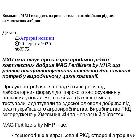
Компанія МХП виходить на ринок з власною лінійкою рідких
комплексних добрив
Деталі
Аграрні новини
26 червня 2025
2372
МХП оголошує про старт продажів рідких
комплексних добрив MAG Fertilizers by MHP, що
раніше використовувались виключно для власних
потреб у виробничому циклі компанії.
Продукт розроблявся понад чотири роки: від
лабораторних формул до широкого застосування у
польових умовах. Весь цей час фахівці компанії
тестували, адаптували та вдосконалювали добрива під
реалії українського агровиробництва. Виробництво РКД
зосереджено у Хмельницькій та Черкаській областях.
MAG Fertilizers by MHP – це:
• технологічно відпрацьовані РКД, створені аграріями