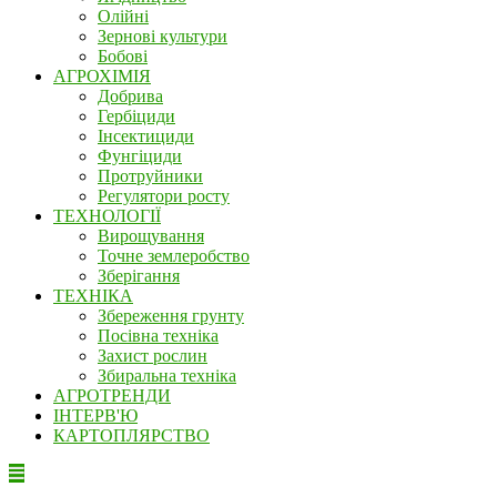
Олійні
Зернові культури
Бобові
АГРОХІМІЯ
Добрива
Гербіциди
Інсектициди
Фунгіциди
Протруйники
Регулятори росту
ТЕХНОЛОГІЇ
Вирощування
Точне землеробство
Зберігання
ТЕХНІКА
Збереження грунту
Посівна техніка
Захист рослин
Збиральна техніка
АГРОТРЕНДИ
ІНТЕРВ'Ю
КАРТОПЛЯРСТВО