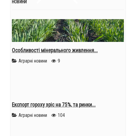
НОВИНИ
Особливості мінерального живлення...
Аграрні новини
9
Експорт гороху зріс на 75%, та ринки...
Аграрні новини
104