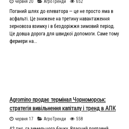
червня 20
АгроТренди
652
Поганий шлях до елеватора — це не просто яма в
асфальті. Це знижене на третину навантаження
зерновоза взимку і в бездоріжжя зимовий період.
Це довша дорога для швидкої допомоги. Саме тому
фермери на...
Agromino продає термінал Чорноморськ:
стратегія вивільнення капіталу і тренд в АПК
червня 17
АгроТренди
558
42 тис. га земельного банку. Власний портовий