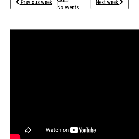
Previous week
Next week
No events