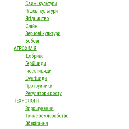
Озимі культури
Нішеві культури
Ягідництво
Олійні
Зернові культури
Бобові
АГРОХІМІЯ
Добрива
Гербіциди
Інсектициди
Фунгіциди
Протруйники
Регулятори росту
ТЕХНОЛОГІЇ
Вирощування
Точне землеробство
Зберігання