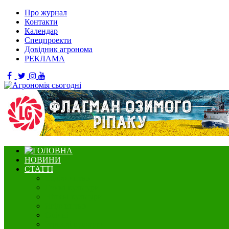
Про журнал
Контакти
Календар
Спецпроекти
Довідник агронома
РЕКЛАМА
НОВИНИ
СТАТТІ
Садівництво
Озимі культури
Нішеві культури
Ягідництво
Олійні
Зернові культури