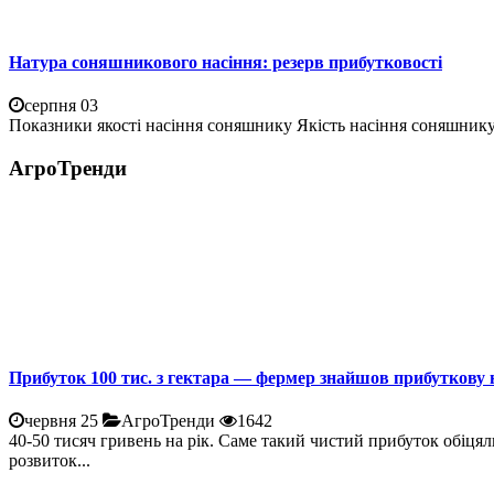
Натура соняшникового насіння: резерв прибутковості
серпня 03
Показники якості насіння соняшнику Якість насіння соняшнику 
АгроТренди
Прибуток 100 тис. з гектара — фермер знайшов прибуткову 
червня 25
АгроТренди
1642
40-50 тисяч гривень на рік. Саме такий чистий прибуток обіцял
розвиток...