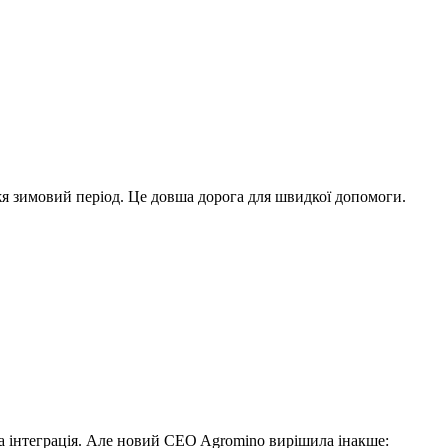
жя зимовий період. Це довша дорога для швидкої допомоги.
на інтеграція. Але новий CEO Agromino вирішила інакше: