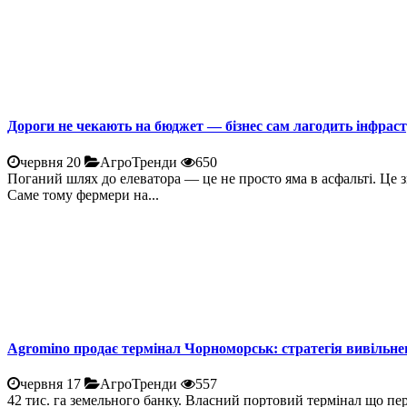
Дороги не чекають на бюджет — бізнес сам лагодить інфрас
червня 20
АгроТренди
650
Поганий шлях до елеватора — це не просто яма в асфальті. Це 
Саме тому фермери на...
Agromino продає термінал Чорноморськ: стратегія вивільне
червня 17
АгроТренди
557
42 тис. га земельного банку. Власний портовий термінал що пе