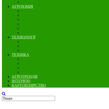
Бобові
АГРОХІМІЯ
Добрива
Гербіциди
Інсектициди
Фунгіциди
Протруйники
Регулятори росту
ТЕХНОЛОГІЇ
Вирощування
Точне землеробство
Зберігання
ТЕХНІКА
Збереження грунту
Посівна техніка
Захист рослин
Збиральна техніка
АГРОТРЕНДИ
ІНТЕРВ'Ю
КАРТОПЛЯРСТВО