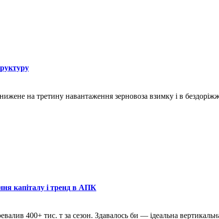
труктуру
знижене на третину навантаження зерновоза взимку і в бездоріж
ння капіталу і тренд в АПК
ревалив 400+ тис. т за сезон. Здавалось би — ідеальна вертикаль