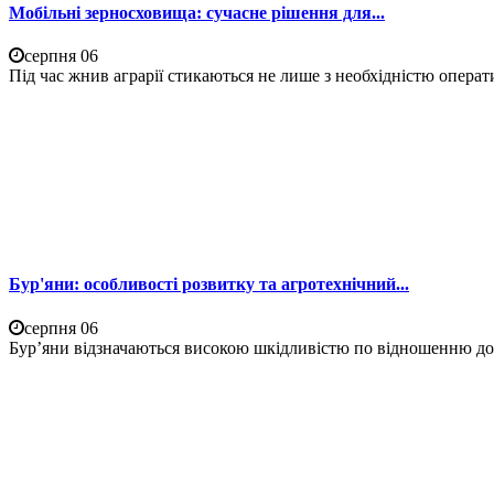
Мобільні зерносховища: сучасне рішення для...
серпня 06
Під час жнив аграрії стикаються не лише з необхідністю операти
Бур'яни: особливості розвитку та агротехнічний...
серпня 06
Бур’яни відзначаються високою шкідливістю по відношенню до 