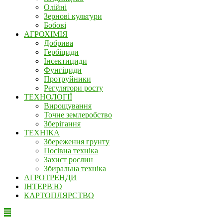
Олійні
Зернові культури
Бобові
АГРОХІМІЯ
Добрива
Гербіциди
Інсектициди
Фунгіциди
Протруйники
Регулятори росту
ТЕХНОЛОГІЇ
Вирощування
Точне землеробство
Зберігання
ТЕХНІКА
Збереження грунту
Посівна техніка
Захист рослин
Збиральна техніка
АГРОТРЕНДИ
ІНТЕРВ'Ю
КАРТОПЛЯРСТВО