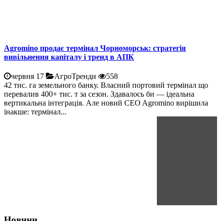
Agromino продає термінал Чорноморськ: стратегія
вивільнення капіталу і тренд в АПК
червня 17
АгроТренди
558
42 тис. га земельного банку. Власний портовий термінал що
перевалив 400+ тис. т за сезон. Здавалось би — ідеальна
вертикальна інтеграція. Але новий CEO Agromino вирішила
інакше: термінал...
Новини