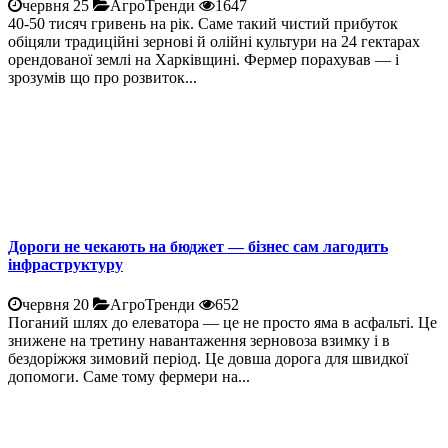
червня 25
АгроТренди
1647
40-50 тисяч гривень на рік. Саме такий чистий прибуток
обіцяли традиційні зернові й олійні культури на 24 гектарах
орендованої землі на Харківщині. Фермер порахував — і
зрозумів що про розвиток...
Дороги не чекають на бюджет — бізнес сам лагодить
інфраструктуру
червня 20
АгроТренди
652
Поганий шлях до елеватора — це не просто яма в асфальті. Це
знижене на третину навантаження зерновоза взимку і в
бездоріжжя зимовий період. Це довша дорога для швидкої
допомоги. Саме тому фермери на...