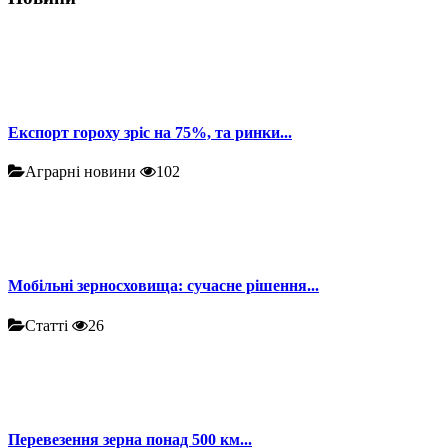
Експорт гороху зріс на 75%, та ринки...
Аграрні новини
102
Мобільні зерносховища: сучасне рішення...
Статті
26
Перевезення зерна понад 500 км...