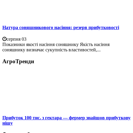
Натура соняшникового насіння: резерв прибутковості
серпня 03
Показники якості насіння соняшнику Якість насіння
соняшнику визначає сукупність властивостей,...
АгроТренди
Прибуток 100 тис. з гектара — фермер знайшов прибуткову
нішу