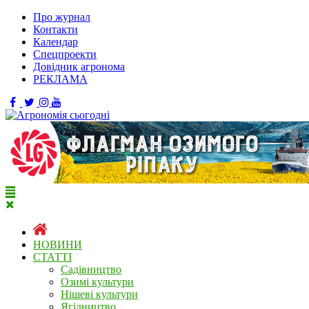
Про журнал
Контакти
Календар
Спецпроекти
Довідник агронома
РЕКЛАМА
НОВИНИ
СТАТТІ
Садівництво
Озимі культури
Нішеві культури
Ягідництво