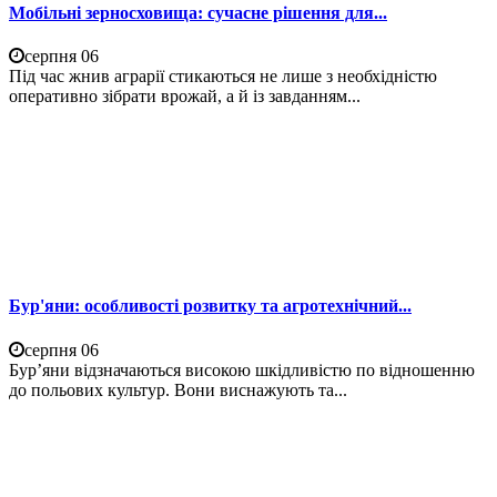
Мобільні зерносховища: сучасне рішення для...
серпня 06
Під час жнив аграрії стикаються не лише з необхідністю
оперативно зібрати врожай, а й із завданням...
Бур'яни: особливості розвитку та агротехнічний...
серпня 06
Бур’яни відзначаються високою шкідливістю по відношенню
до польових культур. Вони виснажують та...