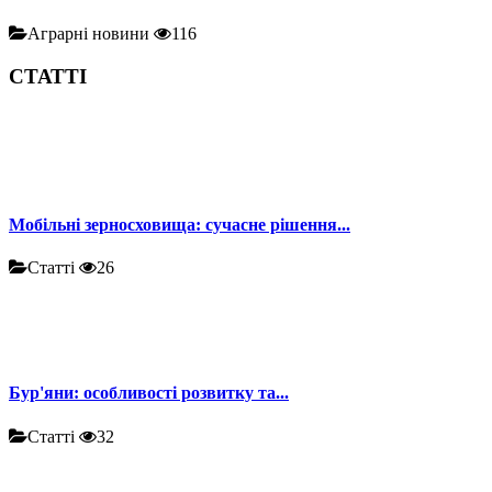
Аграрні новини
116
СТАТТІ
Мобільні зерносховища: сучасне рішення...
Статті
26
Бур'яни: особливості розвитку та...
Статті
32