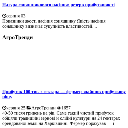
Натура соняшникового насіння: резерв прибутковості
серпня 03
Показники якості насіння соняшнику Якість насіння
соняшнику визначає сукупність властивостей,...
АгроТренди
Прибуток 100 тис. з гектара — фермер знайшов прибуткову
нішу
червня 25
АгроТренди
1657
40-50 тисяч гривень на рік. Саме такий чистий прибуток
обіцяли традиційні зернові й олійні культури на 24 гектарах
орендованої землі на Харківщині. Фермер порахував — і