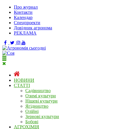
Про журнал
Контакти
Календар
Спецпроекти
Довідник агронома
РЕКЛАМА
НОВИНИ
СТАТТІ
Садівництво
Озимі культури
Нішеві культури
Ягідництво
Олійні
Зернові культури
Бобові
АГРОХІМІЯ