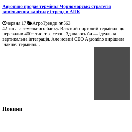
Agromino продає термінал Чорноморськ: стратегія
вивільнення капіталу і тренд в АПК
червня 17
АгроТренди
563
42 тис. га земельного банку. Власний портовий термінал що
перевалив 400+ тис. т за сезон. Здавалось би — ідеальна
вертикальна інтеграція. Але новий CEO Agromino вирішила
інакше: термінал...
Новини