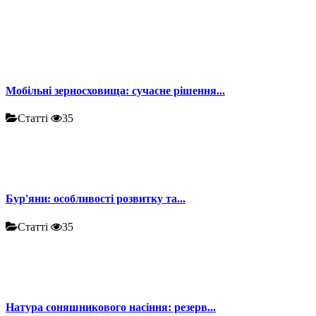
Мобільні зерносховища: сучасне рішення...
Статті
35
Бур'яни: особливості розвитку та...
Статті
35
Натура соняшникового насіння: резерв...