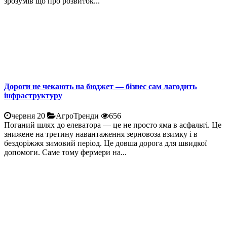
зрозумів що про розвиток...
Дороги не чекають на бюджет — бізнес сам лагодить
інфраструктуру
червня 20
АгроТренди
656
Поганий шлях до елеватора — це не просто яма в асфальті. Це
знижене на третину навантаження зерновоза взимку і в
бездоріжжя зимовий період. Це довша дорога для швидкої
допомоги. Саме тому фермери на...