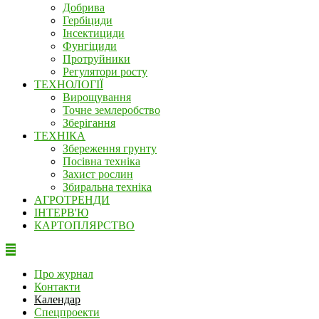
Добрива
Гербіциди
Інсектициди
Фунгіциди
Протруйники
Регулятори росту
ТЕХНОЛОГІЇ
Вирощування
Точне землеробство
Зберігання
ТЕХНІКА
Збереження грунту
Посівна техніка
Захист рослин
Збиральна техніка
АГРОТРЕНДИ
ІНТЕРВ'Ю
КАРТОПЛЯРСТВО
Про журнал
Контакти
Календар
Спецпроекти