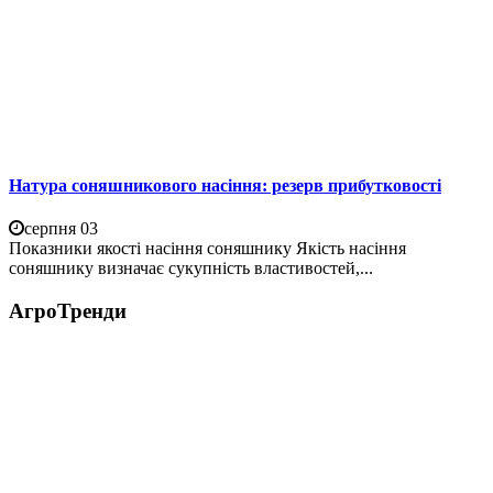
Натура соняшникового насіння: резерв прибутковості
серпня 03
Показники якості насіння соняшнику Якість насіння
соняшнику визначає сукупність властивостей,...
АгроТренди