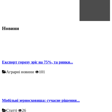
Новини
Експорт гороху зріс на 75%, та ринки...
Аграрні новини
101
Мобільні зерносховища: сучасне рішення...
Статті
26