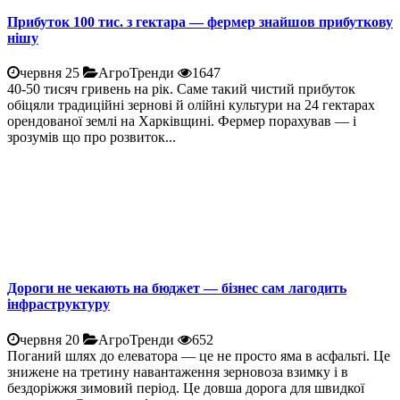
Прибуток 100 тис. з гектара — фермер знайшов прибуткову
нішу
червня 25
АгроТренди
1647
40-50 тисяч гривень на рік. Саме такий чистий прибуток
обіцяли традиційні зернові й олійні культури на 24 гектарах
орендованої землі на Харківщині. Фермер порахував — і
зрозумів що про розвиток...
Дороги не чекають на бюджет — бізнес сам лагодить
інфраструктуру
червня 20
АгроТренди
652
Поганий шлях до елеватора — це не просто яма в асфальті. Це
знижене на третину навантаження зерновоза взимку і в
бездоріжжя зимовий період. Це довша дорога для швидкої