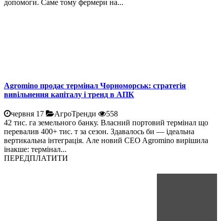
допомоги. Саме тому фермери на...
Agromino продає термінал Чорноморськ: стратегія
вивільнення капіталу і тренд в АПК
червня 17
АгроТренди
558
42 тис. га земельного банку. Власний портовий термінал що
перевалив 400+ тис. т за сезон. Здавалось би — ідеальна
вертикальна інтеграція. Але новий CEO Agromino вирішила
інакше: термінал...
ПЕРЕДПЛАТИТИ