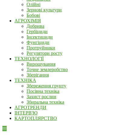
Олійні
Зернові культури
Бобові
АГРОХІМІЯ
Добрива
Гербіциди
Інсектициди
Фунгіциди
Протруйники
Регулятори росту
ТЕХНОЛОГІЇ
Вирощування
Точне землеробство
Зберігання
ТЕХНІКА
Збереження грунту
Посівна техніка
Захист рослин
Збиральна техніка
АГРОТРЕНДИ
ІНТЕРВ'Ю
КАРТОПЛЯРСТВО