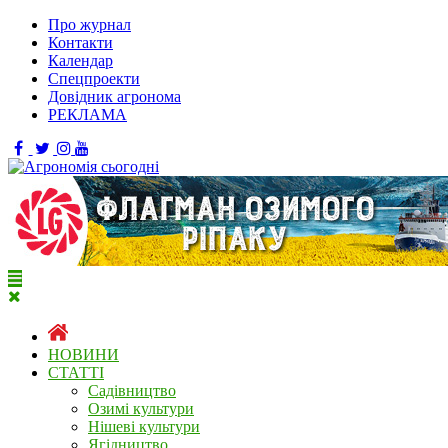
Про журнал
Контакти
Календар
Спецпроекти
Довідник агронома
РЕКЛАМА
НОВИНИ
СТАТТІ
Садівництво
Озимі культури
Нішеві культури
Ягідництво