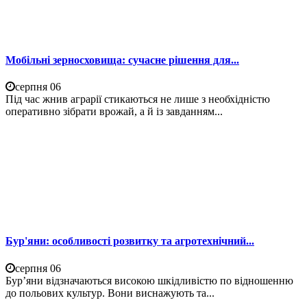
Мобільні зерносховища: сучасне рішення для...
серпня 06
Під час жнив аграрії стикаються не лише з необхідністю
оперативно зібрати врожай, а й із завданням...
Бур'яни: особливості розвитку та агротехнічний...
серпня 06
Бур’яни відзначаються високою шкідливістю по відношенню
до польових культур. Вони виснажують та...