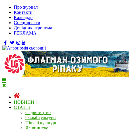
Про журнал
Контакти
Календар
Спецпроекти
Довідник агронома
РЕКЛАМА
НОВИНИ
СТАТТІ
Садівництво
Озимі культури
Нішеві культури
Ягідництво