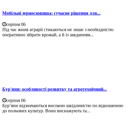
Мобільні зерносховища: сучасне рішення для...
серпня 06
Під час жнив аграрії стикаються не лише з необхідністю
оперативно зібрати врожай, а й із завданням...
Бур'яни: особливості розвитку та агротехнічний...
серпня 06
Бур’яни відзначаються високою шкідливістю по відношенню
до польових культур. Вони виснажують та...