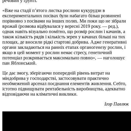
речовин у ґрунті.
«Вже на стадії п’ятого листка рослини кукурудзи в
експериментальних посівах були набагато більш розвинені
порівняно з посівами на інших полях. Ми поки що не зібрали
врожай (розмова відбувалася у вересні 2019 року. — ред.),
однак навіть візуально помітно, що розмір рослин і качанів, а
також кількість рядів і кількість зерен у качанах більші на тих
площах, де вносили рідкі стартові добрива. Адже генеративні
органи закладаються на ранніх етапах органогенезу рослин, і
якщо в цей момент у рослин немає стресу, генетичний
потенціал розкривається максимально повно», — наголошує
пан Яблонський.
Це дає змогу, зберігаючи попередній рівень витрат на
міндобрива у господарстві, застосовувати практично
необмежений арсенал поєднання елементів живлення. Себто,
істотно підвищувати рентабельність виробництва, адекватно
відповідаючи на кліматичні виклики.
Ігор Павлюк