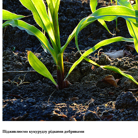
Підживлюємо кукурудзу рідкими добривами