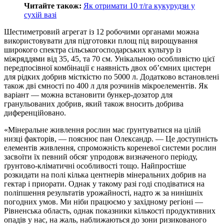
Читайте також:
Як отримати 10 т/га кукурудзи у
сухій вазі
Шестиметровий агрегат із 12 робочими органами можна
використовувати для підготовки площ під вирощування
широкого спектра сільськогосподарських культур із
міжряддями від 35, 45, та 70 см. Унікальною особливістю цієї
передпосівної комбінації є наявність двох об’ємних цистерн
для рідких добрив місткістю по 5000 л. Додатково встановлені
також дві ємності по 400 л для розчинів мікроелементів. Як
варіант — можна встановити бункер-дозатор для
гранульованих добрив, який також вносить добрива
диференційовано.
«Мінеральне живлення рослин має ґрунтуватися на цілій
низці факторів, — пояснює пан Олександр. — Це доступність
елементів живлення, спроможність кореневої системи рослин
засвоїти їх певний обсяг упродовж визначеного періоду,
ґрунтово-кліматичні особливості тощо. Найпростіше
розкидати на полі кілька центнерів мінеральних добрив на
гектар і приорати. Однак у такому разі годі сподіватися на
поліпшення результатів урожайності, надто ж за нинішніх
погодних умов. Ми ніби працюємо у західному регіоні —
Рівненська область, однак показники кількості продуктивних
опадів у нас, на жаль, наближаються до зони ризикованого