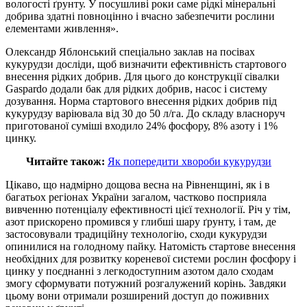
вологості ґрунту. У посушливі роки саме рідкі мінеральні
добрива здатні повноцінно і вчасно забезпечити рослини
елементами живлення».
Олександр Яблонський спеціально заклав на посівах
кукурудзи досліди, щоб визначити ефективність стартового
внесення рідких добрив. Для цього до конструкції сівалки
Gaspardo додали бак для рідких добрив, насос і систему
дозування. Норма стартового внесення рідких добрив під
кукурудзу варіювала від 30 до 50 л/га. До складу власноруч
приготованої суміші входило 24% фосфору, 8% азоту і 1%
цинку.
Читайте також:
Як попередити хвороби кукурудзи
Цікаво, що надмірно дощова весна на Рівненщині, як і в
багатьох регіонах України загалом, частково посприяла
вивченню потенціалу ефективності цієї технології. Річ у тім,
азот прискорено промився у глибші шару ґрунту, і там, де
застосовували традиційну технологію, сходи кукурудзи
опинилися на голодному пайку. Натомість стартове внесення
необхідних для розвитку кореневої системи рослин фосфору і
цинку у поєднанні з легкодоступним азотом дало сходам
змогу сформувати потужний розгалужений корінь. Завдяки
цьому вони отримали розширений доступ до поживних