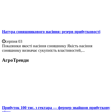
Натура соняшникового насіння: резерв прибутковості
серпня 03
Показники якості насіння соняшнику Якість насіння
соняшнику визначає сукупність властивостей,...
АгроТренди
Прибуток 100 тис. з гектара — фермер знайшов прибуткову