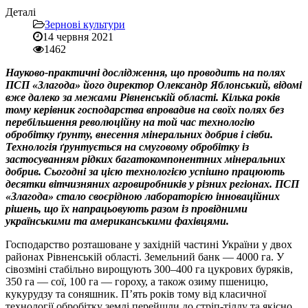
Деталі
Зернові культури
14 червня 2021
1462
Науково-практичні дослідження, що проводить на полях
ПСП «Злагода» його директор Олександр Яблонський, відомі
вже далеко за межами Рівненській області. Кілька років
тому керівник господарства впровадив на своїх полях без
перебільшення революційну на той час технологію
обробітку ґрунту, внесення мінеральних добрив і сівби.
Технологія ґрунтується на смуговому обробітку із
застосуванням рідких багатокомпонентних мінеральних
добрив. Сьогодні за цією технологією успішно працюють
десятки вітчизняних агровиробників у різних регіонах. ПСП
«Злагода» стало своєрідною лабораторією інноваційних
рішень, що їх напрацьовують разом із провідними
українськими та американськими фахівцями.
Господарство розташоване у західній частині України у двох
районах Рівненській області. Земельний банк — 4000 га. У
сівозміні стабільно вирощують 300–400 га цукрових буряків,
350 га — сої, 100 га — гороху, а також озиму пшеницю,
кукурудзу та соняшник. П’ять років тому від класичної
технології обробітку землі перейшли до стріп-тіллу та якісно