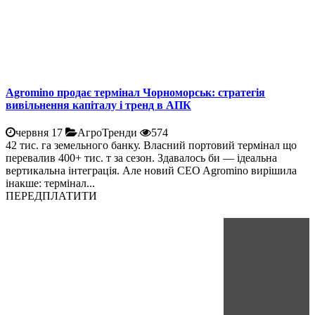
Agromino продає термінал Чорноморськ: стратегія
вивільнення капіталу і тренд в АПК
червня 17
АгроТренди
574
42 тис. га земельного банку. Власний портовий термінал що
перевалив 400+ тис. т за сезон. Здавалось би — ідеальна
вертикальна інтеграція. Але новий CEO Agromino вирішила
інакше: термінал...
ПЕРЕДПЛАТИТИ