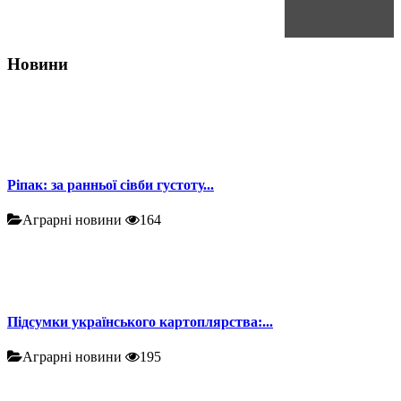
Новини
Ріпак: за ранньої сівби густоту...
Аграрні новини
164
Підсумки українського картоплярства:...
Аграрні новини
195