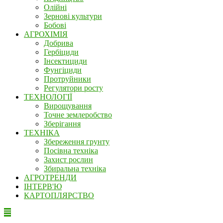
Олійні
Зернові культури
Бобові
АГРОХІМІЯ
Добрива
Гербіциди
Інсектициди
Фунгіциди
Протруйники
Регулятори росту
ТЕХНОЛОГІЇ
Вирощування
Точне землеробство
Зберігання
ТЕХНІКА
Збереження грунту
Посівна техніка
Захист рослин
Збиральна техніка
АГРОТРЕНДИ
ІНТЕРВ'Ю
КАРТОПЛЯРСТВО