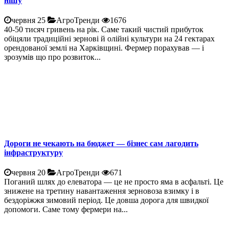
нішу
червня 25
АгроТренди
1676
40-50 тисяч гривень на рік. Саме такий чистий прибуток
обіцяли традиційні зернові й олійні культури на 24 гектарах
орендованої землі на Харківщині. Фермер порахував — і
зрозумів що про розвиток...
Дороги не чекають на бюджет — бізнес сам лагодить
інфраструктуру
червня 20
АгроТренди
671
Поганий шлях до елеватора — це не просто яма в асфальті. Це
знижене на третину навантаження зерновоза взимку і в
бездоріжжя зимовий період. Це довша дорога для швидкої
допомоги. Саме тому фермери на...