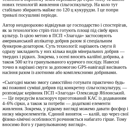
нових технологій живлення сільгоспкультур. На коло тут
стабільно збирають майже по 120 ц кукурудзи. І це попри
тривалі посушливі періоди.
Автор неодноразово відвідував це господарство і спостерігав,
як за технологією стріп-тілл готують площі під сівбу ярих
культур. Із цією метою в ПСП «Злагода» застосовують
американський аплікатор добрив разом зі спеціальним
бункером-дозатором. Суть технології: нарізають смуги й
одразу закладають у них кілька видів мінеральних добрив —
твердих і рідких. Зокрема, з осені вносять калійні добрива, а
також 500 кг/га гранульованого курячого посліду. Навесні
точно в нарізані смуги за допомогою GPS-навігації висівають
насіння разом із азотними або комплексними добривами.
«Сьогодні маємо змогу самостійно готувати практично будь-
які поживні суміші добрив під конкретну сільгоспкультуру, —
розповідає керівник ПСП «Злагода» Олександр Яблонський.
— Це передусім власноруч приготований КАС із додаванням
4–6% сірки, а також за потреби — додаткові елементи
живлення. Зокрема, у рідкому вигляді можемо давати фосфор і
низку мікроелементів. Єдиний виняток — калій, що через свої
фізико-хімічні особливості розчиняється набагато гірше. Тому
вносимо його у гранульованому вигляді».