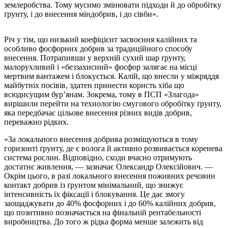
землеробства. Тому мусимо змінювати підходи й до обробітку
ґрунту, і до внесення міндобрив, і до сівби».
Річ у тім, що низький коефіцієнт засвоєння калійних та
особливо фосфорних добрив за традиційного способу
внесення. Потрапивши у верхній сухий шар ґрунту,
малорухливий і «беззахисний» фосфор залягає на місці
мертвим вантажем і блокується. Калій, що внесли у міжряддя
майбутніх посівів, здатен принести користь хіба що
всюдисущим бур’янам. Зокрема, тому в ПСП «Злагода»
вирішили перейти на технологію смугового обробітку ґрунту,
яка передбачає цільове внесення різних видів добрив,
переважно рідких.
«За локального внесення добрива розміщуються в тому
горизонті ґрунту, де є волога й активно розвивається коренева
система рослин. Відповідно, сходи вчасно отримують
достатнє живлення, — зазначає Олександр Олексійович. —
Окрім цього, в разі локального внесення поживних речовин
контакт добрив із ґрунтом мінімальний, що знижує
інтенсивність їх фіксації і блокування. Це дає змогу
заощаджувати до 40% фосфорних і до 60% калійних добрив,
що позитивно позначається на фінальній рентабельності
виробництва. До того ж рідка форма менше залежить від