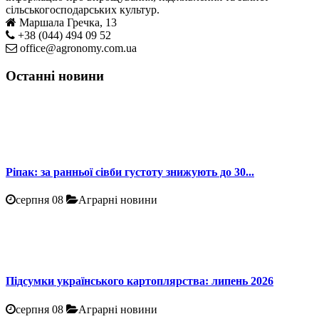
сільськогосподарських культур.
Маршала Гречка, 13
+38 (044) 494 09 52
office@agronomy.com.ua
Останні новини
Ріпак: за ранньої сівби густоту знижують до 30...
серпня 08
Аграрні новини
Підсумки українського картоплярства: липень 2026
серпня 08
Аграрні новини