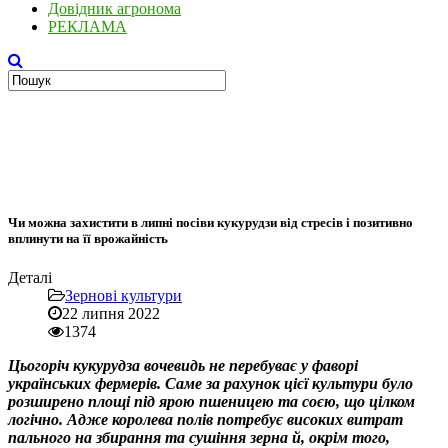
Довідник агронома
РЕКЛАМА
Чи можна захистити в липні посіви кукурудзи від стресів і позитивно
вплинути на її врожайність
Деталі
Зернові культури
22 липня 2022
1374
Цьогоріч кукурудза вочевидь не перебуває у фаворі
українських фермерів. Саме за рахунок цієї культури було
розширено площі під ярою пшеницею та соєю, що цілком
логічно. Адже королева полів потребує високих витрат
пального на збирання та сушіння зерна й, окрім того,