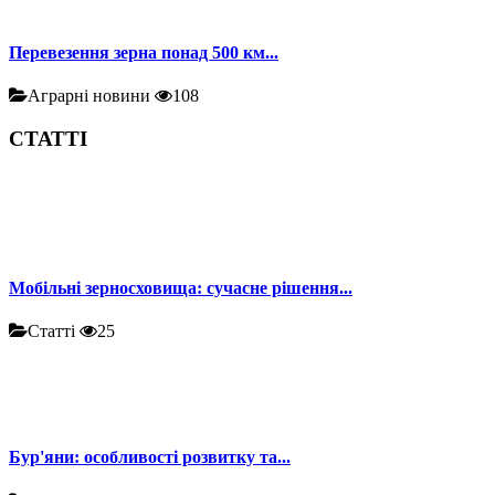
Перевезення зерна понад 500 км...
Аграрні новини
108
СТАТТІ
Мобільні зерносховища: сучасне рішення...
Статті
25
Бур'яни: особливості розвитку та...