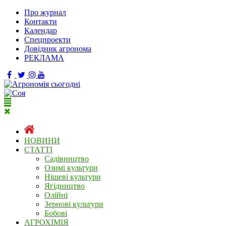
Про журнал
Контакти
Календар
Спецпроекти
Довідник агронома
РЕКЛАМА
НОВИНИ
СТАТТІ
Садівництво
Озимі культури
Нішеві культури
Ягідництво
Олійні
Зернові культури
Бобові
АГРОХІМІЯ