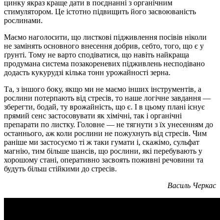
цинку якраз краще дати в поєднанні з органічним
стимулятором. Це істотно підвищить його засвоюваність
рослинами.
Маємо наголосити, що листкові підживлення посівів ніколи
не замінять основного внесення добрив, себто, того, що є у
ґрунті. Тому не варто сподіватися, що навіть найкраща
продумана система позакореневих підживлень несподівано
додасть кукурудзі кілька тонн урожайності зерна.
Та, з іншого боку, якщо ми не маємо інших інструментів, а
рослини потерпають від стресів, то наше логічне завдання —
зберегти, бодай, ту врожайність, що є. І в цьому плані існує
прямий сенс застосовувати як хімічні, так і органічні
препарати по листку. Головне — не тягнути з їх унесенням до
останнього, аж коли рослини не пожухнуть від стресів. Чим
раніше ми застосуємо ті ж таки гумати і, скажімо, сульфат
магнію, тим більше шансів, що рослини, які перебувають у
хорошому стані, оперативно засвоять поживні речовини та
будуть більш стійкими до стресів.
Василь Черкас