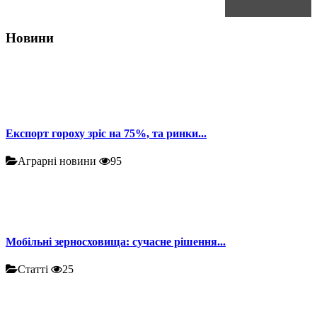
Новини
Експорт гороху зріс на 75%, та ринки...
Аграрні новини
95
Мобільні зерносховища: сучасне рішення...
Статті
25