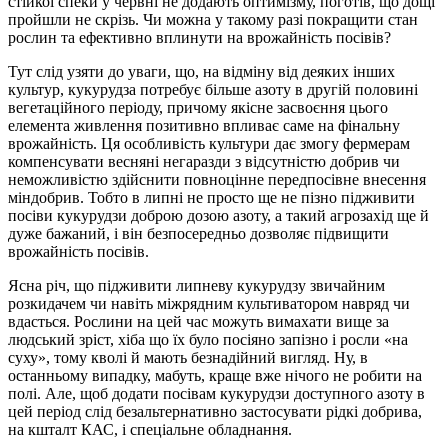
стійкої спеки у червні не додають оптимізму, поготів, що дощі
пройшли не скрізь. Чи можна у такому разі покращити стан
рослин та ефективно вплинути на врожайність посівів?
Тут слід узяти до уваги, що, на відміну від деяких інших
культур, кукурудза потребує більше азоту в другій половині
вегетаційного періоду, причому якісне засвоєння цього
елемента живлення позитивно впливає саме на фінальну
врожайність. Ця особливість культури дає змогу фермерам
компенсувати весняні негаразди з відсутністю добрив чи
неможливістю здійснити повноцінне передпосівне внесення
міндобрив. Тобто в липні не просто ще не пізно підживити
посіви кукурудзи доброю дозою азоту, а такий агрозахід ще й
дуже бажаний, і він безпосередньо дозволяє підвищити
врожайність посівів.
Ясна річ, що підживити липневу кукурудзу звичайним
розкидачем чи навіть міжрядним культиватором навряд чи
вдасться. Рослини на цей час можуть вимахати вище за
людський зріст, хіба що їх було посіяно запізно і росли «на
суху», тому кволі й мають безнадійний вигляд. Ну, в
останньому випадку, мабуть, краще вже нічого не робити на
полі. Але, щоб додати посівам кукурудзи доступного азоту в
цей період слід безальтернативно застосувати рідкі добрива,
на кшталт КАС, і спеціальне обладнання.