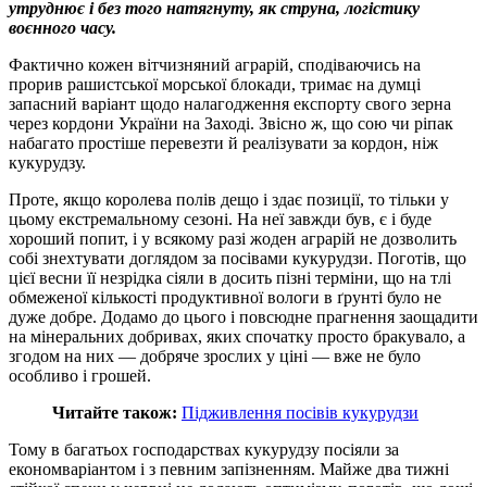
утруднює і без того натягнуту, як струна, логістику
воєнного часу.
Фактично кожен вітчизняний аграрій, сподіваючись на
прорив рашистської морської блокади, тримає на думці
запасний варіант щодо налагодження експорту свого зерна
через кордони України на Заході. Звісно ж, що сою чи ріпак
набагато простіше перевезти й реалізувати за кордон, ніж
кукурудзу.
Проте, якщо королева полів дещо і здає позиції, то тільки у
цьому екстремальному сезоні. На неї завжди був, є і буде
хороший попит, і у всякому разі жоден аграрій не дозволить
собі знехтувати доглядом за посівами кукурудзи. Поготів, що
цієї весни її незрідка сіяли в досить пізні терміни, що на тлі
обмеженої кількості продуктивної вологи в ґрунті було не
дуже добре. Додамо до цього і повсюдне прагнення заощадити
на мінеральних добривах, яких спочатку просто бракувало, а
згодом на них — добряче зрослих у ціні — вже не було
особливо і грошей.
Читайте також:
Підживлення посівів кукурудзи
Тому в багатьох господарствах кукурудзу посіяли за
економваріантом і з певним запізненням. Майже два тижні