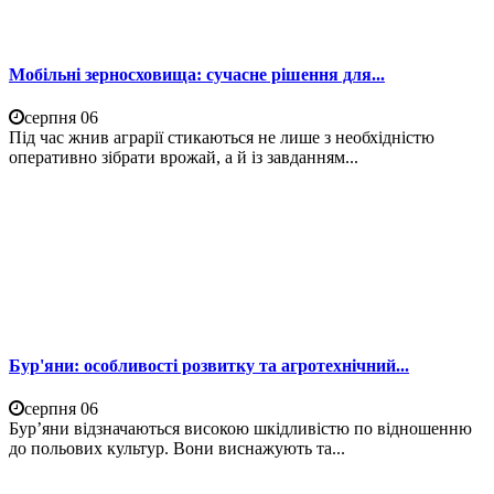
Мобільні зерносховища: сучасне рішення для...
серпня 06
Під час жнив аграрії стикаються не лише з необхідністю
оперативно зібрати врожай, а й із завданням...
Бур'яни: особливості розвитку та агротехнічний...
серпня 06
Бур’яни відзначаються високою шкідливістю по відношенню
до польових культур. Вони виснажують та...