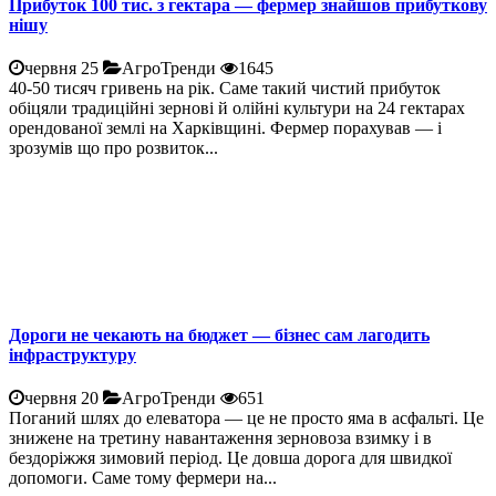
Прибуток 100 тис. з гектара — фермер знайшов прибуткову
нішу
червня 25
АгроТренди
1645
40-50 тисяч гривень на рік. Саме такий чистий прибуток
обіцяли традиційні зернові й олійні культури на 24 гектарах
орендованої землі на Харківщині. Фермер порахував — і
зрозумів що про розвиток...
Дороги не чекають на бюджет — бізнес сам лагодить
інфраструктуру
червня 20
АгроТренди
651
Поганий шлях до елеватора — це не просто яма в асфальті. Це
знижене на третину навантаження зерновоза взимку і в
бездоріжжя зимовий період. Це довша дорога для швидкої
допомоги. Саме тому фермери на...