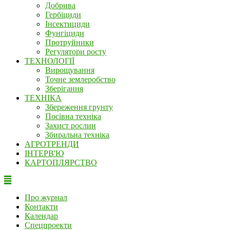
Добрива
Гербіциди
Інсектициди
Фунгіциди
Протруйники
Регулятори росту
ТЕХНОЛОГІЇ
Вирощування
Точне землеробство
Зберігання
ТЕХНІКА
Збереження грунту
Посівна техніка
Захист рослин
Збиральна техніка
АГРОТРЕНДИ
ІНТЕРВ'Ю
КАРТОПЛЯРСТВО
Про журнал
Контакти
Календар
Спецпроекти