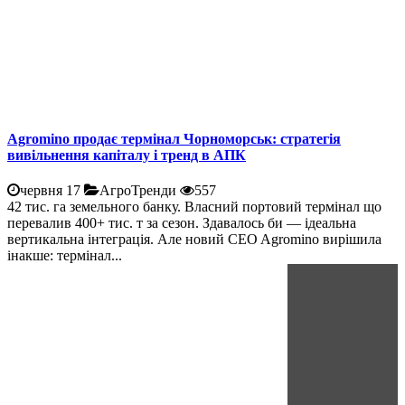
Agromino продає термінал Чорноморськ: стратегія
вивільнення капіталу і тренд в АПК
червня 17
АгроТренди
557
42 тис. га земельного банку. Власний портовий термінал що
перевалив 400+ тис. т за сезон. Здавалось би — ідеальна
вертикальна інтеграція. Але новий CEO Agromino вирішила
інакше: термінал...