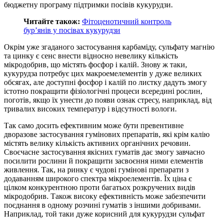
бюджетну програму підтримки посівів кукурудзи.
Читайте також:
Фітоценотичний контроль
бур’янів у посівах кукурудзи
Окрім уже згаданого застосування карбаміду, сульфату магнію
та цинку є сенс внести відносно невелику кількість
мікродобрив, що містять фосфор і калій. Знову ж таки,
кукурудза потребує цих макроемелементів у дуже великих
обсягах, але доступні фосфор і калій по листку дадуть змогу
істотно покращити фізіологічні процеси всередині рослин,
поготів, якщо їх унести до появи ознак стресу, наприклад, від
тривалих високих температур і відсутності вологи.
Так само досить ефективним може бути превентивне
дворазове застосування гумінових препаратів, які крім калію
містять велику кількість активних органічних речовин.
Своєчасне застосування якісних гуматів дає змогу завчасно
посилити рослини й покращити засвоєння ними елементів
живлення. Так, на ринку є чудові гумінові препарати з
додаванням широкого спектра мікроелементів. Їх ціна є
цілком конкурентною проти багатьох розкручених видів
мікродобрив. Також високу ефективність може забезпечити
поєднання в одному розчині гуматів з іншими добривами.
Наприклад, той таки дуже корисний для кукурудзи сульфат