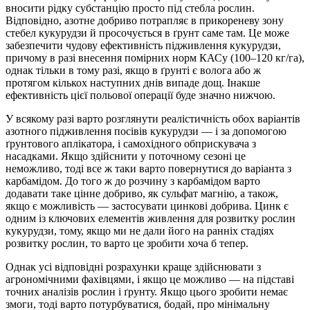
вносити рідку субстанцію просто під стебла рослин.
Відповідно, азотне добриво потрапляє в прикореневу зону
стебел кукурудзи й просочується в ґрунт саме там. Це може
забезпечити чудову ефективність підживлення кукурудзи,
причому в разі внесення помірних норм КАСу (100–120 кг/га),
однак тільки в тому разі, якщо в ґрунті є волога або ж
протягом кількох наступних днів випаде дощ. Інакше
ефективність цієї польової операції буде значно нижчою.
У всякому разі варто розглянути реалістичність обох варіантів
азотного підживлення посівів кукурудзи — і за допомогою
ґрунтового аплікатора, і самохідного обприскувача з
насадками. Якщо здійснити у поточному сезоні це
неможливо, тоді все ж таки варто повернутися до варіанта з
карбамідом. До того ж до розчину з карбамідом варто
додавати таке цінне добриво, як сульфат магнію, а також,
якщо є можливість — застосувати цинкові добрива. Цинк є
одним із ключових елементів живлення для розвитку рослин
кукурудзи, тому, якщо ми не дали його на ранніх стадіях
розвитку рослин, то варто це зробити хоча б тепер.
Однак усі відповідні розрахунки краще здійснювати з
агрономічними фахівцями, і якщо це можливо — на підставі
точних аналізів рослин і ґрунту. Якщо цього зробити немає
змоги, тоді варто потурбуватися, бодай, про мінімальну