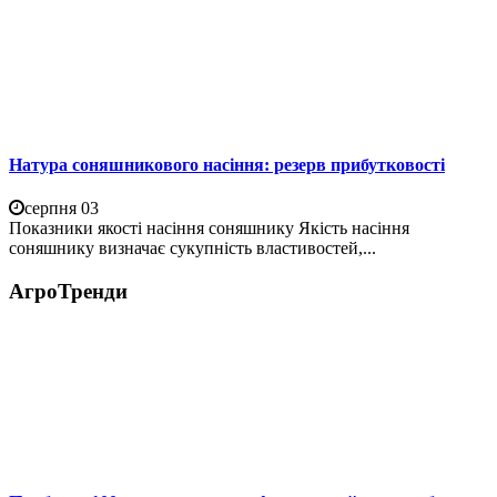
Натура соняшникового насіння: резерв прибутковості
серпня 03
Показники якості насіння соняшнику Якість насіння
соняшнику визначає сукупність властивостей,...
АгроТренди