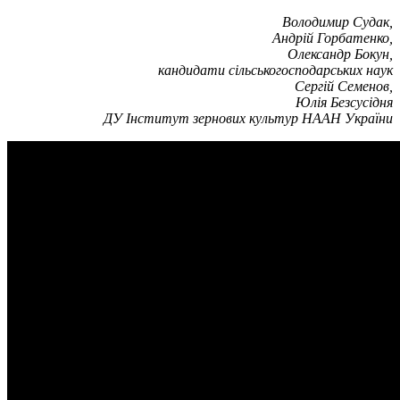
Володимир Судак,
Андрій Горбатенко,
Олександр Бокун,
кандидати сільськогосподарських наук
Сергій Семенов,
Юлія Безсусідня
ДУ Інститут зернових культур НААН України