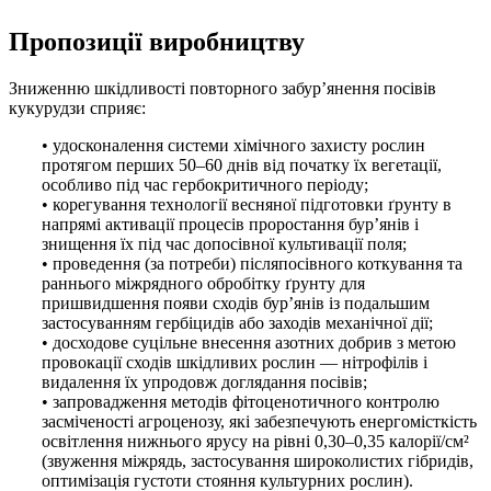
Пропозиції виробництву
Зниженню шкідливості повторного забур’янення посівів
кукурудзи сприяє:
• удосконалення системи хімічного захисту рослин
протягом перших 50–60 днів від початку їх вегетації,
особливо під час гербокритичного періоду;
• корегування технології весняної підготовки ґрунту в
напрямі активації процесів проростання бур’янів і
знищення їх під час допосівної культивації поля;
• проведення (за потреби) післяпосівного коткування та
раннього міжрядного обробітку ґрунту для
пришвидшення появи сходів бур’янів із подальшим
застосуванням гербіцидів або заходів механічної дії;
• досходове суцільне внесення азотних добрив з метою
провокації сходів шкідливих рослин — нітрофілів і
видалення їх упродовж доглядання посівів;
• запровадження методів фітоценотичного контролю
засміченості агроценозу, які забезпечують енергомісткість
освітлення нижнього ярусу на рівні 0,30–0,35 калорії/см²
(звуження міжрядь, застосування широколистих гібридів,
оптимізація густоти стояння культурних рослин).