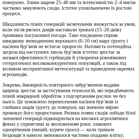
поверхню. Зливи шаром 25–40 мм та інтенсивністю 2–4 мм/хв
частково замулюють сходи, істотно уповільнюючи їх ростові
процеси.
Шкідливість пізніх генерацій засмічувачів знижується за умов,
коли після рясних дощів наставали тривалі (15–20 днів)
проміжки посушливої погоди. Таке поєднання сприяє
швидкому зневодненню верхнього (0–10 см) шару ґрунту і
насіння бур’янів не встигає прорости. Натомість потенційна
загроза від наступних хвиль бур’янів істотно зростає за
низької ефективності гербіцидів й утворення різновікових
гетерогенних висококонкурентних популяцій, а також під
впливом несприятливої метеоситуації та проведення окремих
агрозаходів.
Зокрема, ймовірність повторного забур’янення видами
щириць зростає за застосування технологій, які передбачають
пізній міжрядний обробіток з підгортанням рослин чи без
нього. Це зумовлено перенесенням насіння бур’янів із
глибших шарів ґрунту до поверхні, що значною мірою
провокує його проростання. Ризики появи сходів лободи білої
липневої генерації підвищуються на високих агрохімічних
фонах у сприятливі за зволоженням роки; злакових
однорічників (мишій, куряче просо) — коли тривале
бездощів’я навесні змінювалося частими опадами влітку;