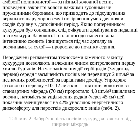
амброзії полинолистої — за пізньої холодної весни,
проведенні закриття вологи важкими зубовими чи
пружинними боронами, що призводить до підсушування
верхнього шару чорнозему і погіршення умов для появи
сходів бур’яну в допосівний період. Якщо попередником
кукурудзи був соняшник, слід очікувати домінування падалиці
цієї культури. За вологої теплої погоди навесні вона
інтенсивно сходить і знищується під час догляду за
рослинами, за сухої — проростає до початку серпня.
Передбачені регламентом техносхеми хімічного захисту
кукурудзи дозволяють належним чином контролювати першу
хвилю бур’янів. На час закінчення дії гербіцидів (3-я декада
червня) середня засміченість посівів не перевищує 2 шт./м² за
незначних розбіжностей за варіантами досліду. Упродовж
фазового інтервалу «10–12 листків — цвітіння волотей» за
стандартних міжрядь (70 см) проростало 4,8 шт./м² шкідливих
рослин, натомість за ущільнення рядків (через 45 см) цей
показник зменшувався на 42% унаслідок енергетичного
дискомфорту для паростків дикорослих видів (табл. 2).
Таблиця 2. Забур’яненість посівів кукурудзи залежно від
ширини міжрядь