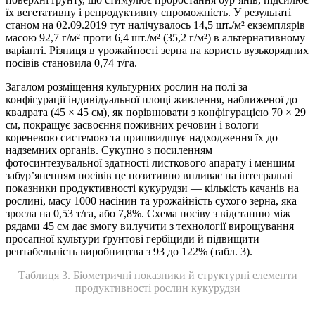
їх вегетативну і репродуктивну спроможність. У результаті
станом на 02.09.2019 тут налічувалось 14,5 шт./м² екземплярів
масою 92,7 г/м² проти 6,4 шт./м² (35,2 г/м²) в альтернативному
варіанті. Різниця в урожайності зерна на користь вузькорядних
посівів становила 0,74 т/га.
Загалом розміщення культурних рослин на полі за
конфігурації індивідуальної площі живлення, наближеної до
квадрата (45 × 45 см), як порівнювати з конфігурацією 70 × 29
см, покращує засвоєння поживних речовин і вологи
кореневою системою та пришвидшує надходження їх до
надземних органів. Сукупно з посиленням
фотосинтезувальної здатності листкового апарату і меншим
забур’яненням посівів це позитивно впливає на інтегральні
показники продуктивності кукурудзи — кількість качанів на
рослині, масу 1000 насінин та урожайність сухого зерна, яка
зросла на 0,53 т/га, або 7,8%. Схема посіву з відстанню між
рядами 45 см дає змогу вилучити з технології вирощування
просапної культури ґрунтові гербіциди й підвищити
рентабельність виробництва з 93 до 122% (табл. 3).
Таблиця 3. Біометричні показники й структурні елементи
продуктивності рослин кукурудзи