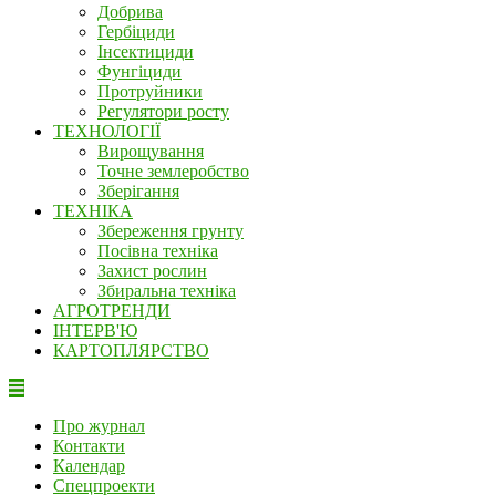
Добрива
Гербіциди
Інсектициди
Фунгіциди
Протруйники
Регулятори росту
ТЕХНОЛОГІЇ
Вирощування
Точне землеробство
Зберігання
ТЕХНІКА
Збереження грунту
Посівна техніка
Захист рослин
Збиральна техніка
АГРОТРЕНДИ
ІНТЕРВ'Ю
КАРТОПЛЯРСТВО
Про журнал
Контакти
Календар
Спецпроекти