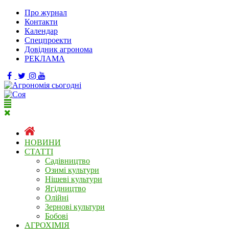
Про журнал
Контакти
Календар
Спецпроекти
Довідник агронома
РЕКЛАМА
НОВИНИ
СТАТТІ
Садівництво
Озимі культури
Нішеві культури
Ягідництво
Олійні
Зернові культури
Бобові
АГРОХІМІЯ