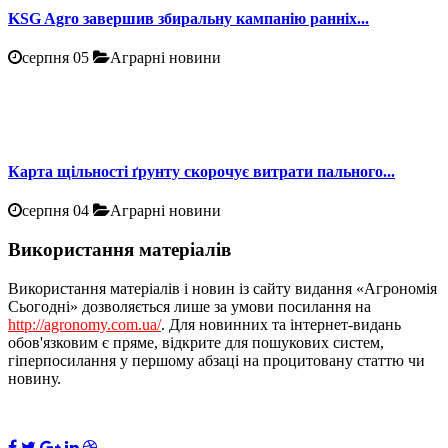
KSG Agro завершив збиральну кампанію ранніх...
серпня 05
Аграрні новини
Карта щільності ґрунту скорочує витрати пального...
серпня 04
Аграрні новини
Використання матеріалів
Використання матеріалів і новин із сайту видання «Агрономія
Сьогодні» дозволяється лише за умови посилання на
http://agronomy.com.ua/
. Для новинних та інтернет-видань
обов'язковим є пряме, відкрите для пошукових систем,
гіперпосилання у першому абзаці на процитовану статтю чи
новину.