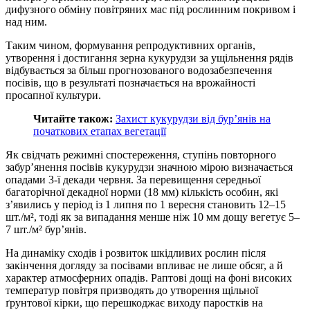
дифузного обміну повітряних мас під рослинним покривом і
над ним.
Таким чином, формування репродуктивних органів,
утворення і достигання зерна кукурудзи за ущільнення рядів
відбувається за більш прогнозованого водозабезпечення
посівів, що в результаті позначається на врожайності
просапної культури.
Читайте також:
Захист кукурудзи від бур’янів на
початкових етапах вегетації
Як свідчать режимні спостереження, ступінь повторного
забур’янення посівів кукурудзи значною мірою визначається
опадами 3-ї декади червня. За перевищення середньої
багаторічної декадної норми (18 мм) кількість особин, які
з’явились у період із 1 липня по 1 вересня становить 12–15
шт./м², тоді як за випадання менше ніж 10 мм дощу вегетує 5–
7 шт./м² бур’янів.
На динаміку сходів і розвиток шкідливих рослин після
закінчення догляду за посівами впливає не лише обсяг, а й
характер атмосферних опадів. Раптові дощі на фоні високих
температур повітря призводять до утворення щільної
ґрунтової кірки, що перешкоджає виходу паростків на