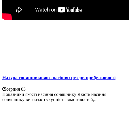
Натура соняшникового насіння: резерв прибутковості
серпня 03
Показники якості насіння соняшнику Якість насіння
соняшнику визначає сукупність властивостей,...