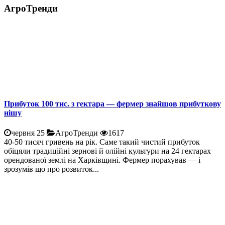
АгроТренди
Прибуток 100 тис. з гектара — фермер знайшов прибуткову
нішу
червня 25
АгроТренди
1617
40-50 тисяч гривень на рік. Саме такий чистий прибуток
обіцяли традиційні зернові й олійні культури на 24 гектарах
орендованої землі на Харківщині. Фермер порахував — і
зрозумів що про розвиток...