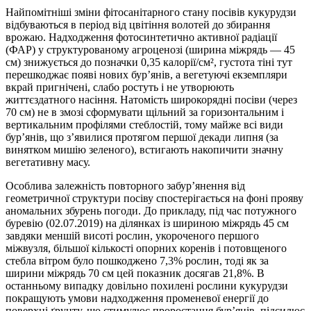
Найпомітніші зміни фітосанітарного стану посівів кукурудзи
відбуваються в період від цвітіння волотей до збирання
врожаю. Надходження фотосинтетично активної радіації
(ФАР) у структурованому агроценозі (ширина міжрядь — 45
см) знижується до позначки 0,35 калорії/см², густота тіні тут
перешкоджає появі нових бур’янів, а вегетуючі екземпляри
вкрай пригнічені, слабо ростуть і не утворюють
життєздатного насіння. Натомість широкорядні посіви (через
70 см) не в змозі сформувати щільний за горизонтальним і
вертикальним профілями стеблостій, тому майже всі види
бур’янів, що з’явилися протягом першої декади липня (за
винятком мишію зеленого), встигають накопичити значну
вегетативну масу.
Особлива залежність повторного забур’янення від
геометричної структури посіву спостерігається на фоні прояву
аномальних збурень погоди. До прикладу, під час потужного
буревію (02.07.2019) на ділянках із шириною міжрядь 45 см
завдяки меншій висоті рослин, укороченого першого
міжвузля, більшої кількості опорних коренів і потовщеного
стебла вітром було пошкоджено 7,3% рослин, тоді як за
ширини міжрядь 70 см цей показник досягав 21,8%. В
останньому випадку довільно похилені рослини кукурудзи
покращують умови надходження променевої енергії до
поверхні ґрунту, що стимулює проростання бур’янів, підсилює