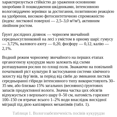
характеризується стійкістю до ураження основними
хворобами й пошкодження шкідниками, інтенсивною
вологовіддачею зернівки за достигання, позитивною реакцією
на удобрення, високою фотосинтетичною спроможністю
(індекс листкової поверхні — 2,5–3,0 м²/м²), активним
лінійним ростом.
Ґрунт дослідних ділянок — чорнозем звичайний
середньосуглинковий на лесі з умістом в орному шарі: гумусу
— 3,72%, валового азоту — 0,20, фосфору — 0,12, калію —
2,1%.
Водний режим чорнозему звичайного на перших етапах
органогенезу кукурудзи мало залежить від схеми
розташування рослин по площі поля. Зважаючи на повільний
початковий ріст культури й застосування системи хімічного
захисту від бур’янів, за період від сівби до змикання листків
середньоранні гібриди інтенсивного типу використовують 30–
35 мм, або близько 15% загальних (весняних) ґрунтових
запасів продуктивної вологи. Значна частка цих обсягів
відчужується з верхнього шару 0–50 см, натомість горизонт
100–150 см втрачає всього 1–2% води внаслідок висхідної
міграції під дією капілярних механізмів (табл. 1).
Таблиця 1. Вологозабезпеченість посівів кукурудзи