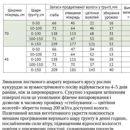
Змикання листкового апарату верхнього ярусу рослин
кукурудзи за вузькострічкового посіву відбувається на 4–5 днів
раніше, ніж за широкорядного. Сукупно з кращим затіненням
поверхні поля це уповільнює фізичне випаровування і
дозволяє в часовому проміжку «стеблування — цвітіння
волотей» зберегти понад 200 м3/га доступної вологи.
Позитивний вплив вегетативного укриття пояснюється
меншим прогріванням верхнього шару ґрунту в денні години,
послабленням сили вітру, підвищенням відносної вологості
повітря у приземному просторі, гальмуванням процесів