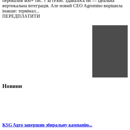
перевалив 400+ тис. т за сезон. Здавалось би — ідеальна
вертикальна інтеграція. Але новий CEO Agromino вирішила
інакше: термінал...
ПЕРЕДПЛАТИТИ
Новини
KSG Agro завершив збиральну кампанію...