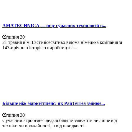
AMATECHNICA — шоу сучасних технологій в...
липня 30
21 травня в м. Гасте всесвітньо відома німецька компанія зі
143-ирічною історією виробництва...
Більше ніж маркетплейс: як PanTerrea змінює...
липня 30
Сучасний агробізнес дедалі більше залежить не лише від
техніки чи врожайності, а від швидкості...