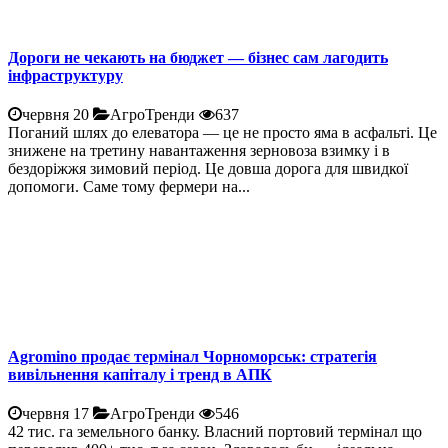
Дороги не чекають на бюджет — бізнес сам лагодить
інфраструктуру
червня 20
АгроТренди
637
Поганий шлях до елеватора — це не просто яма в асфальті. Це
знижене на третину навантаження зерновоза взимку і в
бездоріжжя зимовий період. Це довша дорога для швидкої
допомоги. Саме тому фермери на...
Agromino продає термінал Чорноморськ: стратегія
вивільнення капіталу і тренд в АПК
червня 17
АгроТренди
546
42 тис. га земельного банку. Власний портовий термінал що