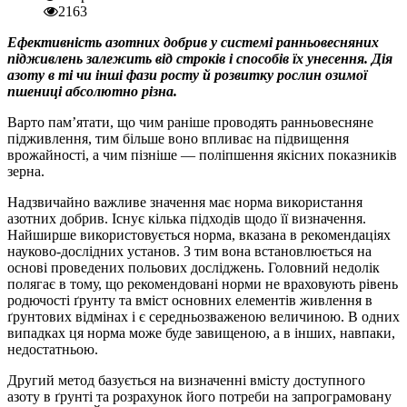
2163
Ефективність азотних добрив у системі ранньовесняних
підживлень залежить від строків і способів їх унесення. Дія
азоту в ті чи інші фази росту й розвитку рослин озимої
пшениці абсолютно різна.
Варто пам’ятати, що чим раніше проводять ранньовесняне
підживлення, тим більше воно впливає на підвищення
врожайності, а чим пізніше — поліпшення якісних показників
зерна.
Надзвичайно важливе значення має норма використання
азотних добрив. Існує кілька підходів щодо її визначення.
Найширше використовується норма, вказана в рекомендаціях
науково-дослідних установ. З тим вона встановлюється на
основі проведених польових досліджень. Головний недолік
полягає в тому, що рекомендовані норми не враховують рівень
родючості ґрунту та вміст основних елементів живлення в
ґрунтових відмінах і є середньозваженою величиною. В одних
випадках ця норма може буде завищеною, а в інших, навпаки,
недостатньою.
Другий метод базується на визначенні вмісту доступного
азоту в ґрунті та розрахунок його потреби на запрограмовану