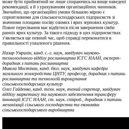
може бути прийнятний не лише спираючись на вище наведені
рекомендації, а й з урахуванням організаційних чинників.
Звичайно, що організаційні умови більшою мірою є
сприятливими для сільськогосподарських підприємств зі
значними площами посіву озимих і ярих зернових культур.
Повне пересівання має відбутися після завершення сівби
ранніх ярих культур. За такого підходу в цих підприємствах
з’являється ще певний час, щоб справді переконатися в
правильності ухваленого рішення.
Назар Умрихін, канд. с.-г. наук, завідувач науково-
технологічного відділу рослинництва ІСГС НААН, експерт-
дорадник з питань рослинництва
Микола Мостіпан, канд. біол. наук, завідувач кафедри
загального землеробства ЦНТУ, професор, дорадник з питань
рослинництва та технологій вирощування
сільськогосподарських культур
Олег Гайденко, канд. техн. наук, вчений секретар, завідувач
відділу маркетингу та наукового забезпечення трансферу
інновацій ІСГС НААН, ст. наук. співроб., дорадник з питань
механізації сільського господарства та економіки
сільськогосподарського виробництва