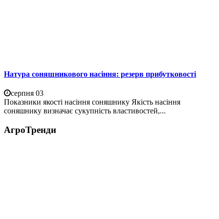
Натура соняшникового насіння: резерв прибутковості
серпня 03
Показники якості насіння соняшнику Якість насіння
соняшнику визначає сукупність властивостей,...
АгроТренди