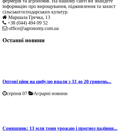
фермерів та агрономів. На нашому сайті ви знайдете
інформацію про вирощування, підживлення та захист
сільськогосподарських культур.
Маршала Гречка, 13
+38 (044) 494 09 52
office@agronomy.com.ua
Останні новини
Оптові ціни на цибулю впали з 33 до 20 гривень...
серпня 07
Аграрні новини
Соняшник: 13 млн тонн урожаю і прогноз падіння...