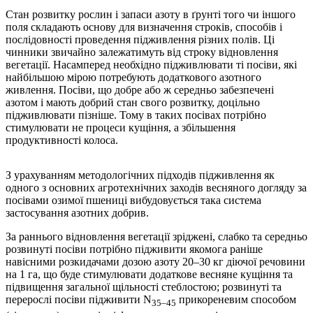
Стан розвитку рослин і запаси азоту в ґрунті того чи іншого
поля складають основу для визначення строків, способів і
послідовності проведення підживлення різних полів. Ці
чинники звичайно залежатимуть від строку відновлення
вегетації. Насамперед необхідно підживлювати ті посіви, які
найбільшою мірою потребують додаткового азотного
живлення. Посіви, що добре або ж середньо забезпечені
азотом і мають добрий стан свого розвитку, доцільно
підживлювати пізніше. Тому в таких посівах потрібно
стимулювати не процеси кущіння, а збільшення
продуктивності колоса.
З урахуванням методологічних підходів підживлення як
одного з основних агротехнічних заходів весняного догляду за
посівами озимої пшениці вибудовується така система
застосування азотних добрив.
За раннього відновлення вегетації зріджені, слабко та середньо
розвинуті посіви потрібно підживити якомога раніше
навісними розкидачами дозою азоту 20–30 кг діючої речовини
на 1 га, що буде стимулювати додаткове весняне кущіння та
підвищення загальної щільності стеблостою; розвинуті та
перерослі посіви підживити N
прикореневим способом
35–45