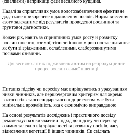
(сівалками) наприкінці фази весняного кущіння.
Надалі за сприятливих умов вологозабезпечення ефективне
додаткове прикореневе підживлення посівів. Норма внесення
азоту залежатиме від результатів проведеної рослинної та
ґрунтової діагностики.
Кожен рік, навіть за сприятливих умов росту й розвитку
рослин пшениці озимої, тією чи іншою мірою постає питання:
як бути зі зрідженими, ослабленими, слаборозвинутими
посівами озимини.
Дія весняно-літніх підживлень азотом на репродукційний
процес рослин озимої пшениці
Питання підсіву чи пересіву має вирішуватись з урахуванням
низки чинників, але першочерговим критерієм для окремо
взятого сільськогосподарського підприємства має бути
мінімальна врожайність, яка є економічно виправданою.
На основі результатів досліджень і практичного досвіду
рекомендується виважений підхід до підсіву чи пересіву
озимих залежно від зрідженості та розвитку посівів, часу
відновлення вегетації й інших чинників. Як свідчать