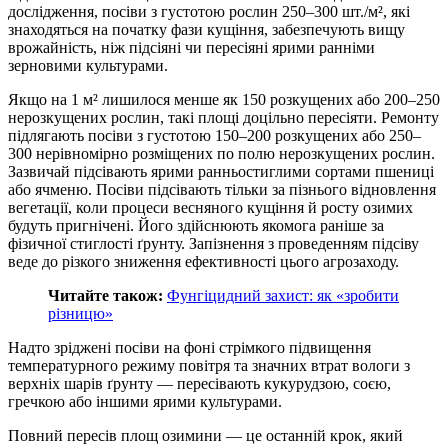
дослідження, посіви з густотою рослин 250–300 шт./м², які
знаходяться на початку фази кущіння, забезпечують вищу
врожайність, ніж підсіяні чи пересіяні ярими ранніми
зерновими культурами.
Якщо на 1 м² лишилося менше як 150 розкущених або 200–250
нерозкущених рослин, такі площі доцільно пересіяти. Ремонту
підлягають посіви з густотою 150–200 розкущених або 250–
300 нерівномірно розміщених по полю нерозкущених рослин.
Зазвичай підсівають ярими ранньостиглими сортами пшениці
або ячменю. Посіви підсівають тільки за пізнього відновлення
вегетації, коли процеси весняного кущіння й росту озимих
будуть пригнічені. Його здійснюють якомога раніше за
фізичної стиглості ґрунту. Запізнення з проведенням підсіву
веде до різкого зниження ефективності цього агрозаходу.
Читайте також:
Фунгіцидний захист: як «зробити
різницю»
Надто зріджені посіви на фоні стрімкого підвищення
температурного режиму повітря та значних втрат вологи з
верхніх шарів ґрунту — пересівають кукурудзою, соєю,
гречкою або іншими ярими культурами.
Повний пересів площ озимини — це останній крок, який