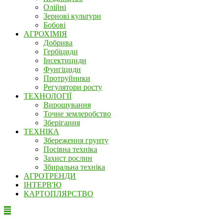
Олійні
Зернові культури
Бобові
АГРОХІМІЯ
Добрива
Гербіциди
Інсектициди
Фунгіциди
Протруйники
Регулятори росту
ТЕХНОЛОГІЇ
Вирощування
Точне землеробство
Зберігання
ТЕХНІКА
Збереження грунту
Посівна техніка
Захист рослин
Збиральна техніка
АГРОТРЕНДИ
ІНТЕРВ'Ю
КАРТОПЛЯРСТВО