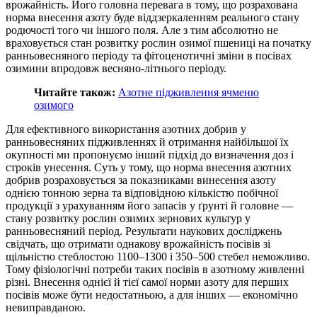
врожайність. Його головна перевага в тому, що розрахована
норма внесення азоту буде віддзеркаленням реального стану
родючості того чи іншого поля. Але з тим абсолютно не
враховується стан розвитку рослин озимої пшениці на початку
ранньовесняного періоду та фітоценотичні зміни в посівах
озимини впродовж весняно-літнього періоду.
Читайте також:
Азотне підживлення ячменю
озимого
Для ефективного використання азотних добрив у
ранньовесняних підживленнях й отримання найбільшої їх
окупності ми пропонуємо інший підхід до визначення доз і
строків унесення. Суть у тому, що норма внесення азотних
добрив розраховується за показниками винесення азоту
однією тонною зерна та відповідною кількістю побічної
продукції з урахуванням його запасів у ґрунті й головне —
стану розвитку рослин озимих зернових культур у
ранньовесняний період. Результати наукових досліджень
свідчать, що отримати однакову врожайність посівів зі
щільністю стеблостою 1100–1300 і 350–500 стебел неможливо.
Тому фізіологічні потреби таких посівів в азотному живленні
різні. Внесення однієї й тієї самої норми азоту для перших
посівів може бути недостатньою, а для інших — економічно
невиправданою.