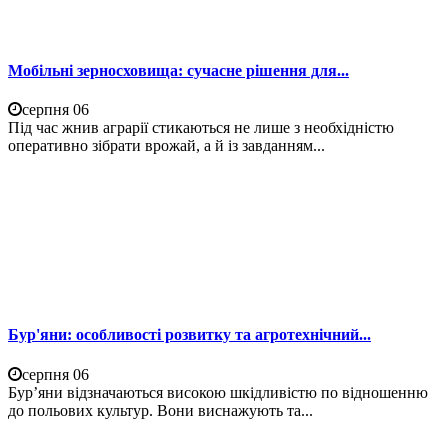
Мобільні зерносховища: сучасне рішення для...
серпня 06
Під час жнив аграрії стикаються не лише з необхідністю
оперативно зібрати врожай, а й із завданням...
Бур'яни: особливості розвитку та агротехнічний...
серпня 06
Бур’яни відзначаються високою шкідливістю по відношенню
до польових культур. Вони виснажують та...