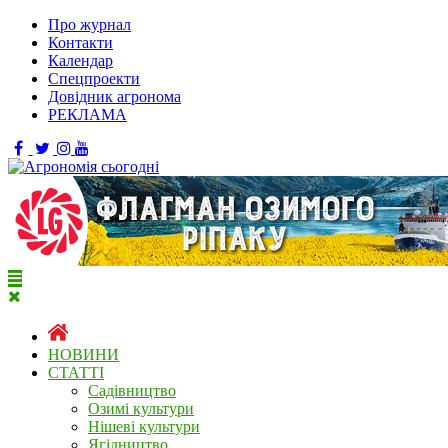
Про журнал
Контакти
Календар
Спецпроекти
Довідник агронома
РЕКЛАМА
НОВИНИ
СТАТТІ
Садівництво
Озимі культури
Нішеві культури
Ягідництво