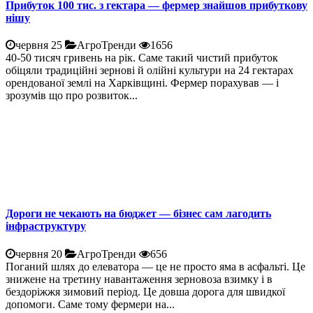
Прибуток 100 тис. з гектара — фермер знайшов прибуткову
нішу
червня 25
АгроТренди
1656
40-50 тисяч гривень на рік. Саме такий чистий прибуток
обіцяли традиційні зернові й олійні культури на 24 гектарах
орендованої землі на Харківщині. Фермер порахував — і
зрозумів що про розвиток...
Дороги не чекають на бюджет — бізнес сам лагодить
інфраструктуру
червня 20
АгроТренди
656
Поганий шлях до елеватора — це не просто яма в асфальті. Це
знижене на третину навантаження зерновоза взимку і в
бездоріжжя зимовий період. Це довша дорога для швидкої
допомоги. Саме тому фермери на...