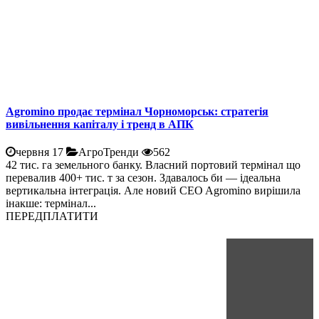
Agromino продає термінал Чорноморськ: стратегія
вивільнення капіталу і тренд в АПК
червня 17
АгроТренди
562
42 тис. га земельного банку. Власний портовий термінал що
перевалив 400+ тис. т за сезон. Здавалось би — ідеальна
вертикальна інтеграція. Але новий CEO Agromino вирішила
інакше: термінал...
ПЕРЕДПЛАТИТИ