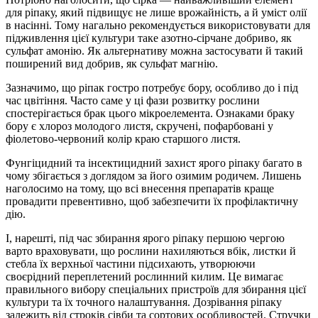
для ріпаку, який підвищує не лише врожайність, а й уміст олії
в насінні. Тому нагально рекомендується використовувати для
підживлення цієї культури таке азотно-сірчане добриво, як
сульфат амонію. Як альтернативу можна застосувати й такий
поширений вид добрив, як сульфат магнію.
Зазначимо, що ріпак гостро потребує бору, особливо до і під
час цвітіння. Часто саме у ці фази розвитку рослини
спостерігається брак цього мікроелемента. Ознаками браку
бору є хлороз молодого листя, скручені, пофарбовані у
фіолетово-червоний колір краю старшого листя.
Фунгіцидний та інсектицидний захист ярого ріпаку багато в
чому збігається з доглядом за його озимим родичем. Лишень
наголосимо на тому, що всі внесення препаратів краще
провадити превентивно, щоб забезпечити їх профілактичну
дію.
І, нарешті, під час збирання ярого ріпаку першою чергою
варто враховувати, що рослини нахиляються вбік, листки й
стебла їх верхньої частини підсихають, утворюючи
своєрідний переплетений рослинний килим. Це вимагає
правильного вибору спеціальних пристроїв для збирання цієї
культури та їх точного налаштування. Дозрівання ріпаку
залежить від строків сівби та сортових особливостей. Стручки