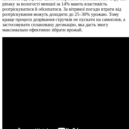
ріпаку за вологості меншої за 14% мають властивість
розтріскуватися й обсипатися. За вітряної погоди втрати від
розтріскування можуть доходити до 25–30% урожаю. Тому
краще процеси дозрівання стручків не пускати на самоплив, а
застосовувати сплановану десикацію, яка дасть змогу
максимально ефективно зібрати врожай.