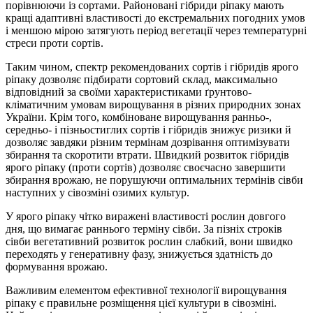
порівнюючи із сортами. Районовані гібриди ріпаку мають
кращі адаптивні властивості до екстремальних погодних умов
і меншою мірою затягують період вегетації через температурні
стреси проти сортів.
Таким чином, спектр рекомендованих сортів і гібридів ярого
ріпаку дозволяє підбирати сортовий склад, максимально
відповідний за своїми характеристиками ґрунтово-
кліматичним умовам вирощування в різних природних зонах
України. Крім того, комбіноване вирощування ранньо-,
середньо- і пізньостиглих сортів і гібридів знижує ризики й
дозволяє завдяки різним термінам дозрівання оптимізувати
збирання та скоротити втрати. Швидкий розвиток гібридів
ярого ріпаку (проти сортів) дозволяє своєчасно завершити
збирання врожаю, не порушуючи оптимальних термінів сівби
наступних у сівозміні озимих культур.
У ярого ріпаку чітко виражені властивості рослин довгого
дня, що вимагає раннього терміну сівби. За пізніх строків
сівби вегетативний розвиток рослин слабкий, вони швидко
переходять у генеративну фазу, знижується здатність до
формування врожаю.
Важливим елементом ефективної технології вирощування
ріпаку є правильне розміщення цієї культури в сівозміні.