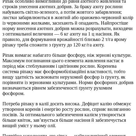
Ріпак особливо вимогливий до рівня азотного живлення та
строків унесення азотних добрив. За браку азоту рослини
набувають світло-зеленого, а потім жовтого забарвлення;
листки забарвлюються в жовтий або оранжево-червоний колір
із червоними жилками, засихають й опадають. Найпростіше
норму внесення азотних добрив можна розрахувати, виходячи
з оптимальної величини — 6 кг азоту на 1 ц насіння. Як
правило, для формування врожайності близько 2 т/га ярому
ріпаку треба спожити з ґрунту до 120 кг/га азоту.
Ріпак вимагає набагато більше фосфору, ніж зернові культури.
Максимум поглинання цього елемента живлення настає в
період між стеблуванням і цвітінням рослин. Коренева
система ріпаку має фосформобілізаційні властивості, тобто
вищу здатність засвоювати нерухомий фосфор із ґрунту, як
порівняти із зерновими культурами. Норми фосфорних добрив
визначаються рівнем забезпеченості ґрунту рухомим
фосфором.
Потреба ріпаку в калії досить висока. Дефіцит калію обмежує
утворення коренів і енергію росту рослин, сприяє виляганню
посівів. За оптимального забезпечення калієм утворюється
більше квіток, зав’язується більше насіння й забезпечується
вищий уміст у ньому олії.
Потрібно наголосити, що сірка — найважливіший елемент