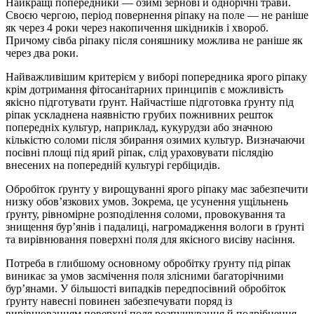
Найкращі попередники — озимі зернові й однорічні трави.
Своєю чергою, період повернення ріпаку на поле — не раніше
як через 4 роки через накопичення шкідників і хвороб.
Причому сівба ріпаку після соняшнику можлива не раніше як
через два роки.
Найважливішим критерієм у виборі попередника ярого ріпаку
крім дотримання фітосанітарних принципів є можливість
якісно підготувати ґрунт. Найчастіше підготовка ґрунту під
ріпак ускладнена наявністю грубих пожнивних решток
попередніх культур, наприклад, кукурудзи або значною
кількістю соломи після збирання озимих культур. Визначаючи
посівні площі під ярий ріпак, слід ураховувати післядію
внесених на попередній культурі гербіцидів.
Обробіток ґрунту у вирощуванні ярого ріпаку має забезпечити
низку обов’язкових умов. Зокрема, це усунення ущільнень
ґрунту, рівномірне розподілення соломи, провокування та
знищення бур’янів і падалиці, нагромадження вологи в ґрунті
та вирівнювання поверхні поля для якісного висіву насіння.
Потреба в глибшому основному обробітку ґрунту під ріпак
виникає за умов засмічення поля злісними багаторічними
бур’янами. У більшості випадків передпосівний обробіток
ґрунту навесні повинен забезпечувати поряд із
вирівнюванням поверхні поля розпушування й подрібнення