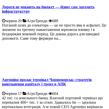
Дороги не чекають на бюджет — бізнес сам лагодить
інфраструктуру
червня 20
АгроТренди
689
Поганий шлях до елеватора — це не просто яма в асфальті. Це
знижене на третину навантаження зерновоза взимку і в
бездоріжжя зимовий період. Це довша дорога для швидкої
допомоги. Саме тому фермери на...
Agromino продає термінал Чорноморськ: стратегія
вивільнення капіталу і тренд в АПК
червня 17
АгроТренди
604
42 тис. га земельного банку. Власний портовий термінал що
перевалив 400+ тис. т за сезон. Здавалось би — ідеальна
вертикальна інтеграція. Але новий CEO Agromino вирішила