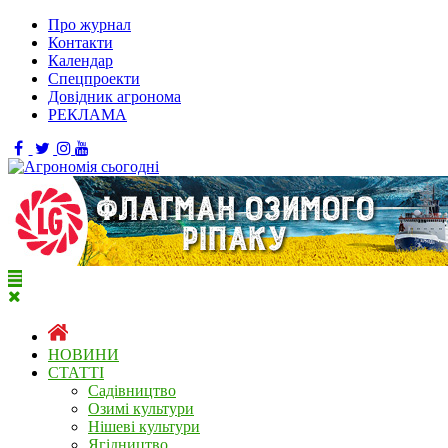
Про журнал
Контакти
Календар
Спецпроекти
Довідник агронома
РЕКЛАМА
НОВИНИ
СТАТТІ
Садівництво
Озимі культури
Нішеві культури
Ягідництво