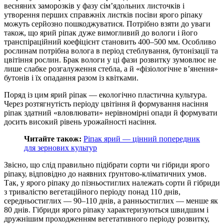
весняних заморозків у фазу сім’ядольних листочків і
утворення перших справжніх листків посіви ярого ріпаку
можуть серйозно пошкоджуватися. Потрібно взяти до уваги
також, що ярий ріпак дуже вимогливий до вологи і його
транспіраційний коефіцієнт становить 400–500 мм. Особливо
рослинам потрібна волога в період стеблування, бутонізації та
цвітіння рослин. Брак вологи у ці фази розвитку зумовлює не
лише слабке розгалуження стебла, а й «фізіологічне в’янення»
бутонів і їх опадання разом із квітками.
Поряд із цим ярий ріпак — екологічно пластична культура.
Через розтягнутість періоду цвітіння й формування насіння
ріпак здатний «вловлювати» нерівномірні опади й формувати
досить високий рівень урожайності насіння.
Читайте також:
Ріпак ярий — цінний попередник
для зернових культур
Звісно, що слід правильно підібрати сорти чи гібриди ярого
ріпаку, відповідно до наявних ґрунтово-кліматичних умов.
Так, у ярого ріпаку до пізньостиглих належать сорти й гібриди
з тривалістю вегетаційного періоду понад 110 днів,
середньостиглих — 90–110 днів, а ранньостиглих — менше як
80 днів. Гібриди ярого ріпаку характеризуються швидшим і
дружнішим проходженням вегетативного періоду розвитку,