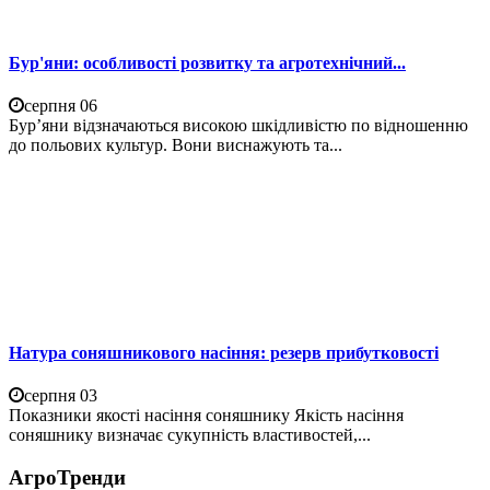
Бур'яни: особливості розвитку та агротехнічний...
серпня 06
Бур’яни відзначаються високою шкідливістю по відношенню
до польових культур. Вони виснажують та...
Натура соняшникового насіння: резерв прибутковості
серпня 03
Показники якості насіння соняшнику Якість насіння
соняшнику визначає сукупність властивостей,...
АгроТренди