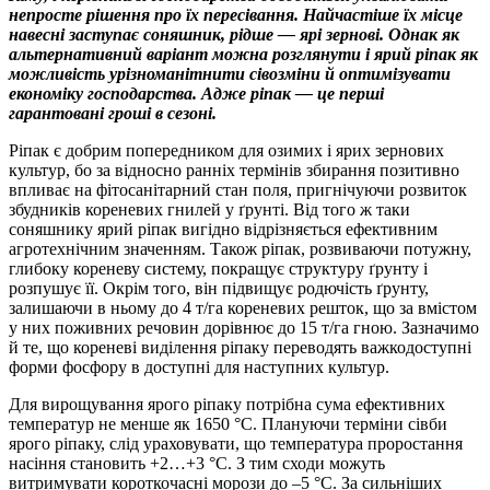
непросте рішення про їх пересівання. Найчастіше їх місце
навесні заступає соняшник, рідше — ярі зернові. Однак як
альтернативний варіант можна розглянути і ярий ріпак як
можливість урізноманітнити сівозміни й оптимізувати
економіку господарства. Адже ріпак — це перші
гарантовані гроші в сезоні.
Ріпак є добрим попередником для озимих і ярих зернових
культур, бо за відносно ранніх термінів збирання позитивно
впливає на фітосанітарний стан поля, пригнічуючи розвиток
збудників кореневих гнилей у ґрунті. Від того ж таки
соняшнику ярий ріпак вигідно відрізняється ефективним
агротехнічним значенням. Також ріпак, розвиваючи потужну,
глибоку кореневу систему, покращує структуру ґрунту і
розпушує її. Окрім того, він підвищує родючість ґрунту,
залишаючи в ньому до 4 т/га кореневих решток, що за вмістом
у них поживних речовин дорівнює до 15 т/га гною. Зазначимо
й те, що кореневі виділення ріпаку переводять важкодоступні
форми фосфору в доступні для наступних культур.
Для вирощування ярого ріпаку потрібна сума ефективних
температур не менше як 1650 °С. Плануючи терміни сівби
ярого ріпаку, слід ураховувати, що температура проростання
насіння становить +2…+3 °С. З тим сходи можуть
витримувати короткочасні морози до –5 °С. За сильніших