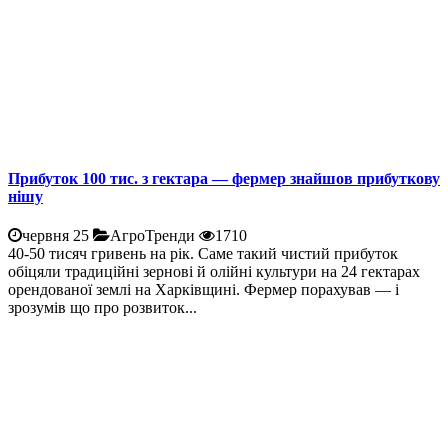
Прибуток 100 тис. з гектара — фермер знайшов прибуткову
нішу
червня 25
АгроТренди
1710
40-50 тисяч гривень на рік. Саме такий чистий прибуток
обіцяли традиційні зернові й олійні культури на 24 гектарах
орендованої землі на Харківщині. Фермер порахував — і
зрозумів що про розвиток...