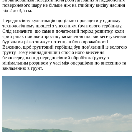
поверхневого шару не більше ніж на глибину висіву насіння
від 2 до 3,5 см.
Передпосівну культивацію доцільно провадити у єдиному
технологічному процесі з унесенням ґрунтового гербіциду.
Слід зазначити, що саме в початковий період розвитку, коли
ярий ріпак повільно зростає, засмічення посівів вегетуючими
бур’янами різко знижує потенціал його врожайності.
Важливо, щоб ґрунтовий гербіцид був пов’язаний із вологою
ґрунту. Тому найнадійніший спосіб його внесення —
безпосередньо під передпосівний обробіток ґрунту з
мінімальним розривом у часі між операціями по внесенню та
закладенню в ґрунт.