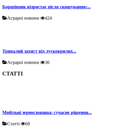
Борщівник відростає після скошування:...
Аграрні новини
424
Тривалий захист від лускокрилих...
Аграрні новини
36
СТАТТІ
Мобільні зерносховища: сучасне рішення...
Статті
68