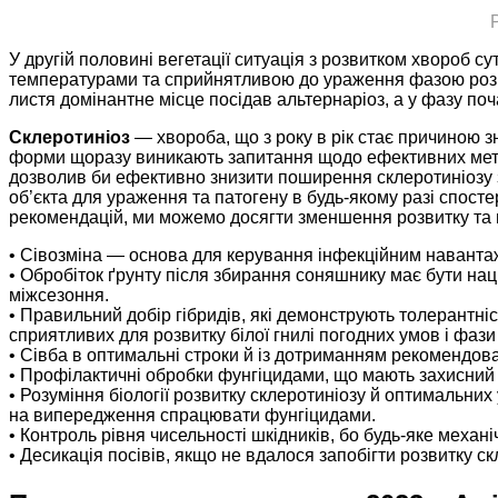
У другій половині вегетації ситуація з розвитком хвороб с
температурами та сприйнятливою до ураження фазою розви
листя домінантне місце посідав альтернаріоз, а у фазу п
Склеротиніоз
— хвороба, що з року в рік стає причиною з
форми щоразу виникають запитання щодо ефективних методі
дозволив би ефективно знизити поширення склеротиніозу з
об’єкта для ураження та патогену в будь-якому разі спост
рекомендацій, ми можемо досягти зменшення розвитку та п
• Сівозміна — основа для керування інфекційним наванта
• Обробіток ґрунту після збирання соняшнику має бути на
міжсезоння.
• Правильний добір гібридів, які демонструють толерантніст
сприятливих для розвитку білої гнилі погодних умов і фази
• Сівба в оптимальні строки й із дотриманням рекомендов
• Профілактичні обробки фунгіцидами, що мають захисний х
• Розуміння біології розвитку склеротиніозу й оптимальни
на випередження спрацювати фунгіцидами.
• Контроль рівня чисельності шкідників, бо будь-яке мех
• Десикація посівів, якщо не вдалося запобігти розвитку с