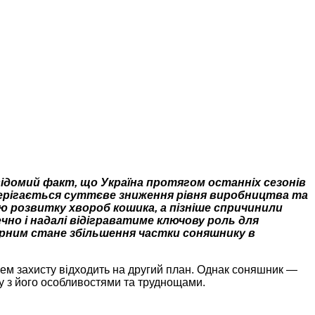
 відомий факт, що Україна протягом останніх сезонів
стерігається суттєве зниження рівня виробництва та
ою розвитку хвороб кошика, а пізніше спричинили
но і надалі відіграватиме ключову роль для
вірним стане збільшення частки соняшнику в
хем захисту відходить на другий план. Однак соняшник —
оку з його особливостями та труднощами.