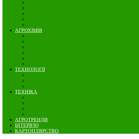
Нішеві культури
Ягідництво
Олійні
Зернові культури
Бобові
АГРОХІМІЯ
Добрива
Гербіциди
Інсектициди
Фунгіциди
Протруйники
Регулятори росту
ТЕХНОЛОГІЇ
Вирощування
Точне землеробство
Зберігання
ТЕХНІКА
Збереження грунту
Посівна техніка
Захист рослин
Збиральна техніка
АГРОТРЕНДИ
ІНТЕРВ'Ю
КАРТОПЛЯРСТВО