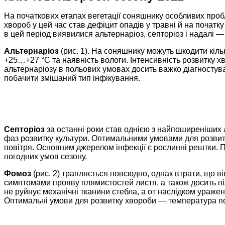
На початкових етапах вегетації соняшнику особливих пробл
хвороб у цей час став дефіцит опадів у травні й на поча
в цей період виявилися альтернаріоз, септоріоз і надалі 
Альтернаріоз
(рис. 1). На соняшнику можуть шкодити кіл
+25…+27 °С та наявність вологи. Інтенсивність розвитку х
альтернаріозу в польових умовах досить важко діагностува
побачити змішаний тип інфікування.
Септоріоз
за останні роки став однією з найпоширеніших 
фаз розвитку культури. Оптимальними умовами для розвитк
повітря. Основним джерелом інфекції є рослинні рештки. 
погодних умов сезону.
Фомоз
(рис. 2) трапляється повсюдно, однак втрати, що в
симптомами прояву плямистостей листя, а також досить піз
не руйнує механічні тканини стебла, а от наслідком уражен
Оптимальні умови для розвитку хвороби — температура по