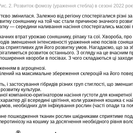
Рис. 2. Розвиток фомозу (ураження стебла) в сезоні 2022 рок
уттєво змінилася. Залежно від регіону спостерігалися різні 
тку соняшнику на той час стали причиною значного розвит
очатку — середини наливання насіння спостерігались масов
начних втрат урожаю соняшнику, ріпаку та сої. Хвороба, про
в зменшення інтенсивності ураження нею посівів соняшнику
а сприятливих для його розвитку умов. Нагадаємо, що за зб
ерігатиметься розвиток останнього. З огляду на це вчасним 
оширення хвороби в посівах. З чого складаються ці заходи
женням в агроценозі.
цілений на максимальне збереження склероцій на його пове
ь, і застосування гібридів різних груп стиглості, що зменшит
 розвитку культури.
аної компанією-оригінатором насіння густоти для конкретно
арактер дії всередині цвітіння, коли ураження кошика є на
х умов, необхідних для інфікування рослин (часті опади та 
анічне пошкодження тканин рослин шкідниками сприятиме под
клеротиніозу на кошику за досягнення необхідного рівня воло
®