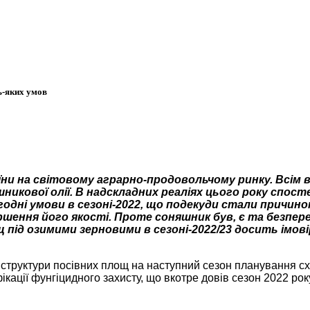
ь-яких умов
раїни на світовому аграрно-продовольчому ринку. Всім
шникової олії. В надскладних реаліях цього року спо
огодні умови в сезоні-2022, що подекуди стали причин
ення його якості. Проте соняшник був, є та безпереч
щ під озимими зерновими в сезоні-2022/23 досить імо
я структури посівних площ на наступний сезон планування с
фікації фунгіцидного захисту, що вкотре довів сезон 2022 р