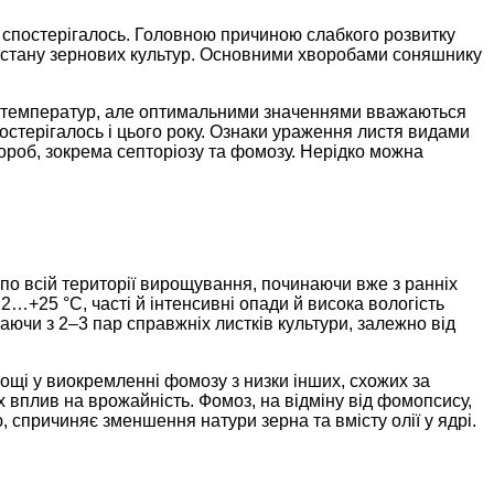
не спостерігалось. Головною причиною слабкого розвитку
ня стану зернових культур. Основними хворобами соняшнику
ну температур, але оптимальними значеннями вважаються
постерігалось і цього року. Ознаки ураження листя видами
ороб, зокрема септоріозу та фомозу. Нерідко можна
по всій території вирощування, починаючи вже з ранніх
…+25 °С, часті й інтенсивні опади й висока вологість
ючи з 2–3 пар справжніх листків культури, залежно від
нощі у виокремленні фомозу з низки інших, схожих за
 вплив на врожайність. Фомоз, на відміну від фомопсису,
 спричиняє зменшення натури зерна та вмісту олії у ядрі.