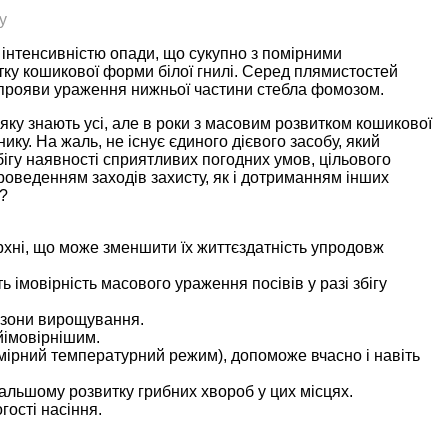
у
за інтенсивністю опади, що сукупно з помірними
ку кошикової форми білої гнилі. Серед плямистостей
і прояви ураження нижньої частини стебла фомозом.
 яку знають усі, але в роки з масовим розвитком кошикової
. На жаль, не існує єдиного дієвого засобу, який
ігу наявності сприятливих погодних умов, цільового
проведенням заходів захисту, як і дотриманням інших
?
рхні, що може зменшити їх життєздатність упродовж
ь імовірність масового ураження посівів у разі збігу
ї зони вирощування.
йімовірнішим.
помірний температурний режим), допоможе вчасно і навіть
альшому розвитку грибних хвороб у цих місцях.
гості насіння.