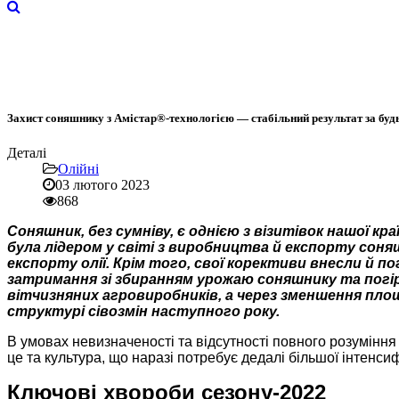
Захист соняшнику з Амістар®-технологією — стабільний результат за буд
Деталі
Олійні
03 лютого 2023
868
Соняшник, без сумніву, є однією з візитівок нашої к
була лідером у світі з виробництва й експорту соня
експорту олії. Крім того, свої корективи внесли й п
затримання зі збиранням урожаю соняшнику та погірш
вітчизняних агровиробників, а через зменшення пло
структурі сівозмін наступного року.
В умовах невизначеності та відсутності повного розумінн
це та культура, що наразі потребує дедалі більшої інтенси
Ключові хвороби сезону-2022