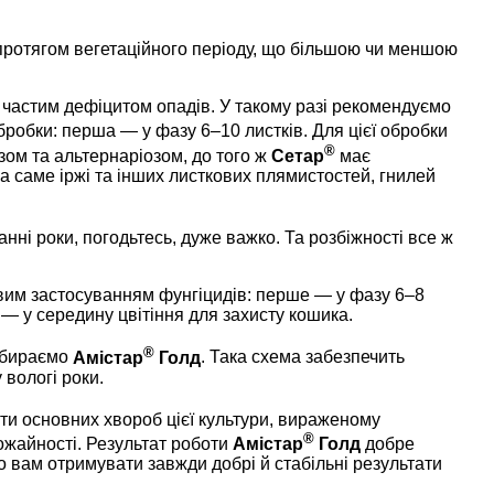
 протягом вегетаційного періоду, що більшою чи меншою
 частим дефіцитом опадів. У такому разі рекомендуємо
бробки: перша — у фазу 6–10 листків. Для цієї обробки
®
зом та альтернаріозом, до того ж
Сетар
має
 а саме іржі та інших листкових плямистостей, гнилей
нні роки, погодьтесь, дуже важко. Та розбіжності все ж
овим застосуванням фунгіцидів: перше — у фазу 6–8
 — у середину цвітіння для захисту кошика.
®
 обираємо
Амістар
Голд
. Така схема забезпечить
вологі роки.
оти основних хвороб цієї культури, вираженому
®
ожайності. Результат роботи
Амістар
Голд
добре
ємо вам отримувати завжди добрі й стабільні результати