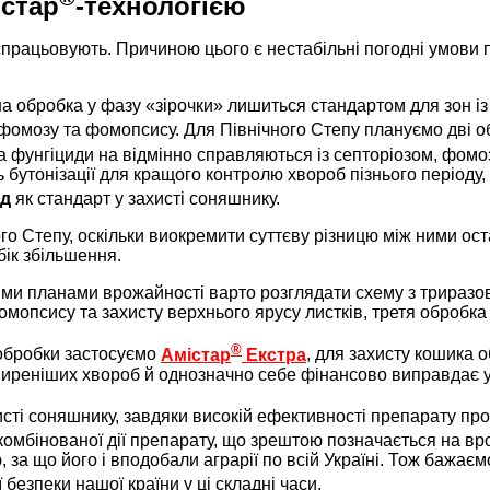
істар
-технологією
 спрацьовують. Причиною цього є нестабільні погодні умови
а обробка у фазу «зірочки» лишиться стандартом для зон із
 фомозу та фомопсису. Для Північного Степу плануємо дві о
а фунгіциди на відмінно справляються із септоріозом, фомо
 бутонізації для кращого контролю хвороб пізнього періоду,
д
як стандарт у захисті соняшнику.
го Степу, оскільки виокремити суттєву різницю між ними оста
бік збільшення.
кими планами врожайності варто розглядати схему з трираз
омопсису та захисту верхнього ярусу листків, третя обробка
®
 обробки застосуємо
Амістар
Екстра
, для захисту кошика
ширеніших хвороб й однозначно себе фінансово виправдає у 
исті соняшнику, завдяки високій ефективності препарату пр
комбінованої дії препарату, що зрештою позначається на вр
ю, за що його і вподобали аграрії по всій Україні. Тож бажа
безпеки нашої країни у ці складні часи.