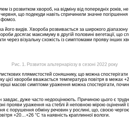
ем із розвитком хвороб, на відміну від попередніх років, 
тку червня, що подекуди навіть спричинили значне погіршен
— фомоз.
ька його видів. Хвороба розвивається за широкого діапазо
вороби досягає максимуму в другій половині вегетації, що с
ти через візуальну схожість із симптомами прояву інших хв
Рис. 1. Розвиток альтернаріозу в сезоні 2022 року
листкових плямистостей соняшнику, що можна спостерігати 
у цієї хвороби вважається температура повітря в межах +22
Перші масові симптоми ураження можна спостерігати, почина
ін завдає, дуже часто недооцінюють. Причиною цього є труд
ні прояви ураження на стеблі й неповною мірою оцінений їх
ня є порушення обміну речовин у рослині, що, своєю чергою,
вітря +20…+26 °С та наявність краплинної вологи.