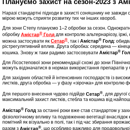
Плануємо захист на сезон-2023 з Ам
Наразі стандартні підходи в захисті соняшнику не завжди
мірою можуть сприяти розвитку тих чи інших хвороб.
Для зони Степу плануємо 1–2 обробки за сезон. Однократн
®
обробку
Амістар
Голд
для контролю альтернаріозу, іржі,
®
®
можна застосувати як
Сетар
, так і
Амістар
Голд
: обидв
рістрегулятивний вплив. Друга обробка: середина — кінець
®
кошика. Знову ж таки радимо застосовувати
Амістар
Гол
Для Лісостепової зони рекомендації схожі до зони Північно
можуть відзначатися в нормах використання препаратів у 
Для західних областей й інтенсивних господарств із висо
листків, друга обробка — у фазу «зірочка» для контролю ф
®
Для першого внесення чудово підійде
Сетар
, для другої
максимальний захист листків, стебла та кошика від найпо
®
Амістар
Голд
за останні роки вже став стандартом у зах
фізіологічному впливу та подовженню вегетації внаслідок 
помітний як візуально в полі, так і під час збирання врожа
®
разом з
Амістар
, що особливо важливо для продовольчої 