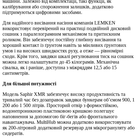
машини. Залежно від комплектації, такі функції, як
калібрування або спорожнення залишків, додатково
підтримуються цифровими засобами.
Для надійного висівання насіння компанія LEMKEN
використовує перевірений на практиці подвійний дисковий
сошник з паралелограмним механізмом та притискним
роликом. Він забезпечує постійну глибину висівання та
хороший контакт із ґрунтом навіть за мінливих ґрунтових
умов і на високих швидкостях руху, а отже — рівномірні
сходи. Крім того, завдяки шкалі регулювання тиск на сошник
можна легко налаштувати до 45 кілограмів. Механічна
сівалка, як і раніше, доступна з міжряддям 12,5 або 15
сантиметрів.
Для більшої потужності
Модель Saphir XMR забезпечує високу продуктивність та
тривалий час без дозаправок завдяки бункерам об’ємом 900, 1
200 або 1 500 літрів. Просторий отвір з формостійкою,
водонепроникною пластиковою кришкою полегшує
наповнення за допомогою біг-бегів або фронтального
навантажувача. MultiHub можна додатково використовувати
як 200-літровий додатковий резервуар для мікрогрануляту або
сидератів.