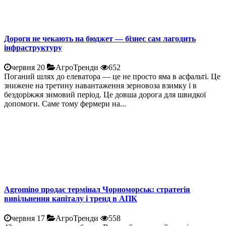
Дороги не чекають на бюджет — бізнес сам лагодить
інфраструктуру
червня 20
АгроТренди
652
Поганий шлях до елеватора — це не просто яма в асфальті. Це
знижене на третину навантаження зерновоза взимку і в
бездоріжжя зимовий період. Це довша дорога для швидкої
допомоги. Саме тому фермери на...
Agromino продає термінал Чорноморськ: стратегія
вивільнення капіталу і тренд в АПК
червня 17
АгроТренди
558