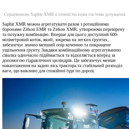
Серцевиною Saphir XMR є повністю нова система дозування
Saphir XMR можна агрегатувати разом з ротаційними
боронами Zirkon EMR та Zirkon XMR, утворюючи перевірену
та потужну комбінацію. Вперше для цього доступний 600-
міліметровий коток, який, зокрема на легких ґрунтах,
забезпечує значно менший опір коченню та покращене
ущільнення ґрунту. Завдяки комбінаційному агрегатуванню
сівалка одночасно підіймається та відхиляється вперед за
допомогою гідравлічних циліндрів. Це забезпечує менше
навантаження на задню вісь трактора та стабільний розподіл
ваги, що важливо для спокійної їзди по дорозі.