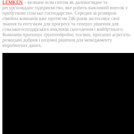
LEMKEN
– визнане всім світом як далекоглядне та
ресурсоощадне підприємство, яке робить важливий внесок у
прибуткове сільське господарство. Середня за розміром
сімейна компанія вже протягом 246 років застосовує свої
знання та ентузіазм для прогресу та генерує рішення для
сільськогосподарських викликів сьогодення і майбутнього.
Компанія пропонує ґрунтообробні, посівні, просапні агрегати,
розкидачі добрив і розумні рішення для менеджменту
виробничих даних.