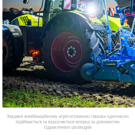
Завдяки комбінаційному агрегатуванню сівалка одночасно
підіймається та відхиляється вперед за допомогою
гідравлічних циліндрів