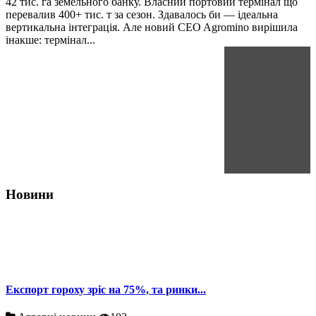
42 тис. га земельного банку. Власний портовий термінал що
перевалив 400+ тис. т за сезон. Здавалось би — ідеальна
вертикальна інтеграція. Але новий CEO Agromino вирішила
інакше: термінал...
Новини
Експорт гороху зріс на 75%, та ринки...