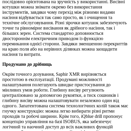
послідовно орієнтована на зручність у використанні. Висівні
котушки можна знімати окремо без використання
інструментів, завдяки чому перехід між різними видами
насіння відбувається так само просто, як і очищення та
технічне обслуговування. Різні зірочки котушок забезпечують
точне та рівномірне висівання як дрібного насіння, так і
більших зерен. Система стандартно доповнюється
двостороннім електричним приводом із функцією
перемикання однієї сторони. Завдяки зменшенню перекриттів
на краю поля або на нерівних ділянках можна заощадити
насіння та витрати.
Продумано до дрібниць
Окрім точного дозування, Saphir XMR вирізняється
простотою в експлуатації. Продумані можливості
налаштування полегшують швидке пристосування до
мінливих умов роботи. Глибину висіву регулюють
централізовано за допомогою рукоятки, а тиск сошників і
глибину висіву можна налаштовувати незалежно один від
одного. Запатентована система технологічних колій також має
гнучку конструкцію: можна легко вибирати різні ритми
проходів та робочі ширини. Крім того, iQblue drill пропонує
концепцію управління на базі ISOBUS, яка забезпечує
логічний та наочний доступ до всіх важливих функцій