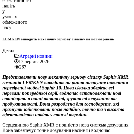
ефективністю
навіть
у
умовах
обмеженого
часу
LEMKEN виводить механічну зернову сівалку на новий рівень
Деталі
Аграрні новини
17 червня 2026
267
Представляючи нову механічну зернову сівалку Saphir XMR,
компанія LEMKEN виводить на ринок наступне покоління
перевіреної моделі Saphir 10. Нова сівалка зберігає всі
переваги попередньої серії, водночас встановлюючи нові
стандарти в плані точності, зручності керування та
продуктивності. Вона розроблена для господарств, які
прагнуть здійснювати посів надійно, точно та з високою
ефективністю навіть у стислі терміни.
Серцевиною Saphir XMR є повністю нова система дозування.
Вона забезпечує точне дозування насіння і водночас