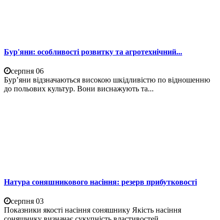
Бур'яни: особливості розвитку та агротехнічний...
серпня 06
Бур’яни відзначаються високою шкідливістю по відношенню
до польових культур. Вони виснажують та...
Натура соняшникового насіння: резерв прибутковості
серпня 03
Показники якості насіння соняшнику Якість насіння
соняшнику визначає сукупність властивостей,...