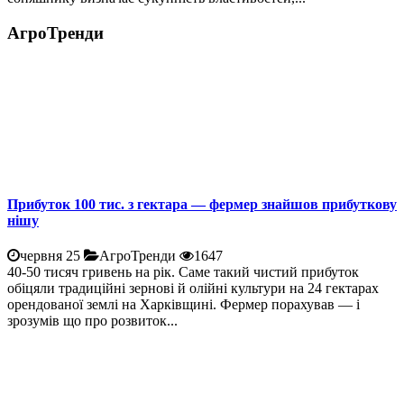
АгроТренди
Прибуток 100 тис. з гектара — фермер знайшов прибуткову
нішу
червня 25
АгроТренди
1647
40-50 тисяч гривень на рік. Саме такий чистий прибуток
обіцяли традиційні зернові й олійні культури на 24 гектарах
орендованої землі на Харківщині. Фермер порахував — і
зрозумів що про розвиток...