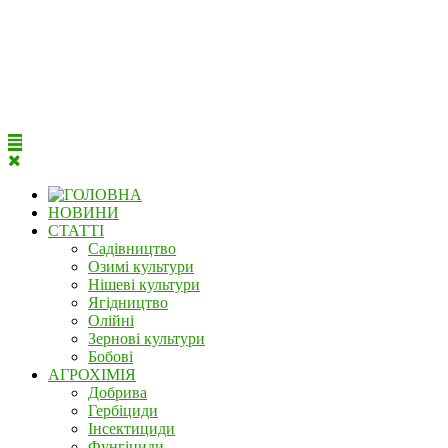
НОВИНИ
СТАТТІ
Садівництво
Озимі культури
Нішеві культури
Ягідництво
Олійні
Зернові культури
Бобові
АГРОХІМІЯ
Добрива
Гербіциди
Інсектициди
Фунгіциди