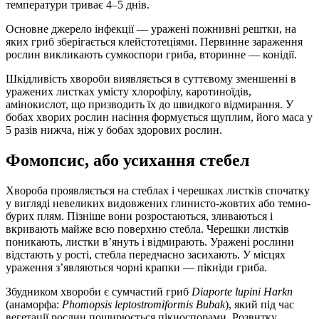
температури триває 4–5 днів.
Основне джерело інфекції — уражені пожнивні рештки, на
яких гриб зберігається клейстотеціями. Первинне зараження
рослин викликають сумкоспори гриба, вторинне — конідії.
Шкідливість хвороби виявляється в суттєвому зменшенні в
уражених листках умісту хлорофілу, каротиноїдів,
амінокислот, що призводить їх до швидкого відмирання. У
бобах хворих рослин насіння формується щуплим, його маса у
5 разів нижча, ніж у бобах здорових рослин.
Фомопсис, або усихання стебел
Хвороба проявляється на стеблах і черешках листків спочатку
у вигляді невеликих видовжених глинисто-жовтих або темно-
бурих плям. Пізніше вони розростаються, зливаються і
вкривають майже всю поверхню стебла. Черешки листків
поникають, листки в’януть і відмирають. Уражені рослини
відстають у рості, стебла передчасно засихають. У місцях
ураження з’являються чорні крапки — пікніди гриба.
Збудником хвороби є сумчастий гриб
Diaporte lupini Harkn
(анаморфа:
Phomopsis leptostromiformis Bubak
), який під час
вегетації рослин поширюється пікноспорами. Розвитку