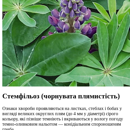
Стемфільоз (чорнувата плямистість)
Ознаки хвороби проявляються на листках, стеблах і бобах у
вигляді великих округлих плям (до 4 мм у діаметрі) сірого
кольору, які пізніше темніють і вкриваються у вологу погоду
темно-оливковим нальотом — конідіальним спороношеням
гриба.