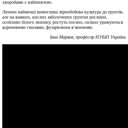
хворобами є найнижчою.
Люпин найменш вимоглива зернобобова культура до ґрунтів,
але на важких, кислих заболочених ґрунтах рослини,
особливо білого люпину, ростуть погано, сильно уражуються
кореневими гнилями, фузаріозним в’яненням.
Іван Марков, професор НУБіП України