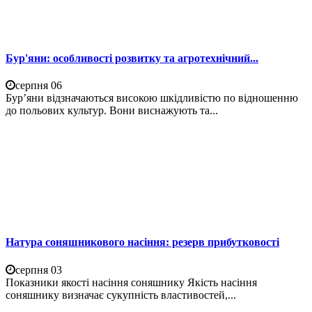
Бур'яни: особливості розвитку та агротехнічний...
серпня 06
Бур’яни відзначаються високою шкідливістю по відношенню
до польових культур. Вони виснажують та...
Натура соняшникового насіння: резерв прибутковості
серпня 03
Показники якості насіння соняшнику Якість насіння
соняшнику визначає сукупність властивостей,...