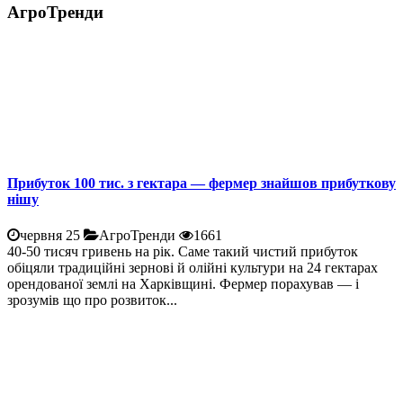
АгроТренди
Прибуток 100 тис. з гектара — фермер знайшов прибуткову
нішу
червня 25
АгроТренди
1661
40-50 тисяч гривень на рік. Саме такий чистий прибуток
обіцяли традиційні зернові й олійні культури на 24 гектарах
орендованої землі на Харківщині. Фермер порахував — і
зрозумів що про розвиток...