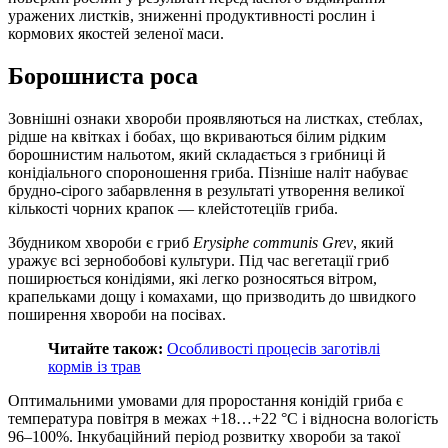
уражених листків, зниженні продуктивності рослин і
кормових якостей зеленої маси.
Борошниста роса
Зовнішні ознаки хвороби проявляються на листках, стеблах,
рідше на квітках і бобах, що вкриваються білим рідким
борошнистим нальотом, який складається з грибниці й
конідіального спороношення гриба. Пізніше наліт набуває
брудно-сірого забарвлення в результаті утворення великої
кількості чорних крапок — клейстотеціїв гриба.
Збудником хвороби є гриб
Erysiphe communis Grev
, який
уражує всі зернобобові культури. Під час вегетації гриб
поширюється конідіями, які легко розносяться вітром,
крапельками дощу і комахами, що призводить до швидкого
поширення хвороби на посівах.
Читайте також:
Особливості процесів заготівлі
кормів із трав
Оптимальними умовами для проростання конідій гриба є
температура повітря в межах +18…+22 °С і відносна вологість
96–100%. Інкубаційний період розвитку хвороби за такої