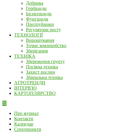
Добрива
Гербіциди
Інсектициди
Фунгіциди
Протруйники
Регулятори росту
ТЕХНОЛОГІЇ
Вирощування
Точне землеробство
Зберігання
ТЕХНІКА
Збереження грунту
Посівна техніка
Захист рослин
Збиральна техніка
АГРОТРЕНДИ
ІНТЕРВ'Ю
КАРТОПЛЯРСТВО
Про журнал
Контакти
Календар
Спецпроекти