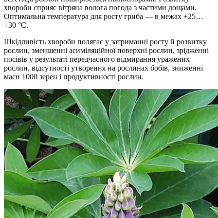
хвороби сприяє вітряна волога погода з частими дощами.
Оптимальна температура для росту гриба — в межах +25…
+30 °С.
Шкідливість хвороби полягає у затриманні росту й розвитку
рослин, зменшенні асиміляційної поверхні рослин, зрідженні
посівів у результаті передчасного відмирання уражених
рослин, відсутності утворення на рослинах бобів, зниженні
маси 1000 зерен і продуктивності рослин.