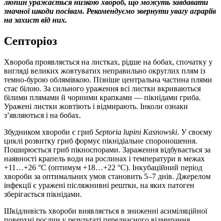
люпин уражається низкою хвороб, що можуть завдавати
значної шкоди посівам. Рекомендуємо звернути увагу аграріїв
на захист від них.
Септоріоз
Хвороба проявляється на листках, рідше на бобах, спочатку у
вигляді великих жовтуватих неправильно округлих плям із
темно-бурою облямівкою. Пізніше центральна частина плями
стає білою. За сильного ураження всі листки вкриваються
білими плямами й чорними крапками — пікнідами гриба.
Уражені листки жовтіють і відмирають. Інколи ознаки
з’являються і на бобах.
Збудником хвороби є гриб
Septoria lupini Kasnowski
. У своєму
циклі розвитку гриб формує пікнідіальне спороношення.
Поширюється гриб пікноспорами. Зараження відбувається за
наявності крапель води на рослинах і температури в межах
+11…+26 °С (оптимум +18…+22 °С). Інкубаційний період
хвороби за оптимальних умов становить 5–7 днів. Джерелом
інфекції є уражені післяжнивні рештки, на яких патоген
зберігається пікнідами.
Шкідливість хвороби виявляється в зниженні асиміляційної
поверхні рослин у результаті передчасного відмирання