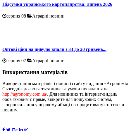
Підсумки українського картоплярства: липень 2026
серпня 08
Аграрні новини
Оптові ціни на цибулю впали з 33 до 20 гривень...
серпня 07
Аграрні новини
Використання матеріалів
Використання матеріалів і новин із сайту видання «Агрономія
Сьогодні» дозволяється лише за умови посилання на
http://agronomy.com.ua/
. Для новинних та інтернет-видань
обов'язковим є пряме, відкрите для пошукових систем,
гіперпосилання у першому абзаці на процитовану статтю чи
новину.