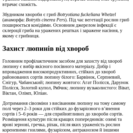
втрачає схожість.
Збудником хвороби є гриб
Botryotiana fuckeliana Whetzel
(анаморфа:
Botrytis cinerea Pers
). Під час вегетації рослин гриб
поширюється конідіями. Основним джерелом інфекції є
склероції гриба на уражених рештках і заражене насіння, у
якому є грибниця.
Захист люпинів від хвороб
Головним профілактичним засобом для захисту від хвороб
люпину є вибір якісного посівного матеріалу. Добір і
впровадження високопродуктивних, стійких до хвороб
районованих сортів люпину білого: Барвінок, Серпневий,
Снігур, Чабанський; люпину жовтого: Агат Полісся, Дарунок
Полісся, Золотий купол, Рябчик; люпину вузьколистого: Віват,
Віктан, Олімп, Юліан.
Дотримання сівозміни з висіванням люпину на тому самому
полі через 2–3 роки для стійких до фузаріозного в’янення
сортів і 5–6 років — для сприйнятливих до хвороби сортів.
Розміщення культури після кращих попередників: озимі та
ярові зернові, гречка, ріпак, після яких ураженість рослин
кореневими гнилями, фузаріозом, антракнозом й іншими