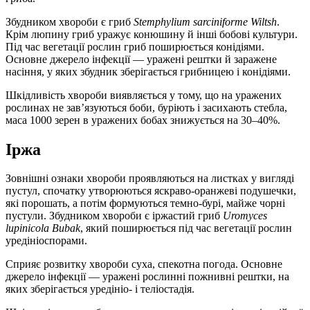
Збудником хвороби є гриб
Stemphylium sarciniforme Wiltsh
.
Крім люпину гриб уражує конюшину й інші бобові культури.
Під час вегетації рослин гриб поширюється конідіями.
Основне джерело інфекції — уражені рештки й заражене
насіння, у яких збудник зберігається грибницею і конідіями.
Шкідливість хвороби виявляється у тому, що на уражених
рослинах не зав’язуються боби, буріють і засихають стебла,
маса 1000 зерен в уражених бобах знижується на 30–40%.
Іржа
Зовнішні ознаки хвороби проявляються на листках у вигляді
пустул, спочатку утворюються яскраво-оранжеві подушечки,
які порошать, а потім формуються темно-бурі, майже чорні
пустули. Збудником хвороби є іржастий гриб
Uromyces
lupinicola Bubak
, який поширюється під час вегетації рослин
уредініоспорами.
Сприяє розвитку хвороби суха, спекотна погода. Основне
джерело інфекції — уражені рослинні пожнивні рештки, на
яких зберігається уредініо- і теліостадія.