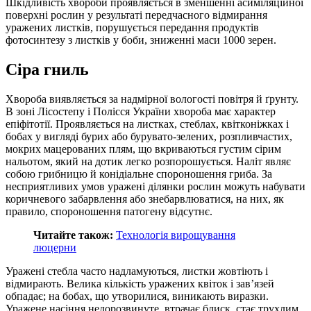
Шкідливість хвороби проявляється в зменшенні асиміляційної
поверхні рослин у результаті передчасного відмирання
уражених листків, порушується передання продуктів
фотосинтезу з листків у боби, зниженні маси 1000 зерен.
Сіра гниль
Хвороба виявляється за надмірної вологості повітря й ґрунту.
В зоні Лісостепу і Полісся України хвороба має характер
епіфітотії. Проявляється на листках, стеблах, квітконіжках і
бобах у вигляді бурих або бурувато-зелених, розпливчастих,
мокрих мацерованих плям, що вкриваються густим сірим
нальотом, який на дотик легко розпорошується. Наліт являє
собою грибницю й конідіальне спороношення гриба. За
несприятливих умов уражені ділянки рослин можуть набувати
коричневого забарвлення або знебарвлюватися, на них, як
правило, спороношення патогену відсутнє.
Читайте також:
Технологія вирощування
люцерни
Уражені стебла часто надламуються, листки жовтіють і
відмирають. Велика кількість уражених квіток і зав’язей
обпадає; на бобах, що утворилися, виникають виразки.
Уражене насіння недорозвинуте, втрачає блиск, стає трухлим,