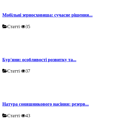
Мобільні зерносховища: сучасне рішення...
Статті
35
Бур'яни: особливості розвитку та...
Статті
37
Натура соняшникового насіння: резерв...
Статті
43