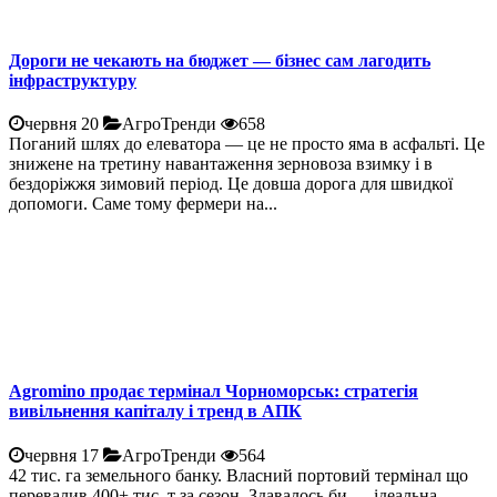
Дороги не чекають на бюджет — бізнес сам лагодить
інфраструктуру
червня 20
АгроТренди
658
Поганий шлях до елеватора — це не просто яма в асфальті. Це
знижене на третину навантаження зерновоза взимку і в
бездоріжжя зимовий період. Це довша дорога для швидкої
допомоги. Саме тому фермери на...
Agromino продає термінал Чорноморськ: стратегія
вивільнення капіталу і тренд в АПК
червня 17
АгроТренди
564
42 тис. га земельного банку. Власний портовий термінал що
перевалив 400+ тис. т за сезон. Здавалось би — ідеальна