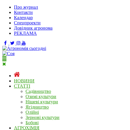
Про журнал
Контакти
Календар
Спецпроекти
Довідник агронома
РЕКЛАМА
НОВИНИ
СТАТТІ
Садівництво
Озимі культури
Нішеві культури
Ягідництво
Олійні
Зернові культури
Бобові
АГРОХІМІЯ