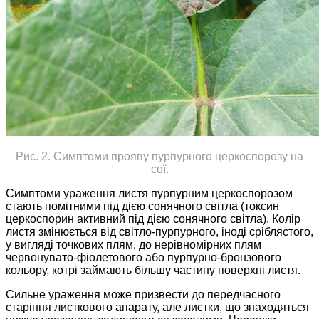
Рис. 2. Симптоми прояву пурпурного церкоспорозу на
сої.
Симптоми ураження листя пурпурним церкоспорозом
стають помітними під дією сонячного світла (токсин
церкоспорин активний під дією сонячного світла). Колір
листя змінюється від світло-пурпурного, іноді сріблястого,
у вигляді точкових плям, до нерівномірних плям
червонувато-фіолетового або пурпурно-бронзового
кольору, котрі займають більшу частину поверхні листя.
Сильне ураження може призвести до передчасного
старіння листкового апарату, але листки, що знаходяться