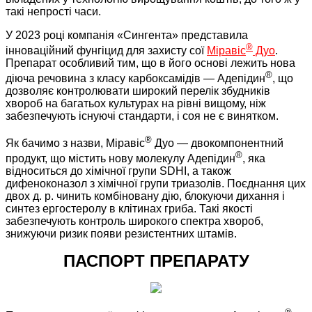
такі непрості часи.
У 2023 році компанія «Сингента» представила
®
інноваційний фунгіцид для захисту сої
Міравіс
Дуо
.
Препарат особливий тим, що в його основі лежить нова
®
діюча речовина з класу карбоксамідів — Адепідин
, що
дозволяє контролювати широкий перелік збудників
хвороб на багатьох культурах на рівні вищому, ніж
забезпечують існуючі стандарти, і соя не є винятком.
®
Як бачимо з назви, Міравіс
Дуо — двокомпонентний
®
продукт, що містить нову молекулу Адепідин
, яка
відноситься до хімічної групи SDHI, а також
дифеноконазол з хімічної групи триазолів. Поєднання цих
двох д. р. чинить комбіновану дію, блокуючи дихання і
синтез ергостеролу в клітинах гриба. Такі якості
забезпечують контроль широкого спектра хвороб,
знижуючи ризик появи резистентних штамів.
ПАСПОРТ ПРЕПАРАТУ