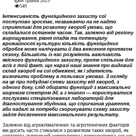
08 травня 2025
549
Інтенсивність фунгіцидного захисту сої
поступово зростає, незважаючи на не надто
сприятливі для розвитку хвороб умови, що
складалися останнім часом. Так, залежно від регіону
вирощування, рівня опадів та потенціалу
врожайності культури кількість фунгіцидних
обробок може налічувати й два внесення протягом
сезону. Більшість із нас розуміють важливість
якісного фунгіцидного захисту, проте спільним для
всіх є той факт, що наразі наші знання про видовий
склад хвороб на сої обмежені, як і здатність
визначити проблему в польових умовах. З огляду
на це при побудові схеми захисту від хвороб, з
одного боку, слід обирати фунгіцид з максимально
широким спектром дії, а з іншого — користуватися
послугами спеціалізованих лабораторій для
діагностування збудника, що спричинив ураження,
аби надалі за потреби скоригувати схему захисту
задля досягнення максимального результату.
Залежно від агрокліматичних та агротехнічних факторів
ми досить часто стикалися з розвитком таких хвороб, як
септоріоз, пурпурний церкоспороз і пероноспороз, що ще