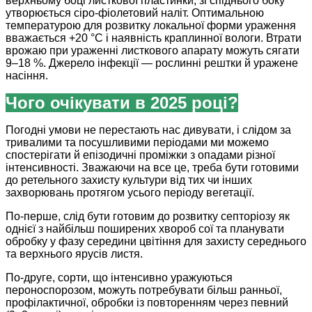
верхньому боці листкової пластинки, зі спіднього боку
утворюється сіро-фіолетовий наліт. Оптимальною
температурою для розвитку локальної форми ураження
вважається +20 °С і наявність краплинної вологи. Втрати
врожаю при ураженні листкового апарату можуть сягати
9–18 %. Джерело інфекції — рослинні рештки й уражене
насіння.
Чого очікувати в 2025 році?
Погодні умови не перестають нас дивувати, і слідом за
тривалими та посушливими періодами ми можемо
спостерігати й епізодичні проміжки з опадами різної
інтенсивності. Зважаючи на все це, треба бути готовими
до ретельного захисту культури від тих чи інших
захворювань протягом усього періоду вегетації.
По-перше, слід бути готовим до розвитку септоріозу як
однієї з найбільш поширених хвороб сої та планувати
обробку у фазу середини цвітіння для захисту середнього
та верхнього ярусів листя.
По-друге, сорти, що інтенсивно уражуються
пероноспорозом, можуть потребувати більш ранньої,
профілактичної, обробки із повторенням через певний