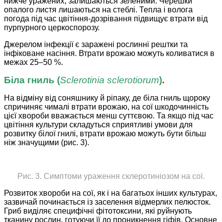
нижче уражених, залишаються зеленими. Черешки
опалого листя лишаються на стеблі. Тепла і волога
погода під час цвітіння-дозрівання підвищує втрати від
пурпурного церкоспорозу.
Джерелом інфекції є заражені рослинні рештки та
інфіковане насіння. Втрати врожаю можуть коливатися в
межах 25–50 %.
Біла гниль (
Sclerotinia sclerotiorum
)
.
На відміну від соняшнику й ріпаку, де біла гниль щороку
спричиняє чималі втрати врожаю, на сої шкодочинність
цієї хвороби вважається менш суттєвою. Та якщо під час
цвітіння культури складуться сприятливі умови для
розвитку білої гнилі, втрати врожаю можуть бути більш
ніж значущими (рис. 3).
Рис. 3. Симптоми ураження склеротиніозом на сої.
Розвиток хвороби на сої, як і на багатьох інших культурах,
зазвичай починається із заселення відмерлих пелюсток.
Гриб виділяє специфічні фітотоксини, які руйнують
тканину рослин, готуючи її до проникнення гіфів. Основне