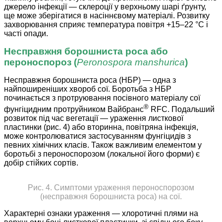
джерело інфекції — склероції у верхньому шарі ґрунту,
ще може зберігатися в насіннєвому матеріалі. Розвитку
захворювання сприяє температура повітря +15–22 °С і
часті опади.
Несправжня борошниста роса або
пероноспороз (
Peronospora manshurica
)
Несправжня борошниста роса (НБР) — одна з
найпоширеніших хвороб сої. Боротьба з НБР
починається з протруювання посівного матеріалу сої
®
фунгіцидним протруйником Вайбранс
RFC. Подальший
розвиток під час вегетації — ураження листкової
пластинки (рис. 4) або вторинна, повітряна інфекція,
може контролюватися застосуванням фунгіцидів з
певних хімічних класів. Також важливим елементом у
боротьбі з пероноспорозом (локальної його форми) є
добір стійких сортів.
Рис. 4. Симптоми ураження пероноспорозом
(несправжня борошниста роса) на сої.
Характерні ознаки ураження — хлоротичні плями на