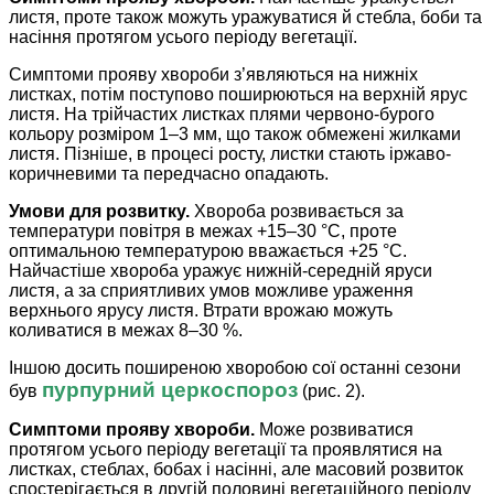
листя, проте також можуть уражуватися й стебла, боби та
насіння протягом усього періоду вегетації.
Симптоми прояву хвороби з’являються на нижніх
листках, потім поступово поширюються на верхній ярус
листя. На трійчастих листках плями червоно-бурого
кольору розміром 1–3 мм, що також обмежені жилками
листя. Пізніше, в процесі росту, листки стають іржаво-
коричневими та передчасно опадають.
Умови для розвитку.
Хвороба розвивається за
температури повітря в межах +15–30 °С, проте
оптимальною температурою вважається +25 °С.
Найчастіше хвороба уражує нижній-середній яруси
листя, а за сприятливих умов можливе ураження
верхнього ярусу листя. Втрати врожаю можуть
коливатися в межах 8–30 %.
Іншою досить поширеною хворобою сої останні сезони
пурпурний церкоспороз
був
(рис. 2).
Симптоми прояву хвороби.
Може розвиватися
протягом усього періоду вегетації та проявлятися на
листках, стеблах, бобах і насінні, але масовий розвиток
спостерігається в другій половині вегетаційного періоду