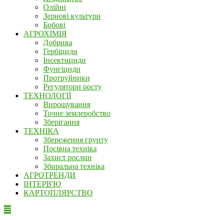
Олійні
Зернові культури
Бобові
АГРОХІМІЯ
Добрива
Гербіциди
Інсектициди
Фунгіциди
Протруйники
Регулятори росту
ТЕХНОЛОГІЇ
Вирощування
Точне землеробство
Зберігання
ТЕХНІКА
Збереження грунту
Посівна техніка
Захист рослин
Збиральна техніка
АГРОТРЕНДИ
ІНТЕРВ'Ю
КАРТОПЛЯРСТВО