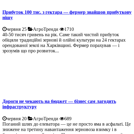
Прибуток 100 тис. з гектара — фермер знайшов прибуткову
нішу
червня 25
АгроТренди
1710
40-50 тисяч гривень на рік. Саме такий чистий прибуток
обіцяли традиційні зернові й олійні культури на 24 гектарах
орендованої землі на Харківщині. Фермер порахував — і
зрозумів що про розвиток...
Дороги не чекають на бюджет — бізнес сам лагодить
інфраструктуру
червня 20
АгроТренди
689
Поганий шлях до елеватора — це не просто яма в асфальті. Це
знижене на третину навантаження зерновоза взимку і в