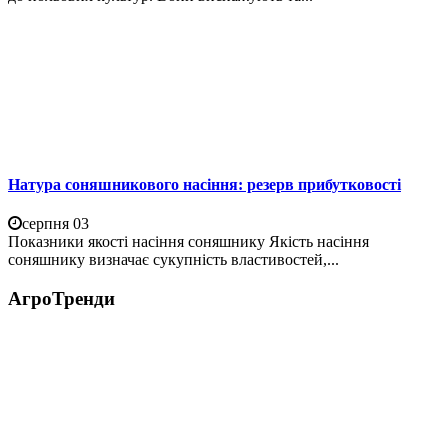
Натура соняшникового насіння: резерв прибутковості
серпня 03
Показники якості насіння соняшнику Якість насіння
соняшнику визначає сукупність властивостей,...
АгроТренди