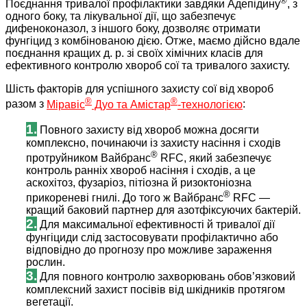
®
Поєднання тривалої профілактики завдяки Адепідину
, з
одного боку, та лікувальної дії, що забезпечує
дифеноконазол, з іншого боку, дозволяє отримати
фунгіцид з комбінованою дією. Отже, маємо дійсно вдале
поєднання кращих д. р. зі своїх хімічних класів для
ефективного контролю хвороб сої та тривалого захисту.
Шість факторів для успішного захисту сої від хвороб
®
®
разом з
Міравіс
Дуо та Амістар
-технологією
:
1.
Повного захисту від хвороб можна досягти
комплексно, починаючи із захисту насіння і сходів
®
протруйником Вайбранс
RFC, який забезпечує
контроль ранніх хвороб насіння і сходів, а це
аскохітоз, фузаріоз, пітіозна й ризоктоніозна
®
прикореневі гнилі. До того ж Вайбранс
RFC —
кращий баковий партнер для азотфіксуючих бактерій.
2.
Для максимальної ефективності й тривалої дії
фунгіциди слід застосовувати профілактично або
відповідно до прогнозу про можливе зараження
рослин.
3.
Для повного контролю захворювань обов’язковий
комплексний захист посівів від шкідників протягом
вегетації.