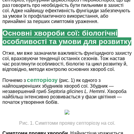
раз говорить про необхідність бути пильними в захисті
сої. Адже найвищу ефективність фунгіциди забезпечують
за умови їх профілактичного використання, або
принаймні за перших симптомів ураження.
Основні хвороби сої: біологічні
особливості та умови для розвитку
Отже, ми вже зазначили важливість фунгіцидного захисту
сої, враховуючи тенденції останніх сезонів. Тож настав
час розглянути особливості, біологію та цикл розвитку й,
відповідно, методи контролю основних хвороб сої.
септоріозу
Почнемо з
(рис. 1) як одного з
найпоширеніших збудників хвороб сої. Збудник —
незавершений гриб
Septoria gliсines L. Hemmi
. Хвороба
найбільш інтенсивно розвивається у фази цвітіння —
початок утворення бобів.
Рис. 1. Симптоми прояву септоріозу на сої.
Симптоми прояву хвороби.
Найчастіше уражується