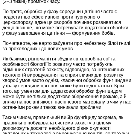
(2–3 тижні) проміжок часу.
По-третє, обробка у фазу середини цвітіння часто є
недостатньо ефективною проти пурпурного
церкоспорозу, адже ця хвороба починає розвиватися
дещо пізніше, що може потребувати додаткової обробки
у фазу завершення цвітіння — формування бобів.
По-четверте, не варто забувати про небезпеку білої гнилі
за прохолодних і дощових умов.
Як бачимо, різноманіття збудників хвороб на сої та
особливості біології їх розвитку часто потребують
відмінних стратегій захисту, відповідно, за інтенсивних
технологій вирощування та сприятливих для розвитку
хвороб умов часто однієї, класичної обробки фунгіцидами
у фазу середини цвітіння може бути недостатньо. Крім
того, аргументом для додаткової обробки фунгіцидом
може бути не тільки додаткове збереження врожаю, а й
вплив на посівні якості насіннєвого матеріалу, з чим у нас
останніми роками також виникали проблеми.
Таким чином, правильний вибір фунгіциду зокрема, як і
правильно побудована система захисту в цілому
допоможуть досягти необхідного рівня окупності
вкладених у технологію вирощування коштів, до того ж у