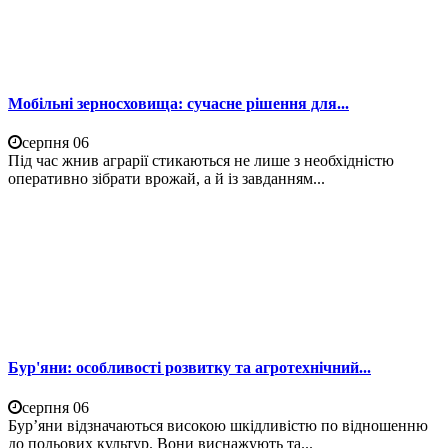
Мобільні зерносховища: сучасне рішення для...
серпня 06
Під час жнив аграрії стикаються не лише з необхідністю
оперативно зібрати врожай, а й із завданням...
Бур'яни: особливості розвитку та агротехнічний...
серпня 06
Бур’яни відзначаються високою шкідливістю по відношенню
до польових культур. Вони виснажують та...