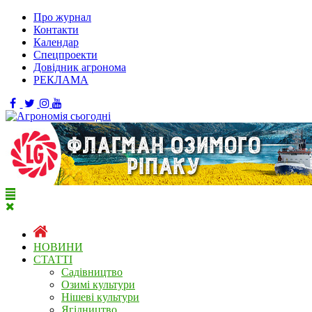
Про журнал
Контакти
Календар
Спецпроекти
Довідник агронома
РЕКЛАМА
НОВИНИ
СТАТТІ
Садівництво
Озимі культури
Нішеві культури
Ягідництво