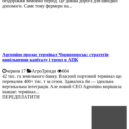
бездоріжжя зимовий період. Це довша дорога для швидкої
допомоги. Саме тому фермери на...
Agromino продає термінал Чорноморськ: стратегія
вивільнення капіталу і тренд в АПК
червня 17
АгроТренди
604
42 тис. га земельного банку. Власний портовий термінал що
перевалив 400+ тис. т за сезон. Здавалось би — ідеальна
вертикальна інтеграція. Але новий CEO Agromino вирішила
інакше: термінал...
ПЕРЕДПЛАТИТИ