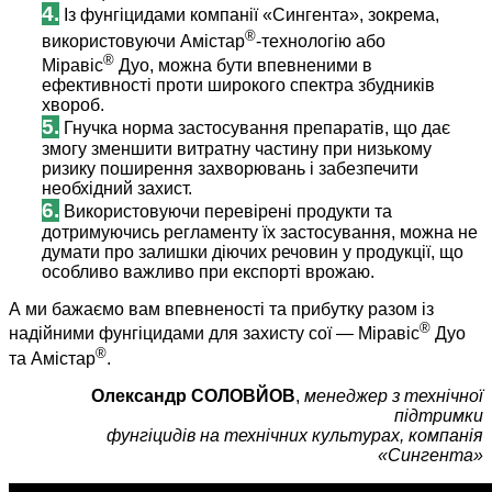
4.
Із фунгіцидами компанії «Сингента», зокрема,
®
використовуючи Амістар
-технологію або
®
Міравіс
Дуо, можна бути впевненими в
ефективності проти широкого спектра збудників
хвороб.
5.
Гнучка норма застосування препаратів, що дає
змогу зменшити витратну частину при низькому
ризику поширення захворювань і забезпечити
необхідний захист.
6.
Використовуючи перевірені продукти та
дотримуючись регламенту їх застосування, можна не
думати про залишки діючих речовин у продукції, що
особливо важливо при експорті врожаю.
А ми бажаємо вам впевненості та прибутку разом із
®
надійними фунгіцидами для захисту сої — Міравіс
Дуо
®
та Амістар
.
Олександр СОЛОВЙОВ
,
менеджер з технічної
підтримки
фунгіцидів на технічних культурах, компанія
«Сингента»